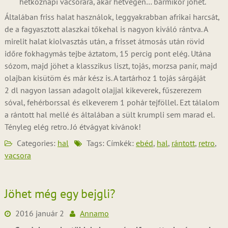
hétköznapi vacsorára, akár hétvégén… bármikor jöhet.
Általában friss halat használok, leggyakrabban afrikai harcsát,
de a fagyasztott alaszkai tőkehal is nagyon kiváló rántva. A
mirelit halat kiolvasztás után, a frisset átmosás után rövid
időre fokhagymás tejbe áztatom, 15 percig pont elég. Utána
sózom, majd jöhet a klasszikus liszt, tojás, morzsa panír, majd
olajban kisütöm és már kész is. A tartárhoz 1 tojás sárgáját
2 dl nagyon lassan adagolt olajjal kikeverek, fűszerezem
sóval, fehérborssal és elkeverem 1 pohár tejföllel. Ezt tálalom
a rántott hal mellé és általában a sült krumpli sem marad el.
Tényleg elég retro. Jó étvágyat kívánok!
Categories:
hal
Tags: Címkék:
ebéd
,
hal
,
rántott
,
retro
,
vacsora
Jöhet még egy bejgli?
2016 január 2
Annamo