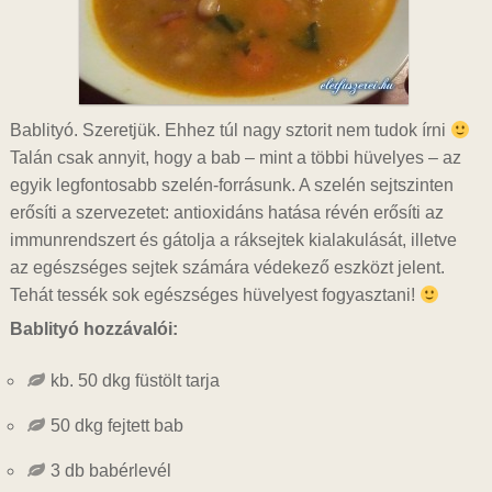
Bablityó. Szeretjük. Ehhez túl nagy sztorit nem tudok írni
Talán csak annyit, hogy a bab – mint a többi hüvelyes – az
egyik legfontosabb szelén-forrásunk. A szelén sejtszinten
erősíti a szervezetet: antioxidáns hatása révén erősíti az
immunrendszert és gátolja a ráksejtek kialakulását, illetve
az egészséges sejtek számára védekező eszközt jelent.
Tehát tessék sok egészséges hüvelyest fogyasztani!
Bablityó hozzávalói:
kb. 50 dkg füstölt tarja
50 dkg fejtett bab
3 db babérlevél