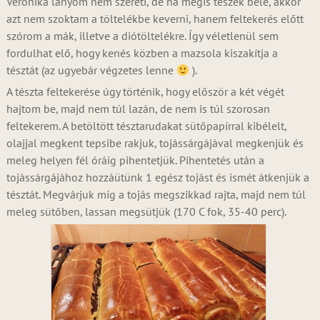
Veronika lányom nem szereti, de ha mégis teszek bele, akkor
azt nem szoktam a töltelékbe keverni, hanem feltekerés előtt
szórom a mák, illetve a diótöltelékre. Így véletlenül sem
fordulhat elő, hogy kenés közben a mazsola kiszakítja a
tésztát (az ugyebár végzetes lenne
).
A tészta feltekerése úgy történik, hogy először a két végét
hajtom be, majd nem túl lazán, de nem is túl szorosan
feltekerem. A betöltött tésztarudakat sütőpapírral kibélelt,
olajjal megkent tepsibe rakjuk, tojássárgájával megkenjük és
meleg helyen fél óráig pihentetjük. Pihentetés után a
tojássárgájához hozzáütünk 1 egész tojást és ismét átkenjük a
tésztát. Megvárjuk míg a tojás megszikkad rajta, majd nem túl
meleg sütőben, lassan megsütjük (170 C fok, 35-40 perc).