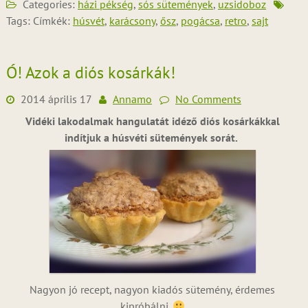
Categories:
házi pékség
,
sós sütemények
,
uzsidoboz
Tags: Címkék:
húsvét
,
karácsony
,
ősz
,
pogácsa
,
retro
,
sajt
Ó! Azok a diós kosárkák!
2014 április 17
Annamo
No Comments
Vidéki lakodalmak hangulatát idéző diós kosárkákkal
indítjuk a húsvéti sütemények sorát.
Nagyon jó recept, nagyon kiadós sütemény, érdemes
kipróbálni.