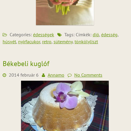
Categories:
édességek
Tags: Címkék:
dió
,
édesség
,
húsvét
,
nyírfacukor
,
retro
,
sütemény
,
tönkölyliszt
Békebeli kuglóf
2014 február 6
Annamo
No Comments