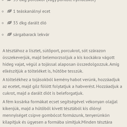
1 teáskanálnyi ecet
35 dkg darált dió
sárgabarack lekvár
A tésztához a lisztet, sütőport, porcukrot, sót szárazon
összekeverjük, majd belemorzsoljuk a kis kockákra vágott
hideg vajat, végül a tojással alaposan összedolgozzuk. Amíg
elkészítjük a tölteléket is, hűtőbe tesszük.
A töltelékhez a tojásokból kemény habot verünk, hozzáadjuk
az ecetet, majd gőz fölött folytatjuk a habverést. Hozzáadjuk a
cukrot, majd a darált diót is beleforgatjuk.
A fém kosárka formákat ecset segítségével vékonyan olajjal
kikenjük, majd a hűtőből kivett tésztából kis diónyi
mennyiséget csípve gombócot formázunk, tenyerünkön
kilapítjuk és ügyesen a formába simítjuk.Minden tésztára