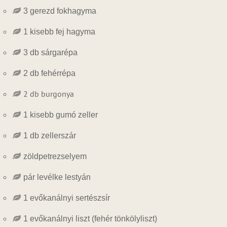
3 gerezd fokhagyma
1 kisebb fej hagyma
3 db sárgarépa
2 db fehérrépa
2 db burgonya
1 kisebb gumó zeller
1 db zellerszár
zöldpetrezselyem
pár levélke lestyán
1 evőkanálnyi sertészsír
1 evőkanálnyi liszt (fehér tönkölyliszt)