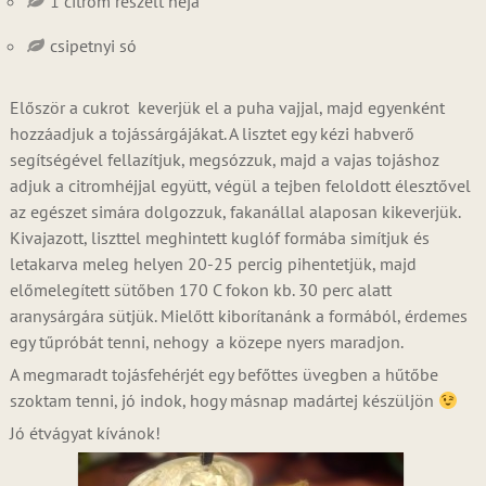
1 citrom reszelt héja
csipetnyi só
Először a cukrot keverjük el a puha vajjal, majd egyenként
hozzáadjuk a tojássárgájákat. A lisztet egy kézi habverő
segítségével fellazítjuk, megsózzuk, majd a vajas tojáshoz
adjuk a citromhéjjal együtt, végül a tejben feloldott élesztővel
az egészet simára dolgozzuk, fakanállal alaposan kikeverjük.
Kivajazott, liszttel meghintett kuglóf formába simítjuk és
letakarva meleg helyen 20-25 percig pihentetjük, majd
előmelegített sütőben 170 C fokon kb. 30 perc alatt
aranysárgára sütjük. Mielőtt kiborítanánk a formából, érdemes
egy tűpróbát tenni, nehogy a közepe nyers maradjon.
A megmaradt tojásfehérjét egy befőttes üvegben a hűtőbe
szoktam tenni, jó indok, hogy másnap madártej készüljön
Jó étvágyat kívánok!