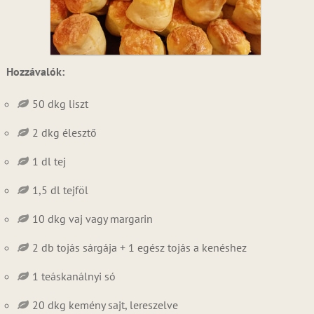
Hozzávalók:
50 dkg liszt
2 dkg élesztő
1 dl tej
1,5 dl tejföl
10 dkg vaj vagy margarin
2 db tojás sárgája + 1 egész tojás a kenéshez
1 teáskanálnyi só
20 dkg kemény sajt, lereszelve