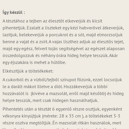
Így készül :
A tésztához a tejben az élesztőt elkeverjük és kicsit
pihentetjük. Ezalatt a liszteket egy kézi habverővel átkeverjük,
lazítjuk, belekeverjük a porcukrot és a sót, majd elmorzsoljuk
benne a vajat és a zsírt. A vajas liszthez adjuk az élesztős tejet,
majd egy egész, felvert tojás segítségével az egészet alaposan
összedolgozzuk és néhány órára hideg helyre tesszük. Akár
egy éjszakára is mehet a hűtőbe.
Elkészítjük a töltelékeket:
A cukorból és a vízből/tejből szirupot főzünk, ezzel locsoljuk
le a darált mákot illetve a diót. Hozzákeverjük a többi
hozzávalót is (kivéve a mazsolát, erről majd később) és hideg
helyre tesszük, mert csak hidegen használhatjuk.
Pihentetés után a tésztát 6 egyenlő részre osztjuk, egyenként
vékonyra kinyújtjuk (mérete: 28 x 35 cm ), a töltelékeket 3-3
részre osztva megtöltjük. Én mazsolát ritkán használok, mert