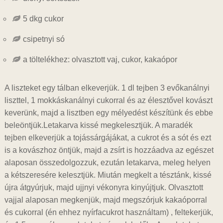
5 dkg cukor
csipetnyi só
a töltelékhez: olvasztott vaj, cukor, kakaópor
A liszteket egy tálban elkeverjük. 1 dl tejben 3 evőkanálnyi
liszttel, 1 mokkáskanálnyi cukorral és az élesztővel kovászt
keverünk, majd a lisztben egy mélyedést készítünk és ebbe
beleöntjük.Letakarva kissé megkelesztjük. A maradék
tejben elkeverjük a tojássárgájákat, a cukrot és a sót és ezt
is a kovászhoz öntjük, majd a zsírt is hozzáadva az egészet
alaposan összedolgozzuk, ezután letakarva, meleg helyen
a kétszeresére kelesztjük. Miután megkelt a tésztánk, kissé
újra átgyúrjuk, majd ujjnyi vékonyra kinyújtjuk. Olvasztott
vajjal alaposan megkenjük, majd megszórjuk kakaóporral
és cukorral (én ehhez nyírfacukrot használtam) , feltekerjük,