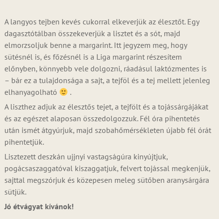
A langyos tejben kevés cukorral elkeverjük az élesztőt. Egy
dagasztótálban összekeverjük a lisztet és a sót, majd
elmorzsoljuk benne a margarint. Itt jegyzem meg, hogy
sütésnél is, és főzésnél is a Liga margarint részesítem
előnyben, könnyebb vele dolgozni, ráadásul laktózmentes is
– bár ez a tulajdonsága a sajt, a tejföl és a tej mellett jelenleg
elhanyagolható
.
A liszthez adjuk az élesztős tejet, a tejfölt és a tojássárgájákat
és az egészet alaposan összedolgozzuk. Fél óra pihentetés
után ismét átgyúrjuk, majd szobahőmérsékleten újabb fél órát
pihentetjük.
Lisztezett deszkán ujjnyi vastagságúra kinyújtjuk,
pogácsaszaggatóval kiszaggatjuk, felvert tojással megkenjük,
sajttal megszórjuk és közepesen meleg sütőben aranysárgára
sütjük.
Jó étvágyat kívánok!