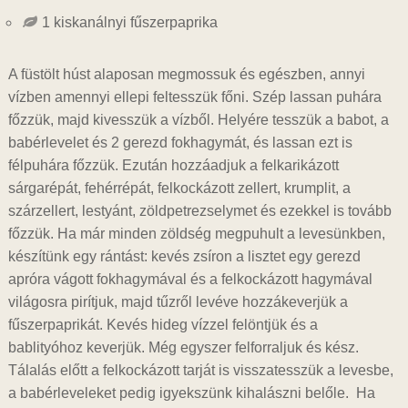
1 kiskanálnyi fűszerpaprika
A füstölt húst alaposan megmossuk és egészben, annyi
vízben amennyi ellepi feltesszük főni. Szép lassan puhára
főzzük, majd kivesszük a vízből. Helyére tesszük a babot, a
babérlevelet és 2 gerezd fokhagymát, és lassan ezt is
félpuhára főzzük. Ezután hozzáadjuk a felkarikázott
sárgarépát, fehérrépát, felkockázott zellert, krumplit, a
szárzellert, lestyánt, zöldpetrezselymet és ezekkel is tovább
főzzük. Ha már minden zöldség megpuhult a levesünkben,
készítünk egy rántást: kevés zsíron a lisztet egy gerezd
apróra vágott fokhagymával és a felkockázott hagymával
világosra pirítjuk, majd tűzről levéve hozzákeverjük a
fűszerpaprikát. Kevés hideg vízzel felöntjük és a
bablityóhoz keverjük. Még egyszer felforraljuk és kész.
Tálalás előtt a felkockázott tarját is visszatesszük a levesbe,
a babérleveleket pedig igyekszünk kihalászni belőle. Ha