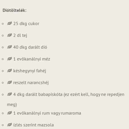
Diótöltelék:
25 dkg cukor
2 dl tej
40 dkg darált dió
1 evőkanálnyi méz
késhegynyi fahéj
reszelt narancshéj
4 dkg darált babapiskóta (ez ezért kell, hogy ne repedjen
meg)
1 evőkanálnyi rum vagy rumaroma
ízlés szerint mazsola