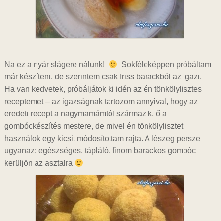
Na ez a nyár slágere nálunk!
Sokféleképpen próbáltam
már készíteni, de szerintem csak friss barackból az igazi.
Ha van kedvetek, próbáljátok ki idén az én tönkölylisztes
receptemet – az igazságnak tartozom annyival, hogy az
eredeti recept a nagymamámtól származik, ő a
gombóckészítés mestere, de mivel én tönkölylisztet
használok egy kicsit módosítottam rajta. A lészeg persze
ugyanaz: egészséges, tápláló, finom barackos gombóc
kerüljön az asztalra