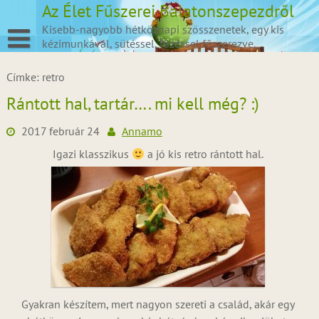
Skip
Az Élet Fűszerei Balatonszepezdről
to
Kisebb-nagyobb hétköznapi szösszenetek, egy kis
content
kézimunkával, sütéssel, főzéssel fűszerezve.
Címke:
retro
Rántott hal, tartár…. mi kell még? :)
2017 február 24
Annamo
Igazi klasszikus
a jó kis retro rántott hal.
Gyakran készítem, mert nagyon szereti a család, akár egy