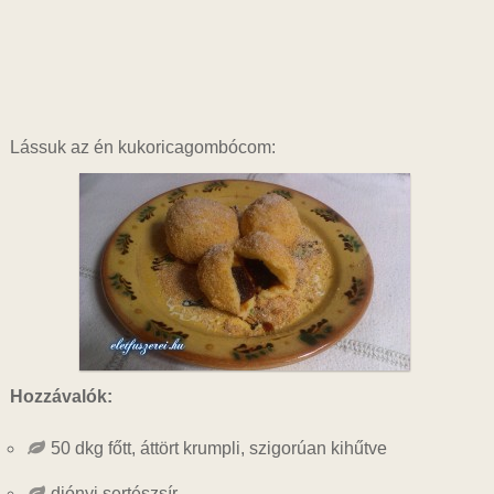
Lássuk az én kukoricagombócom:
Hozzávalók:
50 dkg főtt, áttört krumpli, szigorúan kihűtve
diónyi sertészsír