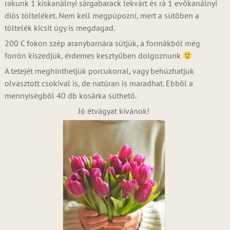
rakunk 1 kiskanálnyi sárgabarack lekvárt és rá 1 evőkanálnyi
diós tölteléket. Nem kell megpúpozni, mert a sütőben a
töltelék kicsit úgy is megdagad.
200 C fokon szép aranybarnára sütjük, a formákból még
forrón kiszedjük, érdemes kesztyűben dolgoznunk
A tetejét meghinthetjük porcukorral, vagy behúzhatjuk
olvasztott csokival is, de natúran is maradhat. Ebből a
mennyiségből 40 db kosárka süthető.
Jó étvágyat kívánok!