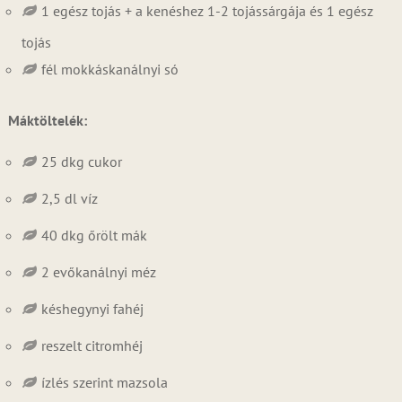
1 egész tojás + a kenéshez 1-2 tojássárgája és 1 egész
tojás
fél mokkáskanálnyi só
Máktöltelék:
25 dkg cukor
2,5 dl víz
40 dkg őrölt mák
2 evőkanálnyi méz
késhegynyi fahéj
reszelt citromhéj
ízlés szerint mazsola