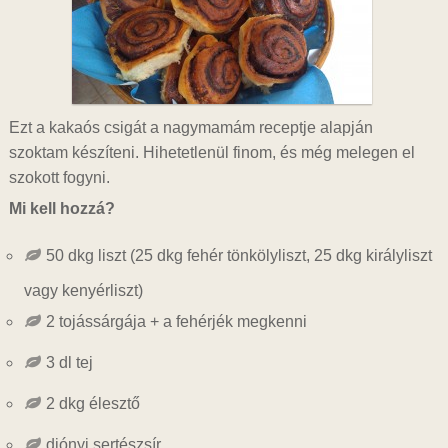
Ezt a kakaós csigát a nagymamám receptje alapján
szoktam készíteni. Hihetetlenül finom, és még melegen el
szokott fogyni.
Mi kell hozzá?
50 dkg liszt (25 dkg fehér tönkölyliszt, 25 dkg királyliszt
vagy kenyérliszt)
2 tojássárgája + a fehérjék megkenni
3 dl tej
2 dkg élesztő
diónyi sertészsír