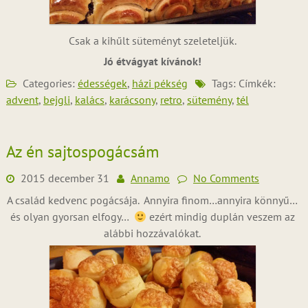
Csak a kihűlt süteményt szeleteljük.
Jó étvágyat kívánok!
Categories:
édességek
,
házi pékség
Tags: Címkék:
advent
,
bejgli
,
kalács
,
karácsony
,
retro
,
sütemény
,
tél
Az én sajtospogácsám
2015 december 31
Annamo
No Comments
A család kedvenc pogácsája. Annyira finom…annyira könnyű…
és olyan gyorsan elfogy…
ezért mindig duplán veszem az
alábbi hozzávalókat.