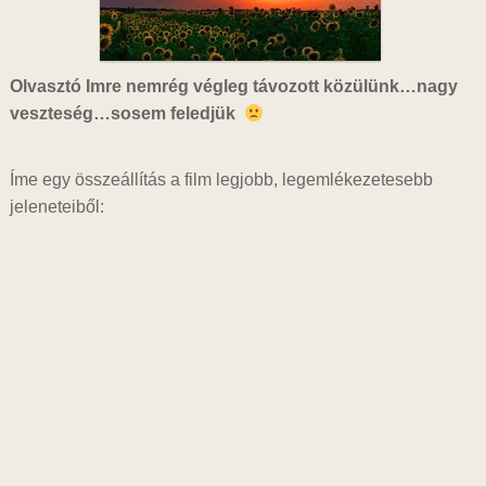
Olvasztó Imre nemrég végleg távozott közülünk…nagy
veszteség…sosem feledjük
Íme egy összeállítás a film legjobb, legemlékezetesebb
jeleneteiből: