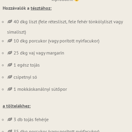
Hozzávalók a
tésztához:
40 dkg liszt (fele rétesliszt, fele fehér tönkölyliszt vagy
simaliszt)
10 dkg porcukor (vagy porított nyírfacukor)
25 dkg vaj vagy margarin
1 egész tojás
csipetnyi só
1 mokkáskanálnyi sütőpor
a töltelékhez:
3 db tojás fehérje
35 dkg porcukor (vagy porított nyírfacukor)