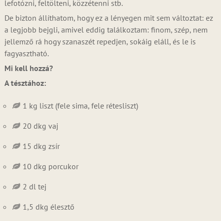
lefotózni, feltölteni, közzétenni stb.
De bizton állíthatom, hogy ez a lényegen mit sem változtat: ez
a legjobb bejgli, amivel eddig találkoztam: finom, szép, nem
jellemző rá hogy szanaszét repedjen, sokáig eláll, és le is
fagyasztható.
Mi kell hozzá?
A tésztához:
1 kg liszt (fele sima, fele rétesliszt)
20 dkg vaj
15 dkg zsír
10 dkg porcukor
2 dl tej
1,5 dkg élesztő