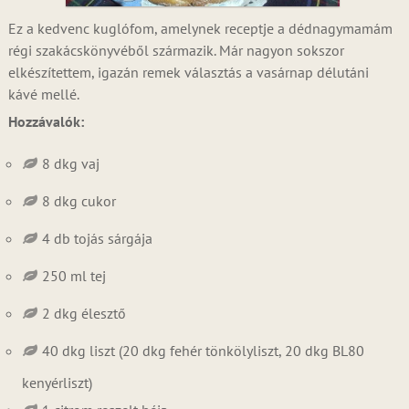
Ez a kedvenc kuglófom, amelynek receptje a dédnagymamám
régi szakácskönyvéből származik. Már nagyon sokszor
elkészítettem, igazán remek választás a vasárnap délutáni
kávé mellé.
Hozzávalók:
8 dkg vaj
8 dkg cukor
4 db tojás sárgája
250 ml tej
2 dkg élesztő
40 dkg liszt (20 dkg fehér tönkölyliszt, 20 dkg BL80
kenyérliszt)