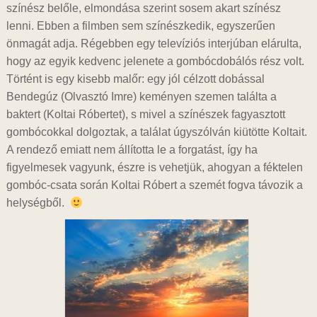
színész belőle, elmondása szerint sosem akart színész
lenni. Ebben a filmben sem színészkedik, egyszerűen
önmagát adja. Régebben egy televíziós interjúban elárulta,
hogy az egyik kedvenc jelenete a gombócdobálós rész volt.
Történt is egy kisebb malőr: egy jól célzott dobással
Bendegúz (Olvasztó Imre) keményen szemen találta a
baktert (Koltai Róbertet), s mivel a színészek fagyasztott
gombócokkal dolgoztak, a találat úgyszólván kiütötte Koltait.
A rendező emiatt nem állította le a forgatást, így ha
figyelmesek vagyunk, észre is vehetjük, ahogyan a féktelen
gombóc-csata során Koltai Róbert a szemét fogva távozik a
helységből.