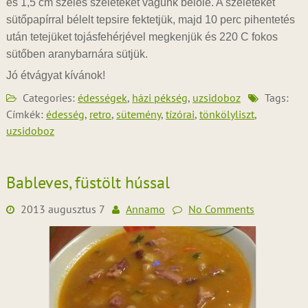
és 1,5 cm széles szeleteket vágunk belőle. A szeleteket
sütőpapírral bélelt tepsire fektetjük, majd 10 perc pihentetés
után tetejüket tojásfehérjével megkenjük és 220 C fokos
sütőben aranybarnára sütjük.
Jó étvágyat kívánok!
Categories:
édességek
,
házi pékség
,
uzsidoboz
Tags:
Címkék:
édesség
,
retro
,
sütemény
,
tízórai
,
tönkölyliszt
,
uzsidoboz
Bableves, füstölt hússal
2013 augusztus 7
Annamo
No Comments