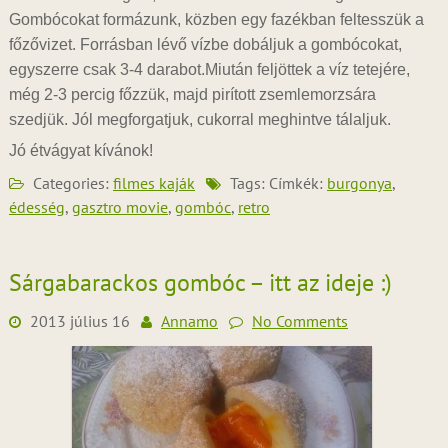
Gombócokat formázunk, közben egy fazékban feltesszük a
főzővizet. Forrásban lévő vízbe dobáljuk a gombócokat,
egyszerre csak 3-4 darabot.Miután feljöttek a víz tetejére,
még 2-3 percig főzzük, majd pirított zsemlemorzsára
szedjük. Jól megforgatjuk, cukorral meghintve tálaljuk.
Jó étvágyat kívánok!
Categories:
filmes kaják
Tags: Címkék:
burgonya
,
édesség
,
gasztro movie
,
gombóc
,
retro
Sárgabarackos gombóc – itt az ideje :)
2013 július 16
Annamo
No Comments