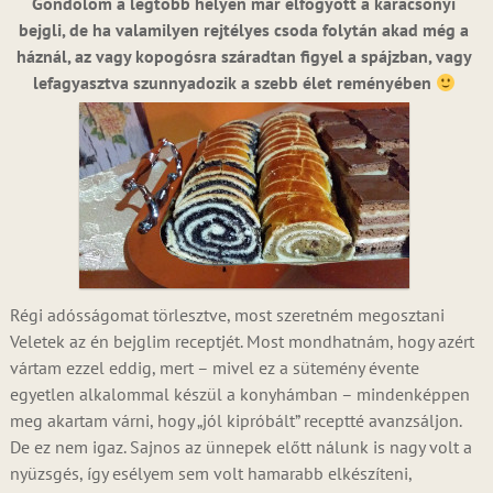
Gondolom a legtöbb helyen már elfogyott a karácsonyi
bejgli, de ha valamilyen rejtélyes csoda folytán akad még a
háznál, az vagy kopogósra száradtan figyel a spájzban, vagy
lefagyasztva szunnyadozik a szebb élet reményében
Régi adósságomat törlesztve, most szeretném megosztani
Veletek az én bejglim receptjét. Most mondhatnám, hogy azért
vártam ezzel eddig, mert – mivel ez a sütemény évente
egyetlen alkalommal készül a konyhámban – mindenképpen
meg akartam várni, hogy „jól kipróbált” receptté avanzsáljon.
De ez nem igaz. Sajnos az ünnepek előtt nálunk is nagy volt a
nyüzsgés, így esélyem sem volt hamarabb elkészíteni,