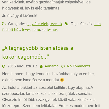
van kedvünk, tovább gazdagíthatjuk csipetkével, de
higgyétek el, így is elég tartalmas.
Jó étvágyat kívánok!
Categories:
egytálételek
,
levesek
Tags: Címkék:
bab
,
füstölt hús
,
leves
,
retro
,
sertéshús
„A legnagyobb isten áldása a
kukoricagombóc…”
2013 augusztus 2
Annamo
No Comments
Nem hinném, hogy lenne kis hazánkban olyan ember,
akinek nem ismerős ez a mondat
Az Indul a bakterház abszolut kultfilm. Egy alapmű. A
szereposztás fantasztikus, a színészi játék zseniális.
Olvasztó Imrét több száz gyerek közül választották ki a
főszerepre. Szerintem telitalálat! Érdekes módon nem lett