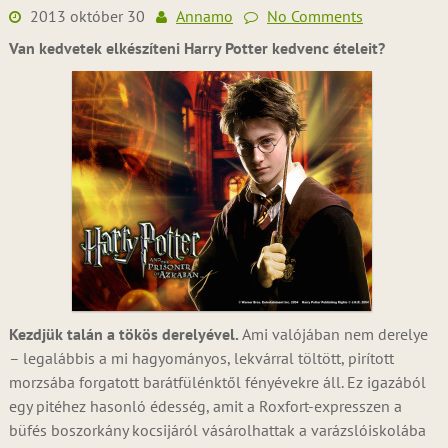
2013 október 30
Annamo
No Comments
Van kedvetek elkészíteni Harry Potter kedvenc ételeit?
Kezdjük talán a tökös derelyével.
Ami valójában nem derelye
– legalábbis a mi hagyományos, lekvárral töltött, pirított
morzsába forgatott barátfülénktől fényévekre áll. Ez igazából
egy pitéhez hasonló édesség, amit a Roxfort-expresszen a
büfés boszorkány kocsijáról vásárolhattak a varázslóiskolába