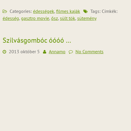
Categories:
édességek
,
filmes kaják
Tags: Címkék:
édesség
,
gasztro movie
,
ősz
,
sült tök
,
sütemény
Szilvásgombóc óóóó …
2013 október 5
Annamo
No Comments