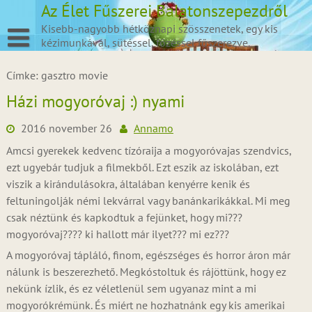
Skip
Az Élet Fűszerei Balatonszepezdről
to
Kisebb-nagyobb hétköznapi szösszenetek, egy kis
content
kézimunkával, sütéssel, főzéssel fűszerezve.
Címke:
gasztro movie
Házi mogyoróvaj :) nyami
2016 november 26
Annamo
Amcsi gyerekek kedvenc tízóraija a mogyoróvajas szendvics,
ezt ugyebár tudjuk a filmekből. Ezt eszik az iskolában, ezt
viszik a kirándulásokra, általában kenyérre kenik és
feltuningolják némi lekvárral vagy banánkarikákkal. Mi meg
csak néztünk és kapkodtuk a fejünket, hogy mi???
mogyoróvaj???? ki hallott már ilyet??? mi ez???
A mogyoróvaj tápláló, finom, egészséges és horror áron már
nálunk is beszerezhető. Megkóstoltuk és rájöttünk, hogy ez
nekünk ízlik, és ez véletlenül sem ugyanaz mint a mi
mogyorókrémünk. És miért ne hozhatnánk egy kis amerikai