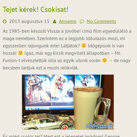
Tejet kérek! Csokisat!
2013 augusztus 15
Annamo
No Comments
Az 1985-ben készült Vissza a jövőbe! című film egyedülálló a
maga nemében. Szerintem ez a legjobb időutazós mozi, mi
egyszerűen rajongunk érte! Látjátok?
Időgépünk is van
hozzá!
Igaz, már egy kicsit megviselt állapotban – Mr.
Fusion-t elvesztettük róla az egyik utunk során
– de nagy
becsben tartjuk ezt a mozis relikviát.
És miért csokis tej? Mert ezt a jelenetet imádom! George