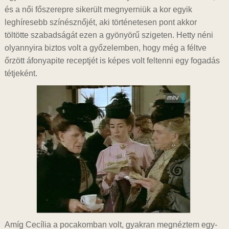
és a női főszerepre sikerült megnyerniük a kor egyik
leghíresebb színésznőjét, aki történetesen pont akkor
töltötte szabadságát ezen a gyönyörű szigeten. Hetty néni
olyannyira biztos volt a győzelemben, hogy még a féltve
őrzött áfonyapite receptjét is képes volt feltenni egy fogadás
tétjeként.
Amíg Cecília a pocakomban volt, gyakran megnéztem egy-