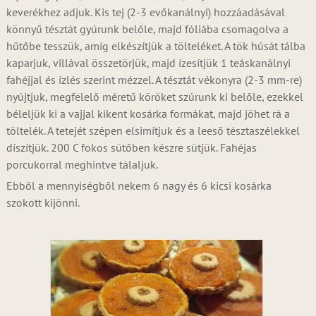
keverékhez adjuk. Kis tej (2-3 evőkanálnyi) hozzáadásával
könnyű tésztát gyúrunk belőle, majd fóliába csomagolva a
hűtőbe tesszük, amíg elkészítjük a tölteléket. A tök húsát tálba
kaparjuk, villával összetörjük, majd ízesítjük 1 teáskanálnyi
fahéjjal és ízlés szerint mézzel. A tésztát vékonyra (2-3 mm-re)
nyújtjuk, megfelelő méretű köröket szúrunk ki belőle, ezekkel
béleljük ki a vajjal kikent kosárka formákat, majd jöhet rá a
töltelék. A tetejét szépen elsimítjuk és a leeső tésztaszélekkel
díszítjük. 200 C fokos sütőben készre sütjük. Fahéjas
porcukorral meghintve tálaljuk.
Ebből a mennyiségből nekem 6 nagy és 6 kicsi kosárka
szokott kijönni.