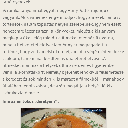
tartó gyerekek.
Veronika lányommal együtt nagy Harry Potter rajongók
vagyunk. Akik ismernek engem tudják, hogy a mesék, fantasy
történetek nálam toplistás helyen szerepelnek, így nem esett
nehezemre lecenzúrázni a könyveket, mielőtt a kislányom
megkapta őket. Még mielőtt a filmeket megnéztük volna,
mind a hét kötetet elolvastam. Annyira megragadott a
történet, hogy volt amelyik kötetet, amint a végére értem be se
csuktam, hanem már kezdtem is újra előröl olvasni. A
filmekkel már más a helyzet, ott már érdemes figyelembe
venni a „korhatárkört”. Némelyik jelenet rendkívül félelmetesre
sikeredett és sok minden ki is maradt a filmekből – már ahogy
általában lenni szokott, de azért megállja a helyét. Jó kis
szórakoztató mese.
Íme az én tökös „derelyém” :