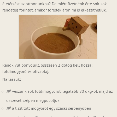
életérzést az otthonunkba? De miért fizetnénk érte sok-sok
rengeteg forintot, amikor töredék áron mi is elkészíthetjük.
Rendkívül bonyolult, összesen 2 dolog kell hozzá:
földimogyoró és olívaolaj.
Na lássuk:
veszünk sok földimogyorót, legalább 80 dkg-ot, majd az
összeset szépen megpucoljuk
a tisztított mogyorót egy száraz serpenyőben