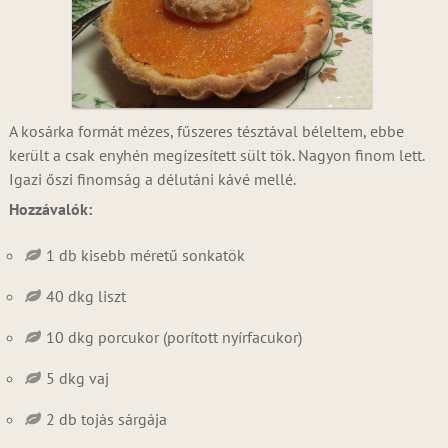
A kosárka formát mézes, fűszeres tésztával béleltem, ebbe
került a csak enyhén megízesített sült tök. Nagyon finom lett.
Igazi őszi finomság a délutáni kávé mellé.
Hozzávalók:
1 db kisebb méretű sonkatök
40 dkg liszt
10 dkg porcukor (porított nyírfacukor)
5 dkg vaj
2 db tojás sárgája