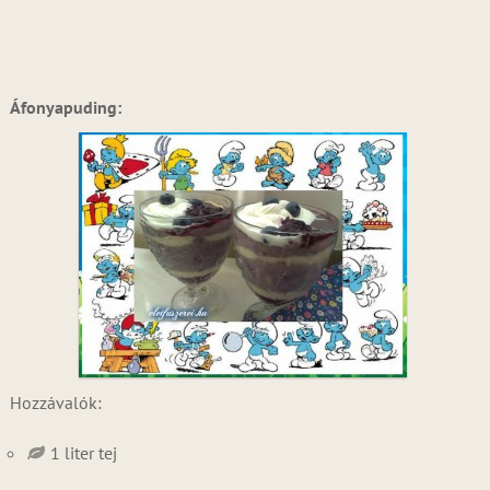
Áfonyapuding:
Hozzávalók:
1 liter tej