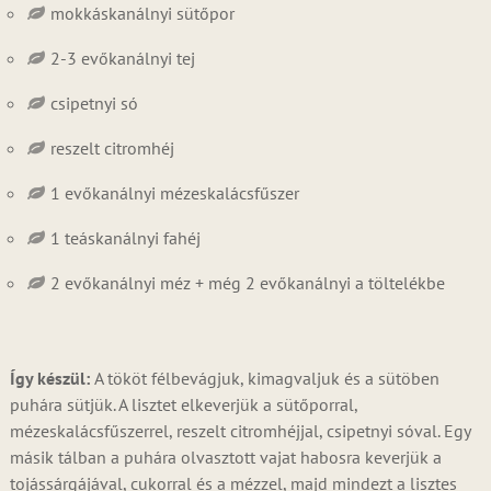
mokkáskanálnyi sütőpor
2-3 evőkanálnyi tej
csipetnyi só
reszelt citromhéj
1 evőkanálnyi mézeskalácsfűszer
1 teáskanálnyi fahéj
2 evőkanálnyi méz + még 2 evőkanálnyi a töltelékbe
Így készül:
A tököt félbevágjuk, kimagvaljuk és a sütöben
puhára sütjük. A lisztet elkeverjük a sütőporral,
mézeskalácsfűszerrel, reszelt citromhéjjal, csipetnyi sóval. Egy
másik tálban a puhára olvasztott vajat habosra keverjük a
tojássárgájával, cukorral és a mézzel, majd mindezt a lisztes