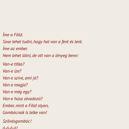
Íme a Föld.
Sose lehet tudni, hogy hol van a fent és lent.
Íme az ember.
Nem lehet látni, de ott van a lényeg benn:
Van-e titka?
Van-e íze?
Van-e szíve, ami jó?
Van-e magja?
Van-e még egy?
Van-e húsa olvadozó?
Ember, mint a Föld olyan,
Gombócnak is lelke van!
Szilvásgombóc!
ó-ó-ó-ó!