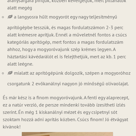
aranysárgára pirítjuk, közben kevergetjük, mert pillanatok
alatt megég
a langyosra hűlt mogyorót egy nagy teljesítményű
aprítógépbe tesszük, és magas fordulatszámon 2-3 perc
alatt krémesre aprítjuk. Ennél a műveletnél fontos a csúcs
kategóriás aprítógép, mert fontos a magas fordulatszám
ahhoz, hogy a mogyoróvajunk szép krémes legyen. A
háztartási kávédarálót el is felejthetjük, mert az kb. 1 perc
alatt leégne.
mialatt az aprítógépünk dolgozik, szépen a mogyoróhoz
csorgatunk 2 evőkanálnyi nagyon jó minőségű olívaolajat.
És már kész is a finom mogyoróvajunk. A fenti egy alaprecept,
ez a natúr verzió, de persze mindenki tovább ízesítheti ízlés
szerint. Én még 1 kiskanálnyi mézet és egy csipetnyi sót
szoktam hozzá adni aprítás közben. Csúcs finom! Jó étvágyat
kívánok!