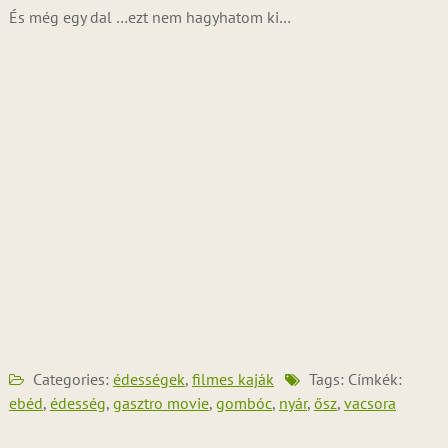
És még egy dal …ezt nem hagyhatom ki…
Categories:
édességek
,
filmes kaják
Tags: Címkék:
ebéd
,
édesség
,
gasztro movie
,
gombóc
,
nyár
,
ősz
,
vacsora