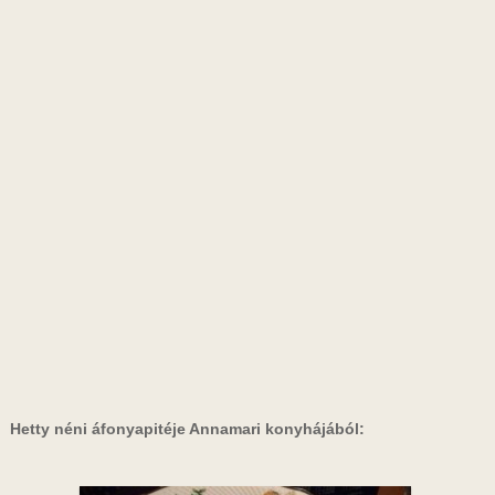
Hetty néni áfonyapitéje Annamari konyhájából: