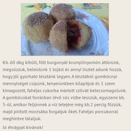
Kb. 60 dkg kihűlt, főtt burgonyát krumplinyomón áttörünk,
megsózzuk, beleütünk 1 tojást és annyi lisztet adunk hozzá,
hogy jól gyúrható tésztánk legyen. A tésztából gombócnyi
mennyiséget csípünk, tenyerünkben kilapítjuk és 1 szem
kimagozott, fahéjas cukorba mártott szilvát belecsomagolunk.
A gombócokat forrásban lévő sós vízbe tesszük, egyszerre kb.
5-öt, amikor feljönnek a víz tetejére még kb.2 percig főzzük,
majd pirított morzsába forgatjuk őket. Fahéjas porcukorral
meghintve tálaljuk.
Jó étvágyat kívánok!