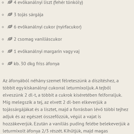
4 evőkanálnyi liszt (fehér tönköly)
3 tojás sárgája
6 evőkanálnyi cukor (nyírfacukor)
2 csomag vaniliáscukor
1 evőkanálnyi margarin vagy vaj
kb. 30 dkg friss áfonya
Az áfonyából néhány szemet félreteszünk a díszítéshez, a
többit egy kiskanálnyi cukorral leturmixoljuk. A tejből
elveszünk 2 dl-t, a többit a cukrok kíséretében felforraljuk.
Míg melegszik a tej, az elvett 2 dl-ben elkeverjük a
tojássárgájákat és a lisztet, majd a forrásban lévő többi tejhez
adjuk és az egészet összefőzzük, végül a vajat is
hozzákeverjük. Ezután a vaníliás puding felébe belekeverjük a
leturmixolt áfonya 2/3 részét. Kihűtjük, majd magas