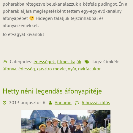
poharakba rétegezve belekanalazzuk a kétféle pudingot. Én a
poharak aljára meglepetésként tettem egy-egy evőkanálnyi
áfonyapépet
Hidegen tálaljuk tejszínhabbal és
áfonyaszemekkel.
Jó étvágyat kívánok!
Categories:
édességek
,
filmes kaják
Tags: Címkék:
áfonya
,
édesség
,
gasztro movie
,
nyár
,
nyírfacukor
Hetty néni legendás áfonyapitéje
2013 augusztus 6
Annamo
6 hozzászólás