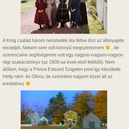
A King család három nemzedék óta féltve őrzi az áfonyapite
receptjét. Nekem sem volt könnyű megszereznem
, de
szerencsére segítségemre volt egy nagyon-nagyon-nagyon
régi szakácskönyv (az 1900-as évek első feléből). Nem
állítom, hogy a Prince Edward Szigeten pont így készítette
Hetty néni és Olívia, de szerintem nagyon közel áll az
eredetihez