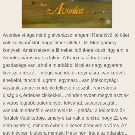
Avonlea világa mindig elvarázsol engem! Rendkívül jó ötlet
volt Sullivanéktól, hogy filmre vitték L. M. Montgomery
könyveit. Amint nézem a filmeket, időnként kicsit irigylem is
Avonlea városának a lakóit. A King családnak szép
gazdasága van, ahol a munkából kicsi és nagy egyaránt
kiveszi a részét – mégis van idejük egymásra, van kedvük
énekelni, táncolni, ugratni egymást…van jótékonysági
vásáruk, amire mindenki lelkesen készül…van városi
újságjuk, érdekes cikkekkel…minden évben megválasztják
a város legjobb süteményét, lekvárját, savanyúságát…
vannak mindenféle versenyeik is – például a Műkedvelők
Területi Vetélkedője, amelyre (annak ellenére, hogy 22 éve
nem nyertek), minden évben lelkesen benevez a város. Az
egyik évben biztosra mentek: Hetty néni írta a színdarabot,