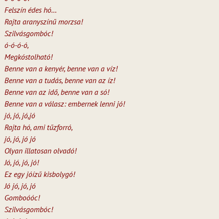
Felszín édes hó…
Rajta aranyszínű morzsa!
Szilvásgombóc!
ó-ó-ó-ó,
Megkóstolható!
Benne van a kenyér, benne van a víz!
Benne van a tudás, benne van az íz!
Benne van az idő, benne van a só!
Benne van a válasz: embernek lenni jó!
jó, jó, jó,jó
Rajta hó, ami tűzforró,
jó, jó, jó jó
Olyan illatosan olvadó!
Jó, jó, jó, jó!
Ez egy jóízű kisbolygó!
Jó jó, jó, jó
Gomboóóc!
Szilvásgombóc!