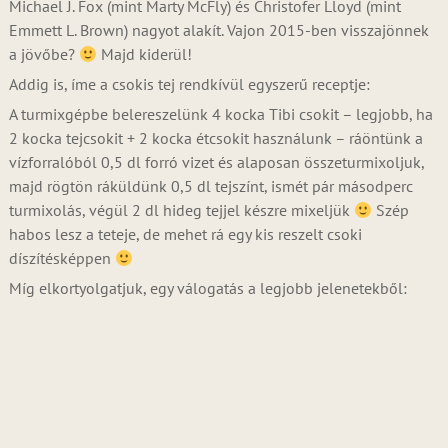
Michael J. Fox (mint Marty McFly) és Christofer Lloyd (mint
Emmett L. Brown) nagyot alakít. Vajon 2015-ben visszajönnek
a jövőbe?
Majd kiderül!
Addig is, íme a csokis tej rendkívül egyszerű receptje:
A turmixgépbe belereszelünk 4 kocka Tibi csokit – legjobb, ha
2 kocka tejcsokit + 2 kocka étcsokit használunk – ráöntünk a
vízforralóból 0,5 dl forró vizet és alaposan összeturmixoljuk,
majd rögtön ráküldünk 0,5 dl tejszínt, ismét pár másodperc
turmixolás, végül 2 dl hideg tejjel készre mixeljük
Szép
habos lesz a teteje, de mehet rá egy kis reszelt csoki
díszítésképpen
Míg elkortyolgatjuk, egy válogatás a legjobb jelenetekből: