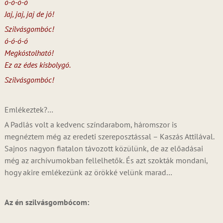
ó-ó-ó-ó
Jaj, jaj, jaj de jó!
Szilvásgombóc!
ó-ó-ó-ó
Megkóstolható!
Ez az édes kisbolygó.
Szilvásgombóc!
Emlékeztek?…
A Padlás volt a kedvenc színdarabom, háromszor is
megnéztem még az eredeti szereposztással – Kaszás Attilával.
Sajnos nagyon fiatalon távozott közülünk, de az előadásai
még az archívumokban fellelhetők. És azt szokták mondani,
hogy akire emlékezünk az örökké velünk marad…
Az én szilvásgombócom: