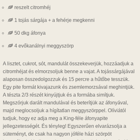
reszelt citromhéj
1 tojás sárgája + a fehérje megkenni
50 dkg áfonya
4 evőkanálnyi meggyszörp
A lisztet, cukrot, sót, mandulát összekeverjük, hozzáadjuk a
citromhéjat és elmorzsoljuk benne a vajat. A tojássárgájával
alaposan összedolgozzuk és 15 percre a hűtőbe tesszük.
Egy pite formát kivajazunk és zsemlemorzsával meghintjük.
A tészta 2/3 részét kinyújtjuk és a formába simítjuk.
Megszórjuk darált mandulával és beterítjük az áfonyával,
majd meglocsoljuk a hígítatlan meggyszörppel. Olíviától
tudjuk, hogy ez adja meg a King-féle áfonyapite
jellegzetességét. És tényleg! Egyszerűen elvarázsolja a
süteményt, de csak ha nagyon jóféle házi szörpöt