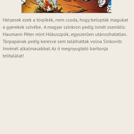
Helyesek ezek a törpikék, nem csoda, hogy belopták magukat
a gyerekek szívébe. A magyar szinkron pedig ismét zseniális:
Haumann Péter mint Hókuszpók, egyszerűen utánozhatatlan.
Törpapának pedig keresve sem találhattak volna Sinkovits
Imrénél alkalmasabbat. Az ő megnyugtató baritonja
telitalálat!