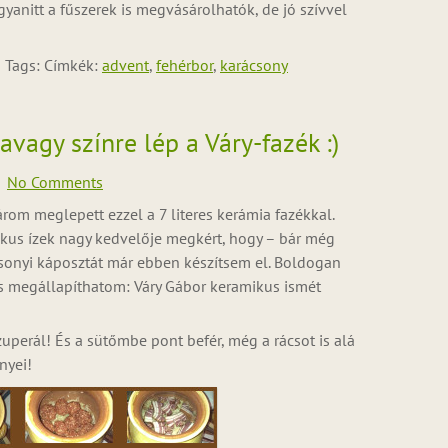
yanitt a fűszerek is megvásárolhatók, de jó szívvel
Tags: Címkék:
advent
,
fehérbor
,
karácsony
vagy színre lép a Váry-fazék :)
No Comments
rom meglepett ezzel a 7 literes kerámia fazékkal.
ikus ízek nagy kedvelője megkért, hogy – bár még
sonyi káposztát már ebben készítsem el. Boldogan
és megállapíthatom: Váry Gábor keramikus ismét
perál! És a sütőmbe pont befér, még a rácsot is alá
nyei!