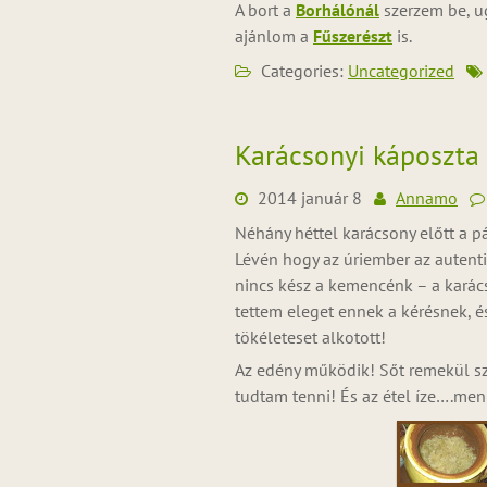
A bort a
Borhálónál
szerzem be, ug
ajánlom a
Fűszerészt
is.
Categories:
Uncategorized
Karácsonyi káposzta a
2014 január 8
Annamo
Néhány héttel karácsony előtt a pá
Lévén hogy az úriember az autent
nincs kész a kemencénk – a karác
tettem eleget ennek a kérésnek, 
tökéleteset alkotott!
Az edény működik! Sőt remekül szu
tudtam tenni! És az étel íze….men