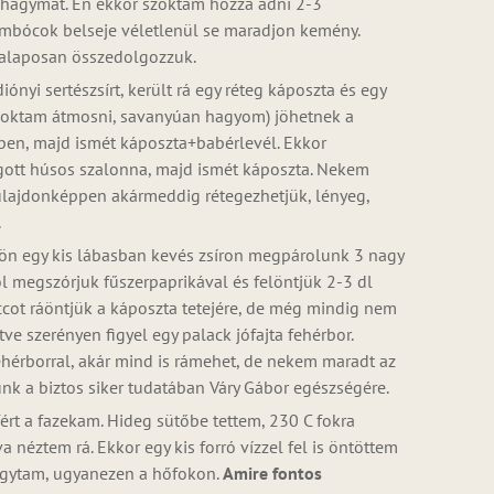
okhagymát. Én ekkor szoktam hozzá adni 2-3
gombócok belseje véletlenül se maradjon kemény.
t alaposan összedolgozzuk.
ónyi sertészsírt, került rá egy réteg káposzta és egy
szoktam átmosni, savanyúan hagyom) jöhetnek a
en, majd ismét káposzta+babérlevél. Ekkor
ágott húsos szalonna, majd ismét káposzta. Nekem
ulajdonképpen akármeddig rétegezhetjük, lényeg,
.
lön egy kis lábasban kevés zsíron megpárolunk 3 nagy
ól megszórjuk fűszerpaprikával és felöntjük 2-3 dl
ccot ráöntjük a káposzta tetejére, de még mindig nem
ve szerényen figyel egy palack jófajta fehérbor.
ehérborral, akár mind is rámehet, de nekem maradt az
unk a biztos siker tudatában Váry Gábor egészségére.
lfért a fazekam. Hideg sütőbe tettem, 230 C fokra
 néztem rá. Ekkor egy kis forró vízzel fel is öntöttem
agytam, ugyanezen a hőfokon.
Amire fontos