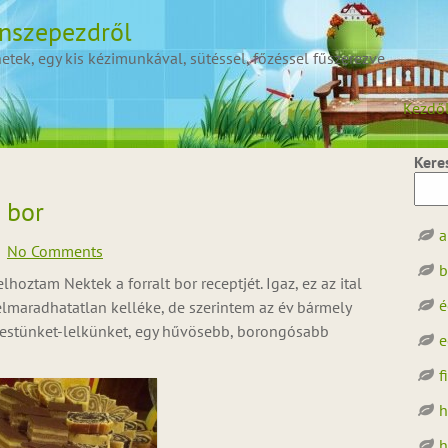
onszepezdről
ek, egy kis kézimunkával, sütéssel, főzéssel fűszerezve.
Kezdő
Kere
 bor
a
No Comments
b
hoztam Nektek a forralt bor receptjét. Igaz, ez az ital
é
elmaradhatatlan kelléke, de szerintem az év bármely
testünket-lelkünket, egy hűvösebb, borongósabb
e
f
h
h