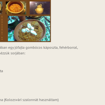
ában egy jófajta gombócos káposzta, fehérborral,
nézzük sorjában:
ta
na (Kolozsvári szalonnát használtam)