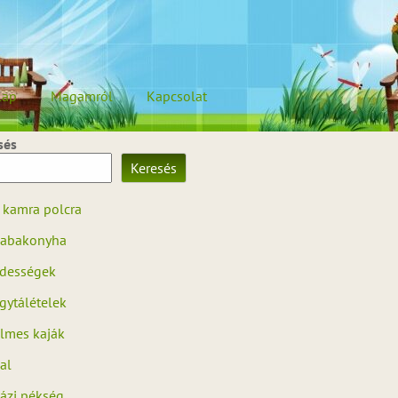
lap
Magamról
Kapcsolat
sés
Keresés
 kamra polcra
abakonyha
dességek
gytálételek
ilmes kaják
al
ázi pékség