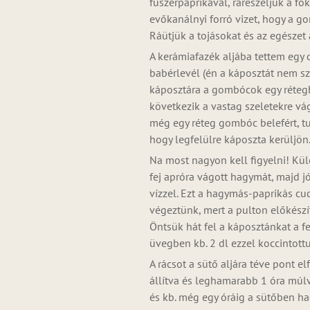
fűszerpaprikával, ráreszeljük a f
evőkanálnyi forró vizet, hogy a 
Ráütjük a tojásokat és az egésze
A kerámiafazék aljába tettem egy di
babérlevél (én a káposztát nem 
káposztára a gombócok egy rétegb
következik a vastag szeletekre v
még egy réteg gombóc belefért, t
hogy legfelülre káposzta kerüljön
Na most nagyon kell figyelni! Kü
fej apróra vágott hagymát, majd j
vízzel. Ezt a hagymás-paprikás cu
végeztünk, mert a pulton előkészít
Öntsük hát fel a káposztánkat a f
üvegben kb. 2 dl ezzel koccintott
A rácsot a sütő aljára téve pont e
állítva és leghamarabb 1 óra múlva
és kb. még egy óráig a sütőben h