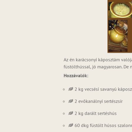
Az én karácsonyi káposztám valój
füstölthússal, jó magyarosan. De 
Hozzávalók:
2 kg vecsési savanyú káposz
2 evőkanálnyi sertészsír
2 kg darált sertéshús
60 dkg füstölt húsos szalon