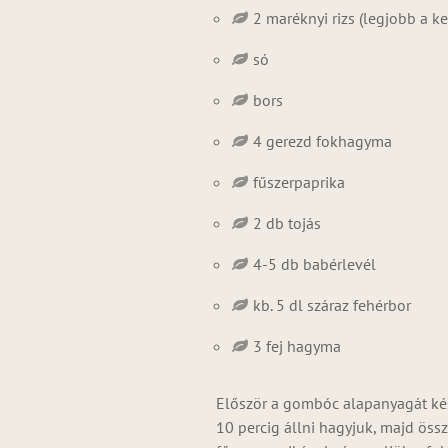
2 maréknyi rizs (legjobb a k
só
bors
4 gerezd fokhagyma
fűszerpaprika
2 db tojás
4-5 db babérlevél
kb. 5 dl száraz fehérbor
3 fej hagyma
Először a gombóc alapanyagát készí
10 percig állni hagyjuk, majd össz