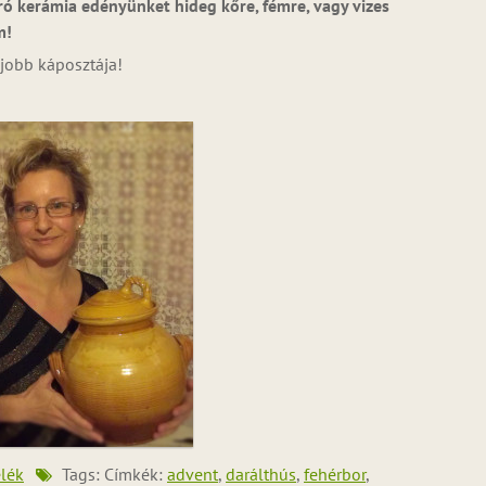
ró kerámia edényünket hideg kőre, fémre, vagy vizes
m!
jobb káposztája!
lék
Tags: Címkék:
advent
,
darálthús
,
fehérbor
,