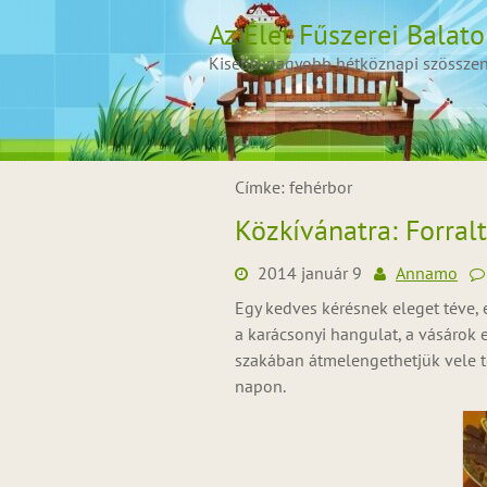
Skip
Az Élet Fűszerei Balat
to
content
Kisebb-nagyobb hétköznapi szösszenet
Címke:
fehérbor
Közkívánatra: Forralt
2014 január 9
Annamo
Egy kedves kérésnek eleget téve, el
a karácsonyi hangulat, a vásárok 
szakában átmelengethetjük vele 
napon.