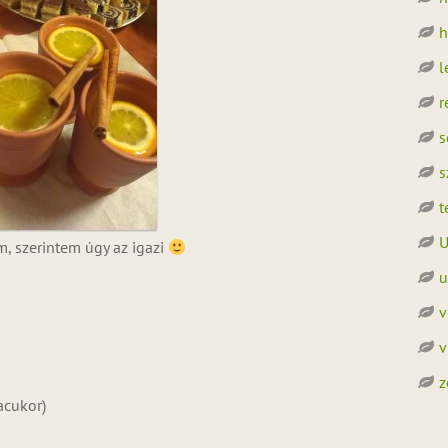
h
l
r
s
s
t
U
m, szerintem úgy az igazi
u
v
v
z
acukor)