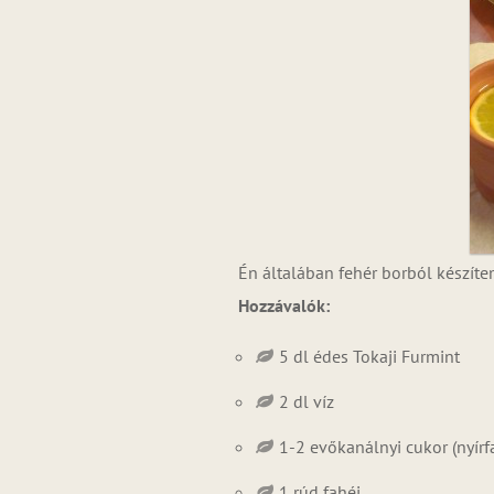
Én általában fehér borból készíte
Hozzávalók:
5 dl édes Tokaji Furmint
2 dl víz
1-2 evőkanálnyi cukor (nyírf
1 rúd fahéj