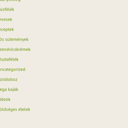
úsfélék
evesek
eceptek
ós sütemények
zendvicskrémek
észtafélék
ncategorized
zsidoboz
ega kaják
ideók
öldséges ételek