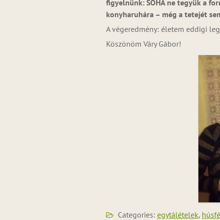
figyelnünk: SOHA ne tegyük a for
konyharuhára – még a tetejét se
A végeredmény: életem eddigi leg
Köszönöm Váry Gábor!
Categories:
egytálételek
,
húsfé