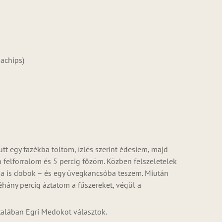
machips)
yütt egy fazékba töltöm, ízlés szerint édesíem, majd
 felforralom és 5 percig főzöm. Közben felszeletelek
rba is dobok – és egy üvegkancsóba teszem. Miután
éhány percig áztatom a fűszereket, végül a
talában Egri Medokot választok.