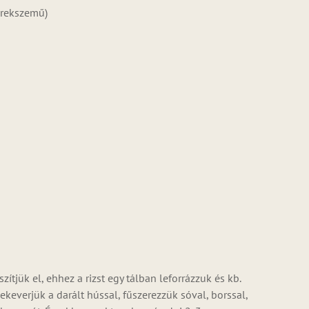
erekszemű)
tjük el, ehhez a rizst egy tálban leforrázzuk és kb.
ekeverjük a darált hússal, fűszerezzük sóval, borssal,