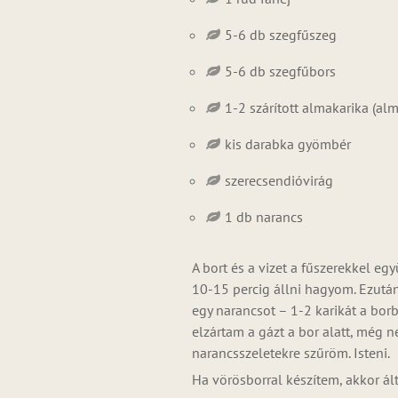
5-6 db szegfűszeg
5-6 db szegfűbors
1-2 szárított almakarika (al
kis darabka gyömbér
szerecsendióvirág
1 db narancs
A bort és a vizet a fűszerekkel eg
10-15 percig állni hagyom. Ezután
egy narancsot – 1-2 karikát a bo
elzártam a gázt a bor alatt, még n
narancsszeletekre szűröm. Isteni.
Ha vörösborral készítem, akkor ál