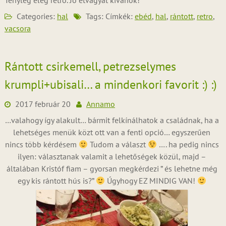
Tényleg elég retro. Jó étvágyat kívánok!
Categories:
hal
Tags: Címkék:
ebéd
,
hal
,
rántott
,
retro
,
vacsora
Rántott csirkemell, petrezselymes
krumpli+ubisali… a mindenkori favorit :) :)
2017 február 20
Annamo
…valahogy így alakult… bármit felkínálhatok a családnak, ha a
lehetséges menük közt ott van a fenti opció… egyszerűen
nincs több kérdésem
Tudom a választ
…. ha pedig nincs
ilyen: választanak valamit a lehetőségek közül, majd –
általában Kristóf fiam – gyorsan megkérdezi ” és lehetne még
egy kis rántott hús is?”
Úgyhogy EZ MINDIG VAN!