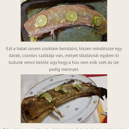
Ezt a halat sosem szoktam beirdalni, hiszen mindössze egy
darab, csontos szálkája van, melyet tálalásnál egyben ki
tudunk venni belőle úgy hogy a hús sem esik szét. Az íze
pedig mennyei.