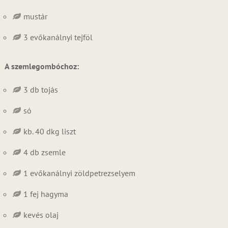
mustár
3 evőkanálnyi tejföl
A szemlegombóchoz:
3 db tojás
só
kb. 40 dkg liszt
4 db zsemle
1 evőkanálnyi zöldpetrezselyem
1 fej hagyma
kevés olaj