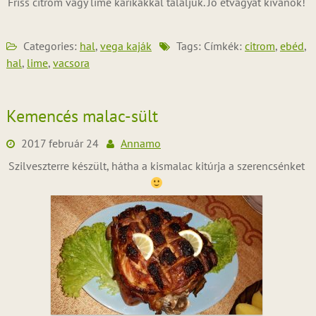
Friss citrom vagy lime karikákkal tálaljuk. Jó étvágyat kívánok!
Categories:
hal
,
vega kaják
Tags: Címkék:
citrom
,
ebéd
,
hal
,
lime
,
vacsora
Kemencés malac-sült
2017 február 24
Annamo
Szilveszterre készült, hátha a kismalac kitúrja a szerencsénket