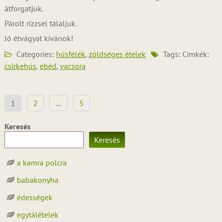
átforgatjuk.
Párolt rizzsel tálaljuk.
Jó étvágyat kívánok!
Categories:
húsfélék
,
zöldséges ételek
Tags: Címkék:
csirkehús
,
ebéd
,
vacsora
Bejegyzések
1
2
…
5
lapozása
Keresés
Keresés
a kamra polcra
babakonyha
édességek
egytálételek