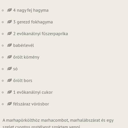
4 nagy fej hagyma
3 gerezd fokhagyma
2 evőkanálnyi fűszerpaprika
babérlevél
őrölt kömény
só
őrölt bors
1 evőkanálnyi cukor
félszáraz vörösbor
A marhapörkölthöz marhacombot, marhalábszárat és egy
szelet csontos rostélyost szoktam venni.