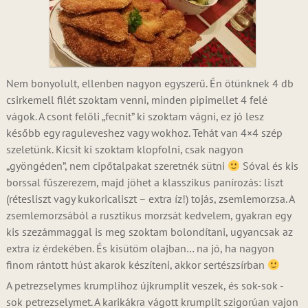
Nem bonyolult, ellenben nagyon egyszerű. Én ötünknek 4 db
csirkemell filét szoktam venni, minden pipimellet 4 felé
vágok. A csont felőli „fecnit” ki szoktam vágni, ez jó lesz
később egy raguleveshez vagy wokhoz. Tehát van 4×4 szép
szeletünk. Kicsit ki szoktam klopfolni, csak nagyon
„gyöngéden”, nem cipőtalpakat szeretnék sütni
Sóval és kis
borssal fűszerezem, majd jöhet a klasszikus panírozás: liszt
(rétesliszt vagy kukoricaliszt – extra íz!) tojás, zsemlemorzsa. A
zsemlemorzsából a rusztikus morzsát kedvelem, gyakran egy
kis szezámmaggal is meg szoktam bolondítani, ugyancsak az
extra íz érdekében. És kisütöm olajban… na jó, ha nagyon
finom rántott húst akarok készíteni, akkor sertészsírban
A petrezselymes krumplihoz újkrumplit veszek, és sok-sok -
sok petrezselymet. A karikákra vágott krumplit szigorúan vajon