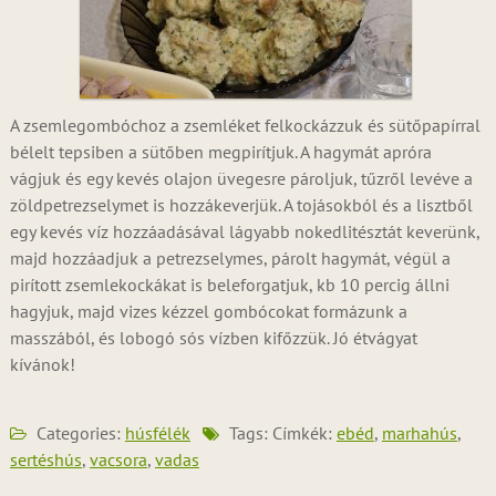
A zsemlegombóchoz a zsemléket felkockázzuk és sütőpapírral
bélelt tepsiben a sütőben megpirítjuk. A hagymát apróra
vágjuk és egy kevés olajon üvegesre pároljuk, tűzről levéve a
zöldpetrezselymet is hozzákeverjük. A tojásokból és a lisztből
egy kevés víz hozzáadásával lágyabb nokedlitésztát keverünk,
majd hozzáadjuk a petrezselymes, párolt hagymát, végül a
pirított zsemlekockákat is beleforgatjuk, kb 10 percig állni
hagyjuk, majd vizes kézzel gombócokat formázunk a
masszából, és lobogó sós vízben kifőzzük. Jó étvágyat
kívánok!
Categories:
húsfélék
Tags: Címkék:
ebéd
,
marhahús
,
sertéshús
,
vacsora
,
vadas