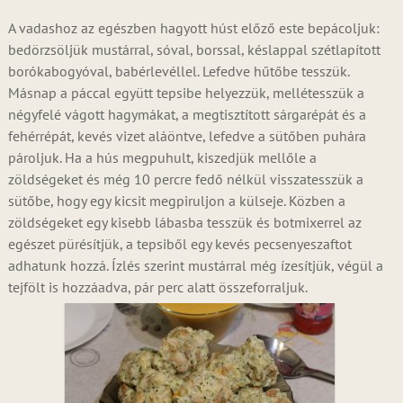
A vadashoz az egészben hagyott húst előző este bepácoljuk:
bedörzsöljük mustárral, sóval, borssal, késlappal szétlapított
borókabogyóval, babérlevéllel. Lefedve hűtőbe tesszük.
Másnap a páccal együtt tepsibe helyezzük, mellétesszük a
négyfelé vágott hagymákat, a megtisztított sárgarépát és a
fehérrépát, kevés vizet aláöntve, lefedve a sütőben puhára
pároljuk. Ha a hús megpuhult, kiszedjük mellőle a
zöldségeket és még 10 percre fedő nélkül visszatesszük a
sütőbe, hogy egy kicsit megpiruljon a külseje. Közben a
zöldségeket egy kisebb lábasba tesszük és botmixerrel az
egészet pürésítjük, a tepsiből egy kevés pecsenyeszaftot
adhatunk hozzá. Ízlés szerint mustárral még ízesítjük, végül a
tejfölt is hozzáadva, pár perc alatt összeforraljuk.