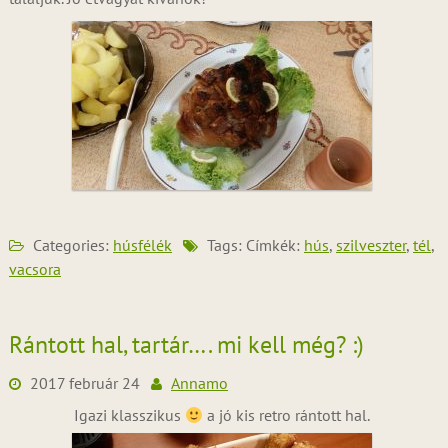
Categories:
húsfélék
Tags: Címkék:
hús
,
szilveszter
,
tél
,
vacsora
Rántott hal, tartár…. mi kell még? :)
2017 február 24
Annamo
Igazi klasszikus
a jó kis retro rántott hal.