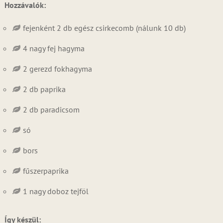
Hozzávalók:
fejenként 2 db egész csirkecomb (nálunk 10 db)
4 nagy fej hagyma
2 gerezd fokhagyma
2 db paprika
2 db paradicsom
só
bors
fűszerpaprika
1 nagy doboz tejföl
Így készül: