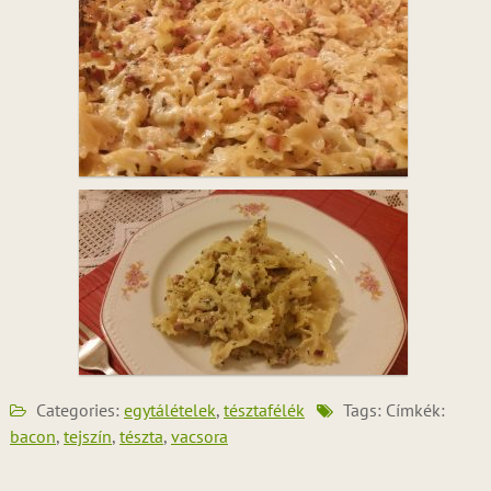
Categories:
egytálételek
,
tésztafélék
Tags: Címkék:
bacon
,
tejszín
,
tészta
,
vacsora