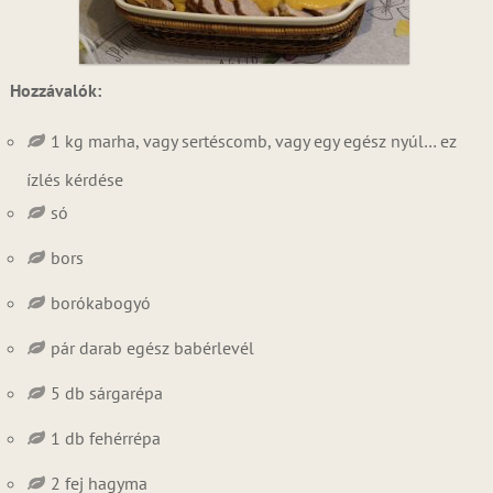
Hozzávalók:
1 kg marha, vagy sertéscomb, vagy egy egész nyúl… ez
ízlés kérdése
só
bors
borókabogyó
pár darab egész babérlevél
5 db sárgarépa
1 db fehérrépa
2 fej hagyma