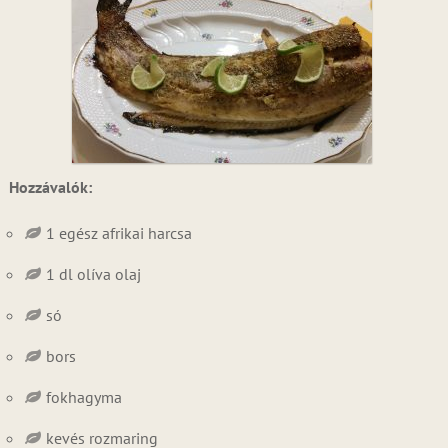
Hozzávalók:
1 egész afrikai harcsa
1 dl olíva olaj
só
bors
fokhagyma
kevés rozmaring