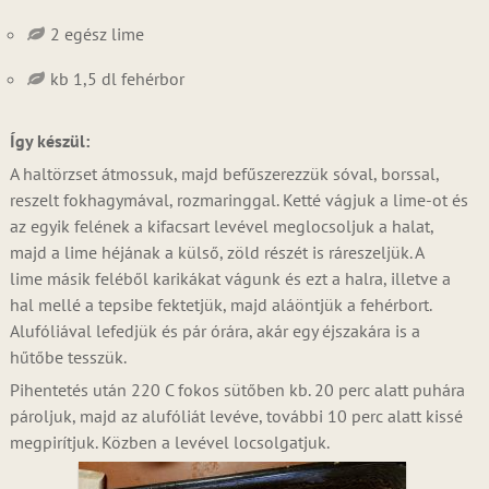
2 egész lime
kb 1,5 dl fehérbor
Így készül:
A haltörzset átmossuk, majd befűszerezzük sóval, borssal,
reszelt fokhagymával, rozmaringgal. Ketté vágjuk a lime-ot és
az egyik felének a kifacsart levével meglocsoljuk a halat,
majd a lime héjának a külső, zöld részét is ráreszeljük. A
lime másik feléből karikákat vágunk és ezt a halra, illetve a
hal mellé a tepsibe fektetjük, majd aláöntjük a fehérbort.
Alufóliával lefedjük és pár órára, akár egy éjszakára is a
hűtőbe tesszük.
Pihentetés után 220 C fokos sütőben kb. 20 perc alatt puhára
pároljuk, majd az alufóliát levéve, további 10 perc alatt kissé
megpirítjuk. Közben a levével locsolgatjuk.