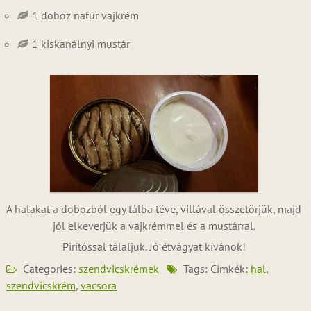
1 doboz natúr vajkrém
1 kiskanálnyi mustár
A halakat a dobozból egy tálba téve, villával összetörjük, majd
jól elkeverjük a vajkrémmel és a mustárral.
Pirítóssal tálaljuk. Jó étvágyat kívánok!
Categories:
szendvicskrémek
Tags: Címkék:
hal
,
szendvicskrém
,
vacsora