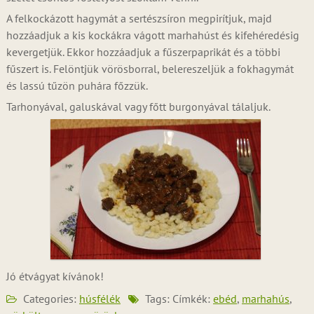
A felkockázott hagymát a sertészsíron megpirítjuk, majd
hozzáadjuk a kis kockákra vágott marhahúst és kifehéredésig
kevergetjük. Ekkor hozzáadjuk a fűszerpaprikát és a többi
fűszert is. Felöntjük vörösborral, belereszeljük a fokhagymát
és lassú tűzön puhára főzzük.
Tarhonyával, galuskával vagy főtt burgonyával tálaljuk.
Jó étvágyat kívánok!
Categories:
húsfélék
Tags: Címkék:
ebéd
,
marhahús
,