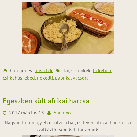
Categories:
húsfélék
Tags: Címkék:
békebeli
,
csirkehús
,
ebéd
,
nokedli
,
paprika
,
vacsora
Egészben sült afrikai harcsa
2017 március 18
Annamo
Nagyon finom így elkészítve a hal, és lévén afrikai harcsa – a
szálkáktól sem kell tartanunk.