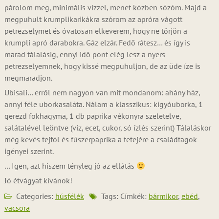
párolom meg, minimális vízzel, menet közben sózóm. Majd a
megpuhult krumplikarikákra szórom az apróra vágott
petrezselymet és óvatosan elkeverem, hogy ne törjön a
krumpli apró darabokra. Gáz elzár. Fedő rátesz… és így is
marad tálalásig, ennyi idő pont elég lesz a nyers
petrezselyemnek, hogy kissé megpuhuljon, de az üde íze is
megmaradjon.
Ubisali… erről nem nagyon van mit mondanom: ahány ház,
annyi féle uborkasaláta. Nálam a klasszikus: kígyóuborka, 1
gerezd fokhagyma, 1 db paprika vékonyra szeletelve,
salátalével leöntve (víz, ecet, cukor, só ízlés szerint) Tálaláskor
még kevés tejföl és fűszerpaprika a tetejére a családtagok
igényei szerint.
… Igen, azt hiszem tényleg jó az ellátás
Jó étvágyat kívánok!
Categories:
húsfélék
Tags: Címkék:
bármikor
,
ebéd
,
vacsora