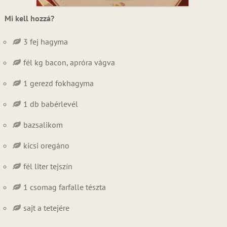
Mi kell hozzá?
3 fej hagyma
fél kg bacon, apróra vágva
1 gerezd fokhagyma
1 db babérlevél
bazsalikom
kicsi oregáno
fél liter tejszín
1 csomag farfalle tészta
sajt a tetejére