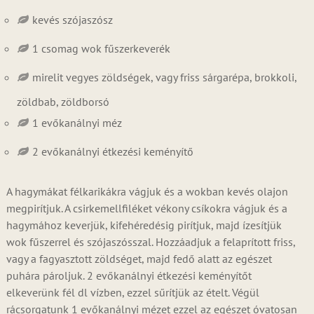
kevés szójaszósz
1 csomag wok fűszerkeverék
mirelit vegyes zöldségek, vagy friss sárgarépa, brokkoli,
zöldbab, zöldborsó
1 evőkanálnyi méz
2 evőkanálnyi étkezési keményítő
A hagymákat félkarikákra vágjuk és a wokban kevés olajon
megpirítjuk. A csirkemellfiléket vékony csíkokra vágjuk és a
hagymához keverjük, kifehéredésig pirítjuk, majd ízesítjük
wok fűszerrel és szójaszósszal. Hozzáadjuk a felaprított friss,
vagy a fagyasztott zöldséget, majd fedő alatt az egészet
puhára pároljuk. 2 evőkanálnyi étkezési keményítőt
elkeverünk fél dl vízben, ezzel sűrítjük az ételt. Végül
rácsorgatunk 1 evőkanálnyi mézet ezzel az egészet óvatosan