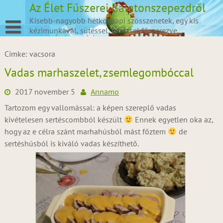
Skip
Az Élet Fűszerei Balatonszepezdről
to
Kisebb-nagyobb hétköznapi szösszenetek, egy kis
content
kézimunkával, sütéssel, főzéssel fűszerezve.
Címke:
vacsora
Vadas marhaszelet, zsemlegombóccal
2017 november 5
Annamo
Tartozom egy vallomással: a képen szereplő vadas
kivételesen sertéscombból készült
Ennek egyetlen oka az,
hogy az e célra szánt marhahúsból mást főztem
de
sertéshúsból is kiváló vadas készíthető.