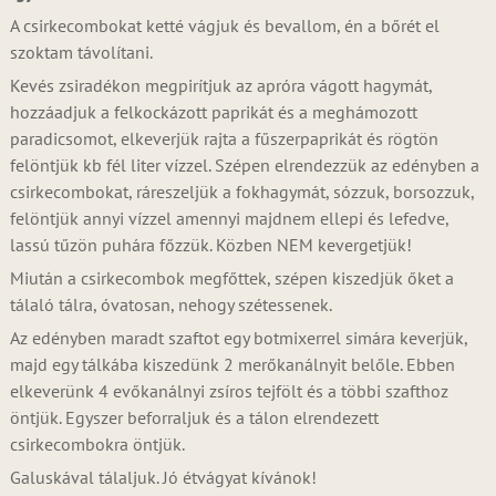
A csirkecombokat ketté vágjuk és bevallom, én a bőrét el
szoktam távolítani.
Kevés zsiradékon megpirítjuk az apróra vágott hagymát,
hozzáadjuk a felkockázott paprikát és a meghámozott
paradicsomot, elkeverjük rajta a fűszerpaprikát és rögtön
felöntjük kb fél liter vízzel. Szépen elrendezzük az edényben a
csirkecombokat, ráreszeljük a fokhagymát, sózzuk, borsozzuk,
felöntjük annyi vízzel amennyi majdnem ellepi és lefedve,
lassú tűzön puhára főzzük. Közben NEM kevergetjük!
Miután a csirkecombok megfőttek, szépen kiszedjük őket a
tálaló tálra, óvatosan, nehogy szétessenek.
Az edényben maradt szaftot egy botmixerrel simára keverjük,
majd egy tálkába kiszedünk 2 merőkanálnyit belőle. Ebben
elkeverünk 4 evőkanálnyi zsíros tejfölt és a többi szafthoz
öntjük. Egyszer beforraljuk és a tálon elrendezett
csirkecombokra öntjük.
Galuskával tálaljuk. Jó étvágyat kívánok!