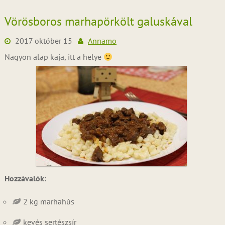
Vörösboros marhapörkölt galuskával
2017 október 15
Annamo
Nagyon alap kaja, itt a helye
Hozzávalók:
2 kg marhahús
kevés sertészsír