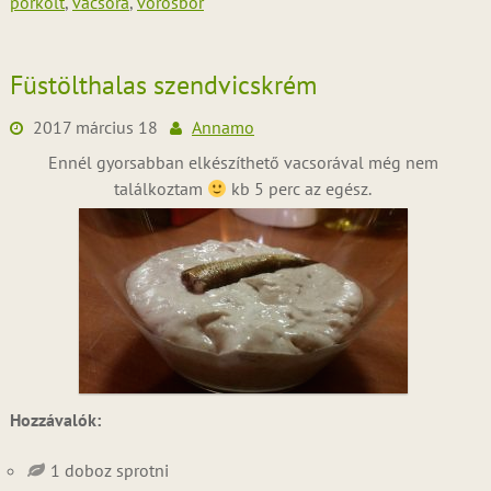
pörkölt
,
vacsora
,
vörösbor
Füstölthalas szendvicskrém
2017 március 18
Annamo
Ennél gyorsabban elkészíthető vacsorával még nem
találkoztam
kb 5 perc az egész.
Hozzávalók:
1 doboz sprotni