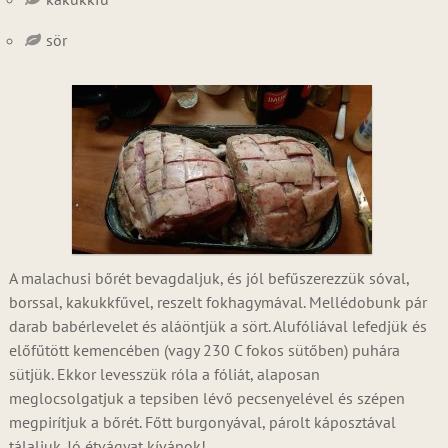
sör
A malachusi bőrét bevagdaljuk, és jól befűszerezzük sóval,
borssal, kakukkfűvel, reszelt fokhagymával. Mellédobunk pár
darab babérlevelet és aláöntjük a sört. Alufóliával lefedjük és
előfűtött kemencében (vagy 230 C fokos sütőben) puhára
sütjük. Ekkor levesszük róla a fóliát, alaposan
meglocsolgatjuk a tepsiben lévő pecsenyelével és szépen
megpirítjuk a bőrét. Főtt burgonyával, párolt káposztával
tálaljuk. Jó étvágyat kívánok!