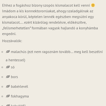
Ehhez a fogáshoz bizony szopós kismalacot kell venni
Imádom a kis konnektororrúakat, ahogy szaladgálnak az
anyakoca körül, képtelen lennék egészben megsütni egy
kismalacot…. ezért kizárólag rendelésre, előkészítve,
„felismerhetetlen” formában vagyok hajlandó a konyhámba
engedni.
Hozzávalók:
malachús (ezt nem ragoznám tovább… meg kell beszélni
a hentessel)
só
bors
babérlevél
fokhagyma
kakukkfű