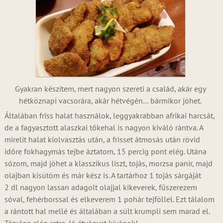
Gyakran készítem, mert nagyon szereti a család, akár egy
hétköznapi vacsorára, akár hétvégén… bármikor jöhet.
Általában friss halat használok, leggyakrabban afrikai harcsát,
de a fagyasztott alaszkai tőkehal is nagyon kiváló rántva. A
mirelit halat kiolvasztás után, a frisset átmosás után rövid
időre fokhagymás tejbe áztatom, 15 percig pont elég. Utána
sózom, majd jöhet a klasszikus liszt, tojás, morzsa panír, majd
olajban kisütöm és már kész is. A tartárhoz 1 tojás sárgáját
2 dl nagyon lassan adagolt olajjal kikeverek, fűszerezem
sóval, fehérborssal és elkeverem 1 pohár tejföllel. Ezt tálalom
a rántott hal mellé és általában a sült krumpli sem marad el.