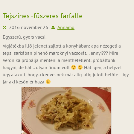
Tejszínes -fűszeres farfalle
2016 november 26
Annamo
Egyszerű, gyors vacsi.
Vígjátékba illő jelenet zajlott a konyhában: apa nézegeti a
tepsi sarkában pihenő maroknyi vacsorát… ennyi??? Mire
Veronika próbálja menteni a menthetetlent: próbáltunk
hagyni, de hát… olyan finom volt
Hát igen, a helyzet
úgy alakult, hogy a kedvesnek már alig-alig jutott belőle… így
jár aki későn ér haza