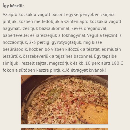
Így készül:
Az apró kockákra vágott bacont egy serpenyőben zsírjára
pirítjuk, közben mellédobjuk a szintén apró kockákra vágott
hagymát. Ízesítjük bazsalikommal, kevés oregánoval,
babérlevéllel és ráreszeljük a fokhagymát. Végül a tejszínt is
hozzáöntjük, 2-3 percig így rotyogtatjuk, míg kissé
besűrűsödik. Közben bő vízben kifőzzük a tésztát, és miután
leszűrtük, összekeverjük a tejszínes baconnel. Egy tepsibe
simítjuk , reszelt sajttal megszórjuk és kb. 10 perc alatt 180 C
fokon a sütőben készre pirítjuk. Jó étvágyat kívánok!