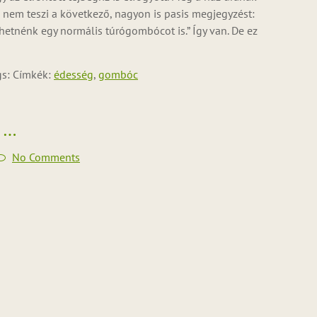
ha nem teszi a következő, nagyon is pasis megjegyzést:
etnénk egy normális túrógombócot is.” Így van. De ez
s: Címkék:
édesség
,
gombóc
 …
No Comments