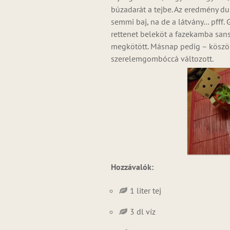
búzadarát a tejbe. Az eredmény dur
semmi baj, na de a látvány… pfff.
rettenet beleköt a fazekamba sans
megkötött. Másnap pedig – köszö
szerelemgombóccá változott.
Hozzávalók:
1 liter tej
3 dl víz