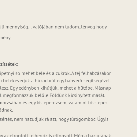
elüli mennyiség… valójában nem tudom..lényeg hogy
dmény
zítsétek:
 csipetnyi só mehet bele és a cukrok. A tej felhabzásakor
va belekeverjük a búzadarát egy habverő segítségével.
ű lesz. Egy edényben kihűtjük, mehet a hűtőbe. Másnap
zel megformázzuk belőle Földünk kicsinyített mását.
orzsában és egy kis eperdzsem, valamint friss eper
ádnak.
értés, nem hazudjuk rá azt, hogy túrógombóc. Úgyis
y az elrontott tejbegríz is elfogyott. Még a ház urának