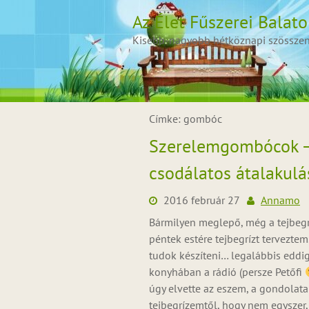
Skip
Az Élet Fűszerei Balat
to
content
Kisebb-nagyobb hétköznapi szösszenet
Címke:
gombóc
Szerelemgombócok – 
csodálatos átalakulá
2016 február 27
Annamo
Bármilyen meglepő, még a tejbegríz
péntek estére tejbegrízt terveztem
tudok készíteni… legalábbis eddig 
konyhában a rádió (persze Petőfi
úgy elvette az eszem, a gondolata
tejbegrízemtől, hogy nem egyszer,