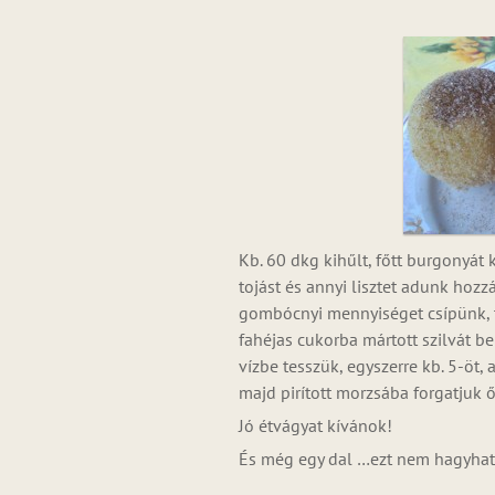
Kb. 60 dkg kihűlt, főtt burgonyá
tojást és annyi lisztet adunk hozz
gombócnyi mennyiséget csípünk, t
fahéjas cukorba mártott szilvát 
vízbe tesszük, egyszerre kb. 5-öt, 
majd pirított morzsába forgatjuk ő
Jó étvágyat kívánok!
És még egy dal …ezt nem hagyha