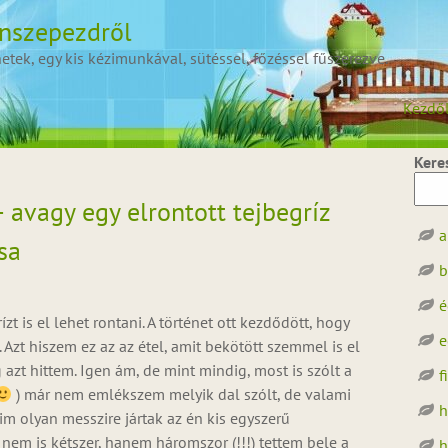
onszepezdről
ek, egy kis kézimunkával, sütéssel, főzéssel fűszerezve.
Kezdő
Kere
avagy egy elrontott tejbegríz
a
sa
b
é
t is el lehet rontani. A történet ott kezdődött, hogy
e
. Azt hiszem ez az az étel, amit bekötött szemmel is el
azt hittem. Igen ám, de mint mindig, most is szólt a
f
) már nem emlékszem melyik dal szólt, de valami
h
im olyan messzire jártak az én kis egyszerű
 nem is kétszer, hanem háromszor (!!!) tettem bele a
h