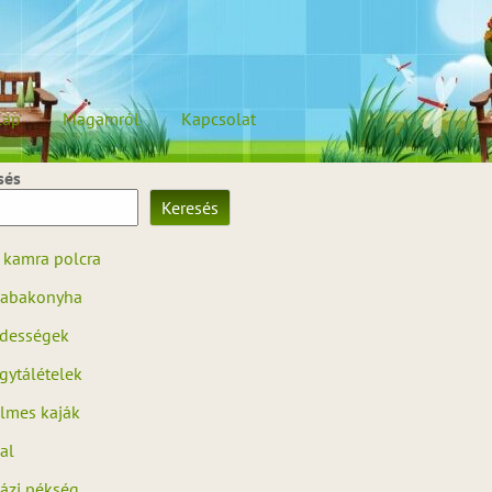
lap
Magamról
Kapcsolat
sés
Keresés
 kamra polcra
abakonyha
dességek
gytálételek
ilmes kaják
al
ázi pékség