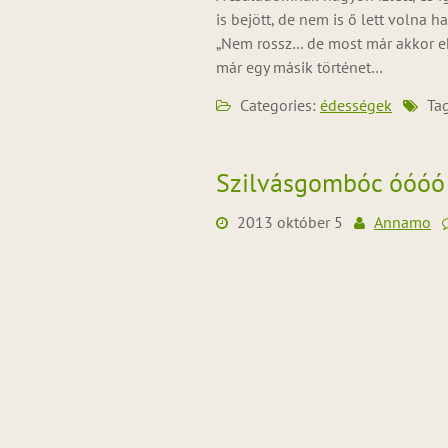
is bejött, de nem is ő lett volna 
„Nem rossz… de most már akkor eh
már egy másik történet…
Categories:
édességek
Tag
Szilvásgombóc óóóó
2013 október 5
Annamo