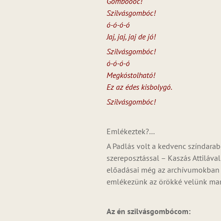
Gomboóóc!
Szilvásgombóc!
ó-ó-ó-ó
Jaj, jaj, jaj de jó!
Szilvásgombóc!
ó-ó-ó-ó
Megkóstolható!
Ez az édes kisbolygó.
Szilvásgombóc!
Emlékeztek?…
A Padlás volt a kedvenc színdara
szereposztással – Kaszás Attilával
előadásai még az archívumokban f
emlékezünk az örökké velünk m
Az én szilvásgombócom: