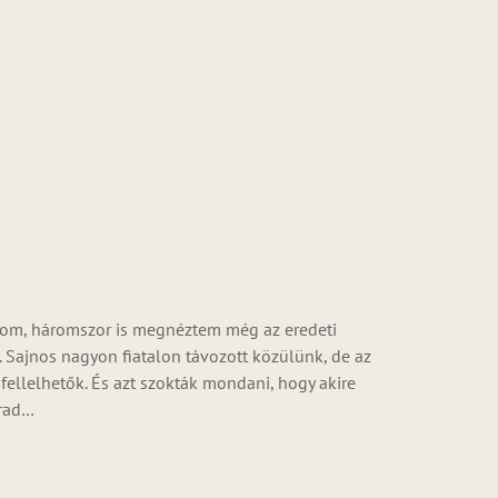
bom, háromszor is megnéztem még az eredeti
. Sajnos nagyon fiatalon távozott közülünk, de az
ellelhetők. És azt szokták mondani, hogy akire
arad…