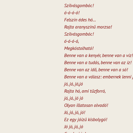
Szilvásgombóc!
ó-ó-ó-ó!
Felszín édes hó…
Rajta aranyszínű morzsa!
Szilvásgombóc!
ó-ó-ó-ó,
Megkóstolható!
Benne van a kenyér, benne van a víz!
Benne van a tudás, benne van az íz!
Benne van az idő, benne van a só!
Benne van a válasz: embernek lenni 
jó, jó, jó,jó
Rajta hó, ami tűzforró,
jó, jó, jó jó
Olyan illatosan olvadó!
Jó, jó, jó, jó!
Ez egy jóízű kisbolygó!
Jó jó, jó, jó