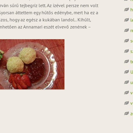
ván sűrű tejbegríz lett. Az ízével persze nem volt
h
 Gyorsan áttettem egy hűtős edénybe, mert ha ez a
zos, hogy az egész a kukában landol.. Kihűlt,
l
nhetően az Annamari eszét elvevő zenének –
r
s
s
t
U
u
v
v
z