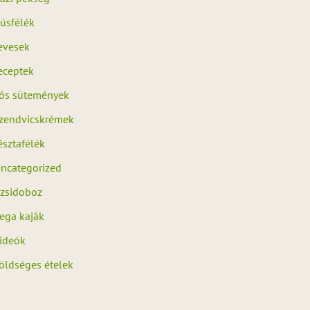
úsfélék
evesek
eceptek
ós sütemények
zendvicskrémek
észtafélék
ncategorized
zsidoboz
ega kaják
ideók
öldséges ételek