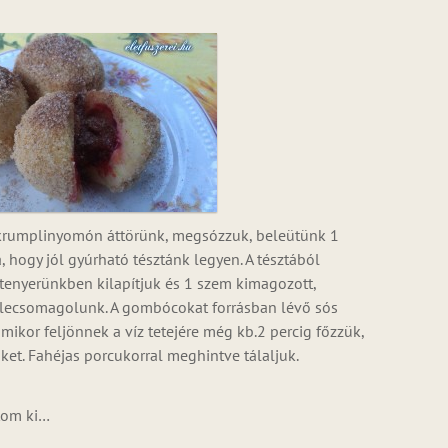
t krumplinyomón áttörünk, megsózzuk, beleütünk 1
á, hogy jól gyúrható tésztánk legyen. A tésztából
enyerünkben kilapítjuk és 1 szem kimagozott,
belecsomagolunk. A gombócokat forrásban lévő sós
amikor feljönnek a víz tetejére még kb.2 percig főzzük,
ket. Fahéjas porcukorral meghintve tálaljuk.
tom ki…