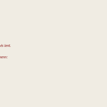
és lent.
benn: