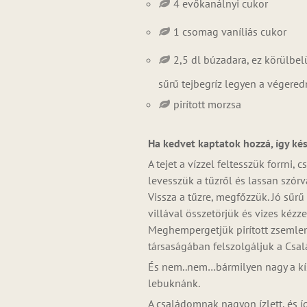
4 evőkanálnyi cukor
1 csomag vaníliás cukor
2,5 dl búzadara, ez körülb
sűrű tejbegríz legyen a végere
pirított morzsa
Ha kedvet kaptatok hozzá, így kés
A tejet a vízzel feltesszük forrni,
levesszük a tűzről és lassan szór
Vissza a tűzre, megfőzzük. Jó sűr
villával összetörjük és vizes kéz
Meghempergetjük pirított zsemlem
társaságában felszolgáljuk a Csal
És nem..nem…bármilyen nagy a kís
lebuknánk.
A családomnak nagyon ízlett, és íg