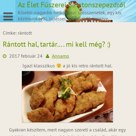
Skip
Az Élet Fűszerei Balatonszepezdről
to
Kisebb-nagyobb hétköznapi szösszenetek, egy kis
content
kézimunkával, sütéssel, főzéssel fűszerezve.
Címke:
rántott
Rántott hal, tartár…. mi kell még? :)
2017 február 24
Annamo
Igazi klasszikus
a jó kis retro rántott hal.
Gyakran készítem, mert nagyon szereti a család, akár egy