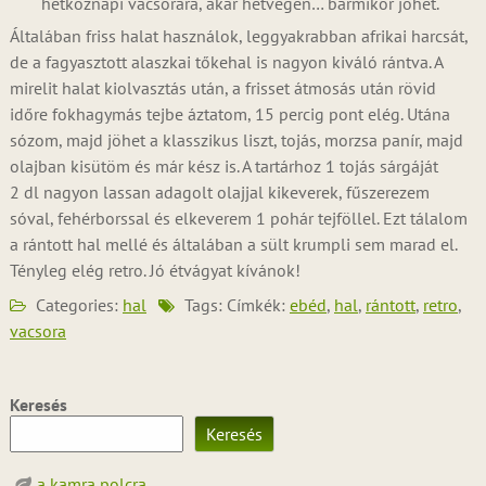
hétköznapi vacsorára, akár hétvégén… bármikor jöhet.
Általában friss halat használok, leggyakrabban afrikai harcsát,
de a fagyasztott alaszkai tőkehal is nagyon kiváló rántva. A
mirelit halat kiolvasztás után, a frisset átmosás után rövid
időre fokhagymás tejbe áztatom, 15 percig pont elég. Utána
sózom, majd jöhet a klasszikus liszt, tojás, morzsa panír, majd
olajban kisütöm és már kész is. A tartárhoz 1 tojás sárgáját
2 dl nagyon lassan adagolt olajjal kikeverek, fűszerezem
sóval, fehérborssal és elkeverem 1 pohár tejföllel. Ezt tálalom
a rántott hal mellé és általában a sült krumpli sem marad el.
Tényleg elég retro. Jó étvágyat kívánok!
Categories:
hal
Tags: Címkék:
ebéd
,
hal
,
rántott
,
retro
,
vacsora
Keresés
Keresés
a kamra polcra