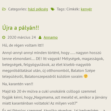
Categories:
házi pékség
Tags: Címkék:
kenyér
Újra a pályán!!
2020 március 24
Annamo
Hű, de régen voltam itt!!
Annyi-annyi-annyi minden történt, hogy ….. nagyon hosszú
lenne elmondani…. DE! Itt vagyok! Mélységek, magasságok,
betegségek, felgyógyulások, az élet kisebb-nagyobb
megpróbáltatásai után, új otthonomból, Balaton Szépe
településről, Balatonszepezdről küldöm soraim
Na, karantén van!!
Majd kb 20 év múlva a cuki unokáink csillogó szemmel
fogják kérni, hogy „Nagymama, azt meséld el, amikor a járvány
miatt karanténban voltatok! Az milyen volt?”
És mi fátyolos szemmel, távolba révedve: „Jaj kedveském…. a