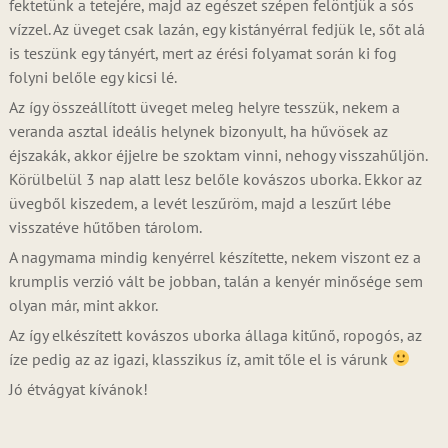
fektetünk a tetejére, majd az egészet szépen felöntjük a sós
vízzel. Az üveget csak lazán, egy kistányérral fedjük le, sőt alá
is teszünk egy tányért, mert az érési folyamat során ki fog
folyni belőle egy kicsi lé.
Az így összeállított üveget meleg helyre tesszük, nekem a
veranda asztal ideális helynek bizonyult, ha hűvösek az
éjszakák, akkor éjjelre be szoktam vinni, nehogy visszahűljön.
Körülbelül 3 nap alatt lesz belőle kovászos uborka. Ekkor az
üvegből kiszedem, a levét leszűröm, majd a leszűrt lébe
visszatéve hűtőben tárolom.
A nagymama mindig kenyérrel készítette, nekem viszont ez a
krumplis verzió vált be jobban, talán a kenyér minősége sem
olyan már, mint akkor.
Az így elkészített kovászos uborka állaga kitűnő, ropogós, az
íze pedig az az igazi, klasszikus íz, amit tőle el is várunk
Jó étvágyat kívánok!