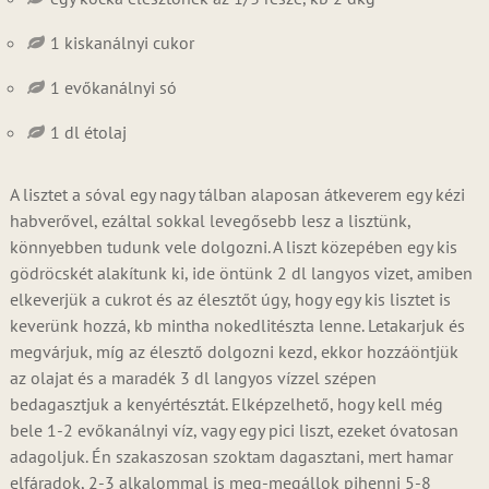
1 kiskanálnyi cukor
1 evőkanálnyi só
1 dl étolaj
A lisztet a sóval egy nagy tálban alaposan átkeverem egy kézi
habverővel, ezáltal sokkal levegősebb lesz a lisztünk,
könnyebben tudunk vele dolgozni. A liszt közepében egy kis
gödröcskét alakítunk ki, ide öntünk 2 dl langyos vizet, amiben
elkeverjük a cukrot és az élesztőt úgy, hogy egy kis lisztet is
keverünk hozzá, kb mintha nokedlitészta lenne. Letakarjuk és
megvárjuk, míg az élesztő dolgozni kezd, ekkor hozzáöntjük
az olajat és a maradék 3 dl langyos vízzel szépen
bedagasztjuk a kenyértésztát. Elképzelhető, hogy kell még
bele 1-2 evőkanálnyi víz, vagy egy pici liszt, ezeket óvatosan
adagoljuk. Én szakaszosan szoktam dagasztani, mert hamar
elfáradok, 2-3 alkalommal is meg-megállok pihenni 5-8