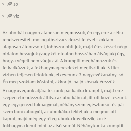
só
víz
Az uborkát nagyon alaposan megmossuk, én egy erre a célra
rendszeresített mosogatószivacs dörzsi felével szoktam
alaposan átdörzsölni, többször öblítjük, majd éles késsel négy
oldalon bevágjuk (vagy két oldalon hosszában átvágjuk) úgy,
hogy a végeit nem vágjuk át. A krumplit meghámozzuk és
felkarikázzuk, a fokhagymagerezdeket megtisztítjuk. 3 liter
vízben teljesen feloldunk, elkeverünk 2 nagy evőkanálnyi sót.
Én meg szoktam kóstolni, akkor jó, ha jó sósnak érezzük.
A nagy üvegünk aljára teszünk pár karika krumplit, majd erre
szépen elrendezzük állítva az uborkáinkat, itt-ott közé teszünk
egy-egy gerezd fokhagymát, néhány szem egészborsot és pár
szem borókabogyót, az uborkákra fektetjük a megmosott
kaprot, majd még egy réteg uborka következik, közé
fokhagyma kerül mint az alsó sornál. Néhány karika krumplit