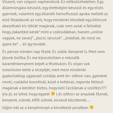
Viszont, van szigorú napirendünk. Ez nélkülözhetetlen. Egy
államvizsgára készülő, egy érettségire készülő és egy elsős
gyermek, valamint egy állandó hómofiszozó apuka mellett az
első feladatunk az volt, hogy mindenki készített egy kilincsre
akasztható kis táblát magának, csak nem azzal a felirattal
hogy „takarítást kérek” mint a szállodákban, hanem „online
vagyok, ne zavarj” , „bocsi, tanulok” , „imádlak, de most ne
gyere be” … és így tovább.
És persze minden nap főzök. És sütök. Kenyeret is. Mert nem
járunk boltba. És ma kiposztoltam a második
karanténkenyerem képét a fészbukon. És olyan sok
ismerősöm kérte a receptjét, mert most mindenki
gyakorlatilag ugyanazt csinálja amit én: otthon van, gyereket
nevel, családot koordinál, küzd a krétával, naponta felteszi
magának a kérdést: biztos, hogy kell Cecíliának a szolfézs???
(na jó, ez lehet, hogy egyedi
) és otthon az anyukák főznek,
kenyeret, sütnek, kiflit sütnek, kovászt készítenek….
Jöjjön hát az a kenyérrecept a következő posztban