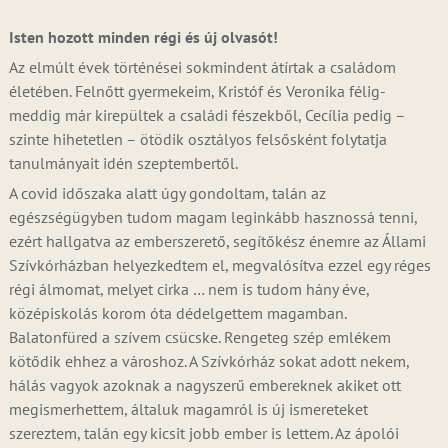
Isten hozott minden régi és új olvasót!
Az elmúlt évek történései sokmindent átírtak a családom
életében. Felnőtt gyermekeim, Kristóf és Veronika félig-
meddig már kirepültek a családi fészekből, Cecília pedig –
szinte hihetetlen – ötödik osztályos felsősként folytatja
tanulmányait idén szeptembertől.
A covid időszaka alatt úgy gondoltam, talán az
egészségügyben tudom magam leginkább hasznossá tenni,
ezért hallgatva az emberszerető, segítőkész énemre az Állami
Szívkórházban helyezkedtem el, megvalósítva ezzel egy réges
régi álmomat, melyet cirka … nem is tudom hány éve,
középiskolás korom óta dédelgettem magamban.
Balatonfüred a szívem csücske. Rengeteg szép emlékem
kötődik ehhez a városhoz. A Szívkórház sokat adott nekem,
hálás vagyok azoknak a nagyszerű embereknek akiket ott
megismerhettem, általuk magamról is új ismereteket
szereztem, talán egy kicsit jobb ember is lettem. Az ápolói