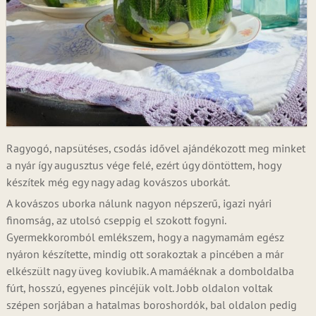
Ragyogó, napsütéses, csodás idővel ajándékozott meg minket
a nyár így augusztus vége felé, ezért úgy döntöttem, hogy
készítek még egy nagy adag kovászos uborkát.
A kovászos uborka nálunk nagyon népszerű, igazi nyári
finomság, az utolsó cseppig el szokott fogyni.
Gyermekkoromból emlékszem, hogy a nagymamám egész
nyáron készítette, mindig ott sorakoztak a pincében a már
elkészült nagy üveg koviubik. A mamáéknak a domboldalba
fúrt, hosszú, egyenes pincéjük volt. Jobb oldalon voltak
szépen sorjában a hatalmas boroshordók, bal oldalon pedig