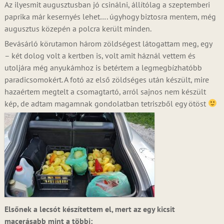
Az ilyesmit augusztusban jó csinálni, állítólag a szeptemberi
paprika már kesernyés lehet…. úgyhogy biztosra mentem, még
augusztus közepén a polcra került minden.
Bevásárló körutamon három zöldségest látogattam meg, egy
– két dolog volt a kertben is, volt amit háznál vettem és
utoljára még anyukámhoz is betértem a legmegbízhatóbb
paradicsomokért. A fotó az első zöldséges után készült, mire
hazaértem megtelt a csomagtartó, arról sajnos nem készült
kép, de adtam magamnak gondolatban tetriszből egy ötöst
Elsőnek a lecsót készítettem el, mert az egy kicsit
macerásabb mint a többi: