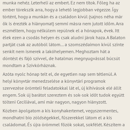
munka nehéz. Leterheli az embert. Ez nem titok. Főleg ha az
ember törekszik arra, hogy a lehető legjobban végezze. Így
történt, hogy a munkán és a családon kívül (sajnos néha már
ők is érezték a hiányomat) semmi másra nem jutott időm. Arra
eszméltem, hogy nélkülem repülnek el a hónapok, évek. Itt
élek ezen a csodás helyen és csak aludni járok haza. A Balaton
partját csak az autóból látom… a szomszédaimon kívül szinte
senkit nem ismerek a lakóhelyemen. Meghoztam hát a
döntést és fájó szívvel, de hatalmas megnyugvással búcsút
mondtam a Szívkórháznak.
Azóta nyolc hónap telt el, de egyetlen nap sem tétlenül. A
helyi könyvtár menedzselése a könyvtári programok
szervezése örömteli feladatokkal lát el, új kihívások elé állít
engem. Sok új barátot szereztem és sok-sok időt tudok együtt
tölteni Cecíliával, ami már nagyon, nagyon hiányzott.
Közben ápolgatom a kis konyhakertemet, vegyszermentes,
mondhatni bio zöldségekkel, fűszerekkel látom el a kis
családomat. És újra örömmel főzök sokat, sokfélét. Készítem a