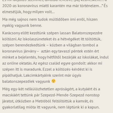
2020-as koronavírus miatti karantén ma már történelem…” És
elmeséljük, hogy milyen volt…
Ma még sajnos nem tudok múltidőben írni erről, hiszen
nyakig vagyunk benne.
Karácsony előtt kezdtünk szépen lassan Balatonszepezdre
költözni. Az iskolaszüneteket és a hétvégéket itt töltöttük,
szépen berendezkedtünk – közben a világban tombol a
koronavírus járvány – aztán egy tavaszi péntek estén ért
minket a bejelentés, hogy hétfőtől bezárják az iskolákat, indul
az online oktatás. Az egész család egyre gondolt: akkor mi
szépen itt is maradunk. Ezzel a költözés-kérdést ki is
pipálhatjuk. Lakcímkártyáink szerint már úgyis
balatonszepezdiek vagyunk
Még egy-két nélkülözhetetlen apróságért, a kutyáért és a
macskáért tettünk pár Szepezd-Mende-Szepezd nonstop
járatot, útközben a Metróból feltöltöttük a kamrát, és
gyakorlatilag mióta itt vagyunk, nem léptünk ki a kapun.