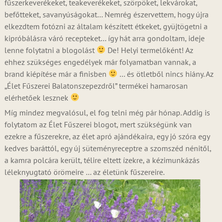
fűszerkeverékeket, teakeverékeket, szörpöket, lekvárokat,
befőtteket, savanyúságokat… Nemrég észervettem, hogy újra
elkezdtem fotózni az általam készített étkeket, gyüjtögetni a
kipróbálásra váró recepteket… így hát arra gondoltam, ideje
lenne folytatni a blogolást
De! Helyi termelőként! Az
ehhez szükséges engedélyek már folyamatban vannak, a
brand kiépítése már a finisben
… és ötletből nincs hiány. Az
„Élet Fűszerei Balatonszepezdről” termékei hamarosan
elérhetőek lesznek
Míg mindez megvalósul, el fog telni még pár hónap. Addig is
folytatom az Élet Fűszerei blogot, mert szükségünk van
ezekre a fűszerekre, az élet apró ajándékaira, egy jó szóra egy
kedves baráttól, egy új süteményreceptre a szomszéd nénitől,
a kamra polcára került, télire eltett ízekre, a kézimunkázás
léleknyugtató örömeire … az életünk fűszereire.