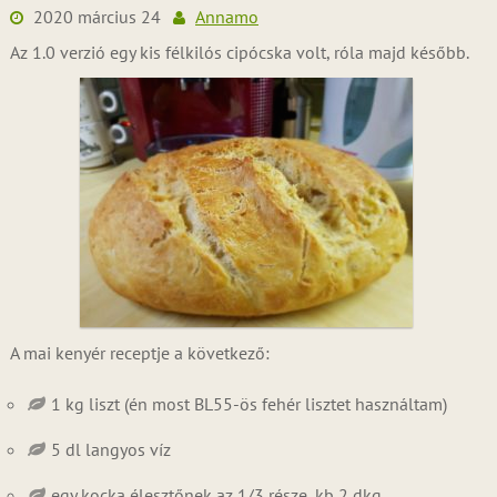
2020 március 24
Annamo
Az 1.0 verzió egy kis félkilós cipócska volt, róla majd később.
A mai kenyér receptje a következő:
1 kg liszt (én most BL55-ös fehér lisztet használtam)
5 dl langyos víz
egy kocka élesztőnek az 1/3 része, kb 2 dkg