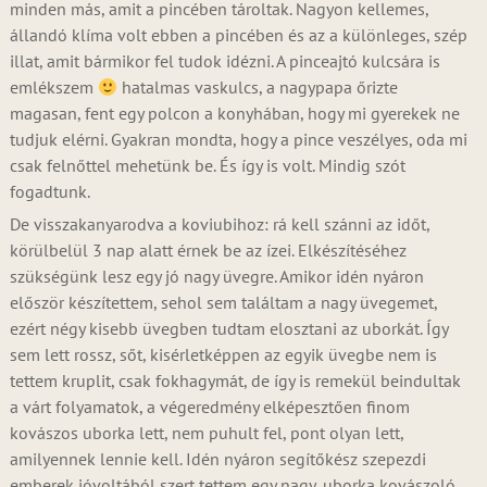
minden más, amit a pincében tároltak. Nagyon kellemes,
állandó klíma volt ebben a pincében és az a különleges, szép
illat, amit bármikor fel tudok idézni. A pinceajtó kulcsára is
emlékszem
hatalmas vaskulcs, a nagypapa őrizte
magasan, fent egy polcon a konyhában, hogy mi gyerekek ne
tudjuk elérni. Gyakran mondta, hogy a pince veszélyes, oda mi
csak felnőttel mehetünk be. És így is volt. Mindig szót
fogadtunk.
De visszakanyarodva a koviubihoz: rá kell szánni az időt,
körülbelül 3 nap alatt érnek be az ízei. Elkészítéséhez
szükségünk lesz egy jó nagy üvegre. Amikor idén nyáron
először készítettem, sehol sem találtam a nagy üvegemet,
ezért négy kisebb üvegben tudtam elosztani az uborkát. Így
sem lett rossz, sőt, kisérletképpen az egyik üvegbe nem is
tettem kruplit, csak fokhagymát, de így is remekül beindultak
a várt folyamatok, a végeredmény elképesztően finom
kovászos uborka lett, nem puhult fel, pont olyan lett,
amilyennek lennie kell. Idén nyáron segítőkész szepezdi
emberek jóvoltából szert tettem egy nagy, uborka kovászoló