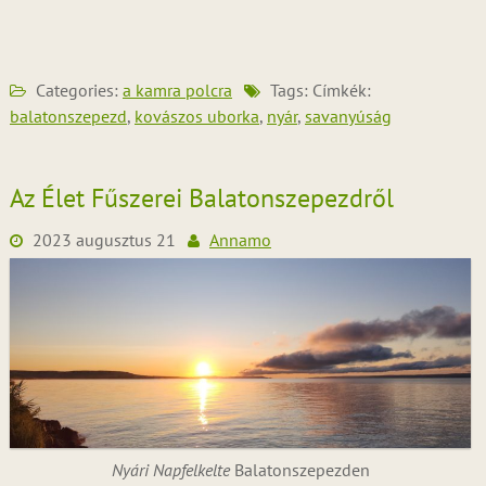
Categories:
a kamra polcra
Tags: Címkék:
balatonszepezd
,
kovászos uborka
,
nyár
,
savanyúság
Az Élet Fűszerei Balatonszepezdről
2023 augusztus 21
Annamo
Nyári Napfelkelte
Balatonszepezden