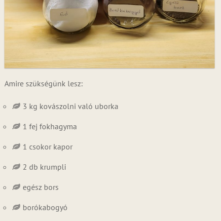
Amire szükségünk lesz:
3 kg kovászolni való uborka
1 fej fokhagyma
1 csokor kapor
2 db krumpli
egész bors
borókabogyó