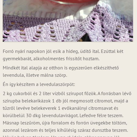
Forró nyári napokon jól esik a hideg, üdítő ital. Ezúttal két
gyermekbarát, alkoholmentes frissítőt hoztam.
Mindkét ital alapja az otthon is egyszerűen elkészíthető
levendula, illetve málna szörp.
Én így készítem a levedulaszörpöt:
2 kg cukorból és 2 liter vízből szirupot főzök. A forrásban lévő
szirupba belekarikázok 1 db jól megmosott citromot, majd a
tűzről levéve belekeverek 1 evőkanálnyi citromsavat és
körülbelül 30 dkg levendulavirágot. Lefedve félre teszem.
Másnap leszűröm, újra forralom és forrón üvegekbe töltöm,
azonnal lezárom és teljes kihűlésig száraz dunsztba teszem.