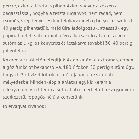
percre, ekkor a tészta is pihen. Akkor vagyunk készen a
dagasztással, hogyha a tészta ruganyos, nem ragad, nem
csomós, szép fényes. Ekkor letakarva meleg helyre tesszük, kb
40 percig pihentetjük, majd újra átdolgozzuk, áttesszük egy
papírral bélelt sütőformába (én a kacsasütő alsó részében
sütöm az 1 kg-os kenyeret) és letakarva további 30-40 percig
pihentetjük.
Közben a sütőt előmelegítjük. Az én sütőm elektromos, ebben
a gőz funkciót bekapcsolva, 180 C fokon 50 percig sütöm úgy,
hogy kb 2 dl vizet töltök a sütő aljában erre szolgáló
mélyedésbe. Mindenképp ajánlatos egy kis kerámia
edénykében vizet tenni a sütő aljába, mert ettől lesz gyönyörű
szerkezetű, ropogós héjú a kenyerünk.
Jó étvágyat kívánok!