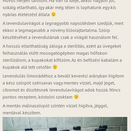
Hűvös helyen tárolom. Ha van rá ideje, akkor nagyon jól,
sokáig eltartható, így akár még télen is lophatunk egy kis
nyárias életérzést általa
A levendulavirágot a legnagyobb napsütésben szedjük, mert
ekkor a legmagasabb a növény illóolajtartalma. Szörp
készítéséhet a levendulának csak a virágát használom fel.
A hosszú eltarthatóság záloga a sterilitás, ezért az üvegeket
felhasználás előtt mosogatógépben magas hőfokon
sterilizálom, a kupakokat kifőzöm. Az én befőzési kabalám a
kupakok alá tett celofán
Levendulás limonádéhoz a bevált keverési arányban higítom
a kész szörpöt szénsavas vagy mentes vízzel, majd jeget,
citromot és díszítésnek levendulavirágot adok hozzá. Nincs
pontos receptem, kóstolni szoktam
A mentás málnaszörpöt szintén vízzel higítva, jéggel,
mentával készítem.