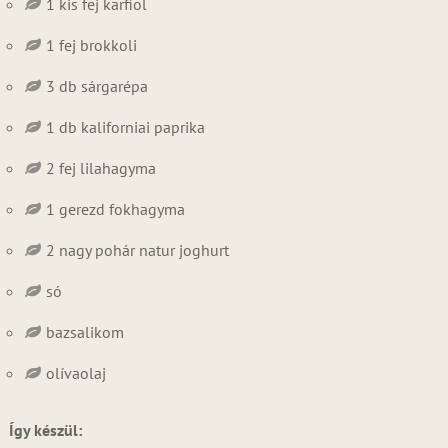
1 kis fej karfiol
1 fej brokkoli
3 db sárgarépa
1 db kaliforniai paprika
2 fej lilahagyma
1 gerezd fokhagyma
2 nagy pohár natur joghurt
só
bazsalikom
olívaolaj
Így készül: