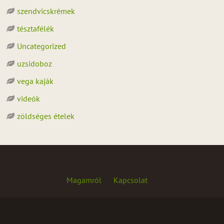
szendvicskrémek
tésztafélék
Uncategorized
uzsidoboz
vega kaják
videók
zöldséges ételek
Magamról
Kapcsolat