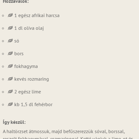
Hozzávalók:
1 egész afrikai harcsa
1 dl olíva olaj
só
bors
fokhagyma
kevés rozmaring
2 egész lime
kb 1,5 dl fehérbor
Így készül:
A haltörzset átmossuk, majd befűszerezzük sóval, borssal,
reszelt fokhagymával, rozmaringgal. Ketté vágjuk a lime-ot és