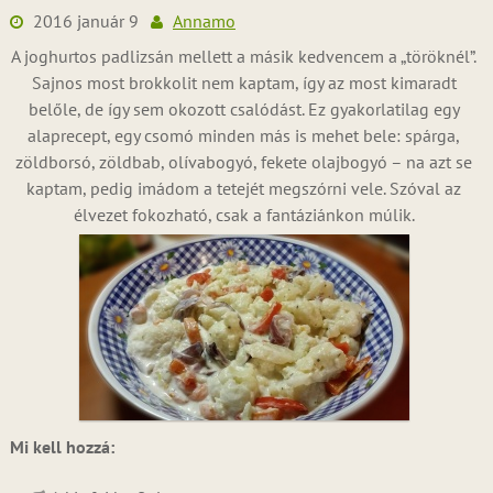
2016 január 9
Annamo
A joghurtos padlizsán mellett a másik kedvencem a „töröknél”.
Sajnos most brokkolit nem kaptam, így az most kimaradt
belőle, de így sem okozott csalódást. Ez gyakorlatilag egy
alaprecept, egy csomó minden más is mehet bele: spárga,
zöldborsó, zöldbab, olívabogyó, fekete olajbogyó – na azt se
kaptam, pedig imádom a tetejét megszórni vele. Szóval az
élvezet fokozható, csak a fantáziánkon múlik.
Mi kell hozzá: