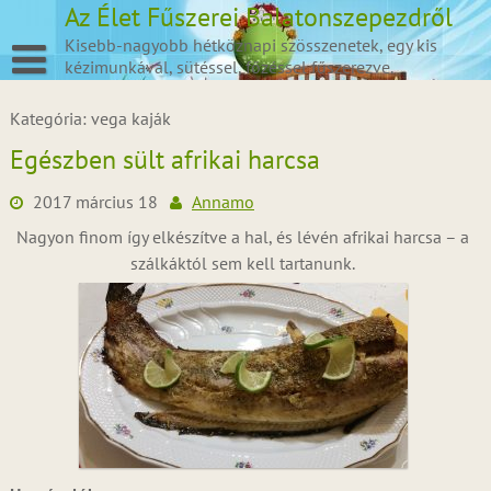
Skip
Az Élet Fűszerei Balatonszepezdről
to
Kisebb-nagyobb hétköznapi szösszenetek, egy kis
content
kézimunkával, sütéssel, főzéssel fűszerezve.
Kategória:
vega kaják
Egészben sült afrikai harcsa
2017 március 18
Annamo
Nagyon finom így elkészítve a hal, és lévén afrikai harcsa – a
szálkáktól sem kell tartanunk.