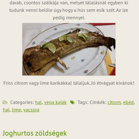
darab, csontos szálkája van, melyet tálalásnál egyben ki
tudunk venni belőle úgy hogy a hús sem esik szét. Az íze
pedig mennyei.
Friss citrom vagy lime karikákkal tálaljuk. Jó étvágyat kívánok!
Categories:
hal
,
vega kaják
Tags: Címkék:
citrom
,
ebéd
,
hal
,
lime
,
vacsora
Joghurtos zöldségek