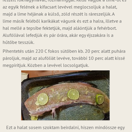
az egyik felének a kifacsart levével meglocsoljuk a halat,
majd a lime héjának a külső, zöld részét is ráreszeljük. A
lime másik feléből karikákat vágunk és ezt a halra, illetve a
hal mellé a tepsibe fektetjük, majd aláöntjük a fehérbort.
Alufóliával lefedjük és pár órára, akár egy éjszakára is a
hűtőbe tesszük.
Pihentetés után 220 C fokos sütőben kb. 20 perc alatt puhára
pároljuk, majd az alufóliát levéve, további 10 perc alatt kissé
megpirítjuk. Közben a levével locsolgatjuk.
Ezt a halat sosem szoktam beirdalni, hiszen mindössze egy