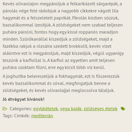
Kevés olívaolajon megpároljuk a felkarikázott sárgarépát, a
párolás vége felé rádobjuk a nagyobb cikkekre vágott lila
hagymát és a felszeletelt paprikát. Párolás közben sózzuk,
bazsalikommal ízesítjük. A zöldségeket nem szabad teljesen
puhára párolni, fontos hogy egy kissé roppanós maradjon
minden. Szűrőkanállal kiszedjük a zöldségeket, majd a
fazékba rakjuk a rózsáira szedett brokkolit, kevés vizet
aláöntve ezt is megpároljuk, majd kiszedjük, végül ugyanígy
teszünk a karfiollal is. A karfiol az egyetlen amit teljesen
puhára szoktam főzni, erre egy kicsit több víz kerül.
A joghurtba belereszeljük a fokhagymát, ezt is fűszerezzük
kevés bazsalikommal és sóval, megforgatjuk benne a
zöldségeket, és kevés olívaolajjal meglocsolva tálaljuk.
Jó étvágyat kívánok!
Categories:
egytálételek
,
vega kaják
,
zöldséges ételek
Tags: Címkék:
mediterrán