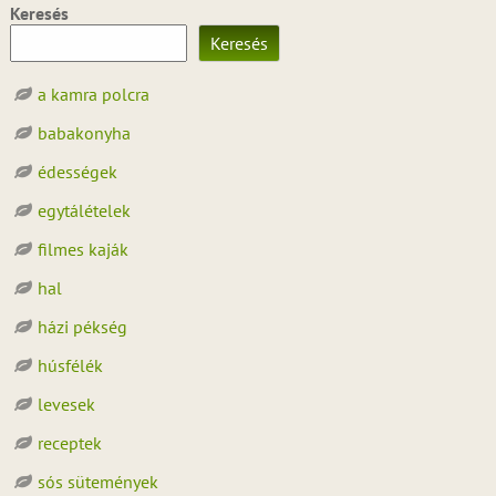
Keresés
Keresés
a kamra polcra
babakonyha
édességek
egytálételek
filmes kaják
hal
házi pékség
húsfélék
levesek
receptek
sós sütemények