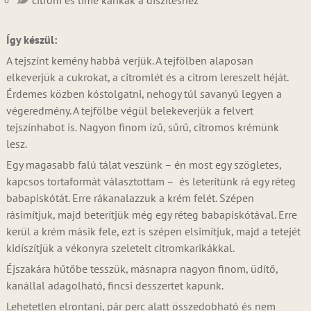
citrom és lime karikák a díszítéshez
Így készül:
A tejszínt kemény habbá verjük. A tejfölben alaposan
elkeverjük a cukrokat, a citromlét és a citrom lereszelt héját.
Érdemes közben kóstolgatni, nehogy túl savanyú legyen a
végeredmény. A tejfölbe végül belekeverjük a felvert
tejszínhabot is. Nagyon finom ízű, sűrű, citromos krémünk
lesz.
Egy magasabb falú tálat veszünk – én most egy szögletes,
kapcsos tortaformát választottam – és leterítünk rá egy réteg
babapiskótát. Erre rákanalazzuk a krém felét. Szépen
rásimítjuk, majd beterítjük még egy réteg babapiskótával. Erre
kerül a krém másik fele, ezt is szépen elsimítjuk, majd a tetejét
kidíszítjük a vékonyra szeletelt citromkarikákkal.
Éjszakára hűtőbe tesszük, másnapra nagyon finom, üdítő,
kanállal adagolható, fincsi desszertet kapunk.
Lehetetlen elrontani, pár perc alatt összedobható és nem