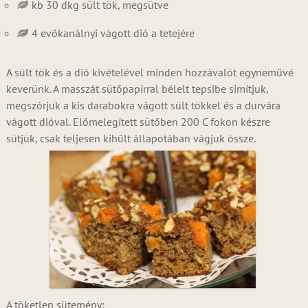
kb 30 dkg sült tök, megsütve
4 evőkanálnyi vágott dió a tetejére
A sült tök és a dió kivételével minden hozzávalót egyneművé
keverünk. A masszát sütőpapírral bélelt tepsibe simítjuk,
megszórjuk a kis darabokra vágott sült tökkel és a durvára
vágott dióval. Előmelegített sütőben 200 C fokon készre
sütjük, csak teljesen kihűlt állapotában vágjuk össze.
A töketlen sütemény: