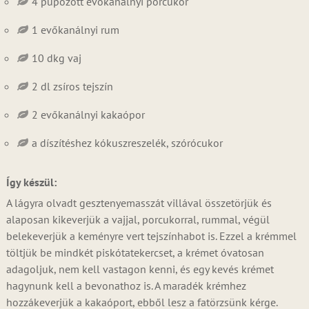
4 púpozott evőkanálnyi porcukor
1 evőkanálnyi rum
10 dkg vaj
2 dl zsíros tejszín
2 evőkanálnyi kakaópor
a díszítéshez kókuszreszelék, szórócukor
Így készül:
A lágyra olvadt gesztenyemasszát villával összetörjük és
alaposan kikeverjük a vajjal, porcukorral, rummal, végül
belekeverjük a keményre vert tejszínhabot is. Ezzel a krémmel
töltjük be mindkét piskótatekercset, a krémet óvatosan
adagoljuk, nem kell vastagon kenni, és egy kevés krémet
hagynunk kell a bevonathoz is. A maradék krémhez
hozzákeverjük a kakaóport, ebből lesz a fatörzsünk kérge.