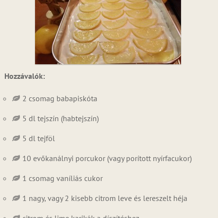
Hozzávalók:
2 csomag babapiskóta
5 dl tejszín (habtejszín)
5 dl tejföl
10 evőkanálnyi porcukor (vagy porított nyírfacukor)
1 csomag vaníliás cukor
1 nagy, vagy 2 kisebb citrom leve és lereszelt héja