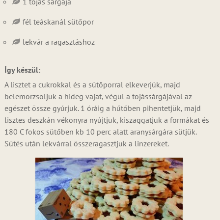
1 tojás sárgája
fél teáskanál sütőpor
lekvár a ragasztáshoz
Így készül:
A lisztet a cukrokkal és a sütőporral elkeverjük, majd
belemorzsoljuk a hideg vajat, végül a tojássárgájával az
egészet össze gyúrjuk. 1 óráig a hűtőben pihentetjük, majd
lisztes deszkán vékonyra nyújtjuk, kiszaggatjuk a formákat és
180 C fokos sütőben kb 10 perc alatt aranysárgára sütjük.
Sütés után lekvárral összeragasztjuk a linzereket.