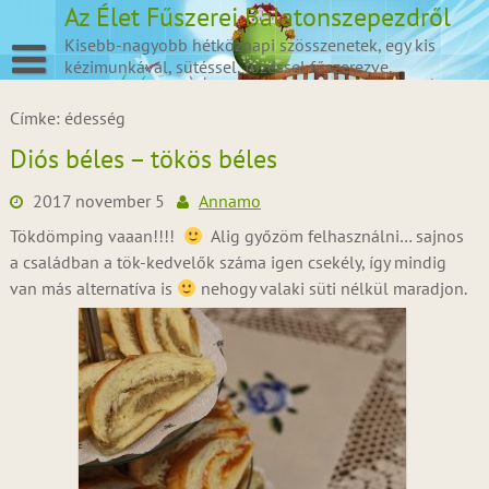
Skip
Az Élet Fűszerei Balatonszepezdről
to
Kisebb-nagyobb hétköznapi szösszenetek, egy kis
content
kézimunkával, sütéssel, főzéssel fűszerezve.
Címke:
édesség
Diós béles – tökös béles
2017 november 5
Annamo
Tökdömping vaaan!!!!
Alig győzöm felhasználni… sajnos
a családban a tök-kedvelők száma igen csekély, így mindig
van más alternatíva is
nehogy valaki süti nélkül maradjon.