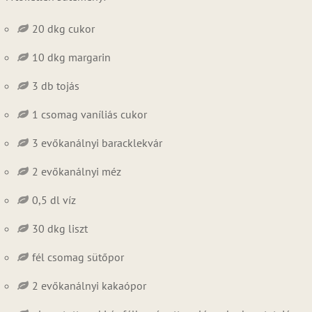
20 dkg cukor
10 dkg margarin
3 db tojás
1 csomag vaníliás cukor
3 evőkanálnyi baracklekvár
2 evőkanálnyi méz
0,5 dl víz
30 dkg liszt
fél csomag sütőpor
2 evőkanálnyi kakaópor