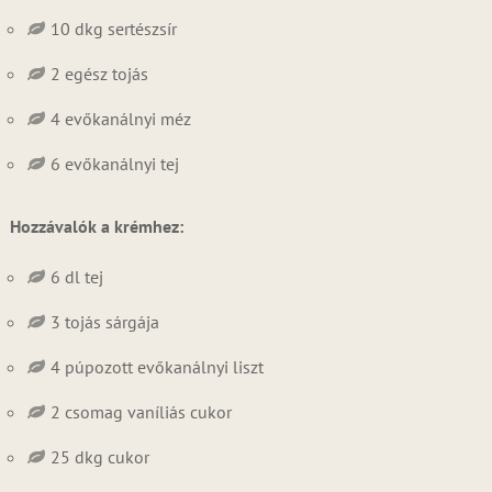
10 dkg sertészsír
2 egész tojás
4 evőkanálnyi méz
6 evőkanálnyi tej
Hozzávalók a krémhez:
6 dl tej
3 tojás sárgája
4 púpozott evőkanálnyi liszt
2 csomag vaníliás cukor
25 dkg cukor