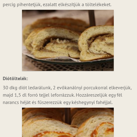
percig pihentetjük, ezalatt elkészítjük a töltelékeket.
Diótöltelék:
30 dkg diót ledarálunk, 2 evőkanálnyi porcukorral elkeverjük,
majd 1,5 dl forró tejjel leforrázzuk. Hozzáreszeljük egy fél
narancs héját és fűszerezzük egy késhegynyi fahéjjal.