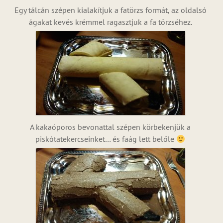
Egy tálcán szépen kialakítjuk a fatörzs formát, az oldalsó
ágakat kevés krémmel ragasztjuk a fa törzséhez.
A kakaóporos bevonattal szépen körbekenjük a
piskótatekercseinket… és faág lett belőle