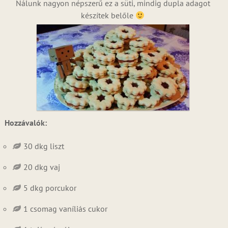
Nálunk nagyon népszerű ez a süti, mindig dupla adagot
készítek belőle
Hozzávalók:
30 dkg liszt
20 dkg vaj
5 dkg porcukor
1 csomag vaníliás cukor