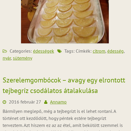
Categories:
édességek
Tags: Címkék:
citrom
,
édesség
,
nyár
,
sütemény
Szerelemgombócok – avagy egy elrontott
tejbegríz csodálatos átalakulása
2016 február 27
Annamo
Bármilyen meglepő, még a tejbegrízt is el lehet rontani. A
történet ott kezdődött, hogy péntek estére tejbegrízt
terveztem. Azt hiszem ez az az étel, amit bekötött szemmel is