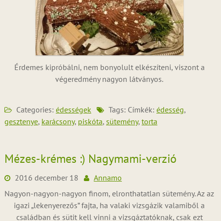
Érdemes kipróbálni, nem bonyolult elkészíteni, viszont a
végeredmény nagyon látványos.
Categories:
édességek
Tags: Címkék:
édesség
,
gesztenye
,
karácsony
,
piskóta
,
sütemény
,
torta
Mézes-krémes :) Nagymami-verzió
2016 december 18
Annamo
Nagyon-nagyon-nagyon finom, elronthatatlan sütemény. Az az
igazi „lekenyerezős” fajta, ha valaki vizsgázik valamiből a
családban és sütit kell vinni a vizsgáztatóknak, csak ezt