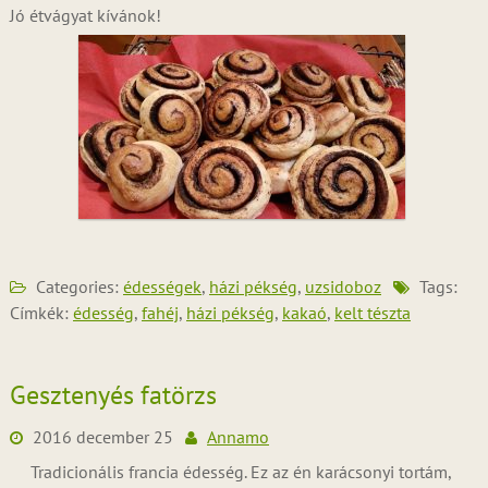
Jó étvágyat kívánok!
Categories:
édességek
,
házi pékség
,
uzsidoboz
Tags:
Címkék:
édesség
,
fahéj
,
házi pékség
,
kakaó
,
kelt tészta
Gesztenyés fatörzs
2016 december 25
Annamo
Tradicionális francia édesség. Ez az én karácsonyi tortám,