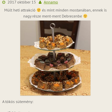
2017 október 15
Annamo
Múlt heti attrakció
és mint minden mostanában, ennek is
nagy része ment-ment Debrecenbe
A tökös sütemény: