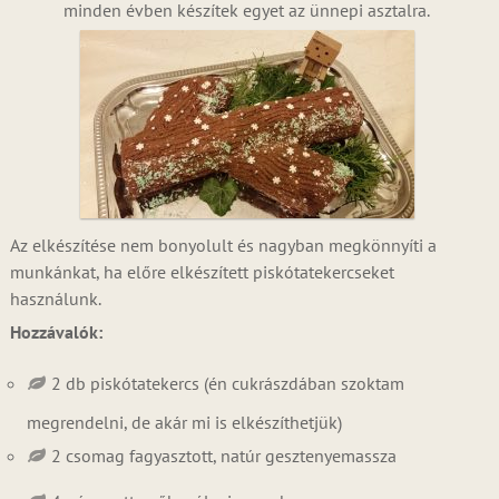
minden évben készítek egyet az ünnepi asztalra.
Az elkészítése nem bonyolult és nagyban megkönnyíti a
munkánkat, ha előre elkészített piskótatekercseket
használunk.
Hozzávalók:
2 db piskótatekercs (én cukrászdában szoktam
megrendelni, de akár mi is elkészíthetjük)
2 csomag fagyasztott, natúr gesztenyemassza