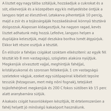
A lisztet egy nagy tálba szitáljuk, hozzáadjuk a cukrokat és a
sót, elkeverjük és a közepében egy kis mélyedésbe öntjük a
langyos tejet az élesztővel. Letakarva pihentetjük 10 percig,
majd a zsír és a tojássárgáják hozzáadásával könnyű tésztává
dolgozzuk. Alaposan kidagasztjuk, ha nagyon ragad, kevés
lisztet adhatunk még hozzá. Lefedve, langyos helyen a
duplájára kelesztjük, majd deszkára borítva ismét átgyúrjuk.
Ekkor két részre osztjuk a tésztát.
Én először a fahéjas csigákat szoktam elkészíteni: az egyik fél
tésztát kb 8 mm vastagságú, szögletes alakúra nyújtjuk.
Megkenjük olvasztott vajjal, meghintjük fahéjjal,
kristálycukorral és szorosan feltekerjük. 1 cm vastagságú
szeletekre vágjuk, ezeket egy sütőpapírral kibélelt tepsire
tesszük (hézagosan, mert még nőni fognak), tetejüket
tojásfehérjével megkenjük és 200 C fokos sütőben kb 15 perc
alatt aranybarnára sütjük.
A kakaós csigát hasonlóképen készítjük, itt értelemszerűen a
fahéj helyett jó minőségű kakaóport használunk.