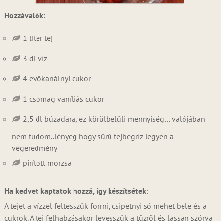
Hozzávalók:
1 liter tej
3 dl víz
4 evőkanálnyi cukor
1 csomag vaníliás cukor
2,5 dl búzadara, ez körülbelüli mennyiség… valójában
nem tudom..lényeg hogy sűrű tejbegríz legyen a
végeredmény
pirított morzsa
Ha kedvet kaptatok hozzá, így készítsétek:
A tejet a vízzel feltesszük forrni, csipetnyi só mehet bele és a
cukrok. A tej felhabzásakor levesszük a tűzről és lassan szórva