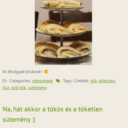
Jó étvágyat kívánok!
Categories:
édességek
Tags: Címkék:
dió
,
édesség
,
ősz
,
sült tök
,
sütemény
Na, hát akkor a tökös és a töketlen
sütemény :)