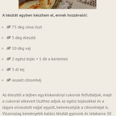
A tésztát egyben készítem el, ennek hozzávalói:
75 dkg sima liszt
5 dkg élesztő
10 dkg vaj
2 egész tojás + 1 db a kenéshez
3 dl tej
reszelt citromhéj
Az élesztőt a tejben egy kiskanálnyi cukorral felfuttatjuk, majd
a cukorral elkevert liszthez adjuk az egész tojásokkal és a
lágyra olvasztott vajjal együtt, belereszeljük a citromhéjat is.
Viszonylag keményebb kalács tésztát gyúrunk és letakarva 30