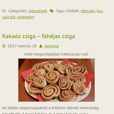
Categories:
édességek
Tags: Címkék:
édesség
,
ősz
,
sült tök
,
sütemény
Kakaós csiga – fahéjas csiga
2017 március 18
Annamo
A két megunhatatlan hétköznapi süti.
Az alábbi alapanyagokból a fotókon látható mennyiség
készíthető: 1 tepsi fahéjas és 1 tepsi kakaós csiga.