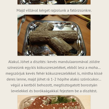
Majd villával kérget rajzolunk a fatörzsünkre.
Alakul. Jöhet a díszítés: kevés mandulaaromával zöldre
szinezünk egy kis kókuszreszeléket, ebből lesz a moha…
megszórjuk kevés fehér kókuszreszelékkel is, mintha kissé
deres lenne, majd jöhet rá 1-2 hópihe alakú szórócukor…
végül a kertből behozott, megtisztogatott borostyán
levelekkel és borókaágakkal fejeztem be a díszítést.