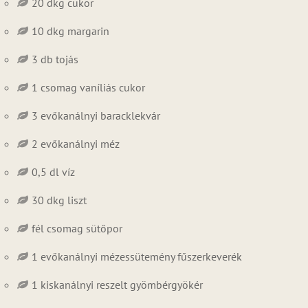
20 dkg cukor
10 dkg margarin
3 db tojás
1 csomag vaníliás cukor
3 evőkanálnyi baracklekvár
2 evőkanálnyi méz
0,5 dl víz
30 dkg liszt
fél csomag sütőpor
1 evőkanálnyi mézessütemény fűszerkeverék
1 kiskanálnyi reszelt gyömbérgyökér