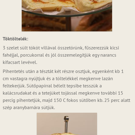
Töktöltelék:
3 szelet sült tököt villával összetörünk, fűszerezzük kicsi
fahéjjal, porcukorral és jól összemelegítjük egy narancs
kifacsart levével.
Pihentetés után a tésztát két részre osztjuk, egyenként kb 1
cm vastagra nyújtjuk és a töltelékkel megkenve lazán
feltekerjük. Sütőpapírral bélelt tepsibe tesszük a
kalácsrudakat és a tetejüket tojással megkenve további 15
percig pihentetjük, majd 150 C fokos sütőben kb. 25 perc alatt
szép aranybarnára sütjük.