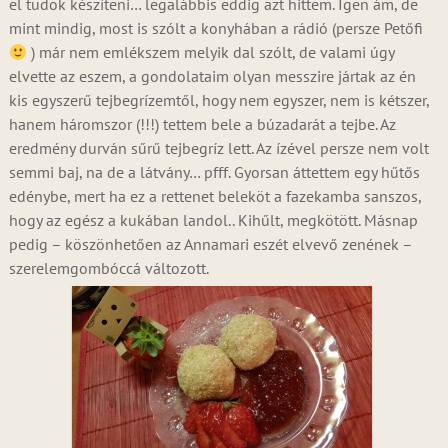
el tudok készíteni… legalábbis eddig azt hittem. Igen ám, de
mint mindig, most is szólt a konyhában a rádió (persze Petőfi
) már nem emlékszem melyik dal szólt, de valami úgy
elvette az eszem, a gondolataim olyan messzire jártak az én
kis egyszerű tejbegrízemtől, hogy nem egyszer, nem is kétszer,
hanem háromszor (!!!) tettem bele a búzadarát a tejbe. Az
eredmény durván sűrű tejbegríz lett. Az ízével persze nem volt
semmi baj, na de a látvány… pfff. Gyorsan áttettem egy hűtős
edénybe, mert ha ez a rettenet beleköt a fazekamba sanszos,
hogy az egész a kukában landol.. Kihűlt, megkötött. Másnap
pedig – köszönhetően az Annamari eszét elvevő zenének –
szerelemgombóccá változott.