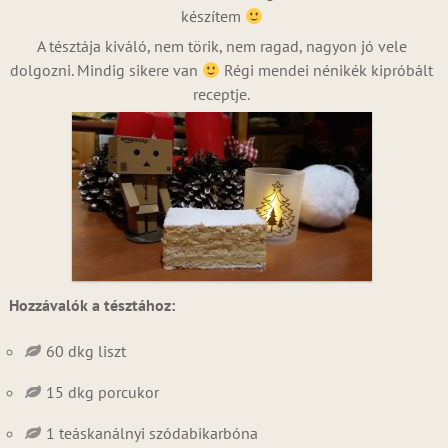
készítem
A tésztája kiváló, nem törik, nem ragad, nagyon jó vele
dolgozni. Mindig sikere van
Régi mendei nénikék kipróbált
receptje.
Hozzávalók a tésztához:
60 dkg liszt
15 dkg porcukor
1 teáskanálnyi szódabikarbóna