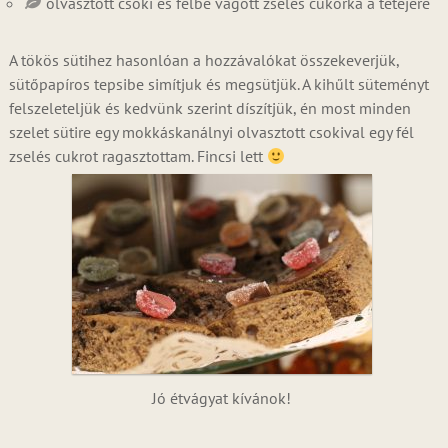
olvasztott csoki és félbe vágott zselés cukorka a tetejére
A tökös sütihez hasonlóan a hozzávalókat összekeverjük,
sütőpapíros tepsibe simítjuk és megsütjük. A kihűlt süteményt
felszeleteljük és kedvünk szerint díszítjük, én most minden
szelet sütire egy mokkáskanálnyi olvasztott csokival egy fél
zselés cukrot ragasztottam. Fincsi lett
Jó étvágyat kívánok!