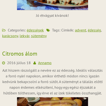
Jó étvágyat kívánok!
Categories:
édességek
Tags: Címkék:
advent
,
édesség
,
karácsony
,
lekvár
,
sütemény
Citromos álom
2016 július 18
Annamo
Azt hiszem rászolgált a nevére ez az édesség. Ideális választás
a forró nyári napokon, amikor érthető módon nincs igazán
kedvünk bekapcsolni a forró sütőt. A süteményt a tálalás előtti
napon érdemes elkészíteni, hogy egy egész éjszakát a
hűtőben tölthessen, így érve el az ízek tökéletes összhangját.