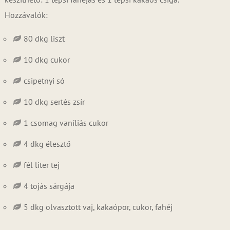
Hozzávalók:
80 dkg liszt
10 dkg cukor
csipetnyi só
10 dkg sertés zsír
1 csomag vaníliás cukor
4 dkg élesztő
fél liter tej
4 tojás sárgája
5 dkg olvasztott vaj, kakaópor, cukor, fahéj