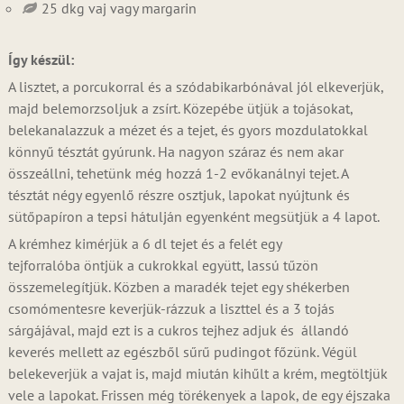
25 dkg vaj vagy margarin
Így készül:
A lisztet, a porcukorral és a szódabikarbónával jól elkeverjük,
majd belemorzsoljuk a zsírt. Közepébe ütjük a tojásokat,
belekanalazzuk a mézet és a tejet, és gyors mozdulatokkal
könnyű tésztát gyúrunk. Ha nagyon száraz és nem akar
összeállni, tehetünk még hozzá 1-2 evőkanálnyi tejet. A
tésztát négy egyenlő részre osztjuk, lapokat nyújtunk és
sütőpapíron a tepsi hátulján egyenként megsütjük a 4 lapot.
A krémhez kimérjük a 6 dl tejet és a felét egy
tejforralóba öntjük a cukrokkal együtt, lassú tűzön
összemelegítjük. Közben a maradék tejet egy shékerben
csomómentesre keverjük-rázzuk a liszttel és a 3 tojás
sárgájával, majd ezt is a cukros tejhez adjuk és állandó
keverés mellett az egészből sűrű pudingot főzünk. Végül
belekeverjük a vajat is, majd miután kihűlt a krém, megtöltjük
vele a lapokat. Frissen még törékenyek a lapok, de egy éjszaka