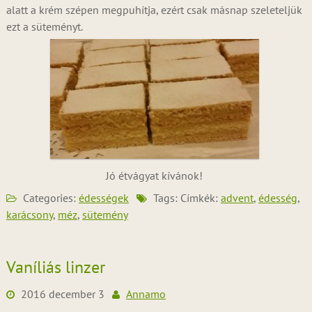
alatt a krém szépen megpuhítja, ezért csak másnap szeleteljük
ezt a süteményt.
Jó étvágyat kívánok!
Categories:
édességek
Tags: Címkék:
advent
,
édesség
,
karácsony
,
méz
,
sütemény
Vaníliás linzer
2016 december 3
Annamo