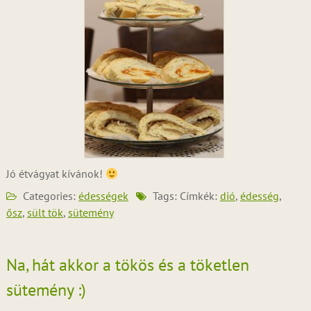
Jó étvágyat kívánok!
Categories:
édességek
Tags: Címkék:
dió
,
édesség
,
ősz
,
sült tök
,
sütemény
Na, hát akkor a tökös és a töketlen
sütemény :)