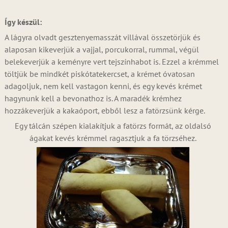
Így készül:
A lágyra olvadt gesztenyemasszát villával összetörjük és
alaposan kikeverjük a vajjal, porcukorral, rummal, végül
belekeverjük a keményre vert tejszínhabot is. Ezzel a krémmel
töltjük be mindkét piskótatekercset, a krémet óvatosan
adagoljuk, nem kell vastagon kenni, és egy kevés krémet
hagynunk kell a bevonathoz is. A maradék krémhez
hozzákeverjük a kakaóport, ebből lesz a fatörzsünk kérge.
Egy tálcán szépen kialakítjuk a fatörzs formát, az oldalsó
ágakat kevés krémmel ragasztjuk a fa törzséhez.