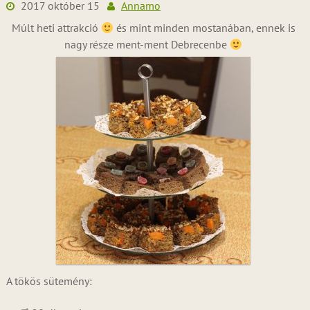
2017 október 15
Annamo
Múlt heti attrakció
és mint minden mostanában, ennek is
nagy része ment-ment Debrecenbe
A tökös sütemény: