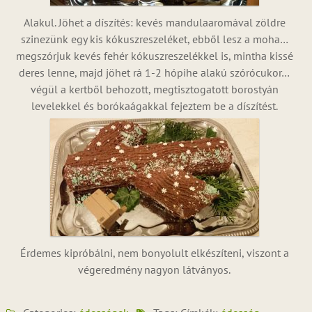
Alakul. Jöhet a díszítés: kevés mandulaaromával zöldre
szinezünk egy kis kókuszreszeléket, ebből lesz a moha…
megszórjuk kevés fehér kókuszreszelékkel is, mintha kissé
deres lenne, majd jöhet rá 1-2 hópihe alakú szórócukor…
végül a kertből behozott, megtisztogatott borostyán
levelekkel és borókaágakkal fejeztem be a díszítést.
Érdemes kipróbálni, nem bonyolult elkészíteni, viszont a
végeredmény nagyon látványos.