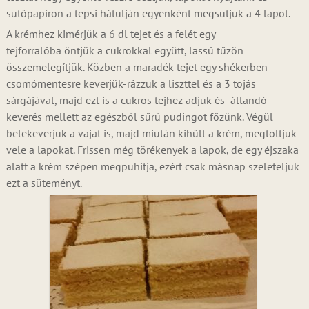
sütőpapíron a tepsi hátulján egyenként megsütjük a 4 lapot.
A krémhez kimérjük a 6 dl tejet és a felét egy
tejforralóba öntjük a cukrokkal együtt, lassú tűzön
összemelegítjük. Közben a maradék tejet egy shékerben
csomómentesre keverjük-rázzuk a liszttel és a 3 tojás
sárgájával, majd ezt is a cukros tejhez adjuk és állandó
keverés mellett az egészből sűrű pudingot főzünk. Végül
belekeverjük a vajat is, majd miután kihűlt a krém, megtöltjük
vele a lapokat. Frissen még törékenyek a lapok, de egy éjszaka
alatt a krém szépen megpuhítja, ezért csak másnap szeleteljük
ezt a süteményt.