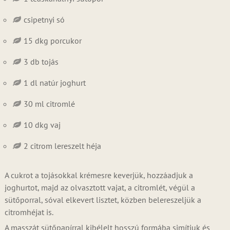
csipetnyi só
15 dkg porcukor
3 db tojás
1 dl natúr joghurt
30 ml citromlé
10 dkg vaj
2 citrom lereszelt héja
A cukrot a tojásokkal krémesre keverjük, hozzáadjuk a
joghurtot, majd az olvasztott vajat, a citromlét, végül a
sütőporral, sóval elkevert lisztet, közben belereszeljük a
citromhéjat is.
A masszát sütőpapírral kibélelt hosszú formába simítjuk és