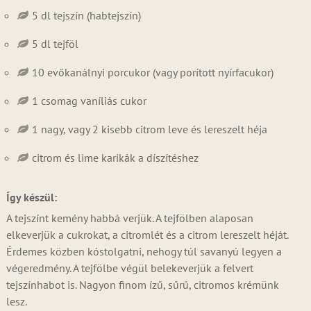
5 dl tejszín (habtejszín)
5 dl tejföl
10 evőkanálnyi porcukor (vagy porított nyírfacukor)
1 csomag vaníliás cukor
1 nagy, vagy 2 kisebb citrom leve és lereszelt héja
citrom és lime karikák a díszítéshez
Így készül:
A tejszínt kemény habbá verjük. A tejfölben alaposan
elkeverjük a cukrokat, a citromlét és a citrom lereszelt héját.
Érdemes közben kóstolgatni, nehogy túl savanyú legyen a
végeredmény. A tejfölbe végül belekeverjük a felvert
tejszínhabot is. Nagyon finom ízű, sűrű, citromos krémünk
lesz.