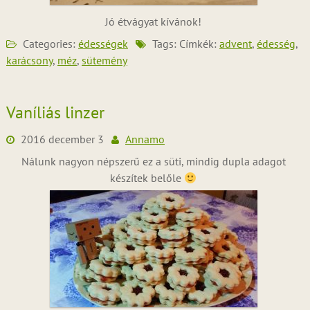
Jó étvágyat kívánok!
Categories:
édességek
Tags: Címkék:
advent
,
édesség
,
karácsony
,
méz
,
sütemény
Vaníliás linzer
2016 december 3
Annamo
Nálunk nagyon népszerű ez a süti, mindig dupla adagot
készítek belőle