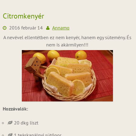
Citromkenyér
2016 február 14
Annamo
A nevével ellentétben ez nem kenyér, hanem egy sütemény. És
nem is akármilyen!!!
Hozzávalók:
20 dkg liszt
1 teáskanálnyi sütőpor