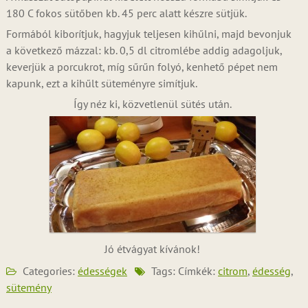
180 C fokos sütőben kb. 45 perc alatt készre sütjük.
Formából kiborítjuk, hagyjuk teljesen kihűlni, majd bevonjuk
a következő mázzal: kb. 0,5 dl citromlébe addig adagoljuk,
keverjük a porcukrot, míg sűrűn folyó, kenhető pépet nem
kapunk, ezt a kihűlt süteményre simítjuk.
Így néz ki, közvetlenül sütés után.
Jó étvágyat kívánok!
Categories:
édességek
Tags: Címkék:
citrom
,
édesség
,
sütemény