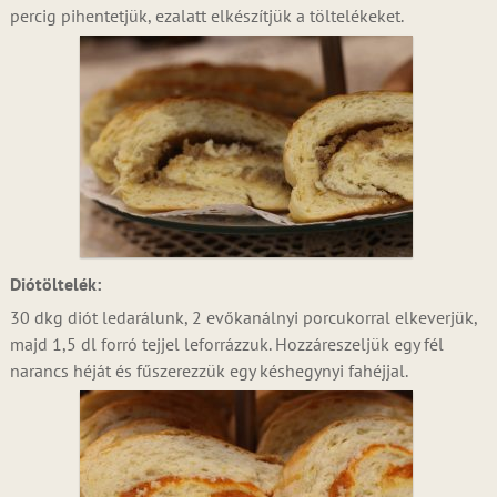
percig pihentetjük, ezalatt elkészítjük a töltelékeket.
Diótöltelék:
30 dkg diót ledarálunk, 2 evőkanálnyi porcukorral elkeverjük,
majd 1,5 dl forró tejjel leforrázzuk. Hozzáreszeljük egy fél
narancs héját és fűszerezzük egy késhegynyi fahéjjal.