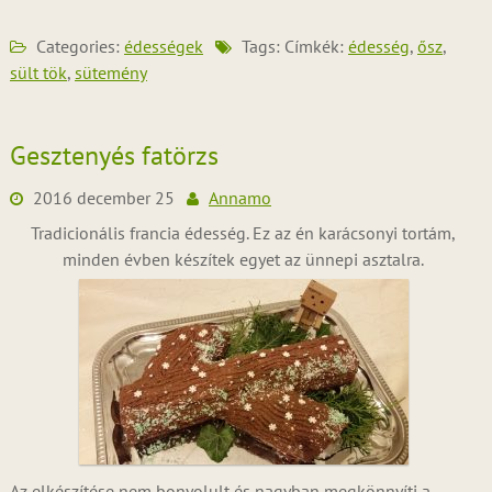
Categories:
édességek
Tags: Címkék:
édesség
,
ősz
,
sült tök
,
sütemény
Gesztenyés fatörzs
2016 december 25
Annamo
Tradicionális francia édesség. Ez az én karácsonyi tortám,
minden évben készítek egyet az ünnepi asztalra.
Az elkészítése nem bonyolult és nagyban megkönnyíti a