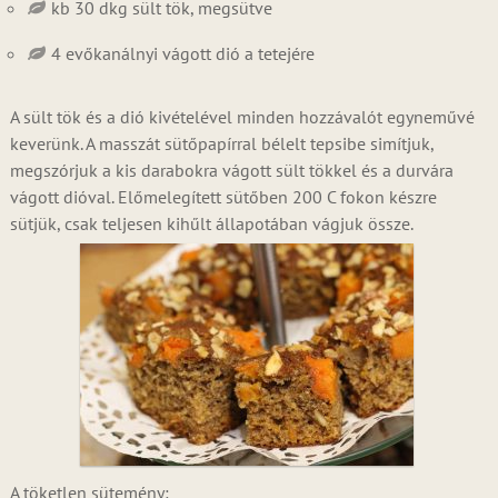
kb 30 dkg sült tök, megsütve
4 evőkanálnyi vágott dió a tetejére
A sült tök és a dió kivételével minden hozzávalót egyneművé
keverünk. A masszát sütőpapírral bélelt tepsibe simítjuk,
megszórjuk a kis darabokra vágott sült tökkel és a durvára
vágott dióval. Előmelegített sütőben 200 C fokon készre
sütjük, csak teljesen kihűlt állapotában vágjuk össze.
A töketlen sütemény: