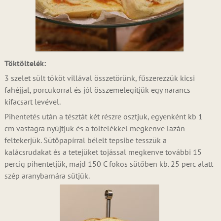
Töktöltelék:
3 szelet sült tököt villával összetörünk, fűszerezzük kicsi
fahéjjal, porcukorral és jól összemelegítjük egy narancs
kifacsart levével.
Pihentetés után a tésztát két részre osztjuk, egyenként kb 1
cm vastagra nyújtjuk és a töltelékkel megkenve lazán
feltekerjük. Sütőpapírral bélelt tepsibe tesszük a
kalácsrudakat és a tetejüket tojással megkenve további 15
percig pihentetjük, majd 150 C fokos sütőben kb. 25 perc alatt
szép aranybarnára sütjük.