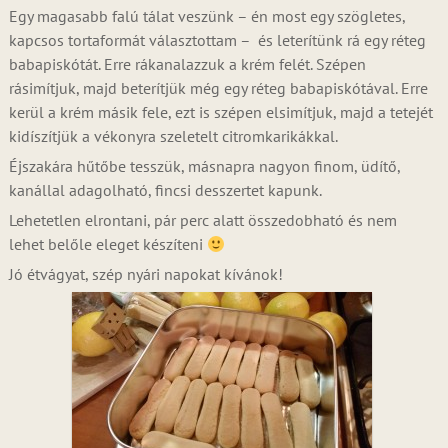
Egy magasabb falú tálat veszünk – én most egy szögletes,
kapcsos tortaformát választottam – és leterítünk rá egy réteg
babapiskótát. Erre rákanalazzuk a krém felét. Szépen
rásimítjuk, majd beterítjük még egy réteg babapiskótával. Erre
kerül a krém másik fele, ezt is szépen elsimítjuk, majd a tetejét
kidíszítjük a vékonyra szeletelt citromkarikákkal.
Éjszakára hűtőbe tesszük, másnapra nagyon finom, üdítő,
kanállal adagolható, fincsi desszertet kapunk.
Lehetetlen elrontani, pár perc alatt összedobható és nem
lehet belőle eleget készíteni
Jó étvágyat, szép nyári napokat kívánok!