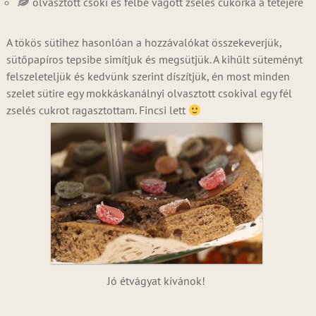
olvasztott csoki és félbe vágott zselés cukorka a tetejére
A tökös sütihez hasonlóan a hozzávalókat összekeverjük,
sütőpapíros tepsibe simítjuk és megsütjük. A kihűlt süteményt
felszeleteljük és kedvünk szerint díszítjük, én most minden
szelet sütire egy mokkáskanálnyi olvasztott csokival egy fél
zselés cukrot ragasztottam. Fincsi lett
Jó étvágyat kívánok!