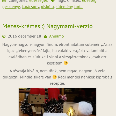
Categories:
édességek
Tags: Címkék:
édesség
,
gesztenye
,
karácsony
,
piskóta
,
sütemény
,
torta
Mézes-krémes :) Nagymami-verzió
2016 december 18
Annamo
Nagyon-nagyon-nagyon finom, elronthatatlan sütemény. Az az
igazi „lekenyerezős” fajta, ha valaki vizsgázik valamiből a
családban és sütit kell vinni a vizsgáztatóknak, csak ezt
készítem
A tésztája kiváló, nem törik, nem ragad, nagyon jó vele
dolgozni. Mindig sikere van
Régi mendei nénikék kipróbált
receptje.