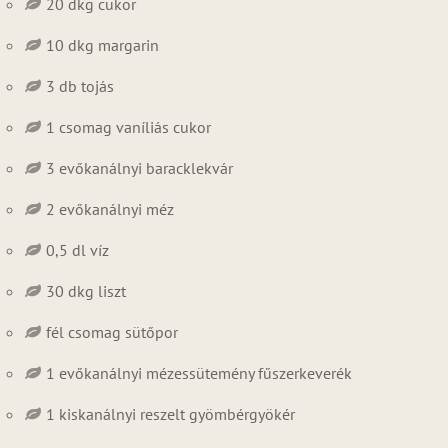
20 dkg cukor
10 dkg margarin
3 db tojás
1 csomag vaníliás cukor
3 evőkanálnyi baracklekvár
2 evőkanálnyi méz
0,5 dl víz
30 dkg liszt
fél csomag sütőpor
1 evőkanálnyi mézessütemény fűszerkeverék
1 kiskanálnyi reszelt gyömbérgyökér