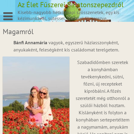
Skip
Az Élet Fűszerei Balatonszepezdről
to
Kisebb-nagyobb hétköznapi szösszenetek, egy kis
content
kézimunkával, sütéssel, főzéssel fűszerezve.
Magamról
Bánfi Annamária
vagyok, egyszerű háziasszonyként,
anyukaként, feleségként kis családomat terelgetem.
Szabadidőmben szeretek
a konyhámban
tevékenykedni, sütni,
főzni, új recepteket
kipróbálni. A főzés
szeretetét még otthonról a
szülői házból hoztam.
Kislányként is folyton a
konyhában sertepertéltem
a nagymamám, anyukám