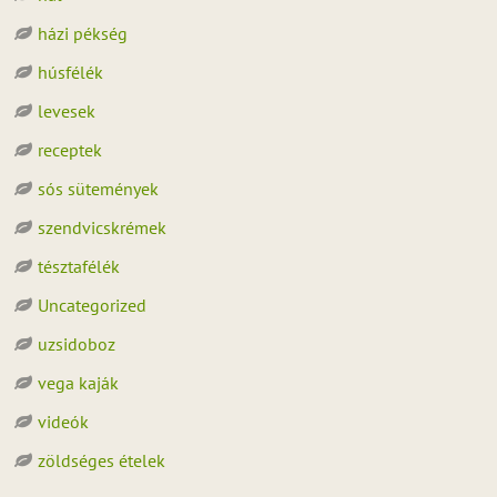
házi pékség
húsfélék
levesek
receptek
sós sütemények
szendvicskrémek
tésztafélék
Uncategorized
uzsidoboz
vega kaják
videók
zöldséges ételek