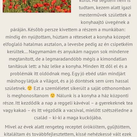
körül. Ha segíteni nem is
tudtam, kezem alatt igazi
mesterművek születtek a
konyhaajtó üvegének a
páráján. Később persze kivettem a részem a munkában:
mindig én nyújtottam, húztam a réteseket a konyha közepét
elfoglaló hatalmas asztalon, a levesbe pedig az én csipetkéim
kerültek… Nagymamám és anyukám nagyon sok mindenre
megtanított, de a legmaradandóbb mégis a kimondatlan
tanításuk lett: a ház lelke a konyha. Minden itt dől el és a
problémák itt oldódnak meg. Egy jó ebéd után mindjárt
máshogy látjuk a világot, és a jó döntések sem üres hassal
születnek.
Ezt a szemléletet sikerült a saját otthonomban
is meghonosítanom
Nálunk is a konyha a ház központi
része. Itt kezdődik a nap a reggeli kávéval – a gyerekeknek tea
vagy kakaó – és itt végződik a vacsival, mielőtt szétszéledne a
család – ki-ki a maga kuckójába.
Mivel az évek alatt rengeteg receptet örököltem, gyűjtöttem,
kitaláltam és továbbfejlesztettem, kissé nehézkessé vált ezek