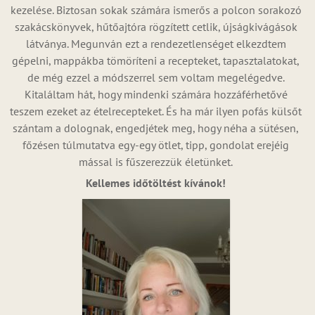
kezelése. Biztosan sokak számára ismerős a polcon sorakozó
szakácskönyvek, hűtőajtóra rögzített cetlik, újságkivágások
látványa. Megunván ezt a rendezetlenséget elkezdtem
gépelni, mappákba tömöríteni a recepteket, tapasztalatokat,
de még ezzel a módszerrel sem voltam megelégedve.
Kitaláltam hát, hogy mindenki számára hozzáférhetővé
teszem ezeket az ételrecepteket. És ha már ilyen pofás külsőt
szántam a dolognak, engedjétek meg, hogy néha a sütésen,
főzésen túlmutatva egy-egy ötlet, tipp, gondolat erejéig
mással is fűszerezzük életünket.
Kellemes időtöltést kívánok!