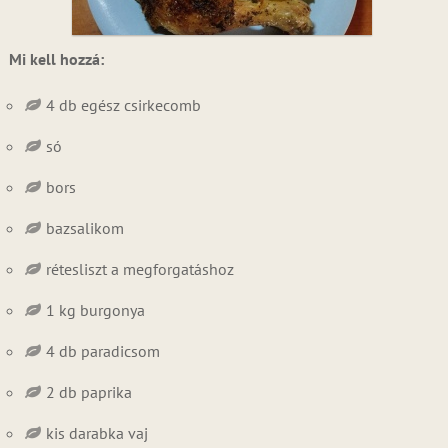
Mi kell hozzá:
4 db egész csirkecomb
só
bors
bazsalikom
rétesliszt a megforgatáshoz
1 kg burgonya
4 db paradicsom
2 db paprika
kis darabka vaj