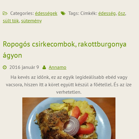
Categories:
édességek
Tags: Címkék:
édesség
,
ősz
,
sült tök
,
sütemény
Ropogós csirkecombok, rakottburgonya
ágyon
2016 január 9
Annamo
Ha kevés az időnk, ez az egyik legideálisabb ebéd vagy
vacsora, hiszen itt a köret együtt készül a főétellel. És az íze
verhetetlen.