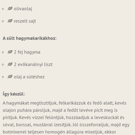
olívaolaj
reszelt sajt
A sült hagymakarikákhoz:
2 fej hagyma
2 evőkanálnyi liszt
olaj a sütéshez
Így készül:
A hagymákat megtisztítjuk, felkarikázzuk és fedő alatt, kevés
olajon puhára pároljuk, majd a fedőt levéve picit meg is
pirítjuk. Kevés vízzel felöntjük, hozzáadjuk a leveskockát és
sóval, borssal, mustárral ízesítjük. Jól összeforraljuk, majd egy
botmixerrel teljesen homogén állagúra mixeljük, ekkor