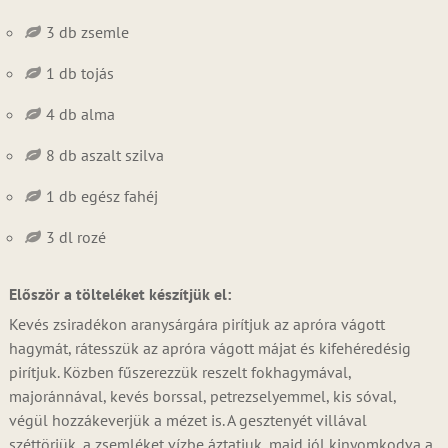
3 db zsemle
1 db tojás
4 db alma
8 db aszalt szilva
1 db egész fahéj
3 dl rozé
Először a tölteléket készítjük el:
Kevés zsiradékon aranysárgára pirítjuk az apróra vágott
hagymát, rátesszük az apróra vágott májat és kifehéredésig
pirítjuk. Közben fűszerezzük reszelt fokhagymával,
majoránnával, kevés borssal, petrezselyemmel, kis sóval,
végül hozzákeverjük a mézet is. A gesztenyét villával
széttörjük, a zsemléket vízbe áztatjuk, majd jól kinyomkodva a