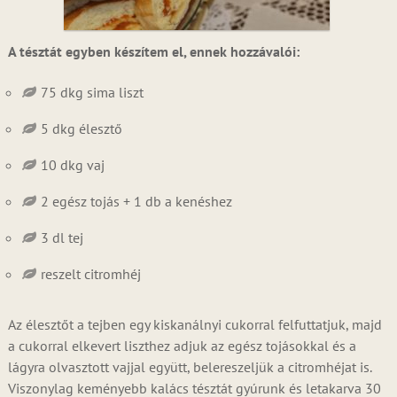
A tésztát egyben készítem el, ennek hozzávalói:
75 dkg sima liszt
5 dkg élesztő
10 dkg vaj
2 egész tojás + 1 db a kenéshez
3 dl tej
reszelt citromhéj
Az élesztőt a tejben egy kiskanálnyi cukorral felfuttatjuk, majd
a cukorral elkevert liszthez adjuk az egész tojásokkal és a
lágyra olvasztott vajjal együtt, belereszeljük a citromhéjat is.
Viszonylag keményebb kalács tésztát gyúrunk és letakarva 30