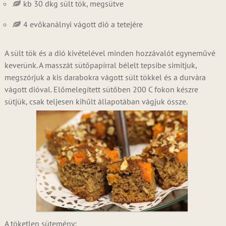
kb 30 dkg sült tök, megsütve
4 evőkanálnyi vágott dió a tetejére
A sült tök és a dió kivételével minden hozzávalót egyneművé
keverünk. A masszát sütőpapírral bélelt tepsibe simítjuk,
megszórjuk a kis darabokra vágott sült tökkel és a durvára
vágott dióval. Előmelegített sütőben 200 C fokon készre
sütjük, csak teljesen kihűlt állapotában vágjuk össze.
A töketlen sütemény: