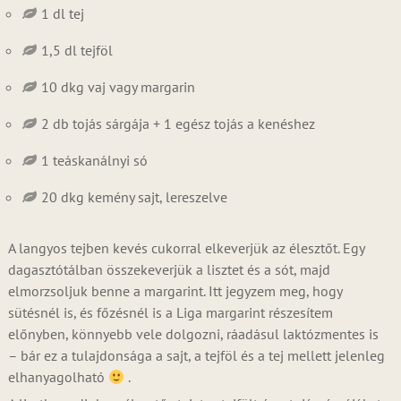
1 dl tej
1,5 dl tejföl
10 dkg vaj vagy margarin
2 db tojás sárgája + 1 egész tojás a kenéshez
1 teáskanálnyi só
20 dkg kemény sajt, lereszelve
A langyos tejben kevés cukorral elkeverjük az élesztőt. Egy
dagasztótálban összekeverjük a lisztet és a sót, majd
elmorzsoljuk benne a margarint. Itt jegyzem meg, hogy
sütésnél is, és főzésnél is a Liga margarint részesítem
előnyben, könnyebb vele dolgozni, ráadásul laktózmentes is
– bár ez a tulajdonsága a sajt, a tejföl és a tej mellett jelenleg
elhanyagolható
.