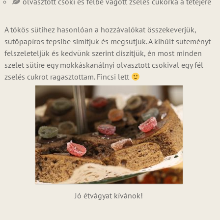
olvasztott csoki és félbe vágott zselés cukorka a tetejére
A tökös sütihez hasonlóan a hozzávalókat összekeverjük,
sütőpapíros tepsibe simítjuk és megsütjük. A kihűlt süteményt
felszeleteljük és kedvünk szerint díszítjük, én most minden
szelet sütire egy mokkáskanálnyi olvasztott csokival egy fél
zselés cukrot ragasztottam. Fincsi lett
Jó étvágyat kívánok!