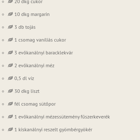
20 dkg cukor
10 dkg margarin
3 db tojás
1 csomag vaníliás cukor
3 evőkanálnyi baracklekvár
2 evőkanálnyi méz
0,5 dl víz
30 dkg liszt
fél csomag sütőpor
1 evőkanálnyi mézessütemény fűszerkeverék
1 kiskanálnyi reszelt gyömbérgyökér