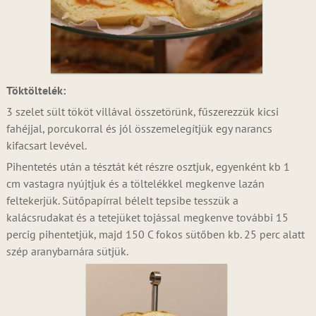
Töktöltelék:
3 szelet sült tököt villával összetörünk, fűszerezzük kicsi
fahéjjal, porcukorral és jól összemelegítjük egy narancs
kifacsart levével.
Pihentetés után a tésztát két részre osztjuk, egyenként kb 1
cm vastagra nyújtjuk és a töltelékkel megkenve lazán
feltekerjük. Sütőpapírral bélelt tepsibe tesszük a
kalácsrudakat és a tetejüket tojással megkenve további 15
percig pihentetjük, majd 150 C fokos sütőben kb. 25 perc alatt
szép aranybarnára sütjük.