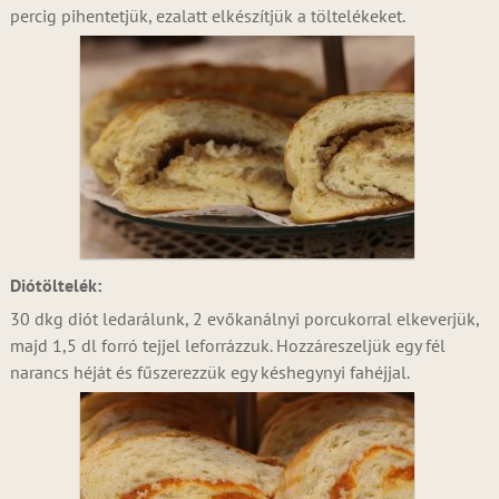
percig pihentetjük, ezalatt elkészítjük a töltelékeket.
Diótöltelék:
30 dkg diót ledarálunk, 2 evőkanálnyi porcukorral elkeverjük,
majd 1,5 dl forró tejjel leforrázzuk. Hozzáreszeljük egy fél
narancs héját és fűszerezzük egy késhegynyi fahéjjal.