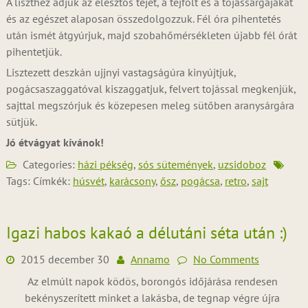
A liszthez adjuk az élesztős tejet, a tejfölt és a tojássárgájákat
és az egészet alaposan összedolgozzuk. Fél óra pihentetés
után ismét átgyúrjuk, majd szobahőmérsékleten újabb fél órát
pihentetjük.
Lisztezett deszkán ujjnyi vastagságúra kinyújtjuk,
pogácsaszaggatóval kiszaggatjuk, felvert tojással megkenjük,
sajttal megszórjuk és közepesen meleg sütőben aranysárgára
sütjük.
Jó étvágyat kívánok!
Categories:
házi pékség
,
sós sütemények
,
uzsidoboz
Tags: Címkék:
húsvét
,
karácsony
,
ősz
,
pogácsa
,
retro
,
sajt
Igazi habos kakaó a délutáni séta után :)
2015 december 30
Annamo
No Comments
Az elmúlt napok ködös, borongós időjárása rendesen
bekényszerített minket a lakásba, de tegnap végre újra