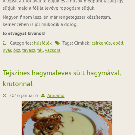
A tepsit alufóliával lefedjük és a húsok megpuhulásáig így
sütjük, majd a fóliát levéve ropogósra sütjük.
Nagyon finom lesz, én már rengetegszer készítettem,
kemencében is jól működik a dolog.
Jó étvágyat kívánok!
Categories:
húsfélék
Tags: Címkék:
csirkehús
,
ebéd
,
nyár
,
ősz
,
tavasz
,
tél
,
vacsora
Tejszínes hagymaleves sült hagymával,
krutonnal
2016 január 6
Annamo