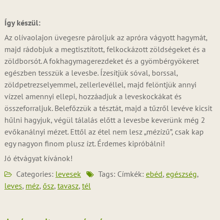
Így készül:
Az olívaolajon üvegesre pároljuk az apróra vágyott hagymát,
majd rádobjuk a megtisztított, felkockázott zöldségeket és a
zöldborsót. A fokhagymagerezdeket és a gyömbérgyökeret
egészben tesszük a levesbe. Ízesítjük sóval, borssal,
zöldpetrezselyemmel, zellerlevéllel, majd felöntjük annyi
vízzel amennyi ellepi, hozzáadjuk a leveskockákat és
összeforraljuk. Belefőzzük a tésztát, majd a tűzről levéve kicsit
hűlni hagyjuk, végül tálalás előtt a levesbe keverünk még 2
evőkanálnyi mézet. Ettől az étel nem lesz „mézízű”, csak kap
egy nagyon finom plusz ízt. Érdemes kipróbálni!
Jó étvágyat kívánok!
Categories:
levesek
Tags: Címkék:
ebéd
,
egészség
,
leves
,
méz
,
ősz
,
tavasz
,
tél