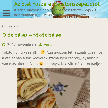
Skip
Az Élet Fűszerei Balatonszepezdről
to
Kisebb-nagyobb hétköznapi szösszenetek, egy kis
content
kézimunkával, sütéssel, főzéssel fűszerezve.
Címke:
ősz
Diós béles – tökös béles
2017 november 5
Annamo
Tökdömping vaaan!!!!
Alig győzöm felhasználni… sajnos
a családban a tök-kedvelők száma igen csekély, így mindig
van más alternatíva is
nehogy valaki süti nélkül maradjon.