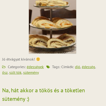
Jó étvágyat kívánok!
Categories:
édességek
Tags: Címkék:
dió
,
édesség
,
ősz
,
sült tök
,
sütemény
Na, hát akkor a tökös és a töketlen
sütemény :)