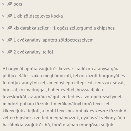
bors
1 db zöldségleves kocka
kis darabka zeller + 1 egész zellergumó a chipshez
1 evőkanálnyi aprított zöldpetrezselyem
2 evőkanálnyi tejföl
A hagymát apróra vágjuk és kevés zsiradékon aranysárgára
pirítjuk. Rátesszük a meghámozott, felkockázott burgonyát és
felöntjük annyi vízzel, amennyi épp ellepi. Fűszerezzük sóval,
borssal, rozmaringgal, babérlevéllel, hozzáadjuk a
leveskockát, az apróra vágott zellert és a zöldpetrezselymet,
mindezt puhára főzzük. 1 merőkanálnyi forró levessel
kikeverjük a tejfölt, a többi leveshez öntjük és készre főzzük. A
zellerchipshez a zellert meghámozzuk, gyufaszál vékonyságú
hasábokra vágjuk és bő, forró olajban ropogósra sütjük.