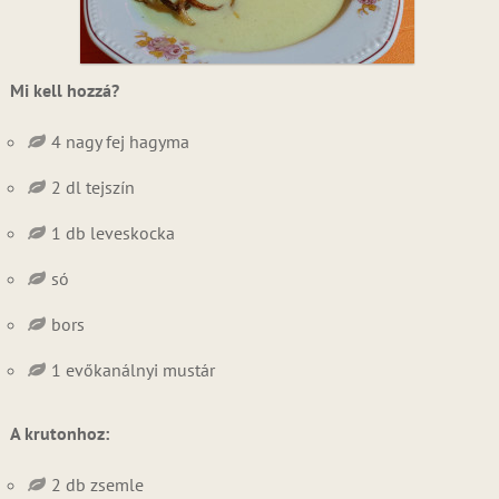
Mi kell hozzá?
4 nagy fej hagyma
2 dl tejszín
1 db leveskocka
só
bors
1 evőkanálnyi mustár
A krutonhoz:
2 db zsemle