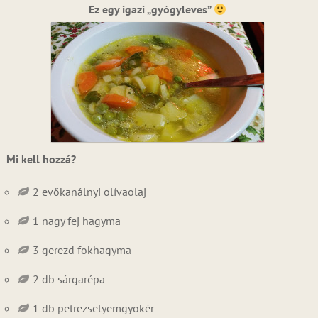
Ez egy igazi „gyógyleves”
Mi kell hozzá?
2 evőkanálnyi olívaolaj
1 nagy fej hagyma
3 gerezd fokhagyma
2 db sárgarépa
1 db petrezselyemgyökér