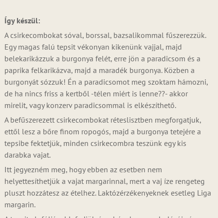
Így készül:
A csirkecombokat sóval, borssal, bazsalikommal fűszerezzük.
Egy magas falú tepsit vékonyan kikenünk vajjal, majd
belekarikázzuk a burgonya felét, erre jön a paradicsom és a
paprika felkarikázva, majd a maradék burgonya. Közben a
burgonyát sózzuk! Én a paradicsomot meg szoktam hámozni,
de ha nincs friss a kertből -télen miért is lenne??- akkor
mirelit, vagy konzerv paradicsommal is elkészíthető.
A befűszerezett csirkecombokat réteslisztben megforgatjuk,
ettől lesz a bőre finom ropogós, majd a burgonya tetejére a
tepsibe fektetjük, minden csirkecombra teszünk egy kis
darabka vajat.
Itt jegyezném meg, hogy ebben az esetben nem
helyettesíthetjük a vajat margarinnal, mert a vaj íze rengeteg
pluszt hozzátesz az ételhez. Laktózérzékenyeknek esetleg Liga
margarin.