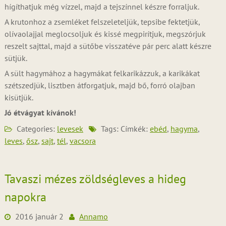
hígíthatjuk még vízzel, majd a tejszínnel készre forraljuk.
A krutonhoz a zsemléket felszeleteljük, tepsibe fektetjük,
olívaolajjal meglocsoljuk és kissé megpirítjuk, megszórjuk
reszelt sajttal, majd a sütőbe visszatéve pár perc alatt készre
sütjük.
A sült hagymához a hagymákat felkarikázzuk, a karikákat
szétszedjük, lisztben átforgatjuk, majd bő, forró olajban
kisütjük.
Jó étvágyat kívánok!
Categories:
levesek
Tags: Címkék:
ebéd
,
hagyma
,
leves
,
ősz
,
sajt
,
tél
,
vacsora
Tavaszi mézes zöldségleves a hideg
napokra
2016 január 2
Annamo