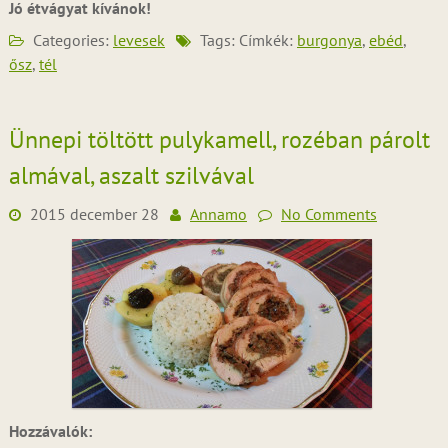
Jó étvágyat kívánok!
Categories:
levesek
Tags: Címkék:
burgonya
,
ebéd
,
ősz
,
tél
Ünnepi töltött pulykamell, rozéban párolt
almával, aszalt szilvával
2015 december 28
Annamo
No Comments
Hozzávalók: