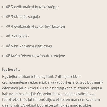
3 evőkanálnyi igazi kakaópor
3 db tojás sárgája
4 evőkanálnyi cukor (nyírfacukor)
2 dl tejszín
5 kis kockányi igazi csoki
lazán felvert tejszínhab a tetejére
Így készül:
Egy tejforralóban felmelegítünk 2 dl tejet, ebben
csomómentesen elkeverjük a kakaóport és a cukrot. Egy másik
edényben jól elkeverjük a tojássárgájákat a tejszínnel, majd a
kakaós tejhez öntjük. Összeforraljuk, majd hozzáöntjük a
többi tejet is és jól felforrósítjuk, ekkor én már nem szoktam
újra forralni. A kakaót bögrékbe töltjük és mindegyikbe