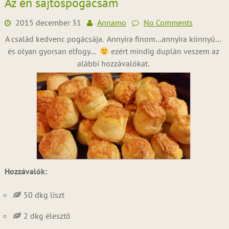
Az én sajtospogácsám
2015 december 31
Annamo
No Comments
A család kedvenc pogácsája. Annyira finom…annyira könnyű…
és olyan gyorsan elfogy…
ezért mindig duplán veszem az
alábbi hozzávalókat.
Hozzávalók:
50 dkg liszt
2 dkg élesztő