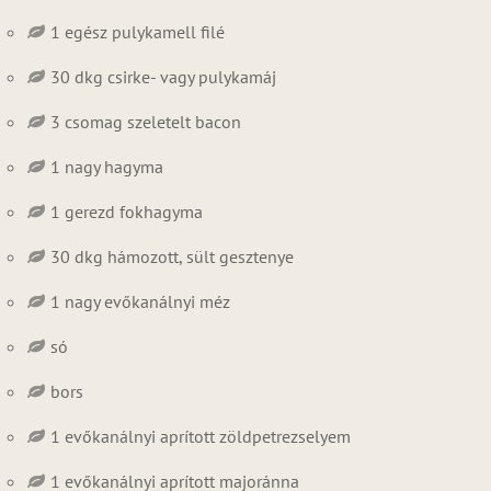
1 egész pulykamell filé
30 dkg csirke- vagy pulykamáj
3 csomag szeletelt bacon
1 nagy hagyma
1 gerezd fokhagyma
30 dkg hámozott, sült gesztenye
1 nagy evőkanálnyi méz
só
bors
1 evőkanálnyi aprított zöldpetrezselyem
1 evőkanálnyi aprított majoránna