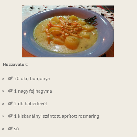
Hozzávalók:
50 dkg burgonya
1 nagy fej hagyma
2 db babérlevél
1 kiskanálnyi szárított, aprított rozmaring
só