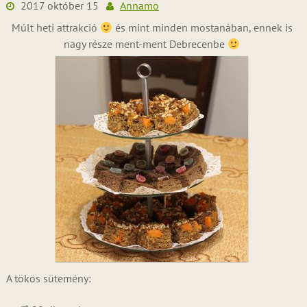
2017 október 15
Annamo
Múlt heti attrakció
és mint minden mostanában, ennek is
nagy része ment-ment Debrecenbe
A tökös sütemény: