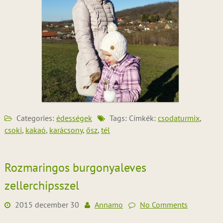
Categories:
édességek
Tags: Címkék:
csodaturmix
,
csoki
,
kakaó
,
karácsony
,
ősz
,
tél
Rozmaringos burgonyaleves
zellerchipsszel
2015 december 30
Annamo
No Comments