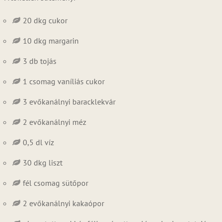
20 dkg cukor
10 dkg margarin
3 db tojás
1 csomag vaníliás cukor
3 evőkanálnyi baracklekvár
2 evőkanálnyi méz
0,5 dl víz
30 dkg liszt
fél csomag sütőpor
2 evőkanálnyi kakaópor