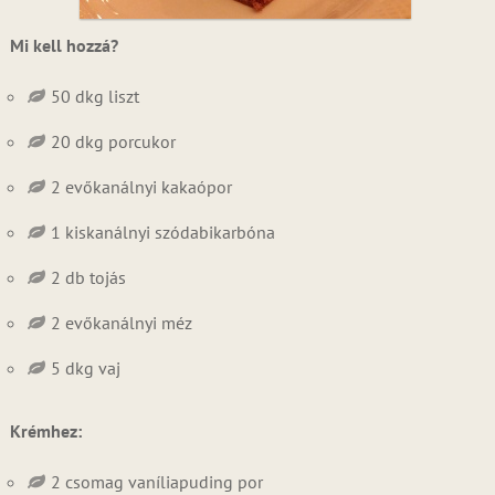
Mi kell hozzá?
50 dkg liszt
20 dkg porcukor
2 evőkanálnyi kakaópor
1 kiskanálnyi szódabikarbóna
2 db tojás
2 evőkanálnyi méz
5 dkg vaj
Krémhez:
2 csomag vaníliapuding por