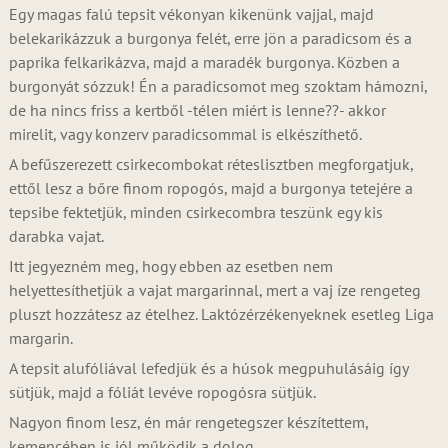
Egy magas falú tepsit vékonyan kikenünk vajjal, majd
belekarikázzuk a burgonya felét, erre jön a paradicsom és a
paprika felkarikázva, majd a maradék burgonya. Közben a
burgonyát sózzuk! Én a paradicsomot meg szoktam hámozni,
de ha nincs friss a kertből -télen miért is lenne??- akkor
mirelit, vagy konzerv paradicsommal is elkészíthető.
A befűszerezett csirkecombokat réteslisztben megforgatjuk,
ettől lesz a bőre finom ropogós, majd a burgonya tetejére a
tepsibe fektetjük, minden csirkecombra teszünk egy kis
darabka vajat.
Itt jegyezném meg, hogy ebben az esetben nem
helyettesíthetjük a vajat margarinnal, mert a vaj íze rengeteg
pluszt hozzátesz az ételhez. Laktózérzékenyeknek esetleg Liga
margarin.
A tepsit alufóliával lefedjük és a húsok megpuhulásáig így
sütjük, majd a fóliát levéve ropogósra sütjük.
Nagyon finom lesz, én már rengetegszer készítettem,
kemencében is jól működik a dolog.