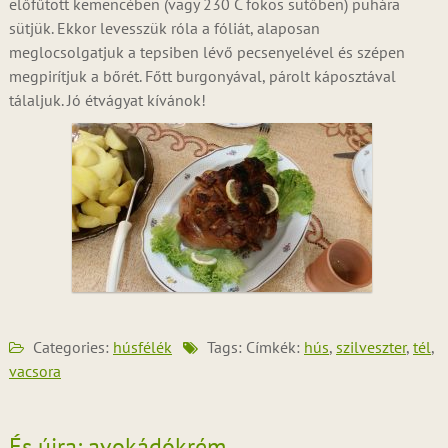
előfűtött kemencében (vagy 230 C fokos sütőben) puhára
sütjük. Ekkor levesszük róla a fóliát, alaposan
meglocsolgatjuk a tepsiben lévő pecsenyelével és szépen
megpirítjuk a bőrét. Főtt burgonyával, párolt káposztával
tálaljuk. Jó étvágyat kívánok!
Categories:
húsfélék
Tags: Címkék:
hús
,
szilveszter
,
tél
,
vacsora
És újra: avokádókrém