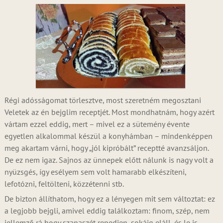
Régi adósságomat törlesztve, most szeretném megosztani
Veletek az én bejglim receptjét. Most mondhatnám, hogy azért
vártam ezzel eddig, mert – mivel ez a sütemény évente
egyetlen alkalommal készül a konyhámban – mindenképpen
meg akartam várni, hogy „jól kipróbált” receptté avanzsáljon.
De ez nem igaz. Sajnos az ünnepek előtt nálunk is nagy volt a
nyüzsgés, így esélyem sem volt hamarabb elkészíteni,
lefotózni, feltölteni, közzétenni stb.
De bizton állíthatom, hogy ez a lényegen mit sem változtat: ez
a legjobb bejgli, amivel eddig találkoztam: finom, szép, nem
jellemző rá hogy szanaszét repedjen, sokáig eláll, és le is