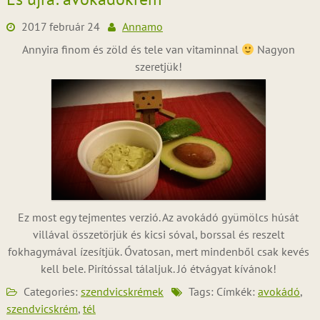
2017 február 24
Annamo
Annyira finom és zöld és tele van vitaminnal
Nagyon
szeretjük!
Ez most egy tejmentes verzió. Az avokádó gyümölcs húsát
villával összetörjük és kicsi sóval, borssal és reszelt
fokhagymával ízesítjük. Óvatosan, mert mindenből csak kevés
kell bele. Pirítóssal tálaljuk. Jó étvágyat kívánok!
Categories:
szendvicskrémek
Tags: Címkék:
avokádó
,
szendvicskrém
,
tél