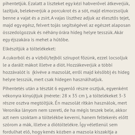
pihentetjük. Ezalatt a liszteket egy kézi habverővel átkeverjük,
lazítjuk, belekeverjük a porcukrot és a sót, majd elmorzsoljuk
benne a vajat és a zsírt. A vajas liszthez adjuk az élesztős tejet,
majd egy egész, felvert tojás segítségével az egészet alaposan
összedolgozzuk és néhány órára hideg helyre tesszük. Akár
egy éjszakára is mehet a hűtőbe.
Elkészítjük a töltelékeket:
A cukorból és a vízből/tejből szirupot főzünk, ezzel locsoljuk
le a darált mákot illetve a diót. Hozzákeverjük a többi
hozzávalót is (kivéve a mazsolát, erről majd később) és hideg
helyre tesszük, mert csak hidegen használhatjuk.
Pihentetés után a tésztát 6 egyenlő részre osztjuk, egyenként
vékonyra kinyújtjuk (mérete: 28 x 35 cm ), a töltelékeket 3-3
részre osztva megtöltjük. Én mazsolát ritkán használok, mert
Veronika lányom nem szereti, de ha mégis teszek bele, akkor
azt nem szoktam a töltelékbe keverni, hanem feltekerés előtt
szórom a mák, illetve a diótöltelékre. Így véletlenül sem
fordulhat elő, hogy kenés közben a mazsola kiszakítja a