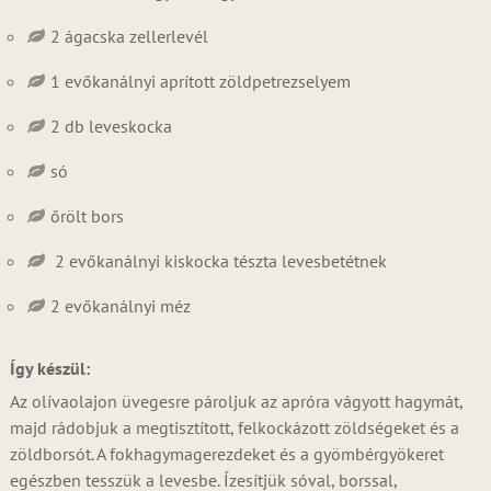
2 ágacska zellerlevél
1 evőkanálnyi aprított zöldpetrezselyem
2 db leveskocka
só
őrölt bors
2 evőkanálnyi kiskocka tészta levesbetétnek
2 evőkanálnyi méz
Így készül:
Az olívaolajon üvegesre pároljuk az apróra vágyott hagymát,
majd rádobjuk a megtisztított, felkockázott zöldségeket és a
zöldborsót. A fokhagymagerezdeket és a gyömbérgyökeret
egészben tesszük a levesbe. Ízesítjük sóval, borssal,