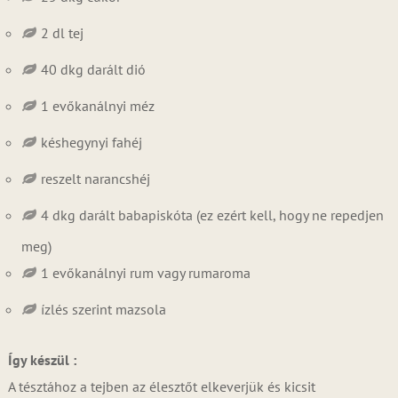
2 dl tej
40 dkg darált dió
1 evőkanálnyi méz
késhegynyi fahéj
reszelt narancshéj
4 dkg darált babapiskóta (ez ezért kell, hogy ne repedjen
meg)
1 evőkanálnyi rum vagy rumaroma
ízlés szerint mazsola
Így készül :
A tésztához a tejben az élesztőt elkeverjük és kicsit