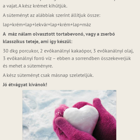
a vajat. A kész krémet kihűtjük.
A süteményt az alábbiak szerint állítjuk össze:
lap+krém+lap+lekvár+lap+krém+lap+máz
A máz nálam olvasztott tortabevonó, vagy a zserbó
klasszikus teteje, ami így készül:
30 dkg porcukor, 2 evőkanálnyi kakaópor, 3 evőkanálnyi olaj,
3 evőkanálnyi forró víz – ebben a sorrendben összekeverjük
és mehet a süteményre.
A kész süteményt csak másnap szeleteljük.
Jó étvágyat kívánok!