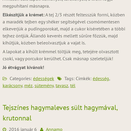
megpuhítani másnapra.
Elkészítjük a krémet:
A tej 2/3 részét feltesszük forrni, közben
a maradék tejben egy shéker segítségével csomómentesen
elkeverjük a pudingporokat, majd a cukor kíséretében a többi
tejhez öntjük. Állandó keverés mellett sűrűre főzzük, majd
kihűtjük, közben beleolvasztjuk a vajat is.
A lapokat a kihűlt krémmel töltjük meg, tetejére olvasztott
csoki, vagy porcukor kerülhet. Csak másnap szeleteljük!
Jó étvágyat kívánok!
Categories:
édességek
Tags: Címkék:
édesség
,
karácsony
,
méz
,
sütemény
,
tavasz
,
tél
Tejszínes hagymaleves sült hagymával,
krutonnal
2016 január 6
Annamo