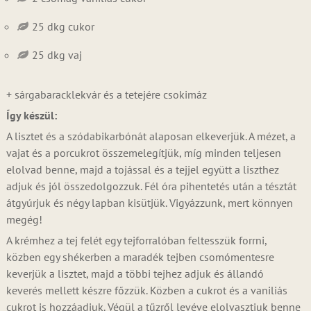
25 dkg cukor
25 dkg vaj
+ sárgabaracklekvár és a tetejére csokimáz
Így készül:
A lisztet és a szódabikarbónát alaposan elkeverjük. A mézet, a
vajat és a porcukrot összemelegítjük, míg minden teljesen
elolvad benne, majd a tojással és a tejjel együtt a liszthez
adjuk és jól összedolgozzuk. Fél óra pihentetés után a tésztát
átgyúrjuk és négy lapban kisütjük. Vigyázzunk, mert könnyen
megég!
A krémhez a tej felét egy tejforralóban feltesszük forrni,
közben egy shékerben a maradék tejben csomómentesre
keverjük a lisztet, majd a többi tejhez adjuk és állandó
keverés mellett készre főzzük. Közben a cukrot és a vaniliás
cukrot is hozzáadjuk. Végül a tűzről levéve elolvasztjuk benne