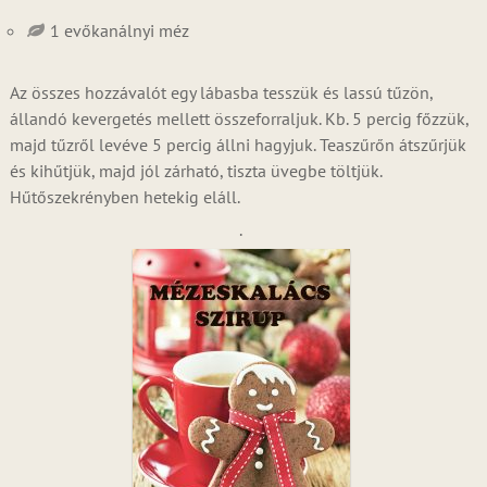
1 evőkanálnyi méz
Az összes hozzávalót egy lábasba tesszük és lassú tűzön,
állandó kevergetés mellett összeforraljuk. Kb. 5 percig főzzük,
majd tűzről levéve 5 percig állni hagyjuk. Teaszűrőn átszűrjük
és kihűtjük, majd jól zárható, tiszta üvegbe töltjük.
Hűtőszekrényben hetekig eláll.
.