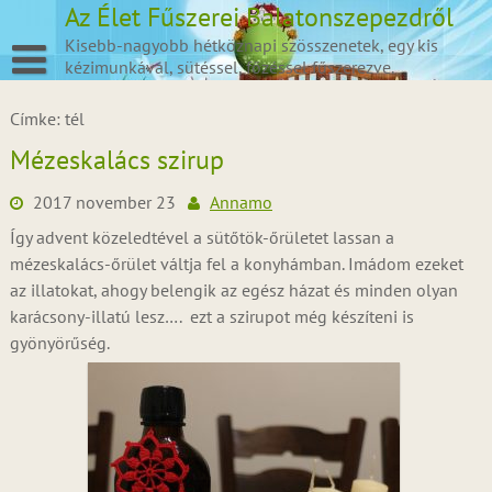
Skip
Az Élet Fűszerei Balatonszepezdről
to
Kisebb-nagyobb hétköznapi szösszenetek, egy kis
content
kézimunkával, sütéssel, főzéssel fűszerezve.
Címke:
tél
Mézeskalács szirup
2017 november 23
Annamo
Így advent közeledtével a sütőtök-őrületet lassan a
mézeskalács-őrület váltja fel a konyhámban. Imádom ezeket
az illatokat, ahogy belengik az egész házat és minden olyan
karácsony-illatú lesz…. ezt a szirupot még készíteni is
gyönyörűség.