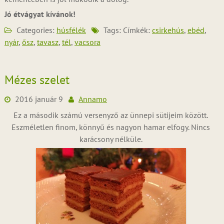
Jó étvágyat kívánok!
Categories:
húsfélék
Tags: Címkék:
csirkehús
,
ebéd
,
nyár
,
ősz
,
tavasz
,
tél
,
vacsora
Mézes szelet
2016 január 9
Annamo
Ez a második számú versenyző az ünnepi sütijeim között.
Eszméletlen finom, könnyű és nagyon hamar elfogy. Nincs
karácsony nélküle.