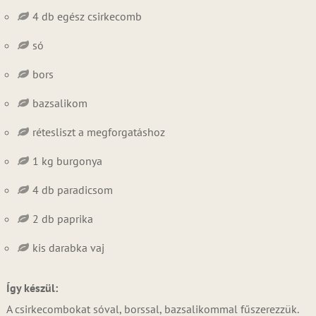
4 db egész csirkecomb
só
bors
bazsalikom
rétesliszt a megforgatáshoz
1 kg burgonya
4 db paradicsom
2 db paprika
kis darabka vaj
Így készül:
A csirkecombokat sóval, borssal, bazsalikommal fűszerezzük.