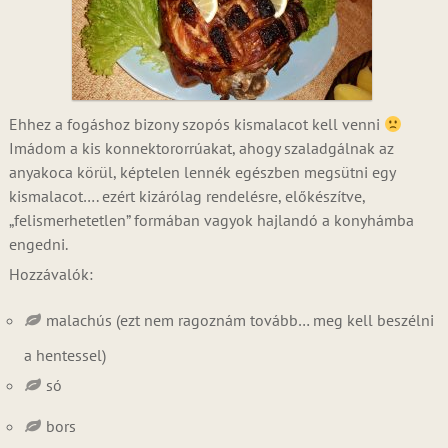
Ehhez a fogáshoz bizony szopós kismalacot kell venni
Imádom a kis konnektororrúakat, ahogy szaladgálnak az
anyakoca körül, képtelen lennék egészben megsütni egy
kismalacot…. ezért kizárólag rendelésre, előkészítve,
„felismerhetetlen” formában vagyok hajlandó a konyhámba
engedni.
Hozzávalók:
malachús (ezt nem ragoznám tovább… meg kell beszélni
a hentessel)
só
bors