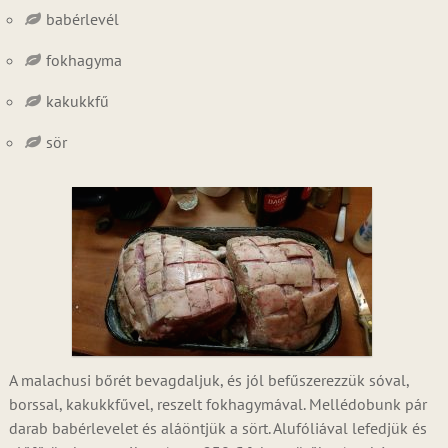
babérlevél
fokhagyma
kakukkfű
sör
A malachusi bőrét bevagdaljuk, és jól befűszerezzük sóval,
borssal, kakukkfűvel, reszelt fokhagymával. Mellédobunk pár
darab babérlevelet és aláöntjük a sört. Alufóliával lefedjük és