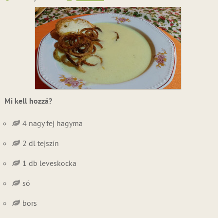
Mi kell hozzá?
4 nagy fej hagyma
2 dl tejszín
1 db leveskocka
só
bors