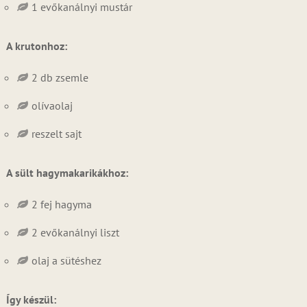
1 evőkanálnyi mustár
A krutonhoz:
2 db zsemle
olívaolaj
reszelt sajt
A sült hagymakarikákhoz:
2 fej hagyma
2 evőkanálnyi liszt
olaj a sütéshez
Így készül: