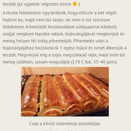
tésztát (az ugyebár végzetes lenne
).
A tészta feltekerése úgy történik, hogy először a két végét
hajtom be, majd nem túl lazán, de nem is túl szorosan
feltekerem. A betöltött tésztarudakat sütőpapírral kibélelt,
olajjal megkent tepsibe rakjuk, tojássárgájával megkenjük és
meleg helyen fél óráig pihentetjük. Pihentetés után a
tojássárgájához hozzáütünk 1 egész tojást és ismét átkenjük a
tésztát. Megvárjuk míg a tojás megszikkad rajta, majd nem túl
meleg sütőben, lassan megsütjük (170 C fok, 35-40 perc).
Csak a kihűlt süteményt szeleteljük.