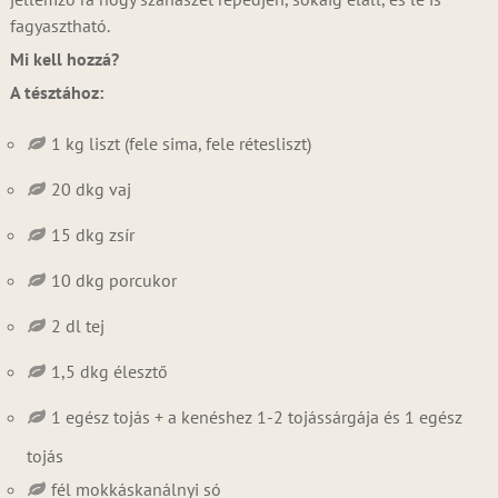
fagyasztható.
Mi kell hozzá?
A tésztához:
1 kg liszt (fele sima, fele rétesliszt)
20 dkg vaj
15 dkg zsír
10 dkg porcukor
2 dl tej
1,5 dkg élesztő
1 egész tojás + a kenéshez 1-2 tojássárgája és 1 egész
tojás
fél mokkáskanálnyi só