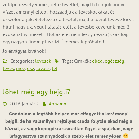
zöldpetrezselyemmel, zellerlevéllel, majd felöntjük annyi
vízzel amennyi ellepi, hozzáadjuk a leveskockákat és
összeforraljuk. Belefőzzük a tésztát, majd a tűzről levéve kicsit
hűlni hagyjuk, végül tálalás előtt a levesbe keverünk még 2
evőkanálnyi mézet. Ettől az étel nem lesz „mézízű”, csak kap
egy nagyon finom plusz ízt. Érdemes kipróbálni!
Jó étvágyat kívánok!
Categories:
levesek
Tags: Címkék:
ebéd
,
egészség
,
leves
,
méz
,
ősz
,
tavasz
,
tél
Jöhet még egy bejgli?
2016 január 2
Annamo
Gondolom a legtöbb helyen már elfogyott a karácsonyi
bejgli, de ha valamilyen rejtélyes csoda folytán akad még a
háznál, az vagy kopogósra száradtan figyel a spájzban, vagy
lefagyasztva szunnyadozik a szebb élet reményében