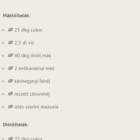
Máktöltelék:
25 dkg cukor
2,5 dl víz
40 dkg őrölt mák
2 evőkanálnyi méz
késhegynyi fahéj
reszelt citromhéj
ízlés szerint mazsola
Diótöltelék:
25 dkg cukor