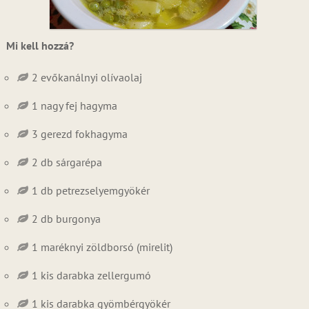
Mi kell hozzá?
2 evőkanálnyi olívaolaj
1 nagy fej hagyma
3 gerezd fokhagyma
2 db sárgarépa
1 db petrezselyemgyökér
2 db burgonya
1 maréknyi zöldborsó (mirelit)
1 kis darabka zellergumó
1 kis darabka gyömbérgyökér