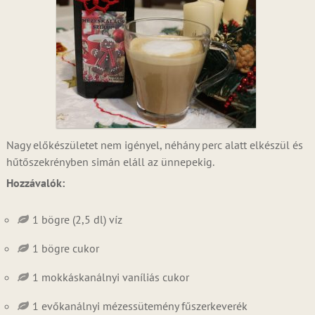
Nagy előkészületet nem igényel, néhány perc alatt elkészül és
hűtőszekrényben simán eláll az ünnepekig.
Hozzávalók:
1 bögre (2,5 dl) víz
1 bögre cukor
1 mokkáskanálnyi vaníliás cukor
1 evőkanálnyi mézessütemény fűszerkeverék