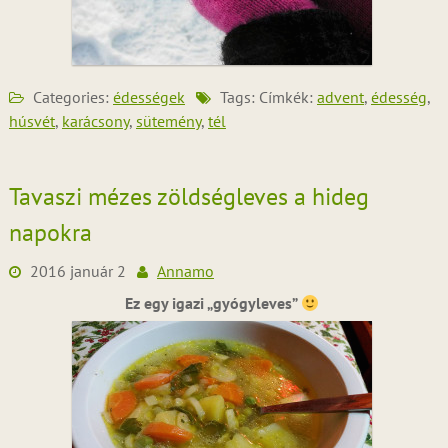
Categories:
édességek
Tags: Címkék:
advent
,
édesség
,
húsvét
,
karácsony
,
sütemény
,
tél
Tavaszi mézes zöldségleves a hideg
napokra
2016 január 2
Annamo
Ez egy igazi „gyógyleves”