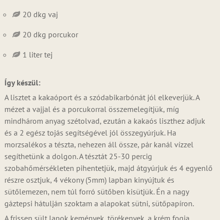
20 dkg vaj
20 dkg porcukor
1 liter tej
Így készül:
A lisztet a kakaóport és a szódabikarbónát jól elkeverjük. A
mézet a vajjal és a porcukorral összemelegítjük, míg
mindhárom anyag szétolvad, ezután a kakaós liszthez adjuk
és a 2 egész tojás segítségével jól összegyúrjuk. Ha
morzsalékos a tészta, nehezen áll össze, pár kanál vízzel
segíthetünk a dolgon. A tésztát 25-30 percig
szobahőmérsékleten pihentetjük, majd átgyúrjuk és 4 egyenlő
részre osztjuk, 4 vékony (5mm) lapban kinyújtuk és
sütőlemezen, nem túl forró sütőben kisütjük. Én a nagy
gáztepsi hátulján szoktam a alapokat sütni, sütőpapíron.
A frissen sült lapok kemények, törékenyek, a krém fogja