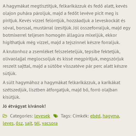
A hagymákat megtisztítjuk, felkarikázzuk és fedő alatt, kevés
olajon puhára pároljuk, majd a fedőt levéve picit meg is
pirítjuk. Kevés vízzel felöntjük, hozzáadjuk a leveskockát és
sóval, borssal, mustárral ízesítjük. Jól összeforraljuk, majd egy
botmixerrel teljesen homogén állagúra mixeljük, ekkor
hígíthatjuk még vízzel, majd a tejszínnel készre forraljuk.
A krutonhoz a zsemléket felszeleteljük, tepsibe fektetjük,
olívaolajjal meglocsoljuk és kissé megpirítjuk, megszórjuk
reszelt sajttal, majd a sütőbe visszatéve pár perc alatt készre
sütjük.
A sült hagymához a hagymákat felkarikázzuk, a karikákat
szétszedjük, lisztben átforgatjuk, majd bő, forró olajban
kisütjük.
Jó étvágyat kívánok!
Categories:
levesek
Tags: Címkék:
ebéd
,
hagyma
,
leves
,
ősz
,
sajt
,
tél
,
vacsora