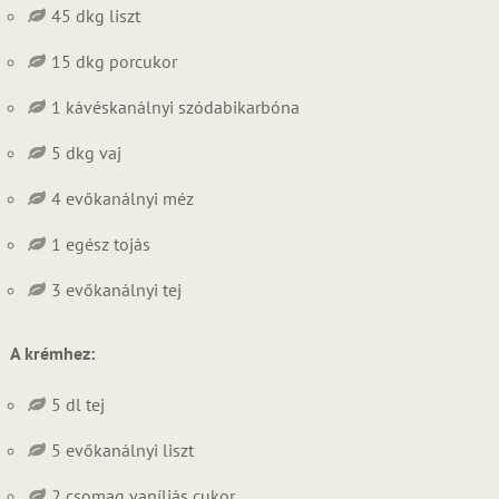
45 dkg liszt
15 dkg porcukor
1 kávéskanálnyi szódabikarbóna
5 dkg vaj
4 evőkanálnyi méz
1 egész tojás
3 evőkanálnyi tej
A krémhez:
5 dl tej
5 evőkanálnyi liszt
2 csomag vaníliás cukor