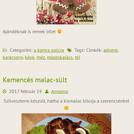
Ajándéknak is remek ötlet
Categories:
a kamra polcra
Tags: Címkék:
advent
,
karácsony
,
kávé
,
méz
,
mézeskalács
,
tél
Kemencés malac-sült
2017 február 24
Annamo
Szilveszterre készült, hátha a kismalac kitúrja a szerencsénket