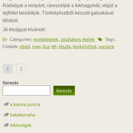
Rádobjuk a lestyánt, ráreszeljük a fokhagymát, végül a
tejföllel besűrítjük. Tönkölylisztből készült galuskával
tálaljuk.
Jó étvágyat kívánok!
Categories:
egytálételek
,
zöldséges ételek
Tags:
Címkék:
ebéd
,
nyár
,
ősz
,
tél
,
tészta
,
tönkölyliszt
,
vacsora
Bejegyzések
1
2
lapozása
Keresés
Keresés
a kamra polcra
babakonyha
édességek