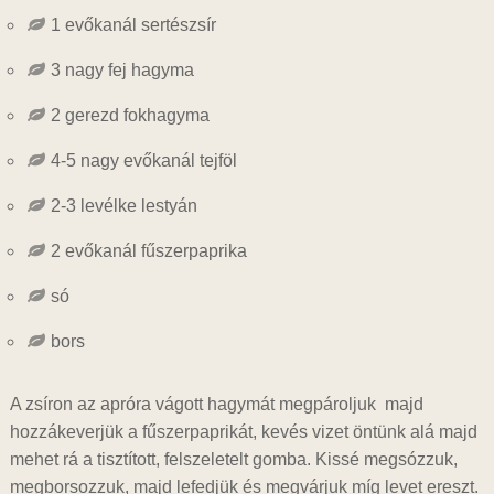
1 evőkanál sertészsír
3 nagy fej hagyma
2 gerezd fokhagyma
4-5 nagy evőkanál tejföl
2-3 levélke lestyán
2 evőkanál fűszerpaprika
só
bors
A zsíron az apróra vágott hagymát megpároljuk majd
hozzákeverjük a fűszerpaprikát, kevés vizet öntünk alá majd
mehet rá a tisztított, felszeletelt gomba. Kissé megsózzuk,
megborsozzuk, majd lefedjük és megvárjuk míg levet ereszt.