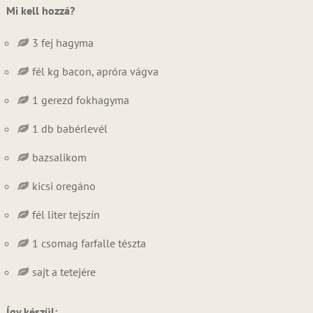
Mi kell hozzá?
3 fej hagyma
fél kg bacon, apróra vágva
1 gerezd fokhagyma
1 db babérlevél
bazsalikom
kicsi oregáno
fél liter tejszín
1 csomag farfalle tészta
sajt a tetejére
Így készül: