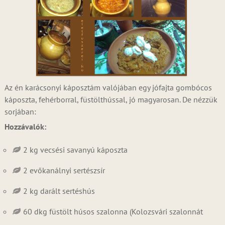
Az én karácsonyi káposztám valójában egy jófajta gombócos
káposzta, fehérborral, füstölthússal, jó magyarosan. De nézzük
sorjában:
Hozzávalók:
2 kg vecsési savanyú káposzta
2 evőkanálnyi sertészsír
2 kg darált sertéshús
60 dkg füstölt húsos szalonna (Kolozsvári szalonnát