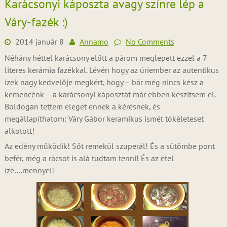
Karácsonyi káposzta avagy színre lép a
Váry-fazék :)
2014 január 8
Annamo
No Comments
Néhány héttel karácsony előtt a párom meglepett ezzel a 7
literes kerámia fazékkal. Lévén hogy az úriember az autentikus
ízek nagy kedvelője megkért, hogy – bár még nincs kész a
kemencénk – a karácsonyi káposztát már ebben készítsem el.
Boldogan tettem eleget ennek a kérésnek, és
megállapíthatom: Váry Gábor keramikus ismét tökéleteset
alkotott!
Az edény működik! Sőt remekül szuperál! És a sütőmbe pont
befér, még a rácsot is alá tudtam tenni! És az étel
íze….mennyei!