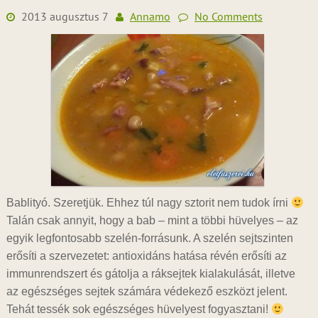
2013 augusztus 7
Annamo
No Comments
Bablityó. Szeretjük. Ehhez túl nagy sztorit nem tudok írni
Talán csak annyit, hogy a bab – mint a többi hüvelyes – az
egyik legfontosabb szelén-forrásunk. A szelén sejtszinten
erősíti a szervezetet: antioxidáns hatása révén erősíti az
immunrendszert és gátolja a ráksejtek kialakulását, illetve
az egészséges sejtek számára védekező eszközt jelent.
Tehát tessék sok egészséges hüvelyest fogyasztani!