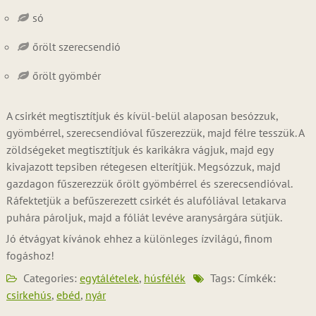
só
őrölt szerecsendió
őrölt gyömbér
A csirkét megtisztítjuk és kívül-belül alaposan besózzuk,
gyömbérrel, szerecsendióval fűszerezzük, majd félre tesszük. A
zöldségeket megtisztítjuk és karikákra vágjuk, majd egy
kivajazott tepsiben rétegesen elterítjük. Megsózzuk, majd
gazdagon fűszerezzük őrölt gyömbérrel és szerecsendióval.
Ráfektetjük a befűszerezett csirkét és alufóliával letakarva
puhára pároljuk, majd a fóliát levéve aranysárgára sütjük.
Jó étvágyat kívánok ehhez a különleges ízvilágú, finom
fogáshoz!
Categories:
egytálételek
,
húsfélék
Tags: Címkék:
csirkehús
,
ebéd
,
nyár