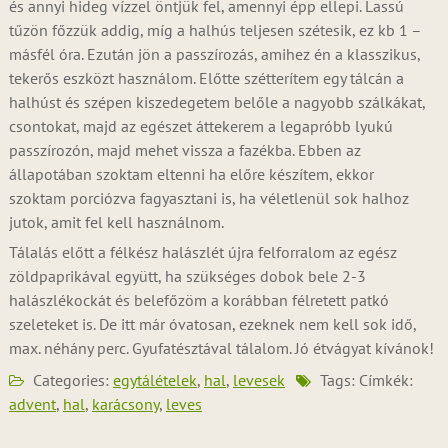
és annyi hideg vízzel öntjük fel, amennyi épp ellepi. Lassú
tűzön főzzük addig, míg a halhús teljesen szétesik, ez kb 1 –
másfél óra. Ezután jön a passzírozás, amihez én a klasszikus,
tekerős eszközt használom. Előtte szétterítem egy tálcán a
halhúst és szépen kiszedegetem belőle a nagyobb szálkákat,
csontokat, majd az egészet áttekerem a legapróbb lyukú
passzírozón, majd mehet vissza a fazékba. Ebben az
állapotában szoktam eltenni ha előre készítem, ekkor
szoktam porciózva fagyasztani is, ha véletlenül sok halhoz
jutok, amit fel kell használnom.
Tálalás előtt a félkész halászlét újra felforralom az egész
zöldpaprikával együtt, ha szükséges dobok bele 2-3
halászlékockát és belefőzöm a korábban félretett patkó
szeleteket is. De itt már óvatosan, ezeknek nem kell sok idő,
max. néhány perc. Gyufatésztával tálalom. Jó étvágyat kívánok!
Categories:
egytálételek
,
hal
,
levesek
Tags: Címkék:
advent
,
hal
,
karácsony
,
leves