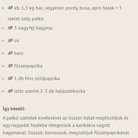
kb. 1,5 kg hal, vegyesen ponty, busa, apró halak + 5
szelet szép patkó
5 nagy fej hagyma
só
bors
fűszerpaprika
1 db friss zöldpaprika
ízlés szerint 2-3 db halászlékocka
Így készül:
A patkó szeletek kivételével az összes halat megtisztítjuk és
egy nagyobb fazékba rétegezzük a karikákra vágott
hagymával. Sózzuk, borsozzuk, megszórjuk fűszerpaprikával