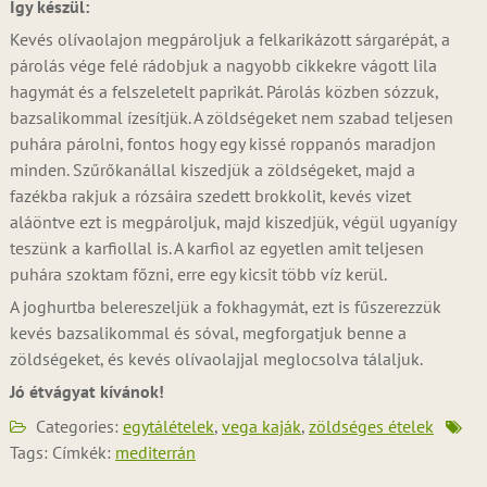
Így készül:
Kevés olívaolajon megpároljuk a felkarikázott sárgarépát, a
párolás vége felé rádobjuk a nagyobb cikkekre vágott lila
hagymát és a felszeletelt paprikát. Párolás közben sózzuk,
bazsalikommal ízesítjük. A zöldségeket nem szabad teljesen
puhára párolni, fontos hogy egy kissé roppanós maradjon
minden. Szűrőkanállal kiszedjük a zöldségeket, majd a
fazékba rakjuk a rózsáira szedett brokkolit, kevés vizet
aláöntve ezt is megpároljuk, majd kiszedjük, végül ugyanígy
teszünk a karfiollal is. A karfiol az egyetlen amit teljesen
puhára szoktam főzni, erre egy kicsit több víz kerül.
A joghurtba belereszeljük a fokhagymát, ezt is fűszerezzük
kevés bazsalikommal és sóval, megforgatjuk benne a
zöldségeket, és kevés olívaolajjal meglocsolva tálaljuk.
Jó étvágyat kívánok!
Categories:
egytálételek
,
vega kaják
,
zöldséges ételek
Tags: Címkék:
mediterrán