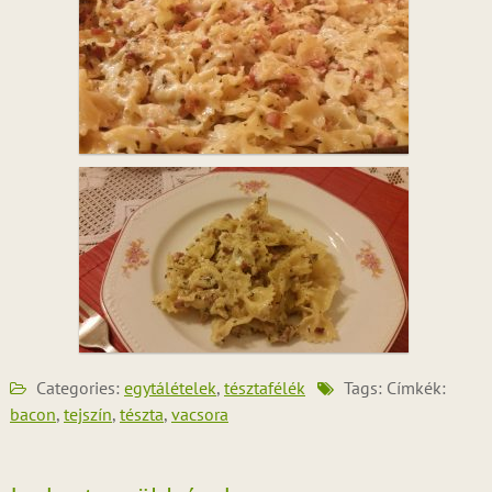
Categories:
egytálételek
,
tésztafélék
Tags: Címkék:
bacon
,
tejszín
,
tészta
,
vacsora