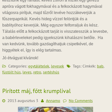
készítünk egy rántást: kevés zsíron a lisztet egy gerezd
apróra vágott fokhagymával és a felkockázott hagymával
világosra pirítjuk, majd tűzről levéve hozzákeverjük a
fűszerpaprikát. Kevés hideg vízzel felöntjük és a
bablityóhoz keverjük. Még egyszer felforraljuk és kész.
Tálalás előtt a felkockázott tarját is visszatesszük a levesbe,
a babérleveleket pedig igyekszünk kihalászni belőle. Ha
van kedvünk, tovább gazdagíthatjuk csipetkével, de
higgyétek el, így is elég tartalmas.
Jó étvágyat kívánok!
Categories:
egytálételek
,
levesek
Tags: Címkék:
bab
,
füstölt hús
,
leves
,
retro
,
sertéshús
Pirított máj, főtt krumplival
2013 augusztus 3
Annamo
No Comments