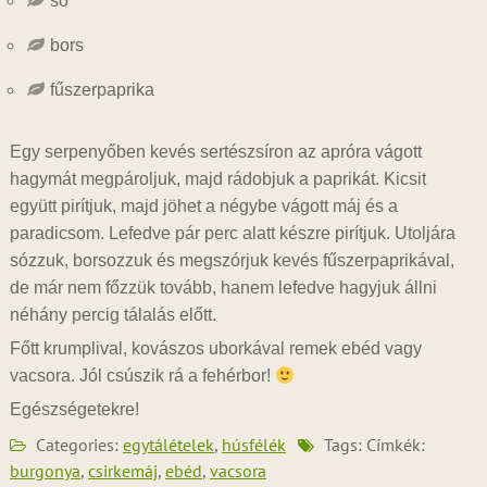
só
bors
fűszerpaprika
Egy serpenyőben kevés sertészsíron az apróra vágott
hagymát megpároljuk, majd rádobjuk a paprikát. Kicsit
együtt pirítjuk, majd jöhet a négybe vágott máj és a
paradicsom. Lefedve pár perc alatt készre pirítjuk. Utoljára
sózzuk, borsozzuk és megszórjuk kevés fűszerpaprikával,
de már nem főzzük tovább, hanem lefedve hagyjuk állni
néhány percig tálalás előtt.
Főtt krumplival, kovászos uborkával remek ebéd vagy
vacsora. Jól csúszik rá a fehérbor!
Egészségetekre!
Categories:
egytálételek
,
húsfélék
Tags: Címkék:
burgonya
,
csirkemáj
,
ebéd
,
vacsora