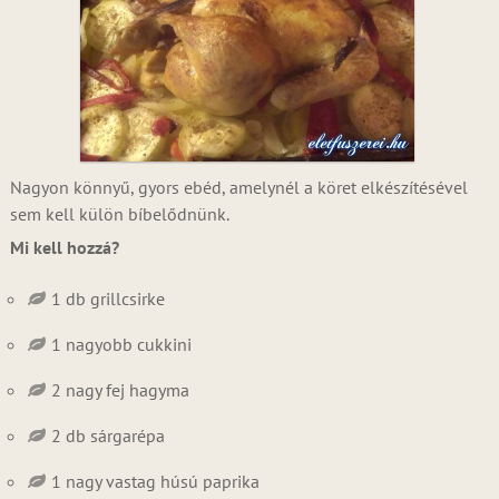
Nagyon könnyű, gyors ebéd, amelynél a köret elkészítésével
sem kell külön bíbelődnünk.
Mi kell hozzá?
1 db grillcsirke
1 nagyobb cukkini
2 nagy fej hagyma
2 db sárgarépa
1 nagy vastag húsú paprika