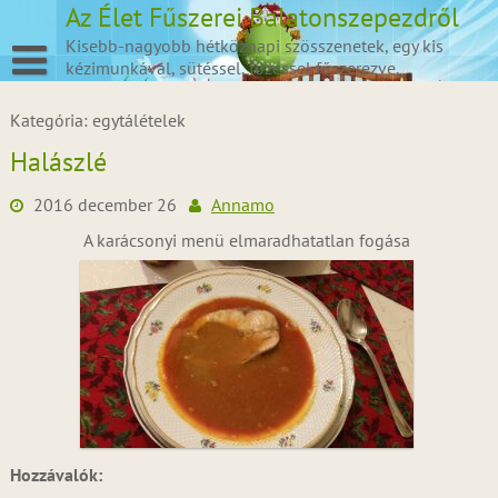
Skip
Az Élet Fűszerei Balatonszepezdről
to
Kisebb-nagyobb hétköznapi szösszenetek, egy kis
content
kézimunkával, sütéssel, főzéssel fűszerezve.
Kategória:
egytálételek
Halászlé
2016 december 26
Annamo
A karácsonyi menü elmaradhatatlan fogása
Hozzávalók: