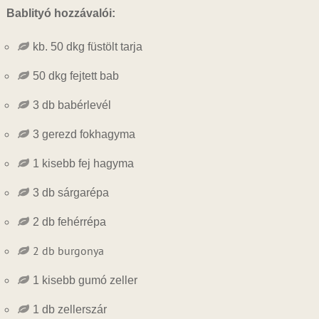
Bablityó hozzávalói:
kb. 50 dkg füstölt tarja
50 dkg fejtett bab
3 db babérlevél
3 gerezd fokhagyma
1 kisebb fej hagyma
3 db sárgarépa
2 db fehérrépa
2 db burgonya
1 kisebb gumó zeller
1 db zellerszár