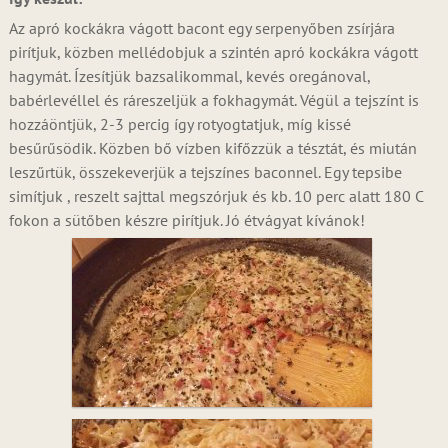
Az apró kockákra vágott bacont egy serpenyőben zsírjára
pirítjuk, közben mellédobjuk a szintén apró kockákra vágott
hagymát. Ízesítjük bazsalikommal, kevés oregánoval,
babérlevéllel és ráreszeljük a fokhagymát. Végül a tejszínt is
hozzáöntjük, 2-3 percig így rotyogtatjuk, míg kissé
besűrűsödik. Közben bő vízben kifőzzük a tésztát, és miután
leszűrtük, összekeverjük a tejszínes baconnel. Egy tepsibe
simítjuk , reszelt sajttal megszórjuk és kb. 10 perc alatt 180 C
fokon a sütőben készre pirítjuk. Jó étvágyat kívánok!