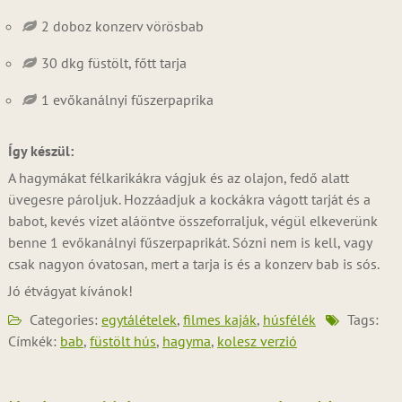
2 doboz konzerv vörösbab
30 dkg füstölt, főtt tarja
1 evőkanálnyi fűszerpaprika
Így készül:
A hagymákat félkarikákra vágjuk és az olajon, fedő alatt
üvegesre pároljuk. Hozzáadjuk a kockákra vágott tarját és a
babot, kevés vizet aláöntve összeforraljuk, végül elkeverünk
benne 1 evőkanálnyi fűszerpaprikát. Sózni nem is kell, vagy
csak nagyon óvatosan, mert a tarja is és a konzerv bab is sós.
Jó étvágyat kívánok!
Categories:
egytálételek
,
filmes kaják
,
húsfélék
Tags:
Címkék:
bab
,
füstölt hús
,
hagyma
,
kolesz verzió