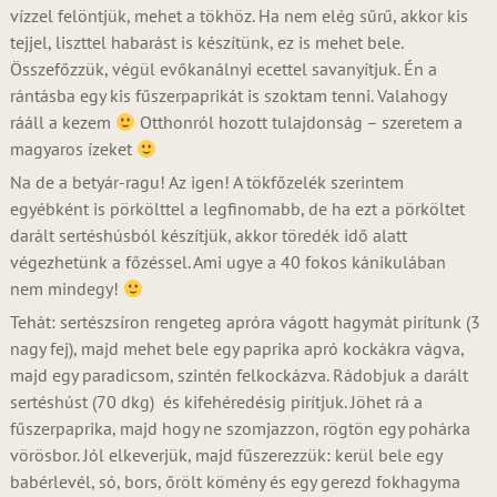
vízzel felöntjük, mehet a tökhöz. Ha nem elég sűrű, akkor kis
tejjel, liszttel habarást is készítünk, ez is mehet bele.
Összefőzzük, végül evőkanálnyi ecettel savanyítjuk. Én a
rántásba egy kis fűszerpaprikát is szoktam tenni. Valahogy
rááll a kezem
Otthonról hozott tulajdonság – szeretem a
magyaros ízeket
Na de a betyár-ragu! Az igen! A tökfőzelék szerintem
egyébként is pörkölttel a legfinomabb, de ha ezt a pörköltet
darált sertéshúsból készítjük, akkor töredék idő alatt
végezhetünk a főzéssel. Ami ugye a 40 fokos kánikulában
nem mindegy!
Tehát: sertészsíron rengeteg apróra vágott hagymát pirítunk (3
nagy fej), majd mehet bele egy paprika apró kockákra vágva,
majd egy paradicsom, szintén felkockázva. Rádobjuk a darált
sertéshúst (70 dkg) és kifehéredésig pirítjuk. Jöhet rá a
fűszerpaprika, majd hogy ne szomjazzon, rögtön egy pohárka
vörösbor. Jól elkeverjük, majd fűszerezzük: kerül bele egy
babérlevél, só, bors, őrölt kömény és egy gerezd fokhagyma