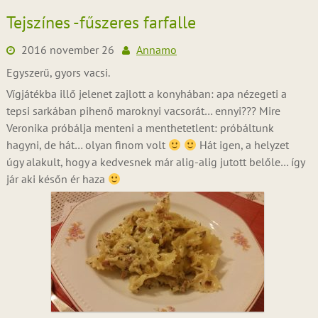
Tejszínes -fűszeres farfalle
2016 november 26
Annamo
Egyszerű, gyors vacsi.
Vígjátékba illő jelenet zajlott a konyhában: apa nézegeti a
tepsi sarkában pihenő maroknyi vacsorát… ennyi??? Mire
Veronika próbálja menteni a menthetetlent: próbáltunk
hagyni, de hát… olyan finom volt
Hát igen, a helyzet
úgy alakult, hogy a kedvesnek már alig-alig jutott belőle… így
jár aki későn ér haza