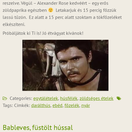
reszelve. Végül – Alexander Rose kedvéért – egy erős
zöldpaprika egészben
Letakarjuk és 15 percig főzzük
lassú tűzön. Ez alatt a 15 perc alatt szoktam a tökfőzeléket
elkészíteni.
Próbáljátok ki Ti is! Jó étvágyat kívánok!
Categories:
egytálételek
,
húsfélék
,
zöldséges ételek
Tags: Címkék:
darálthús
,
ebéd
,
főzelék
,
nyár
Bableves, füstölt hússal