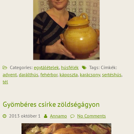
Categories:
egytálételek
,
húsfélék
Tags: Címkék:
advent
,
darálthús
,
fehérbor
,
káposzta
,
karácsony
,
sertéshús
,
tél
Gyömbéres csirke zöldségágyon
2013 október 1
Annamo
No Comments