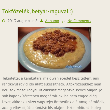
Tökfőzelék, betyár-raguval :)
2013 augusztus 8
Annamo
No Comments
Tekintettel a kánikulára, ma olyan ebédet készítettem, ami
rendkívül rövid idő alatt elkészíthető. A tökfőzelékhez nem
kell sok mese: legyalult cukkinit megsózva, kevés olajon, jó
sok kapor kíséretében megpárolunk, ha nem enged elég
levet, akkor kis vizet vagy tejet önthetünk alá. Amíg párolódik,
addig elkészítjük a rántást: kis olajon lisztet pirítunk, hideg