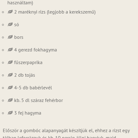
használtam)
2 maréknyi rizs (legjobb a kerekszemű)
só
bors
4 gerezd fokhagyma
fűszerpaprika
2 db tojás
4-5 db babérlevél
kb. 5 dl száraz fehérbor
3 fej hagyma
Először a gombóc alapanyagát készítjük el, ehhez a rizst egy
tálban leforrázzuk és kb. 10 percig állni hagyjuk, majd