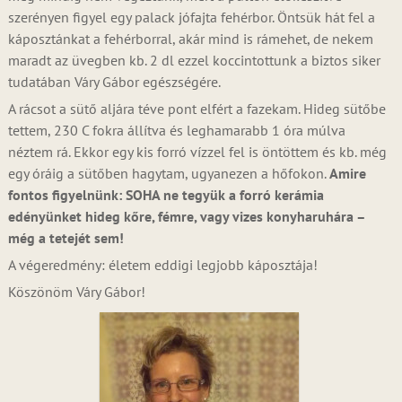
szerényen figyel egy palack jófajta fehérbor. Öntsük hát fel a
káposztánkat a fehérborral, akár mind is rámehet, de nekem
maradt az üvegben kb. 2 dl ezzel koccintottunk a biztos siker
tudatában Váry Gábor egészségére.
A rácsot a sütő aljára téve pont elfért a fazekam. Hideg sütőbe
tettem, 230 C fokra állítva és leghamarabb 1 óra múlva
néztem rá. Ekkor egy kis forró vízzel fel is öntöttem és kb. még
egy óráig a sütőben hagytam, ugyanezen a hőfokon.
Amire
fontos figyelnünk: SOHA ne tegyük a forró kerámia
edényünket hideg kőre, fémre, vagy vizes konyharuhára –
még a tetejét sem!
A végeredmény: életem eddigi legjobb káposztája!
Köszönöm Váry Gábor!