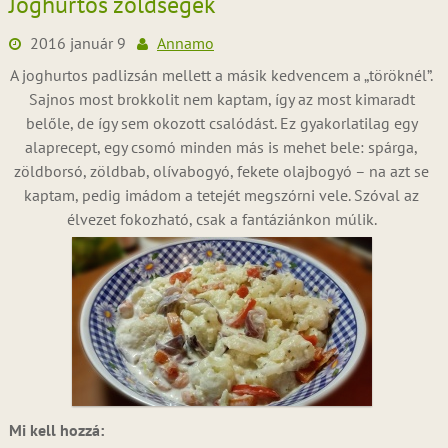
Joghurtos zöldségek
2016 január 9
Annamo
A joghurtos padlizsán mellett a másik kedvencem a „töröknél”.
Sajnos most brokkolit nem kaptam, így az most kimaradt
belőle, de így sem okozott csalódást. Ez gyakorlatilag egy
alaprecept, egy csomó minden más is mehet bele: spárga,
zöldborsó, zöldbab, olívabogyó, fekete olajbogyó – na azt se
kaptam, pedig imádom a tetejét megszórni vele. Szóval az
élvezet fokozható, csak a fantáziánkon múlik.
Mi kell hozzá: