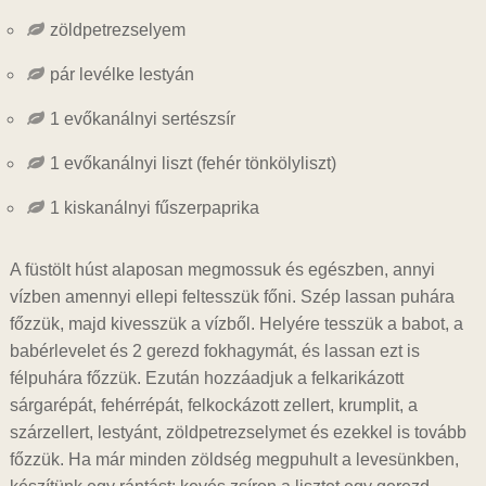
zöldpetrezselyem
pár levélke lestyán
1 evőkanálnyi sertészsír
1 evőkanálnyi liszt (fehér tönkölyliszt)
1 kiskanálnyi fűszerpaprika
A füstölt húst alaposan megmossuk és egészben, annyi
vízben amennyi ellepi feltesszük főni. Szép lassan puhára
főzzük, majd kivesszük a vízből. Helyére tesszük a babot, a
babérlevelet és 2 gerezd fokhagymát, és lassan ezt is
félpuhára főzzük. Ezután hozzáadjuk a felkarikázott
sárgarépát, fehérrépát, felkockázott zellert, krumplit, a
szárzellert, lestyánt, zöldpetrezselymet és ezekkel is tovább
főzzük. Ha már minden zöldség megpuhult a levesünkben,