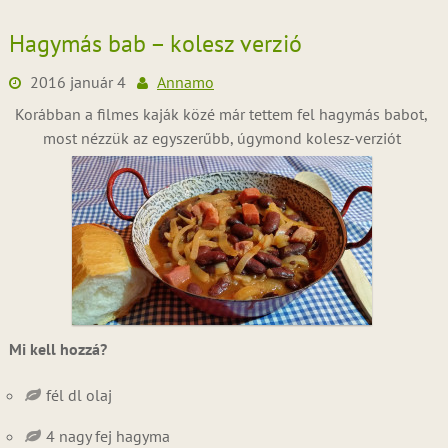
Hagymás bab – kolesz verzió
2016 január 4
Annamo
Korábban a filmes kaják közé már tettem fel hagymás babot,
most nézzük az egyszerűbb, úgymond kolesz-verziót
Mi kell hozzá?
fél dl olaj
4 nagy fej hagyma