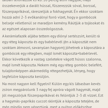
összekeverjük a darált hússal, fűszerezzük sóval, borssal,
fűszerpaprikával, ráreszeljük a fokhagymát. Én ekkor szoktam
hozzá adni 2-3 evőkanálnyi forró vizet, hogy a gombócok
belseje véletlenül se maradjon kemény. Ráütjük a tojásokat és
az egészet alaposan összedolgozzuk.
A kerámiafazék aljába tettem egy diónyi sertészsírt, került rá
egy réteg káposzta és egy babérlevél (én a káposztát nem
szoktam átmosni, savanyúan hagyom) jöhetnek a káposztára a
gombócok egy rétegben, majd ismét káposzta+babérlevél.
Ekkor következik a vastag szeletekre vágott húsos szalonna,
majd ismét káposzta. Nekem még egy réteg gombóc belefért,
tulajdonképpen akármeddig rétegezhetjük, lényeg, hogy
legfelülre káposzta kerüljön.
Na most nagyon kell figyelni! Külön egy kis lábasban kevés
zsíron megpárolunk 3 nagy fej apróra vágott hagymát, majd
jól megszórjuk fűszerpaprikával és felöntjük 2-3 dl vízzel. Ezt
a hagymás-paprikás cuccot ráöntjük a káposzta tetejére, de
még mindig nem végeztünk, mert a pulton előkészítve