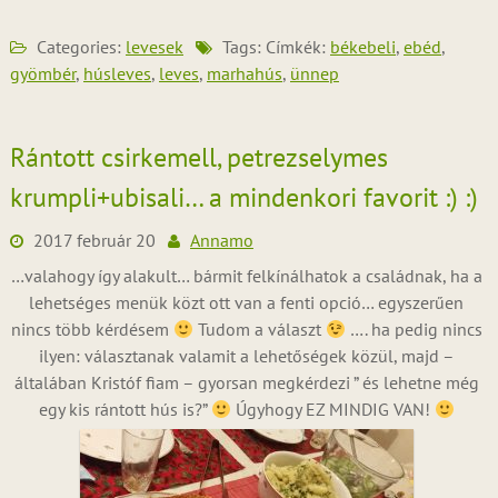
Categories:
levesek
Tags: Címkék:
békebeli
,
ebéd
,
gyömbér
,
húsleves
,
leves
,
marhahús
,
ünnep
Rántott csirkemell, petrezselymes
krumpli+ubisali… a mindenkori favorit :) :)
2017 február 20
Annamo
…valahogy így alakult… bármit felkínálhatok a családnak, ha a
lehetséges menük közt ott van a fenti opció… egyszerűen
nincs több kérdésem
Tudom a választ
…. ha pedig nincs
ilyen: választanak valamit a lehetőségek közül, majd –
általában Kristóf fiam – gyorsan megkérdezi ” és lehetne még
egy kis rántott hús is?”
Úgyhogy EZ MINDIG VAN!