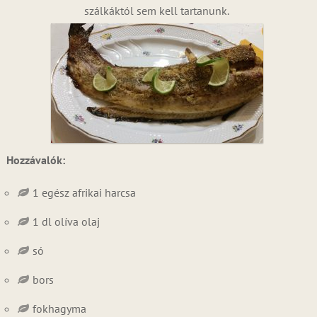
szálkáktól sem kell tartanunk.
Hozzávalók:
1 egész afrikai harcsa
1 dl olíva olaj
só
bors
fokhagyma