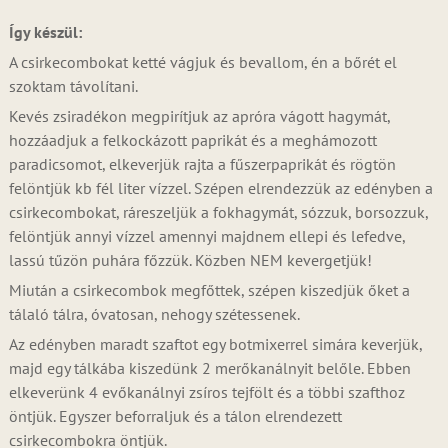
Így készül:
A csirkecombokat ketté vágjuk és bevallom, én a bőrét el
szoktam távolítani.
Kevés zsiradékon megpirítjuk az apróra vágott hagymát,
hozzáadjuk a felkockázott paprikát és a meghámozott
paradicsomot, elkeverjük rajta a fűszerpaprikát és rögtön
felöntjük kb fél liter vízzel. Szépen elrendezzük az edényben a
csirkecombokat, ráreszeljük a fokhagymát, sózzuk, borsozzuk,
felöntjük annyi vízzel amennyi majdnem ellepi és lefedve,
lassú tűzön puhára főzzük. Közben NEM kevergetjük!
Miután a csirkecombok megfőttek, szépen kiszedjük őket a
tálaló tálra, óvatosan, nehogy szétessenek.
Az edényben maradt szaftot egy botmixerrel simára keverjük,
majd egy tálkába kiszedünk 2 merőkanálnyit belőle. Ebben
elkeverünk 4 evőkanálnyi zsíros tejfölt és a többi szafthoz
öntjük. Egyszer beforraljuk és a tálon elrendezett
csirkecombokra öntjük.