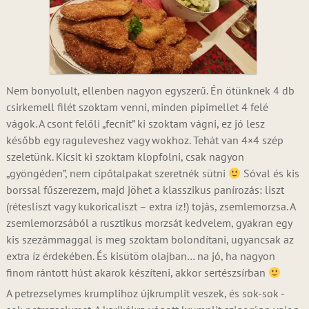
Nem bonyolult, ellenben nagyon egyszerű. Én ötünknek 4 db
csirkemell filét szoktam venni, minden pipimellet 4 felé
vágok. A csont felőli „fecnit” ki szoktam vágni, ez jó lesz
később egy raguleveshez vagy wokhoz. Tehát van 4×4 szép
szeletünk. Kicsit ki szoktam klopfolni, csak nagyon
„gyöngéden”, nem cipőtalpakat szeretnék sütni
Sóval és kis
borssal fűszerezem, majd jöhet a klasszikus panírozás: liszt
(rétesliszt vagy kukoricaliszt – extra íz!) tojás, zsemlemorzsa. A
zsemlemorzsából a rusztikus morzsát kedvelem, gyakran egy
kis szezámmaggal is meg szoktam bolondítani, ugyancsak az
extra íz érdekében. És kisütöm olajban… na jó, ha nagyon
finom rántott húst akarok készíteni, akkor sertészsírban
A petrezselymes krumplihoz újkrumplit veszek, és sok-sok -