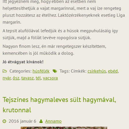
Itt jegyezném meg, hogy ebben az esetben nem
helyettesíthetjük a vajat margarinnal, mert a vaj íze rengeteg
pluszt hozzátesz az ételhez. Laktózérzékenyeknek esetleg Liga
margarin.
A tepsit alufóliával lefedjük és a húsok megpuhulásáig így
sütjük, majd a fóliát levéve ropogósra sütjük.
Nagyon finom lesz, én már rengetegszer készítettem,
kemencében is jól működik a dolog.
Jó étvágyat kívánok!
Categories:
húsfélék
Tags: Címkék:
csirkehús
,
ebéd
,
nyár
,
ősz
,
tavasz
,
tél
,
vacsora
Tejszínes hagymaleves sült hagymával,
krutonnal
2016 január 6
Annamo