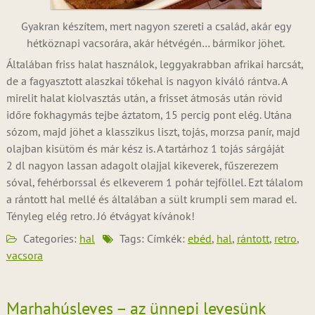
Gyakran készítem, mert nagyon szereti a család, akár egy
hétköznapi vacsorára, akár hétvégén… bármikor jöhet.
Általában friss halat használok, leggyakrabban afrikai harcsát,
de a fagyasztott alaszkai tőkehal is nagyon kiváló rántva. A
mirelit halat kiolvasztás után, a frisset átmosás után rövid
időre fokhagymás tejbe áztatom, 15 percig pont elég. Utána
sózom, majd jöhet a klasszikus liszt, tojás, morzsa panír, majd
olajban kisütöm és már kész is. A tartárhoz 1 tojás sárgáját
2 dl nagyon lassan adagolt olajjal kikeverek, fűszerezem
sóval, fehérborssal és elkeverem 1 pohár tejföllel. Ezt tálalom
a rántott hal mellé és általában a sült krumpli sem marad el.
Tényleg elég retro. Jó étvágyat kívánok!
Categories:
hal
Tags: Címkék:
ebéd
,
hal
,
rántott
,
retro
,
vacsora
Marhahúsleves – az ünnepi levesünk