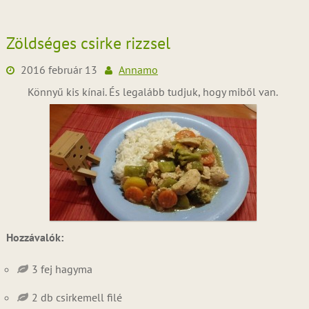
Zöldséges csirke rizzsel
2016 február 13
Annamo
Könnyű kis kínai. És legalább tudjuk, hogy miből van.
Hozzávalók:
3 fej hagyma
2 db csirkemell filé