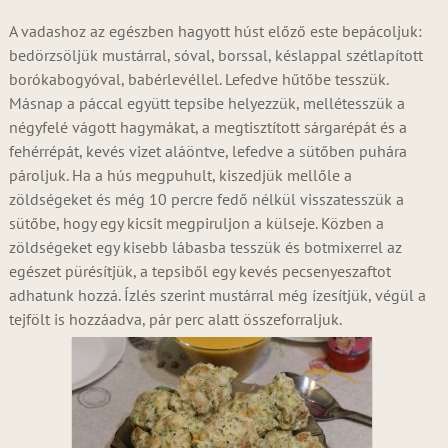
A vadashoz az egészben hagyott húst előző este bepácoljuk:
bedörzsöljük mustárral, sóval, borssal, késlappal szétlapított
borókabogyóval, babérlevéllel. Lefedve hűtőbe tesszük.
Másnap a páccal együtt tepsibe helyezzük, mellétesszük a
négyfelé vágott hagymákat, a megtisztított sárgarépát és a
fehérrépát, kevés vizet aláöntve, lefedve a sütőben puhára
pároljuk. Ha a hús megpuhult, kiszedjük mellőle a
zöldségeket és még 10 percre fedő nélkül visszatesszük a
sütőbe, hogy egy kicsit megpiruljon a külseje. Közben a
zöldségeket egy kisebb lábasba tesszük és botmixerrel az
egészet pürésítjük, a tepsiből egy kevés pecsenyeszaftot
adhatunk hozzá. Ízlés szerint mustárral még ízesítjük, végül a
tejfölt is hozzáadva, pár perc alatt összeforraljuk.