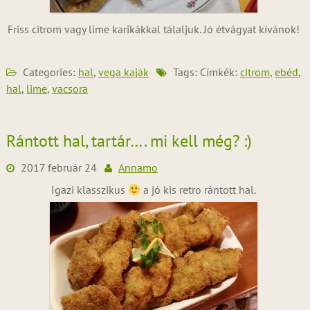
Friss citrom vagy lime karikákkal tálaljuk. Jó étvágyat kívánok!
Categories:
hal
,
vega kaják
Tags: Címkék:
citrom
,
ebéd
,
hal
,
lime
,
vacsora
Rántott hal, tartár…. mi kell még? :)
2017 február 24
Annamo
Igazi klasszikus
a jó kis retro rántott hal.