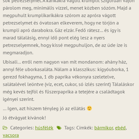
sok petrezselymet. A karikákra vágott krumplit szigorúan vajon
párolom meg, minimális vízzel, menet közben sózóm. Majd a
megpuhult krumplikarikákra szórom az apróra vágott
petrezselymet és óvatosan elkeverem, hogy ne törjön a
krumpli apró darabokra. Gáz elzár. Fedő rátesz… és így is
marad tálalásig, ennyi idő pont elég lesz a nyers
petrezselyemnek, hogy kissé megpuhuljon, de az üde íze is
megmaradjon.
Ubisali… erről nem nagyon van mit mondanom: ahány ház,
annyi féle uborkasaláta. Nálam a klasszikus: kígyóuborka, 1
gerezd fokhagyma, 1 db paprika vékonyra szeletelve,
salátalével leöntve (víz, ecet, cukor, só ízlés szerint) Tálaláskor
még kevés tejföl és fűszerpaprika a tetejére a családtagok
igényei szerint.
… Igen, azt hiszem tényleg jó az ellátás
Jó étvágyat kívánok!
Categories:
húsfélék
Tags: Címkék:
bármikor
,
ebéd
,
vacsora