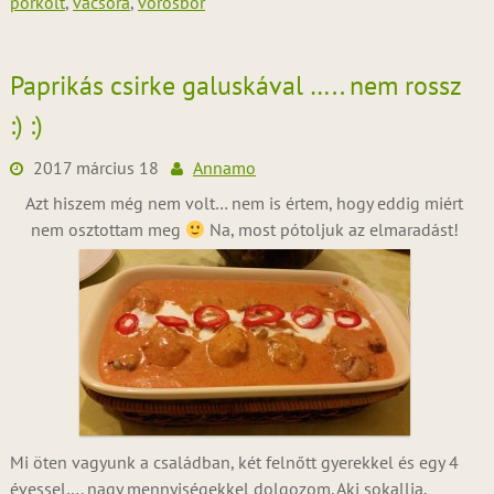
pörkölt
,
vacsora
,
vörösbor
Paprikás csirke galuskával ….. nem rossz
:) :)
2017 március 18
Annamo
Azt hiszem még nem volt… nem is értem, hogy eddig miért
nem osztottam meg
Na, most pótoljuk az elmaradást!
Mi öten vagyunk a családban, két felnőtt gyerekkel és egy 4
évessel…. nagy mennyiségekkel dolgozom. Aki sokallja,