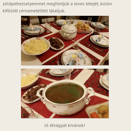
zöldpetrezselyemmel meghintjük a leves tetejét, külön
kifőzött cérnametélttel tálaljuk.
Jó étvágyat kívánok!