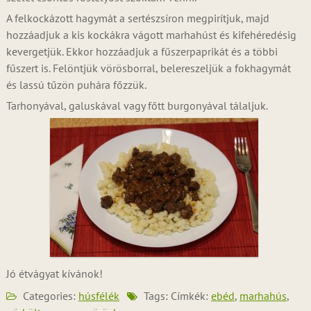
A felkockázott hagymát a sertészsíron megpirítjuk, majd
hozzáadjuk a kis kockákra vágott marhahúst és kifehéredésig
kevergetjük. Ekkor hozzáadjuk a fűszerpaprikát és a többi
fűszert is. Felöntjük vörösborral, belereszeljük a fokhagymát
és lassú tűzön puhára főzzük.
Tarhonyával, galuskával vagy főtt burgonyával tálaljuk.
Jó étvágyat kívánok!
Categories:
húsfélék
Tags: Címkék:
ebéd
,
marhahús
,