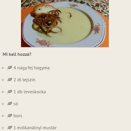
Mi kell hozzá?
4 nagy fej hagyma
2 dl tejszín
1 db leveskocka
só
bors
1 evőkanálnyi mustár