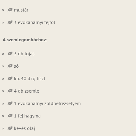
mustár
3 evőkanálnyi tejföl
A szemlegombóchoz:
3 db tojás
só
kb. 40 dkg liszt
4 db zsemle
1 evőkanálnyi zöldpetrezselyem
1 fej hagyma
kevés olaj