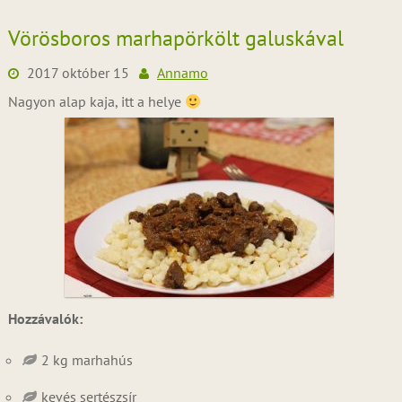
Vörösboros marhapörkölt galuskával
2017 október 15
Annamo
Nagyon alap kaja, itt a helye
Hozzávalók:
2 kg marhahús
kevés sertészsír