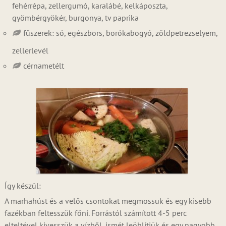
fehérrépa, zellergumó, karalábé, kelkáposzta,
gyömbérgyökér, burgonya, tv paprika
fűszerek: só, egészbors, borókabogyó, zöldpetrezselyem,
zellerlevél
cérnametélt
Így készül:
A marhahúst és a velős csontokat megmossuk és egy kisebb
fazékban feltesszük főni. Forrástól számított 4-5 perc
elteltével kivesszük a vízből, ismét leöblítjük és egy nagyobb