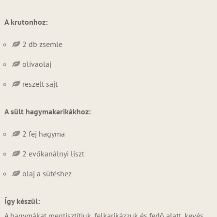
A krutonhoz:
2 db zsemle
olívaolaj
reszelt sajt
A sült hagymakarikákhoz:
2 fej hagyma
2 evőkanálnyi liszt
olaj a sütéshez
Így készül:
A hagymákat megtisztítjuk, felkarikázzuk és fedő alatt, kevés