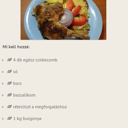
Mi kell hozzá:
4 db egész csirkecomb
só
bors
bazsalikom
rétesliszt a megforgatáshoz
1 kg burgonya