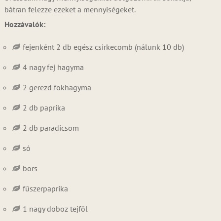
bátran felezze ezeket a mennyiségeket.
Hozzávalók:
fejenként 2 db egész csirkecomb (nálunk 10 db)
4 nagy fej hagyma
2 gerezd fokhagyma
2 db paprika
2 db paradicsom
só
bors
fűszerpaprika
1 nagy doboz tejföl