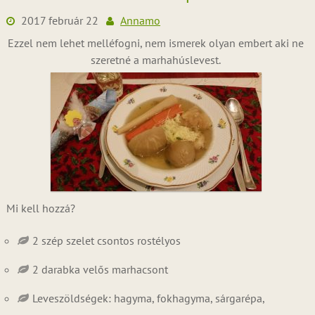
2017 február 22
Annamo
Ezzel nem lehet melléfogni, nem ismerek olyan embert aki ne
szeretné a marhahúslevest.
Mi kell hozzá?
2 szép szelet csontos rostélyos
2 darabka velős marhacsont
Leveszöldségek: hagyma, fokhagyma, sárgarépa,