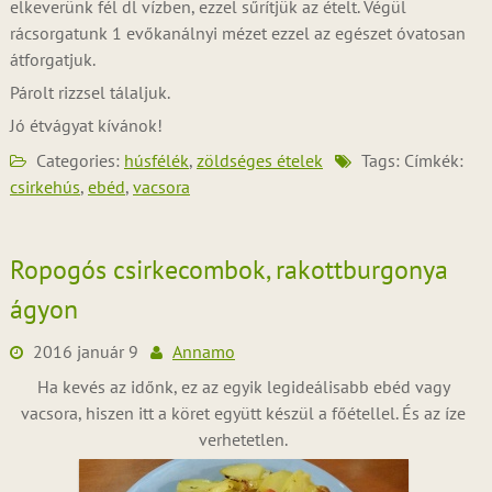
elkeverünk fél dl vízben, ezzel sűrítjük az ételt. Végül
rácsorgatunk 1 evőkanálnyi mézet ezzel az egészet óvatosan
átforgatjuk.
Párolt rizzsel tálaljuk.
Jó étvágyat kívánok!
Categories:
húsfélék
,
zöldséges ételek
Tags: Címkék:
csirkehús
,
ebéd
,
vacsora
Ropogós csirkecombok, rakottburgonya
ágyon
2016 január 9
Annamo
Ha kevés az időnk, ez az egyik legideálisabb ebéd vagy
vacsora, hiszen itt a köret együtt készül a főétellel. És az íze
verhetetlen.