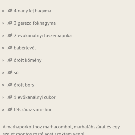
4 nagy fej hagyma
3 gerezd fokhagyma
2 evőkanálnyi fűszerpaprika
babérlevél
őrölt kömény
só
őrölt bors
1 evőkanálnyi cukor
félszáraz vörösbor
A marhapörkölthöz marhacombot, marhalábszárat és egy
szelet csontos rostélyost szoktam venni.