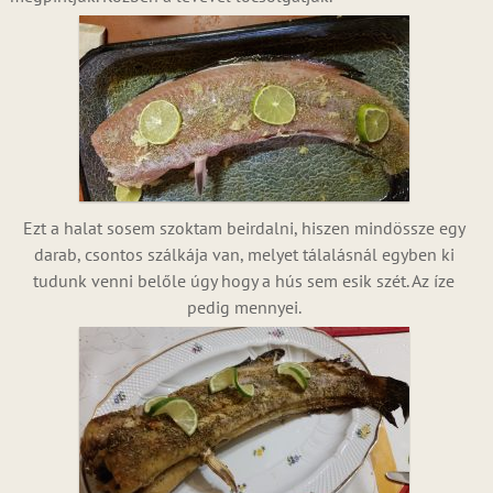
Ezt a halat sosem szoktam beirdalni, hiszen mindössze egy
darab, csontos szálkája van, melyet tálalásnál egyben ki
tudunk venni belőle úgy hogy a hús sem esik szét. Az íze
pedig mennyei.