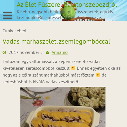
Skip
Az Élet Fűszerei Balatonszepezdről
to
Kisebb-nagyobb hétköznapi szösszenetek, egy kis
content
kézimunkával, sütéssel, főzéssel fűszerezve.
Címke:
ebéd
Vadas marhaszelet, zsemlegombóccal
2017 november 5
Annamo
Tartozom egy vallomással: a képen szereplő vadas
kivételesen sertéscombból készült
Ennek egyetlen oka az,
hogy az e célra szánt marhahúsból mást főztem
de
sertéshúsból is kiváló vadas készíthető.