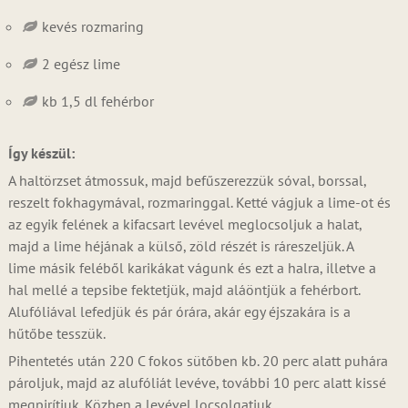
kevés rozmaring
2 egész lime
kb 1,5 dl fehérbor
Így készül:
A haltörzset átmossuk, majd befűszerezzük sóval, borssal,
reszelt fokhagymával, rozmaringgal. Ketté vágjuk a lime-ot és
az egyik felének a kifacsart levével meglocsoljuk a halat,
majd a lime héjának a külső, zöld részét is ráreszeljük. A
lime másik feléből karikákat vágunk és ezt a halra, illetve a
hal mellé a tepsibe fektetjük, majd aláöntjük a fehérbort.
Alufóliával lefedjük és pár órára, akár egy éjszakára is a
hűtőbe tesszük.
Pihentetés után 220 C fokos sütőben kb. 20 perc alatt puhára
pároljuk, majd az alufóliát levéve, további 10 perc alatt kissé
megpirítjuk. Közben a levével locsolgatjuk.