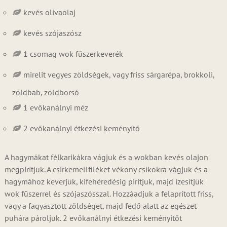
kevés olívaolaj
kevés szójaszósz
1 csomag wok fűszerkeverék
mirelit vegyes zöldségek, vagy friss sárgarépa, brokkoli,
zöldbab, zöldborsó
1 evőkanálnyi méz
2 evőkanálnyi étkezési keményítő
A hagymákat félkarikákra vágjuk és a wokban kevés olajon
megpirítjuk. A csirkemellfiléket vékony csíkokra vágjuk és a
hagymához keverjük, kifehéredésig pirítjuk, majd ízesítjük
wok fűszerrel és szójaszósszal. Hozzáadjuk a felaprított friss,
vagy a fagyasztott zöldséget, majd fedő alatt az egészet
puhára pároljuk. 2 evőkanálnyi étkezési keményítőt