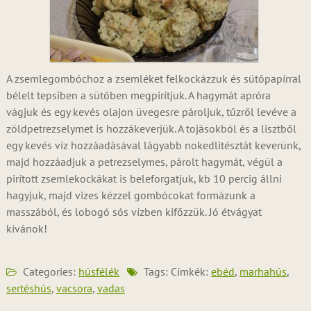
A zsemlegombóchoz a zsemléket felkockázzuk és sütőpapírral
bélelt tepsiben a sütőben megpirítjuk. A hagymát apróra
vágjuk és egy kevés olajon üvegesre pároljuk, tűzről levéve a
zöldpetrezselymet is hozzákeverjük. A tojásokból és a lisztből
egy kevés víz hozzáadásával lágyabb nokedlitésztát keverünk,
majd hozzáadjuk a petrezselymes, párolt hagymát, végül a
pirított zsemlekockákat is beleforgatjuk, kb 10 percig állni
hagyjuk, majd vizes kézzel gombócokat formázunk a
masszából, és lobogó sós vízben kifőzzük. Jó étvágyat
kívánok!
Categories:
húsfélék
Tags: Címkék:
ebéd
,
marhahús
,
sertéshús
,
vacsora
,
vadas