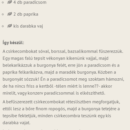
4 db paradicsom
2 db paprika
kis darabka vaj
Így készül:
A csirkecombokat sóval, borssal, bazsalikommal fűszerezzük.
Egy magas falú tepsit vékonyan kikenünk vajjal, majd
belekarikázzuk a burgonya felét, erre jön a paradicsom és a
paprika felkarikázva, majd a maradék burgonya. Közben a
burgonyát sózzuk! Én a paradicsomot meg szoktam hámozni,
de ha nincs friss a kertből -télen miért is lenne??- akkor
mirelit, vagy konzerv paradicsommal is elkészíthető.
A befűszerezett csirkecombokat réteslisztben megforgatjuk,
ettől lesz a bőre finom ropogós, majd a burgonya tetejére a
tepsibe fektetjük, minden csirkecombra teszünk egy kis
darabka vajat.