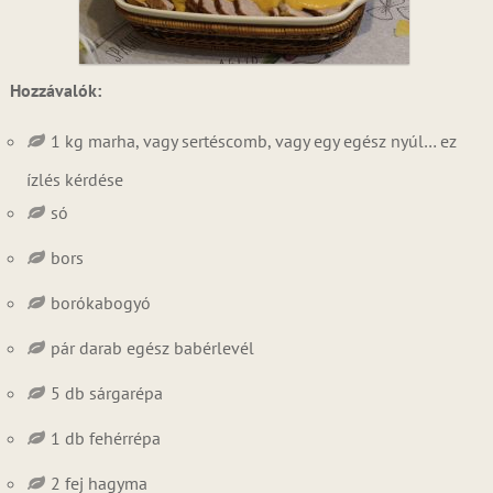
Hozzávalók:
1 kg marha, vagy sertéscomb, vagy egy egész nyúl… ez
ízlés kérdése
só
bors
borókabogyó
pár darab egész babérlevél
5 db sárgarépa
1 db fehérrépa
2 fej hagyma