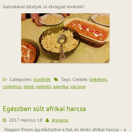
Galuskával tálaljuk. Jó étvágyat kívánok!
Categories:
húsfélék
Tags: Címkék:
békebeli
,
csirkehús
,
ebéd
,
nokedli
,
paprika
,
vacsora
Egészben sült afrikai harcsa
2017 március 18
Annamo
Nagyon finom így elkészítve a hal, és lévén afrikai harcsa – a