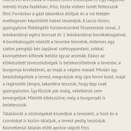
méretű tiszta fazékban, friss, tiszta vízben ismét feltesszük
főni. Forráskor a gázt takarékra állítjuk és a víz tetején
esetlegesen képződött habot leszedjük. A lassú tűzön,
gyöngyözve főddögélő húslevesünket fűszerezzük sóval, 1
teáskanálnyi egész borssal és 1 teáskanálnyi borókabogyóval.
A borókabogyót mielőtt a levesbe tennénk, érdemes egy
széles pengéjű kés lapjával szétroppantani, sokkal
könnyebben kifőnek belőle így az aromák. Ekkor az
előkészített leveszöldségek is belekerülhetnek a levesbe, a
burgonya kivételével, az majd a végére marad. Miután így
bezöldségeltük a levest, megvárjuk míg újra forrni kezd, majd
a legkisebb lángra, takarékra tesszük, hogy épp csak
gyöngyözzön. Így főzzük pár óráig, véletlenül sem
kevergetjük. Mielőtt elkészülne, még a burgonyát is
beletesszük.
Tálalásnál a zöldségeket kiszedjük a levesből, a húst és a
csontokat is külön tálaljuk, a levest pedig leszűrjük.
Közvetlenül tálalás előtt apróra vágott friss