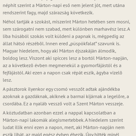
néphit szerint a Márton-napi eső nem jelent jót, mert utána
rendszerint fagy, majd szárazság következik.
Néhol tartják a szokást, miszerint Márton hetében sem mosni,
sem szárogatni nem szabad, mert különben marhavész lesz. A
liba húsából szokás volt küldeni a papnak is, mégpedig az
állat hátsó részébõl. Innen ered „püspökfalat” szavunk is.
Magyar hiedelem, hogy aki Márton éjszakáján álmodik,
boldog lesz. Viszont aki spicces lesz a bortól Márton-napján,
az a következõ évben megmenekül a gyomorfájástól és a
fejfájástól. Aki ezen a napon csak répát eszik, ágyba vizelõ
lesz.
A pásztorok ilyenkor egy csomó vesszőt adtak ajándékba
azoknak a gazdáknak, akiknek a barmai kijárnak a legelőre, a
csordába. Ez a nyaláb vessző volt a Szent Márton vesszeje.
A köztudatban azonban ezzel a nappal kapcsolatban a
Márton-napi lakomák alegismertebbek. A hiedelem szerint
ludat illik enni ezen a napon, mert, aki Márton-napján nem
eszik libát, az majd egész évben éhezik
.
Úgy hitték minél