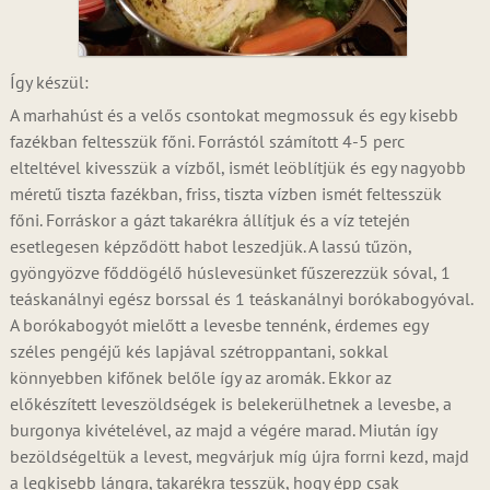
Így készül:
A marhahúst és a velős csontokat megmossuk és egy kisebb
fazékban feltesszük főni. Forrástól számított 4-5 perc
elteltével kivesszük a vízből, ismét leöblítjük és egy nagyobb
méretű tiszta fazékban, friss, tiszta vízben ismét feltesszük
főni. Forráskor a gázt takarékra állítjuk és a víz tetején
esetlegesen képződött habot leszedjük. A lassú tűzön,
gyöngyözve főddögélő húslevesünket fűszerezzük sóval, 1
teáskanálnyi egész borssal és 1 teáskanálnyi borókabogyóval.
A borókabogyót mielőtt a levesbe tennénk, érdemes egy
széles pengéjű kés lapjával szétroppantani, sokkal
könnyebben kifőnek belőle így az aromák. Ekkor az
előkészített leveszöldségek is belekerülhetnek a levesbe, a
burgonya kivételével, az majd a végére marad. Miután így
bezöldségeltük a levest, megvárjuk míg újra forrni kezd, majd
a legkisebb lángra, takarékra tesszük, hogy épp csak