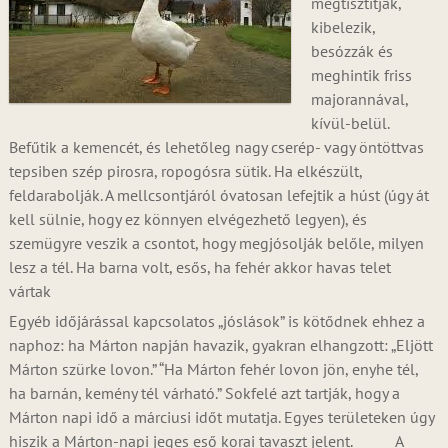
megtisztítják,
kibelezik,
besózzák és
meghintik friss
majorannával,
kívül-belül.
Befűtik a kemencét, és lehetőleg nagy cserép- vagy öntöttvas
tepsiben szép pirosra, ropogósra sütik. Ha elkészült,
feldarabolják. A mellcsontjáról óvatosan lefejtik a húst (úgy át
kell sülnie, hogy ez könnyen elvégezhető legyen), és
szemügyre veszik a csontot, hogy megjósolják belőle, milyen
lesz a tél. Ha barna volt, esős, ha fehér akkor havas telet
vártak
Egyéb időjárással kapcsolatos „jóslások” is kötődnek ehhez a
naphoz: ha Márton napján havazik, gyakran elhangzott: „Eljött
Márton szürke lovon.” “Ha Márton fehér lovon jön, enyhe tél,
ha barnán, kemény tél várható.” Sokfelé azt tartják, hogy a
Márton napi idő a márciusi időt mutatja. Egyes területeken úgy
hiszik a Márton-napi jeges eső korai tavaszt jelent. A