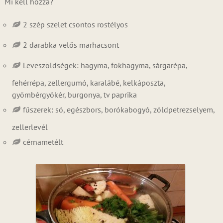
Mi kell hozzá?
2 szép szelet csontos rostélyos
2 darabka velős marhacsont
Leveszöldségek: hagyma, fokhagyma, sárgarépa,
fehérrépa, zellergumó, karalábé, kelkáposzta,
gyömbérgyökér, burgonya, tv paprika
fűszerek: só, egészbors, borókabogyó, zöldpetrezselyem,
zellerlevél
cérnametélt