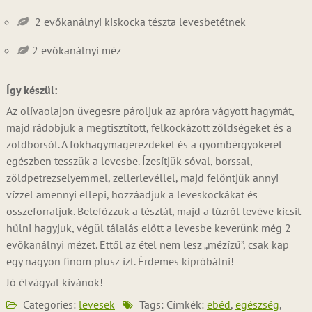
2 evőkanálnyi kiskocka tészta levesbetétnek
2 evőkanálnyi méz
Így készül:
Az olívaolajon üvegesre pároljuk az apróra vágyott hagymát,
majd rádobjuk a megtisztított, felkockázott zöldségeket és a
zöldborsót. A fokhagymagerezdeket és a gyömbérgyökeret
egészben tesszük a levesbe. Ízesítjük sóval, borssal,
zöldpetrezselyemmel, zellerlevéllel, majd felöntjük annyi
vízzel amennyi ellepi, hozzáadjuk a leveskockákat és
összeforraljuk. Belefőzzük a tésztát, majd a tűzről levéve kicsit
hűlni hagyjuk, végül tálalás előtt a levesbe keverünk még 2
evőkanálnyi mézet. Ettől az étel nem lesz „mézízű”, csak kap
egy nagyon finom plusz ízt. Érdemes kipróbálni!
Jó étvágyat kívánok!
Categories:
levesek
Tags: Címkék:
ebéd
,
egészség
,