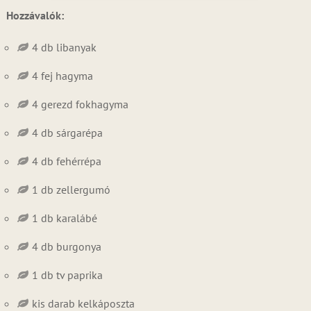
Hozzávalók:
4 db libanyak
4 fej hagyma
4 gerezd fokhagyma
4 db sárgarépa
4 db fehérrépa
1 db zellergumó
1 db karalábé
4 db burgonya
1 db tv paprika
kis darab kelkáposzta