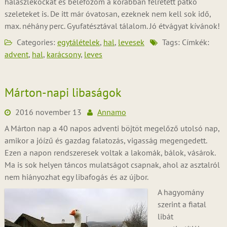
halászlékockát és belefőzöm a korábban félretett patkó
szeleteket is. De itt már óvatosan, ezeknek nem kell sok idő,
max. néhány perc. Gyufatésztával tálalom. Jó étvágyat kívánok!
Categories:
egytálételek
,
hal
,
levesek
Tags: Címkék:
advent
,
hal
,
karácsony
,
leves
Márton-napi libaságok
2016 november 13
Annamo
A Márton nap a 40 napos adventi böjtöt megelőző utolsó nap,
amikor a jóízű és gazdag falatozás, vigasság megengedett.
Ezen a napon rendszeresek voltak a lakomák, bálok, vásárok.
Ma is sok helyen táncos mulatságot csapnak, ahol az asztalról
nem hiányozhat egy libafogás és az újbor.
A hagyomány
szerint a fiatal
libát