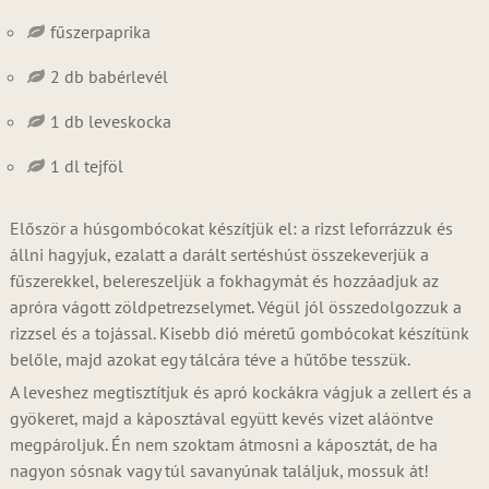
fűszerpaprika
2 db babérlevél
1 db leveskocka
1 dl tejföl
Először a húsgombócokat készítjük el: a rizst leforrázzuk és
állni hagyjuk, ezalatt a darált sertéshúst összekeverjük a
fűszerekkel, belereszeljük a fokhagymát és hozzáadjuk az
apróra vágott zöldpetrezselymet. Végül jól összedolgozzuk a
rizzsel és a tojással. Kisebb dió méretű gombócokat készítünk
belőle, majd azokat egy tálcára téve a hűtőbe tesszük.
A leveshez megtisztítjuk és apró kockákra vágjuk a zellert és a
gyökeret, majd a káposztával együtt kevés vizet aláöntve
megpároljuk. Én nem szoktam átmosni a káposztát, de ha
nagyon sósnak vagy túl savanyúnak találjuk, mossuk át!