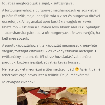
fóliát és meglocsoljuk a saját, kisült zsírjával.
A törtburgonyához a burgonyát meghámozzuk és sós vízben
puhára főzzük, majd leöntjük róla a vizet és burgonya törővel
összetörjük. A hagymákat apró kockákra vágjuk és kevés
libazsíron – ezt akár a sütőben lévő libánk alól is kilophatjuk
– aranybarnára pároljuk, a törtburgonyával összekeverjük, ha
kell még sózzuk.
A párolt káposztához a lila káposztát megmossuk, négyfelé
vágjuk, torzsáját eltávolítjuk és vékony csíkokra metéljük. 1
evőkanálnyi olajon, kb, fél dl víz hozzáadásával puhára
pároljuk, közben ízesítjük sóval és kevés borssal.
Ne felejtsük el megnézni a liba mellcsontját!
Az én libámé
fehér volt, ergó havas lesz a telünk! De jó! Már várom!
Jó étvágyat kívánok!