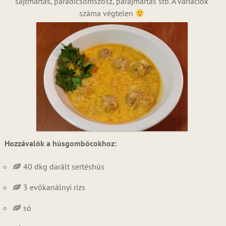
sajtmártás, paradicsomszósz, parajmártás stb. A variációk
száma végtelen
Hozzávalók a húsgombócokhoz:
40 dkg darált sertéshús
3 evőkanálnyi rizs
só