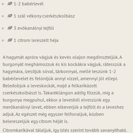
1-2 babérlevél
1 szál vékony cserkészkolbász
3 evőkanálnyi tejföl
1 citrom lereszelt héja
A hagymát apróra vágjuk és kevés olajon megdinszteljük. A
burgonyát meghámozzuk és kis kockákra vágjuk, rátesszük a
hagymára, ízesítjük sóval, tárkonnyal, mellé teszünk 1-2
babérlevelet és felöntjük annyi vízzel, amennyi jól ellepi.
Beledobjuk a leveskockát, majd a felkarikázott
cserkészkolbászt is. Takaréklángon addig főzzük, míg a
burgonya megpuhul, ekkor a levesből elveszünk egy
merőkanálnyi levet, ebben elkeverjük a tejfölt és a leveshez
adjuk. Az egészet még egyszer felforraljuk, közben
belereszeljük egy citrom héját is.
Citromkarikával tálaljuk, így ízlés szerint tovább savanyítható.