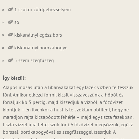
1 csokor zöldpetrezselyem
só
kiskanálnyi egész bors
kiskanálnyi borókabogyó
5 szem szegfűszeg
Így készül:
Alapos mosás után a libanyakakat egy fazék vízben feltesszük
főni. Amikor elkezd forrni, kicsit visszaveszünk a hőből és
forraljuk kb 5 percig, majd kiszedjük a vízből, a főzővizét
kiöntjük – én ilyenkor a húst is le szoktam öblíteni, hogy ne
maradjon rajta kicsapódott fehérje – majd egy tiszta fazékban,
tiszta vízzel újra feltesszük főni. A főzővizet megsózzuk, egész
borssal, borókabogyóval és szegfűszeggel ízesítjük. A