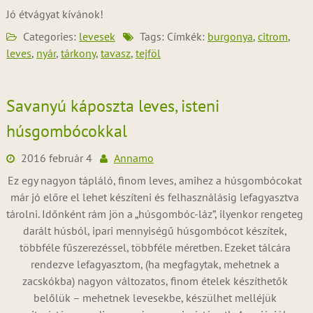
Jó étvágyat kívánok!
Categories:
levesek
Tags: Címkék:
burgonya
,
citrom
,
leves
,
nyár
,
tárkony
,
tavasz
,
tejföl
Savanyú káposzta leves, isteni
húsgombócokkal
2016 február 4
Annamo
Ez egy nagyon tápláló, finom leves, amihez a húsgombócokat
már jó előre el lehet készíteni és felhasználásig lefagyasztva
tárolni. Időnként rám jön a „húsgombóc-láz”, ilyenkor rengeteg
darált húsból, ipari mennyiségű húsgombócot készítek,
többféle fűszerezéssel, többféle méretben. Ezeket tálcára
rendezve lefagyasztom, (ha megfagytak, mehetnek a
zacskókba) nagyon változatos, finom ételek készíthetők
belőlük – mehetnek levesekbe, készülhet melléjük