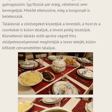
gyöngyözzön. Így főzzük pár óráig, véletlenül sem
kevergetjük. Mielőtt elkészülne, még a burgonyát is
beletesszük.
Tálalásnál a zöldségeket kiszedjük a levesből, a húst és a
csontokat is külön tálaljuk, a levest pedig leszűrjük.
Közvetlenül tálalás előtt apróra vágott friss
zöldpetrezselyemmel meghintjük a leves tetejét, külön
kifőzött cérnametélttel tálaljuk.