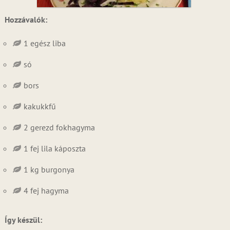
Hozzávalók:
1 egész liba
só
bors
kakukkfű
2 gerezd fokhagyma
1 fej lila káposzta
1 kg burgonya
4 fej hagyma
Így készül: