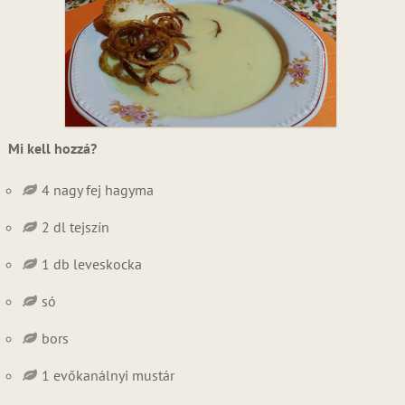
Mi kell hozzá?
4 nagy fej hagyma
2 dl tejszín
1 db leveskocka
só
bors
1 evőkanálnyi mustár