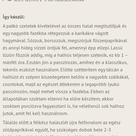
Így készül:
A patkó szeletek kivételével az összes halat megtisztítjuk és
egy nagyobb fazékba rétegezzük a karikákra vágott
hagymával. Sózzuk, borsozzuk, megszórjuk fűszerpaprikával
és annyi hideg vízzel öntjük fel, amennyi épp ellepi. Lassú
tűzön főzzük addig, míg a halhús teljesen szétesik, ez kb 1 –
másfél óra. Ezután jön a passzírozás, amihez én a klasszikus,
tekerős eszközt használom. Előtte szétterítem egy tálcán a
halhúst és szépen kiszedegetem belőle a nagyobb szálkákat,
csontokat, majd az egészet áttekerem a legapróbb lyukú
passzírozón, majd mehet vissza a fazékba. Ebben az
állapotában szoktam eltenni ha előre készítem, ekkor
szoktam porciózva fagyasztani is, ha véletlenül sok halhoz
jutok, amit fel kell használnom.
Tálalás előtt a félkész halászlét újra felforralom az egész
zöldpaprikával együtt, ha szükséges dobok bele 2-3