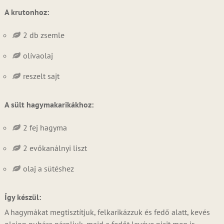
A krutonhoz:
2 db zsemle
olívaolaj
reszelt sajt
A sült hagymakarikákhoz:
2 fej hagyma
2 evőkanálnyi liszt
olaj a sütéshez
Így készül:
A hagymákat megtisztítjuk, felkarikázzuk és fedő alatt, kevés