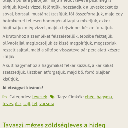
olajon puhára pároljuk, majd a fedőt levéve picit meg is
pirítjuk. Kevés vízzel felöntjük, hozzáadjuk a leveskockát és
sóval, borssal, mustárral ízesítjük. Jól összeforraljuk, majd egy
botmixerrel teljesen homogén állagúra mixeljük, ekkor
hígíthatjuk még vízzel, majd a tejszínnel készre forraljuk.
A krutonhoz a zsemléket felszeleteljük, tepsibe fektetjük,
olívaolajjal meglocsoljuk és kissé megpirítjuk, megszórjuk
reszelt sajttal, majd a sütőbe visszatéve pár perc alatt készre
sütjük.
A sült hagymához a hagymákat felkarikázzuk, a karikákat
szétszedjük, lisztben átforgatjuk, majd bő, forró olajban
kisütjük.
Jó étvágyat kívánok!
Categories:
levesek
Tags: Címkék:
ebéd
,
hagyma
,
leves
,
ősz
,
sajt
,
tél
,
vacsora
Tavaszi mézes zöldségleves a hideg