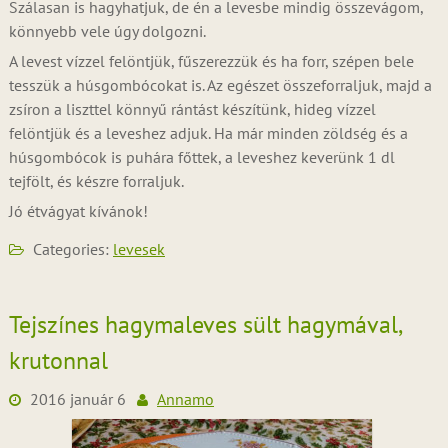
Szálasan is hagyhatjuk, de én a levesbe mindig összevágom,
könnyebb vele úgy dolgozni.
A levest vízzel felöntjük, fűszerezzük és ha forr, szépen bele
tesszük a húsgombócokat is. Az egészet összeforraljuk, majd a
zsíron a liszttel könnyű rántást készítünk, hideg vízzel
felöntjük és a leveshez adjuk. Ha már minden zöldség és a
húsgombócok is puhára főttek, a leveshez keverünk 1 dl
tejfölt, és készre forraljuk.
Jó étvágyat kívánok!
Categories:
levesek
Tejszínes hagymaleves sült hagymával,
krutonnal
2016 január 6
Annamo