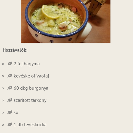
Hozzávalók:
2 fej hagyma
kevéske olívaolaj
60 dkg burgonya
szárított tárkony
só
1 db leveskocka