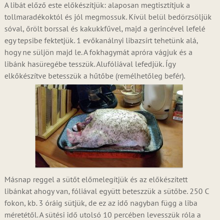
A libát előző este előkészítjük: alaposan megtisztítjuk a
tollmaradékoktól és jól megmossuk. Kívül belül bedörzsöljük
sóval, őrölt borssal és kakukkfűvel, majd a gerincével lefelé
egy tepsibe fektetjük. 1 evőkanálnyi libazsírt tehetünk alá,
hogy ne süljön majd le. A fokhagymát apróra vágjuk és a
libánk hasüregébe tesszük. Alufóliával lefedjük. Így
elkőkészítve betesszük a hűtőbe (remélhetőleg befér).
Másnap reggel a sütőt előmelegítjük és az előkészített
libánkat ahogy van, fóliával együtt beteszzük a sütőbe. 250 C
fokon, kb. 3 óráig sütjük, de ez az idő nagyban függ a liba
méretétől. A sütési idő utolsó 10 percében levesszük róla a