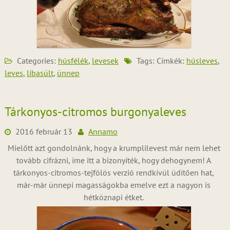
Categories:
húsfélék
,
levesek
Tags: Címkék:
húsleves
,
leves
,
libasült
,
ünnep
Tárkonyos-citromos burgonyaleves
2016 február 13
Annamo
Mielőtt azt gondolnánk, hogy a krumplilevest már nem lehet
tovább cifrázni, íme itt a bizonyíték, hogy dehogynem! A
tárkonyos-citromos-tejfölös verzió rendkívül üdítően hat,
már-már ünnepi magasságokba emelve ezt a nagyon is
hétköznapi étket.