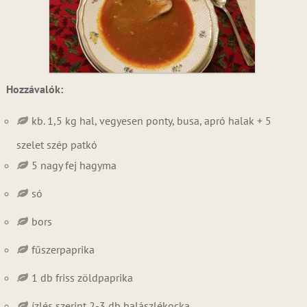
Hozzávalók:
kb. 1,5 kg hal, vegyesen ponty, busa, apró halak + 5
szelet szép patkó
5 nagy fej hagyma
só
bors
fűszerpaprika
1 db friss zöldpaprika
ízlés szerint 2-3 db halászlékocka