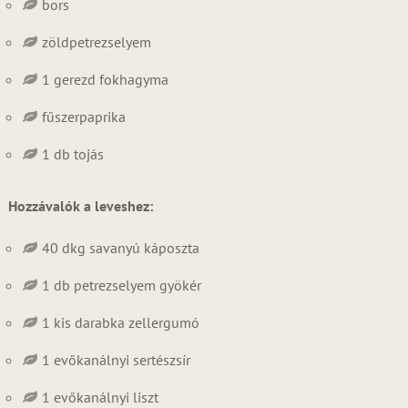
bors
zöldpetrezselyem
1 gerezd fokhagyma
fűszerpaprika
1 db tojás
Hozzávalók a leveshez:
40 dkg savanyú káposzta
1 db petrezselyem gyökér
1 kis darabka zellergumó
1 evőkanálnyi sertészsír
1 evőkanálnyi liszt