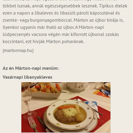
többet isznak, annál egészségesebbek lesznek. Tipikus ételek
ezen a napon a libaleves és libasült párolt káposztával és
zsemle- vagy burgonyagombóccal. Márton az újbor bírája is,
ilyenkor ugyanis már iható az újbor. A Márton-napi
lúdpecsenyés vacsora végén már kiforrott újborral szokás
koccintani, ezt hívják Márton poharának.
(martonnap.hu)
Az én Márton-napi menüm:
Vasárnapi libanyakleves