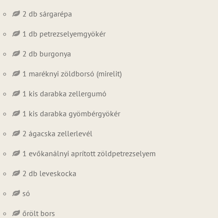
2 db sárgarépa
1 db petrezselyemgyökér
2 db burgonya
1 maréknyi zöldborsó (mirelit)
1 kis darabka zellergumó
1 kis darabka gyömbérgyökér
2 ágacska zellerlevél
1 evőkanálnyi aprított zöldpetrezselyem
2 db leveskocka
só
őrölt bors