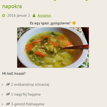
napokra
2016 január 2
Annamo
Ez egy igazi „gyógyleves”
Mi kell hozzá?
2 evőkanálnyi olívaolaj
1 nagy fej hagyma
3 gerezd fokhagyma