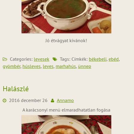
Jó étvágyat kívánok!
Categories:
levesek
Tags: Címkék:
békebeli
,
ebéd
,
gyömbér
,
húsleves
,
leves
,
marhahús
,
ünnep
Halászlé
2016 december 26
Annamo
A karácsonyi menü elmaradhatatlan fogása