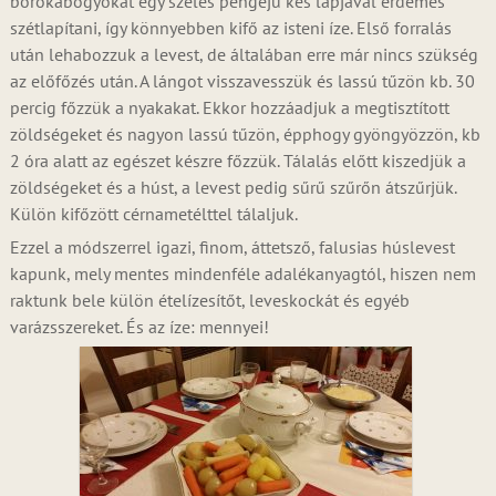
borókabogyókat egy széles pengéjű kés lapjával érdemes
szétlapítani, így könnyebben kifő az isteni íze. Első forralás
után lehabozzuk a levest, de általában erre már nincs szükség
az előfőzés után. A lángot visszavesszük és lassú tűzön kb. 30
percig főzzük a nyakakat. Ekkor hozzáadjuk a megtisztított
zöldségeket és nagyon lassú tűzön, épphogy gyöngyözzön, kb
2 óra alatt az egészet készre főzzük. Tálalás előtt kiszedjük a
zöldségeket és a húst, a levest pedig sűrű szűrőn átszűrjük.
Külön kifőzött cérnametélttel tálaljuk.
Ezzel a módszerrel igazi, finom, áttetsző, falusias húslevest
kapunk, mely mentes mindenféle adalékanyagtól, hiszen nem
raktunk bele külön ételízesítőt, leveskockát és egyéb
varázsszereket. És az íze: mennyei!