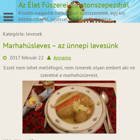
Skip
Az Élet Fűszerei Balatonszepezdről
to
Kisebb-nagyobb hétköznapi szösszenetek, egy kis
content
kézimunkával, sütéssel, főzéssel fűszerezve.
Kategória:
levesek
Marhahúsleves – az ünnepi levesünk
2017 február 22
Annamo
Ezzel nem lehet melléfogni, nem ismerek olyan embert aki ne
szeretné a marhahúslevest.