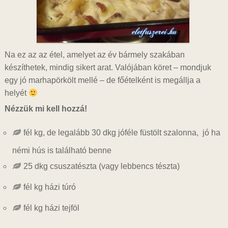
Na ez az az étel, amelyet az év bármely szakában
készíthetek, mindig sikert arat. Valójában köret – mondjuk
egy jó marhapörkölt mellé – de főételként is megállja a
helyét
Nézzük mi kell hozzá!
fél kg, de legalább 30 dkg jóféle füstölt szalonna, jó ha
némi hús is található benne
25 dkg csuszatészta (vagy lebbencs tészta)
fél kg házi túró
fél kg házi tejföl