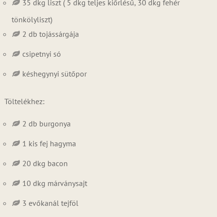
35 dkg liszt ( 5 dkg teljes kiőrlésű, 30 dkg fehér
tönkölyliszt)
2 db tojássárgája
csipetnyi só
késhegynyi sütőpor
Töltelékhez:
2 db burgonya
1 kis fej hagyma
20 dkg bacon
10 dkg márványsajt
3 evőkanál tejföl