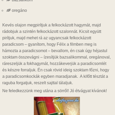
oregáno
Kevés olajon megpirítjuk a felkockázott hagymát, majd
rádobjuk a szintén felkockázott szalonnát. Kicsit együtt
pirítjuk, majd mehet rá az ugyancsak felkockázott
paradicsom – gyanítom, hogy Félix a filmben meg is
hámozta a paradicsomot – bevallom, én csak úgy héjastul
szoktam összevágni – ízesítjük bazsalikommal, oregánoval,
ráreszeljük a fokhagymát, hozzákeverjük a paradicsomlét
és készre forraljuk. Én csak rövid ideig szoktam főzni, hogy
a paradicsomkockák egyben maradjanak. A kifőtt tésztát a
raguba forgatjuk, reszelt sajttal tálaljuk.
Ne feledkezzünk meg utána a sörről! Jó étvágyat kívánok!