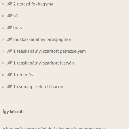
2 gerezd fokhagyma
só
bors
mokkáskanálnyi pirospaprika
1 teáskanálnyi szárított petrezselyem
1 teáskanálnyi szárított lestyán
1 db tojás
1 csomag szeletelt bacon
Így készül:
A hagymát apróra vágjuk, és kevés olajon megsózva