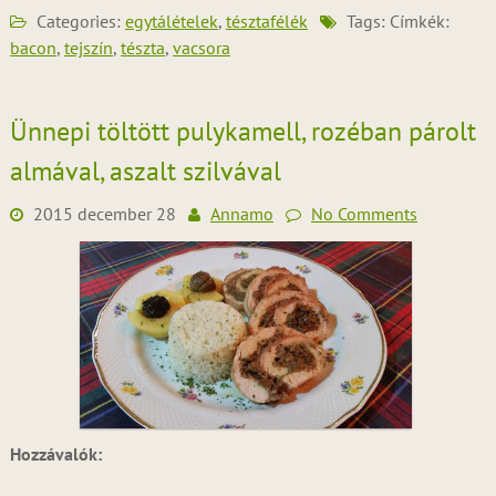
Categories:
egytálételek
,
tésztafélék
Tags: Címkék:
bacon
,
tejszín
,
tészta
,
vacsora
Ünnepi töltött pulykamell, rozéban párolt
almával, aszalt szilvával
2015 december 28
Annamo
No Comments
Hozzávalók: