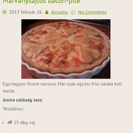
Márványsajtos bacon-pite
2013 február 26
Annamo
No Comments
Egy nagyon finom vacsora. Már csak egy kis friss saláta kell
mellé.
Amire szükség lesz:
Tésztához:
25 dkg vaj