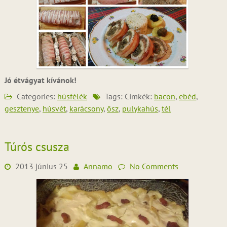
Jó étvágyat kívánok!
Categories:
húsfélék
Tags: Címkék:
bacon
,
ebéd
,
gesztenye
,
húsvét
,
karácsony
,
ősz
,
pulykahús
,
tél
Túrós csusza
2013 június 25
Annamo
No Comments