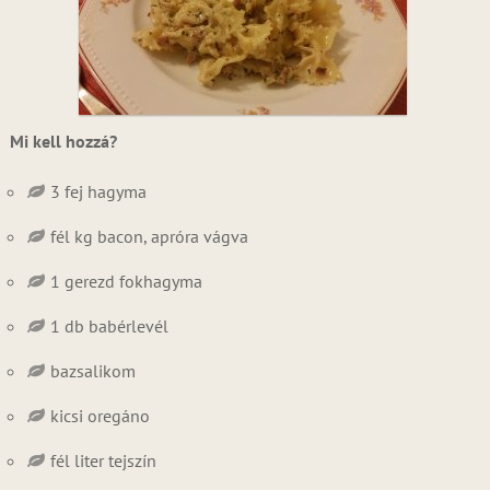
Mi kell hozzá?
3 fej hagyma
fél kg bacon, apróra vágva
1 gerezd fokhagyma
1 db babérlevél
bazsalikom
kicsi oregáno
fél liter tejszín