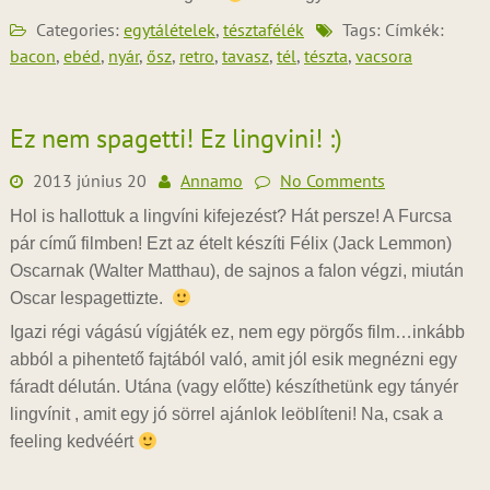
Categories:
egytálételek
,
tésztafélék
Tags: Címkék:
bacon
,
ebéd
,
nyár
,
ősz
,
retro
,
tavasz
,
tél
,
tészta
,
vacsora
Ez nem spagetti! Ez lingvini! :)
2013 június 20
Annamo
No Comments
Hol is hallottuk a lingvíni kifejezést? Hát persze! A Furcsa
pár című filmben! Ezt az ételt készíti Félix (Jack Lemmon)
Oscarnak (Walter Matthau), de sajnos a falon végzi, miután
Oscar lespagettizte.
Igazi régi vágású vígjáték ez, nem egy pörgős film…inkább
abból a pihentető fajtából való, amit jól esik megnézni egy
fáradt délután. Utána (vagy előtte) készíthetünk egy tányér
lingvínit , amit egy jó sörrel ajánlok leöblíteni! Na, csak a
feeling kedvéért