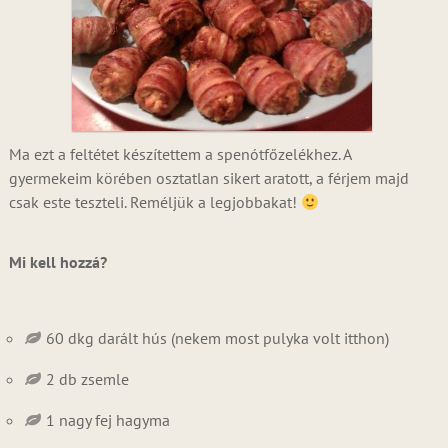
Ma ezt a feltétet készítettem a spenótfőzelékhez. A
gyermekeim körében osztatlan sikert aratott, a férjem majd
csak este teszteli. Reméljük a legjobbakat!
Mi kell hozzá?
60 dkg darált hús (nekem most pulyka volt itthon)
2 db zsemle
1 nagy fej hagyma