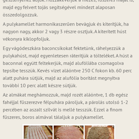
majd egy felvert tojás segítségével mindezt alaposan
összedolgozzuk.
A pulykamellet harmonikaszerűen bevágjuk és kiterítjük, ha
nagyon nagy, akkor 2 vagy 3 részre osztjuk. A kiterített húst
vékonyra kiklopfoljuk.
Egy vágódeszkára baconcsíkokat fektetünk, ráhelyezzük a
pulykahúst, majd egyenletesen ráterítjük a tölteléket. A húst a
baconnal együtt feltekerjük, majd alufóliába csomagolva
tepsibe tesszük. Kevés vizet aláöntve 250 C fokon kb. 60 perc
alatt puhára sütjük, majd az alufólia borítást megnyitva
további 10 perc alatt készre sütjük.
Az almákat meghámozzuk, majd rozét aláöntve, 1 db egész
fahéjjal fűszerezve félpuhára pároljuk, a párolás utolsó 1-2
percében az aszalt szilvát is mellé tesszük. Ezzel a finom
fűszeres, boros almával tálaljuk a pulykamellet.