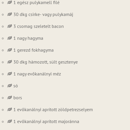
1 egész pulykamell filé
30 dkg csirke- vagy pulykamáj
3 csomag szeletelt bacon
1 nagy hagyma
1 gerezd fokhagyma
30 dkg hámozott, sült gesztenye
1 nagy evőkanálnyi méz
só
bors
1 evőkanálnyi aprított zöldpetrezselyem
1 evőkanálnyi aprított majoránna