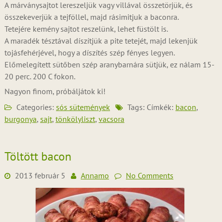
A márványsajtot lereszeljük vagy villával összetörjük, és
összekeverjük a tejföllel, majd rásimitjuk a baconra.
Tetejére kemény sajtot reszelünk, lehet füstölt is.
A maradék tésztával díszítjük a pite tetejét, majd lekenjük
tojásfehérjével, hogy a díszítés szép fényes legyen.
Előmelegített sütőben szép aranybarnára sütjük, ez nálam 15-
20 perc. 200 C fokon.
Nagyon finom, próbáljátok ki!
Categories:
sós sütemények
Tags: Címkék:
bacon
,
burgonya
,
sajt
,
tönkölyliszt
,
vacsora
Töltött bacon
2013 február 5
Annamo
No Comments