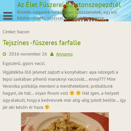
Skip
Az Élet Fűszerei Balatonszepezdről
to
Kisebb-nagyobb hétköznapi szösszenetek, egy kis
content
kézimunkával, sütéssel, főzéssel fűszerezve.
Címke:
bacon
Tejszínes -fűszeres farfalle
2016 november 26
Annamo
Egyszerű, gyors vacsi.
Vígjátékba illő jelenet zajlott a konyhában: apa nézegeti a
tepsi sarkában pihenő maroknyi vacsorát… ennyi??? Mire
Veronika próbálja menteni a menthetetlent: próbáltunk
hagyni, de hát… olyan finom volt
Hát igen, a helyzet
úgy alakult, hogy a kedvesnek már alig-alig jutott belőle… így
jár aki későn ér haza