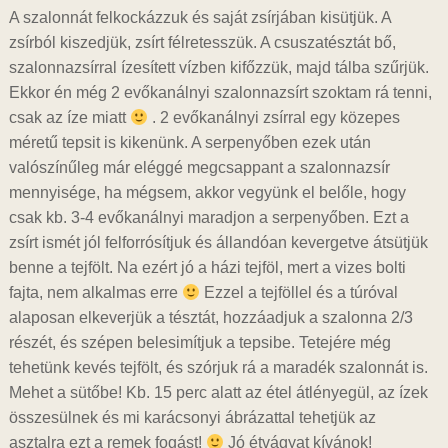
A szalonnát felkockázzuk és saját zsírjában kisütjük. A
zsírból kiszedjük, zsírt félretesszük. A csuszatésztát bő,
szalonnazsírral ízesített vízben kifőzzük, majd tálba szűrjük.
Ekkor én még 2 evőkanálnyi szalonnazsírt szoktam rá tenni,
csak az íze miatt
. 2 evőkanálnyi zsírral egy közepes
méretű tepsit is kikenünk. A serpenyőben ezek után
valószínűleg már eléggé megcsappant a szalonnazsír
mennyisége, ha mégsem, akkor vegyünk el belőle, hogy
csak kb. 3-4 evőkanálnyi maradjon a serpenyőben. Ezt a
zsírt ismét jól felforrósítjuk és állandóan kevergetve átsütjük
benne a tejfölt. Na ezért jó a házi tejföl, mert a vizes bolti
fajta, nem alkalmas erre
Ezzel a tejföllel és a túróval
alaposan elkeverjük a tésztát, hozzáadjuk a szalonna 2/3
részét, és szépen belesimítjuk a tepsibe. Tetejére még
tehetünk kevés tejfölt, és szórjuk rá a maradék szalonnát is.
Mehet a sütőbe! Kb. 15 perc alatt az étel átlényegül, az ízek
összesülnek és mi karácsonyi ábrázattal tehetjük az
asztalra ezt a remek fogást!
Jó étvágyat kívánok!