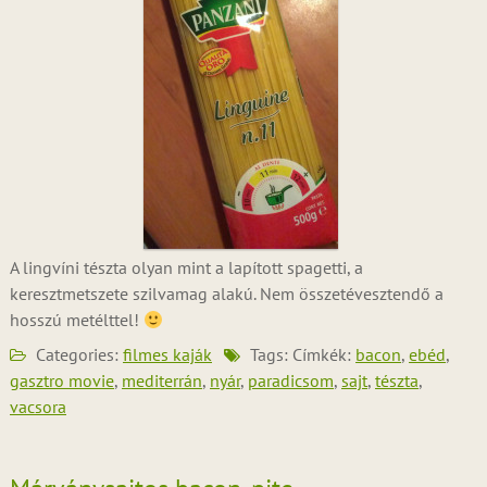
A lingvíni tészta olyan mint a lapított spagetti, a
keresztmetszete szilvamag alakú. Nem összetévesztendő a
hosszú metélttel!
Categories:
filmes kaják
Tags: Címkék:
bacon
,
ebéd
,
gasztro movie
,
mediterrán
,
nyár
,
paradicsom
,
sajt
,
tészta
,
vacsora