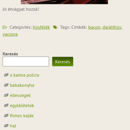
Jó étvágyat hozzá!
Categories:
húsfélék
Tags: Címkék:
bacon
,
darálthús
,
vacsora
Keresés
Keresés
a kamra polcra
babakonyha
édességek
egytálételek
filmes kaják
hal