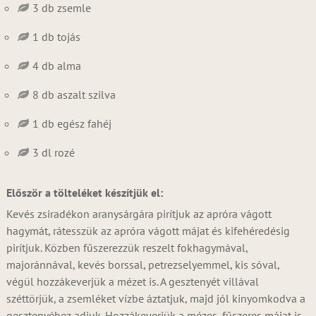
3 db zsemle
1 db tojás
4 db alma
8 db aszalt szilva
1 db egész fahéj
3 dl rozé
Először a tölteléket készítjük el:
Kevés zsiradékon aranysárgára pirítjuk az apróra vágott
hagymát, rátesszük az apróra vágott májat és kifehéredésig
pirítjuk. Közben fűszerezzük reszelt fokhagymával,
majoránnával, kevés borssal, petrezselyemmel, kis sóval,
végül hozzákeverjük a mézet is. A gesztenyét villával
széttörjük, a zsemléket vízbe áztatjuk, majd jól kinyomkodva a
gesztenyéhez adjuk. Hozzákeverjük a mézes, fűszeres májat is,