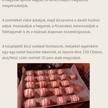
megdinszteljük.
A zsemléket vízbe áztatjuk, majd kicsavarva a darált húshoz
adjuk. Hozzáadjuk a hagymát, a fűszereket, belereszeljük a
fokhagymát is és a tojással alaposan összedolgozzuk.
A húspépből kicsi rudakat formázunk, melyeket egyenként
egy-egy szelet baconbe tekerünk, és tepsire téve 250 Cfokon,
alul/felül sütés mellett 20 perc alatt megsütjük.