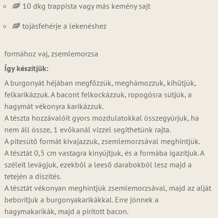
10 dkg trappista vagy más kemény sajt
tojásfehérje a lekenéshez
formához vaj, zsemlemorzsa
Így készítjük:
A burgonyát héjában megfőzzük, meghámozzuk, kihűtjük,
felkarikázzuk. A bacont felkockázzuk, ropogósra sütjük, a
hagymát vékonyra karikázzuk.
A tészta hozzávalóit gyors mozdulatokkal összegyúrjuk, ha
nem áll össze, 1 evőkanál vízzel segíthetünk rajta.
A pitesütő formát kivajazzuk, zsemlemorzsával meghintjük.
A tésztát 0,5 cm vastagra kinyújtjuk, és a formába igazítjuk. A
széleit levágjuk, ezekből a leeső darabokból lesz majd a
tetején a díszítés.
A tésztát vékonyan meghintjük zsemlemorzsával, majd az alját
beborítjuk a burgonyakarikákkal. Erre jönnek a
hagymakarikák, majd a pirított bacon.