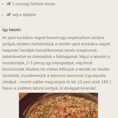
1 csomag farfalle tészta
sajt a tetejére
Így készül:
Az apró kockákra vágott bacont egy serpenyőben zsírjára
pirítjuk, közben mellédobjuk a szintén apró kockákra vágott
hagymát. Ízesítjük bazsalikommal, kevés oregánoval,
babérlevéllel és ráreszeljük a fokhagymát. Végül a tejszínt is
hozzáöntjük, 2-3 percig így rotyogtatjuk, míg kissé
besűrűsödik. Közben bő vízben kifőzzük a tésztát, és miután
leszűrtük, összekeverjük a tejszínes baconnel. Egy tepsibe
simítjuk , reszelt sajttal megszórjuk és kb. 10 perc alatt 180 C
fokon a sütőben készre pirítjuk. Jó étvágyat kívánok!