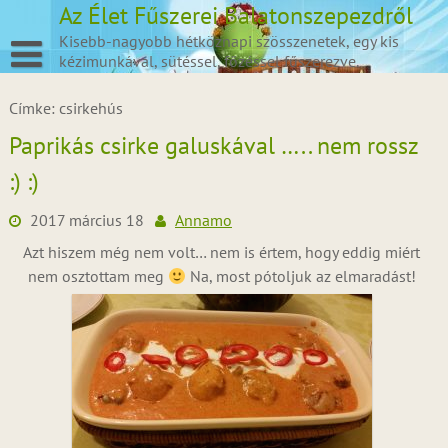
Skip
Az Élet Fűszerei Balatonszepezdről
to
Kisebb-nagyobb hétköznapi szösszenetek, egy kis
content
kézimunkával, sütéssel, főzéssel fűszerezve.
Címke:
csirkehús
Paprikás csirke galuskával ….. nem rossz
:) :)
2017 március 18
Annamo
Azt hiszem még nem volt… nem is értem, hogy eddig miért
nem osztottam meg
Na, most pótoljuk az elmaradást!