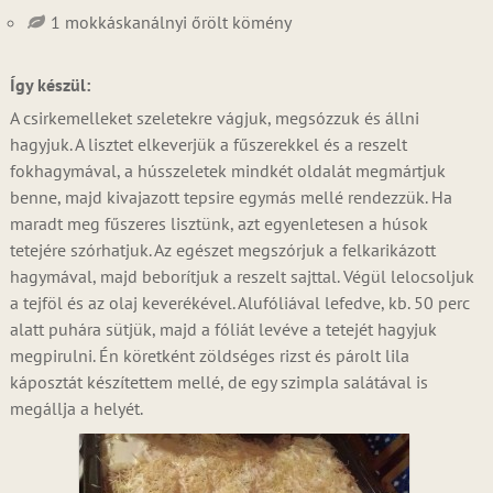
1 mokkáskanálnyi őrölt kömény
Így készül:
A csirkemelleket szeletekre vágjuk, megsózzuk és állni
hagyjuk. A lisztet elkeverjük a fűszerekkel és a reszelt
fokhagymával, a hússzeletek mindkét oldalát megmártjuk
benne, majd kivajazott tepsire egymás mellé rendezzük. Ha
maradt meg fűszeres lisztünk, azt egyenletesen a húsok
tetejére szórhatjuk. Az egészet megszórjuk a felkarikázott
hagymával, majd beborítjuk a reszelt sajttal. Végül lelocsoljuk
a tejföl és az olaj keverékével. Alufóliával lefedve, kb. 50 perc
alatt puhára sütjük, majd a fóliát levéve a tetejét hagyjuk
megpirulni. Én köretként zöldséges rizst és párolt lila
káposztát készítettem mellé, de egy szimpla salátával is
megállja a helyét.