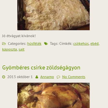
Jó étvágyat kívánok!
Categories:
húsfélék
Tags: Címkék:
csirkehús
,
ebéd
,
káposzta
,
sajt
Gyömbéres csirke zöldségágyon
2013 október 1
Annamo
No Comments