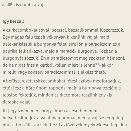
kis darabka vaj
Így készül:
A csirkecombokat sóval, borssal, bazsalikommal fűszerezzük.
Egy magas falú tepsit vékonyan kikenünk vajjal, majd
belekarikázzuk a burgonya felét, erre jön a paradicsom és a
paprika felkarikázva, majd a maradék burgonya. Közben a
burgonyát sózzuk! Én a paradicsomot meg szoktam hámozni,
de ha nincs friss a kertből -télen miért is lenne??- akkor
mirelit, vagy konzerv paradicsommal is elkészíthető.
A befűszerezett csirkecombokat réteslisztben megforgatjuk,
ettől lesz a bőre finom ropogós, majd a burgonya tetejére a
tepsibe fektetjük, minden csirkecombra teszünk egy kis
darabka vajat.
Itt jegyezném meg, hogy ebben az esetben nem
helyettesíthetjük a vajat margarinnal, mert a vaj íze rengeteg
pluszt hozzátesz az ételhez. Laktózérzékenyeknek esetleg Liga