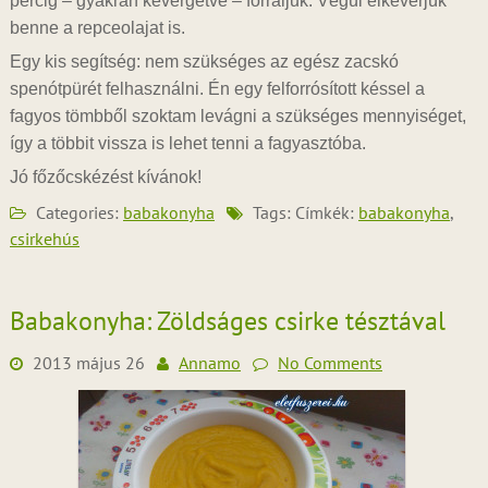
percig – gyakran kevergetve – forraljuk. Végül elkeverjük
benne a repceolajat is.
Egy kis segítség: nem szükséges az egész zacskó
spenótpürét felhasználni. Én egy felforrósított késsel a
fagyos tömbből szoktam levágni a szükséges mennyiséget,
így a többit vissza is lehet tenni a fagyasztóba.
Jó főzőcskézést kívánok!
Categories:
babakonyha
Tags: Címkék:
babakonyha
,
csirkehús
Babakonyha: Zöldságes csirke tésztával
2013 május 26
Annamo
No Comments