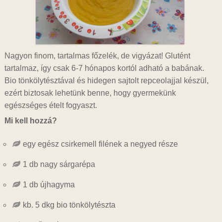
Nagyon finom, tartalmas főzelék, de vigyázat! Glutént
tartalmaz, így csak 6-7 hónapos kortól adható a babának.
Bio tönkölytésztával és hidegen sajtolt repceolajjal készül,
ezért biztosak lehetünk benne, hogy gyermekünk
egészséges ételt fogyaszt.
Mi kell hozzá?
egy egész csirkemell filének a negyed része
1 db nagy sárgarépa
1 db újhagyma
kb. 5 dkg bio tönkölytészta