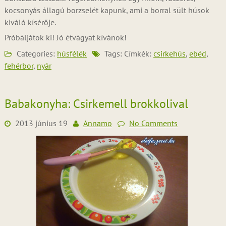
kocsonyás állagú borzselét kapunk, ami a borral sült húsok
kiváló kísérője.
Próbáljátok ki! Jó étvágyat kívánok!
Categories:
húsfélék
Tags: Címkék:
csirkehús
,
ebéd
,
fehérbor
,
nyár
Babakonyha: Csirkemell brokkolival
2013 június 19
Annamo
No Comments