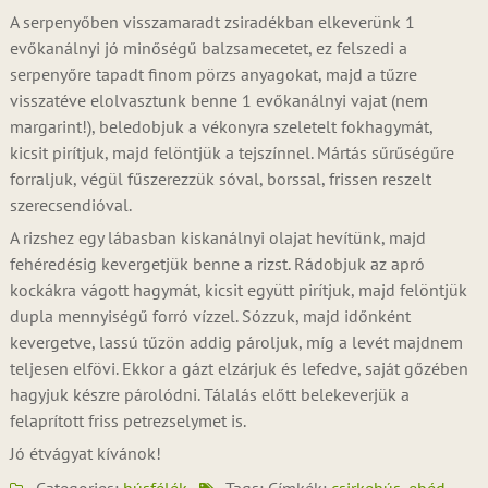
A serpenyőben visszamaradt zsiradékban elkeverünk 1
evőkanálnyi jó minőségű balzsamecetet, ez felszedi a
serpenyőre tapadt finom pörzs anyagokat, majd a tűzre
visszatéve elolvasztunk benne 1 evőkanálnyi vajat (nem
margarint!), beledobjuk a vékonyra szeletelt fokhagymát,
kicsit pirítjuk, majd felöntjük a tejszínnel. Mártás sűrűségűre
forraljuk, végül fűszerezzük sóval, borssal, frissen reszelt
szerecsendióval.
A rizshez egy lábasban kiskanálnyi olajat hevítünk, majd
fehéredésig kevergetjük benne a rizst. Rádobjuk az apró
kockákra vágott hagymát, kicsit együtt pirítjuk, majd felöntjük
dupla mennyiségű forró vízzel. Sózzuk, majd időnként
kevergetve, lassú tűzön addig pároljuk, míg a levét majdnem
teljesen elfövi. Ekkor a gázt elzárjuk és lefedve, saját gőzében
hagyjuk készre párolódni. Tálalás előtt belekeverjük a
felaprított friss petrezselymet is.
Jó étvágyat kívánok!