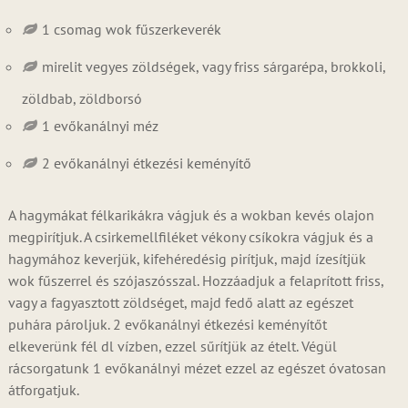
1 csomag wok fűszerkeverék
mirelit vegyes zöldségek, vagy friss sárgarépa, brokkoli,
zöldbab, zöldborsó
1 evőkanálnyi méz
2 evőkanálnyi étkezési keményítő
A hagymákat félkarikákra vágjuk és a wokban kevés olajon
megpirítjuk. A csirkemellfiléket vékony csíkokra vágjuk és a
hagymához keverjük, kifehéredésig pirítjuk, majd ízesítjük
wok fűszerrel és szójaszósszal. Hozzáadjuk a felaprított friss,
vagy a fagyasztott zöldséget, majd fedő alatt az egészet
puhára pároljuk. 2 evőkanálnyi étkezési keményítőt
elkeverünk fél dl vízben, ezzel sűrítjük az ételt. Végül
rácsorgatunk 1 evőkanálnyi mézet ezzel az egészet óvatosan
átforgatjuk.