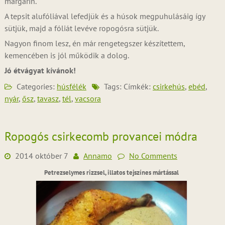
margarin.
A tepsit alufóliával lefedjük és a húsok megpuhulásáig így
sütjük, majd a fóliát levéve ropogósra sütjük.
Nagyon finom lesz, én már rengetegszer készítettem,
kemencében is jól működik a dolog.
Jó étvágyat kívánok!
Categories:
húsfélék
Tags: Címkék:
csirkehús
,
ebéd
,
nyár
,
ősz
,
tavasz
,
tél
,
vacsora
Ropogós csirkecomb provancei módra
2014 október 7
Annamo
No Comments
Petrezselymes rizzsel, illatos tejszínes mártással