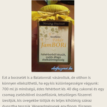
Ezt a borzselét is a Balatonnál vásároltuk, de otthon is
könnyen elkészíthető, ha egy kis különlegességre vágyunk:
700 ml jó minőségű, édes fehérbort kb. 40 dkg cukorral és egy
csomag zselésítővel összefőzünk, tetszőleges fűszerrel
ízesítjük, kis üvegekbe töltjük és teljes kihűlésig száraz
dunsztba tesszük. Végeredménynek egy finom, fűszeres,