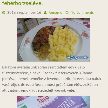
fehérborzselével
2013 szeptember 16
Annamo
No Comments
Balatoni nyaralásunk során szert tettem egy kiváló
fűszerkeverékre, a neve: Csopak fűszerkeverék. A Tamás
pincészet remek terméke. A levendulaszörpöt évek óta náluk
vásároljuk, de ezt a fűszert most próbáltam először. Bátran
állíthatom, rendkívül elégedett vagyok vele.