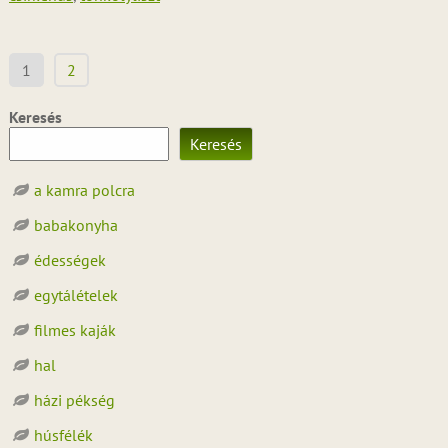
Bejegyzések
1
2
lapozása
Keresés
Keresés
a kamra polcra
babakonyha
édességek
egytálételek
filmes kaják
hal
házi pékség
húsfélék