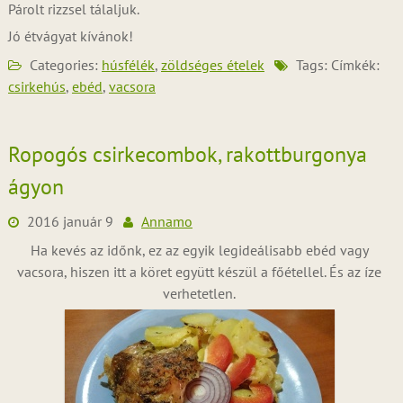
Párolt rizzsel tálaljuk.
Jó étvágyat kívánok!
Categories:
húsfélék
,
zöldséges ételek
Tags: Címkék:
csirkehús
,
ebéd
,
vacsora
Ropogós csirkecombok, rakottburgonya
ágyon
2016 január 9
Annamo
Ha kevés az időnk, ez az egyik legideálisabb ebéd vagy
vacsora, hiszen itt a köret együtt készül a főétellel. És az íze
verhetetlen.