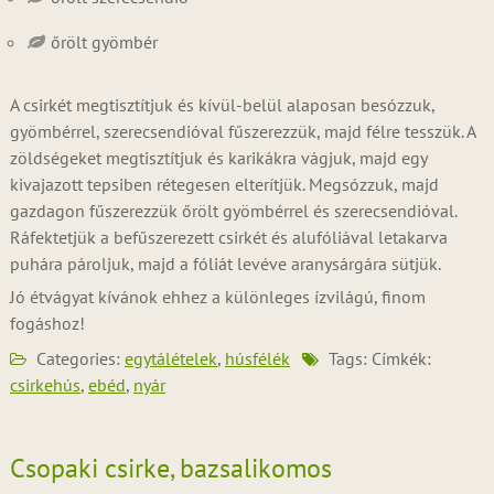
őrölt gyömbér
A csirkét megtisztítjuk és kívül-belül alaposan besózzuk,
gyömbérrel, szerecsendióval fűszerezzük, majd félre tesszük. A
zöldségeket megtisztítjuk és karikákra vágjuk, majd egy
kivajazott tepsiben rétegesen elterítjük. Megsózzuk, majd
gazdagon fűszerezzük őrölt gyömbérrel és szerecsendióval.
Ráfektetjük a befűszerezett csirkét és alufóliával letakarva
puhára pároljuk, majd a fóliát levéve aranysárgára sütjük.
Jó étvágyat kívánok ehhez a különleges ízvilágú, finom
fogáshoz!
Categories:
egytálételek
,
húsfélék
Tags: Címkék:
csirkehús
,
ebéd
,
nyár
Csopaki csirke, bazsalikomos