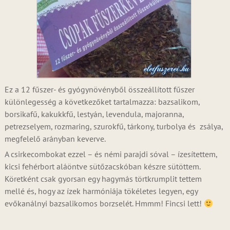
Ez a 12 fűszer- és gyógynövényből összeállított fűszer
különlegesség a következőket tartalmazza: bazsalikom,
borsikafű, kakukkfű, lestyán, levendula, majoranna,
petrezselyem, rozmaring, szurokfű, tárkony, turbolya és zsálya,
megfelelő arányban keverve.
A csirkecombokat ezzel – és némi parajdi sóval – ízesítettem,
kicsi fehérbort aláöntve sütőzacskóban készre sütöttem.
Köretként csak gyorsan egy hagymás törtkrumplit tettem
mellé és, hogy az ízek harmóniája tökéletes legyen, egy
evőkanálnyi bazsalikomos borzselét. Hmmm! Fincsi lett!