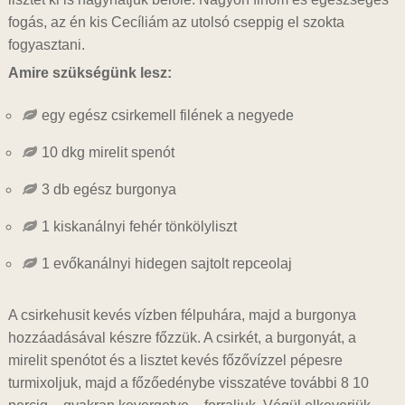
fogás, az én kis Cecíliám az utolsó cseppig el szokta
fogyasztani.
Amire szükségünk lesz:
egy egész csirkemell filének a negyede
10 dkg mirelit spenót
3 db egész burgonya
1 kiskanálnyi fehér tönkölyliszt
1 evőkanálnyi hidegen sajtolt repceolaj
A csirkehusit kevés vízben félpuhára, majd a burgonya
hozzáadásával készre főzzük. A csirkét, a burgonyát, a
mirelit spenótot és a lisztet kevés főzővízzel pépesre
turmixoljuk, majd a főzőedénybe visszatéve további 8 10