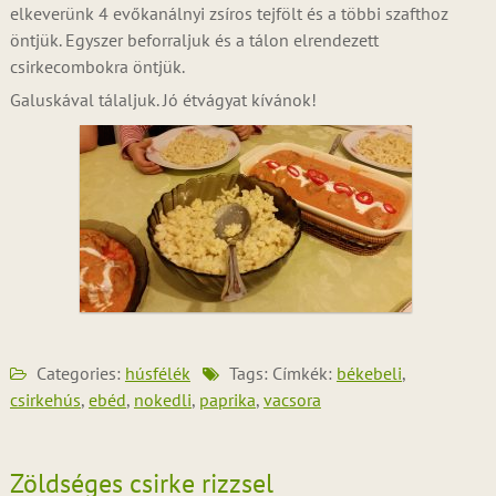
elkeverünk 4 evőkanálnyi zsíros tejfölt és a többi szafthoz
öntjük. Egyszer beforraljuk és a tálon elrendezett
csirkecombokra öntjük.
Galuskával tálaljuk. Jó étvágyat kívánok!
Categories:
húsfélék
Tags: Címkék:
békebeli
,
csirkehús
,
ebéd
,
nokedli
,
paprika
,
vacsora
Zöldséges csirke rizzsel