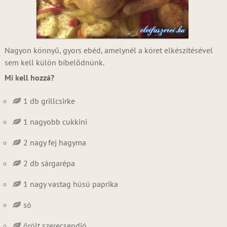
Nagyon könnyű, gyors ebéd, amelynél a köret elkészítésével
sem kell külön bíbelődnünk.
Mi kell hozzá?
1 db grillcsirke
1 nagyobb cukkini
2 nagy fej hagyma
2 db sárgarépa
1 nagy vastag húsú paprika
só
őrölt szerecsendió