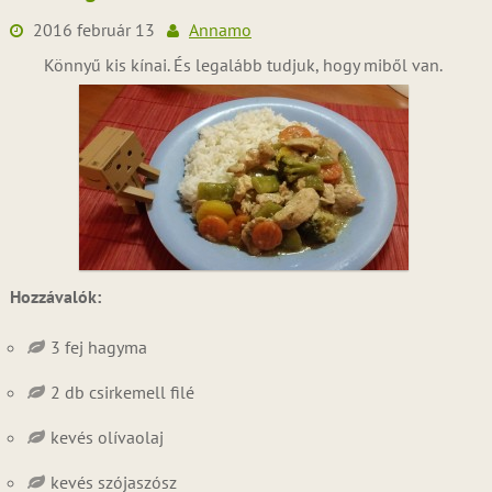
2016 február 13
Annamo
Könnyű kis kínai. És legalább tudjuk, hogy miből van.
Hozzávalók:
3 fej hagyma
2 db csirkemell filé
kevés olívaolaj
kevés szójaszósz