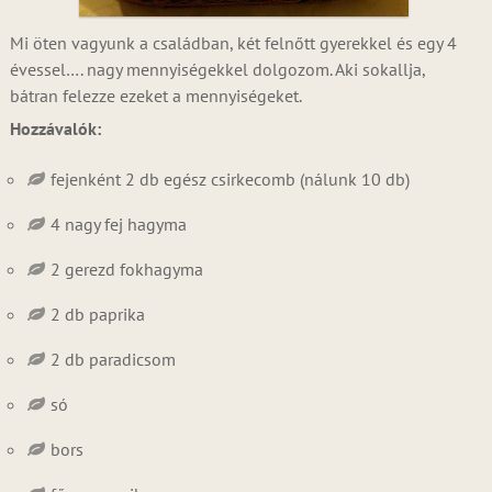
Mi öten vagyunk a családban, két felnőtt gyerekkel és egy 4
évessel…. nagy mennyiségekkel dolgozom. Aki sokallja,
bátran felezze ezeket a mennyiségeket.
Hozzávalók:
fejenként 2 db egész csirkecomb (nálunk 10 db)
4 nagy fej hagyma
2 gerezd fokhagyma
2 db paprika
2 db paradicsom
só
bors