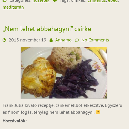
Categories:
húsfélék
Tags: Címkék:
csirkehús
,
ebéd
,
mediterrán
„Nem lehet abbahagyni” csirke
2013 november 19
Annamo
No Comments
Frank Júlia kiváló receptje, csirkemellből elkészítve. Egyszerű
és finom fogás, tényleg nem lehet abbahagyni.
Hozzávalók: