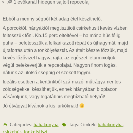
1 evőkanál hidegen sajtolt repceolaj
Ebből a mennyiségből két adag étel készíthető.
A porcoktól, hártyáktól megtisztított csirkehusit kevés vízben
feltesszük főni. Kb.15 perc elteltével – ha már a hús félig
puha – beletesszük a felkarikázott répát és újhagymát, majd
újraforrás után a tönkölytésztát. Az ételt készre főzzük, majd
kevés főzővizet hagyva rajta, az egészet leturmixoljuk,
végül belekeverjük a repceolajat. Nagyon finom fogás,
nálunk az utolsó cseppig el szokott fogyni.
Ideális esetben a kertünkből származó, műtrágyamentes
zöldségekkel készíthetjük, ennek hiányában biopiacon
vásároljunk, vagy legalábbis megbízható helyről!
Jó étvágyat kívánok a kis lurkóknak!
Categories:
babakonyha
Tags: Címkék:
babakonyha
,
csirkehús
,
tönkölyliszt