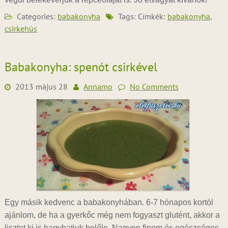
Categories:
babakonyha
Tags: Címkék:
babakonyha
,
csirkehús
Babakonyha: spenót csirkével
2013 május 28
Annamo
No Comments
Egy másik kedvenc a babakonyhában. 6-7 hónapos kortól
ajánlom, de ha a gyerkőc még nem fogyaszt glutént, akkor a
lisztet ki is hagyhatjuk belőle. Nagyon finom és egészséges