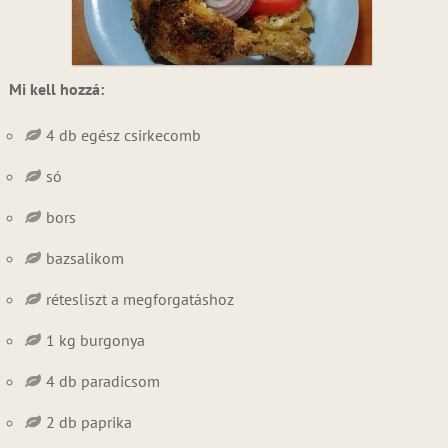
Mi kell hozzá:
4 db egész csirkecomb
só
bors
bazsalikom
rétesliszt a megforgatáshoz
1 kg burgonya
4 db paradicsom
2 db paprika