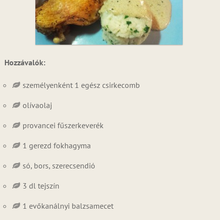
Hozzávalók:
személyenként 1 egész csirkecomb
olívaolaj
provancei fűszerkeverék
1 gerezd fokhagyma
só, bors, szerecsendió
3 dl tejszín
1 evőkanálnyi balzsamecet