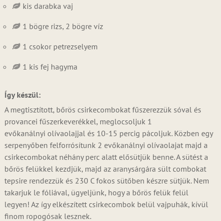
kis darabka vaj
1 bögre rizs, 2 bögre víz
1 csokor petrezselyem
1 kis fej hagyma
Így készül:
A megtisztított, bőrös csirkecombokat fűszerezzük sóval és
provancei fűszerkeverékkel, meglocsoljuk 1
evőkanálnyi olívaolajjal és 10-15 percig pácoljuk. Közben egy
serpenyőben felforrósítunk 2 evőkanálnyi olívaolajat majd a
csirkecombokat néhány perc alatt elősütjük benne. A sütést a
bőrös felükkel kezdjük, majd az aranysárgára sült combokat
tepsire rendezzük és 230 C fokos sütőben készre sütjük. Nem
takarjuk le fóliával, ügyeljünk, hogy a bőrös felük felül
legyen! Az így elkészített csirkecombok belül vajpuhák, kívül
finom ropogósak lesznek.