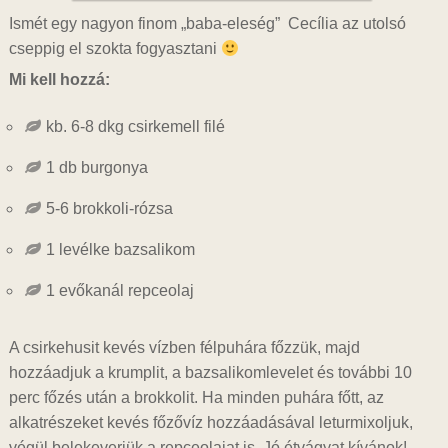
Ismét egy nagyon finom „baba-eleség” Cecília az utolsó
cseppig el szokta fogyasztani
Mi kell hozzá:
kb. 6-8 dkg csirkemell filé
1 db burgonya
5-6 brokkoli-rózsa
1 levélke bazsalikom
1 evőkanál repceolaj
A csirkehusit kevés vízben félpuhára főzzük, majd
hozzáadjuk a krumplit, a bazsalikomlevelet és további 10
perc főzés után a brokkolit. Ha minden puhára főtt, az
alkatrészeket kevés főzővíz hozzáadásával leturmixoljuk,
végül belekeverjük a repceolajat is. Jó étvágyat kívánok!