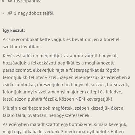
fűszerpaprika
1 nagy doboz tejföl
Így készül:
A csirkecombokat ketté vágjuk és bevallom, én a bőrét el
szoktam távolítani.
Kevés zsiradékon megpirítjuk az apróra vágott hagymát,
hozzáadjuk a felkockázott paprikát és a meghámozott
paradicsomot, elkeverjük rajta a fűszerpaprikát és rögtön
felöntjük kb fél liter vízzel. Szépen elrendezzük az edényben a
csirkecombokat, ráreszeljük a fokhagymát, sózzuk, borsozzuk,
felöntjük annyi vízzel amennyi majdnem ellepi és lefedve,
lassú tűzön puhára főzzük. Közben NEM kevergetjük!
Miután a csirkecombok megfőttek, szépen kiszedjük őket a
tálaló tálra, óvatosan, nehogy szétessenek.
Az edényben maradt szaftot egy botmixerrel simára keverjük,
majd egy tálkába kiszedünk 2 merőkanálnyit belőle. Ebben