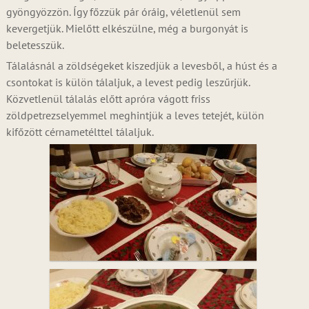
gyöngyözzön. Így főzzük pár óráig, véletlenül sem
kevergetjük. Mielőtt elkészülne, még a burgonyát is
beletesszük.
Tálalásnál a zöldségeket kiszedjük a levesből, a húst és a
csontokat is külön tálaljuk, a levest pedig leszűrjük.
Közvetlenül tálalás előtt apróra vágott friss
zöldpetrezselyemmel meghintjük a leves tetejét, külön
kifőzött cérnametélttel tálaljuk.