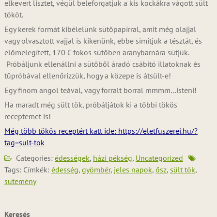
elkevert lisztet, végül beleforgatjuk a kis kockákra vágott sült
tököt.
Egy kerek formát kibélelünk sütőpapírral, amit még olajjal
vagy olvasztott vajjal is kikenünk, ebbe simítjuk a tésztát, és
előmelegített, 170 C fokos sütőben aranybarnára sütjük.
Próbáljunk ellenállni a sütőből áradó csábító illatoknak és
tűpróbával ellenőrizzük, hogy a közepe is átsült-e!
Egy finom angol teával, vagy forralt borral mmmm…isteni!
Ha maradt még sült tök, próbáljátok ki a többi tökös
receptemet is!
Még több tökös receptért katt ide
:
https://eletfuszerei.hu/?
tag=sult-tok
Categories:
édességek
,
házi pékség
,
Uncategorized
Tags: Címkék:
édesség
,
gyömbér
,
jeles napok
,
ősz
,
sült tök
,
sütemény
Keresés