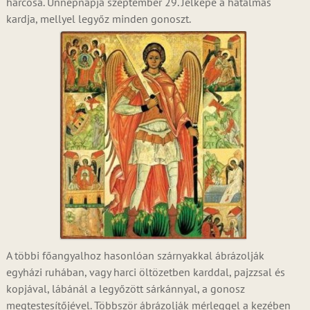
harcosa. Ünnepnapja szeptember 29. Jelképe a hatalmas
kardja, mellyel legyőz minden gonoszt.
A többi főangyalhoz hasonlóan szárnyakkal ábrázolják
egyházi ruhában, vagy harci öltözetben karddal, pajzzsal és
kopjával, lábánál a legyőzött sárkánnyal, a gonosz
megtestesítőjével. Többször ábrázolják mérleggel a kezében