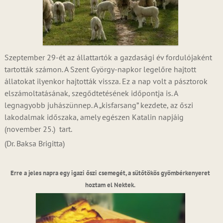
Szeptember 29-ét az állattartók a gazdasági év fordulójaként
tartották számon. A Szent György-napkor legelőre hajtott
állatokat ilyenkor hajtották vissza. Ez a nap volt a pásztorok
elszámoltatásának, szegődtetésének időpontja is. A
legnagyobb juhászünnep. A „kisfarsang” kezdete, az őszi
lakodalmak időszaka, amely egészen Katalin napjáig
(november 25.) tart.
(Dr. Baksa Brigitta)
Erre a jeles napra egy igazi őszi csemegét, a sütőtökös gyömbérkenyeret
hoztam el Nektek.