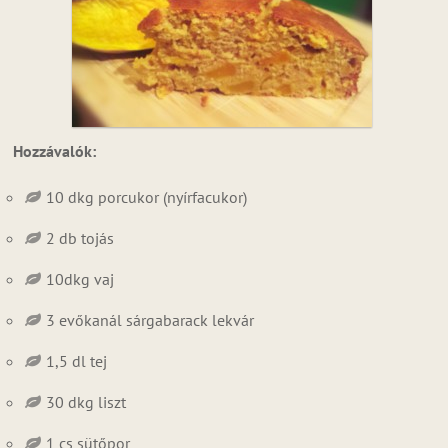
Hozzávalók:
10 dkg porcukor (nyírfacukor)
2 db tojás
10dkg vaj
3 evőkanál sárgabarack lekvár
1,5 dl tej
30 dkg liszt
1 cs sütőpor