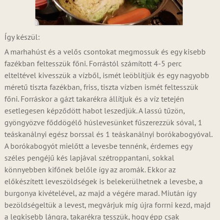
Így készül:
A marhahúst és a velős csontokat megmossuk és egy kisebb
fazékban feltesszük főni. Forrástól számított 4-5 perc
elteltével kivesszük a vízből, ismét leöblítjük és egy nagyobb
méretű tiszta fazékban, friss, tiszta vízben ismét feltesszük
főni. Forráskor a gázt takarékra állítjuk és a víz tetején
esetlegesen képződött habot leszedjük. A lassú tűzön,
gyöngyözve főddögélő húslevesünket fűszerezzük sóval, 1
teáskanálnyi egész borssal és 1 teáskanálnyi borókabogyóval.
A borókabogyót mielőtt a levesbe tennénk, érdemes egy
széles pengéjű kés lapjával szétroppantani, sokkal
könnyebben kifőnek belőle így az aromák. Ekkor az
előkészített leveszöldségek is belekerülhetnek a levesbe, a
burgonya kivételével, az majd a végére marad. Miután így
bezöldségeltük a levest, megvárjuk míg újra forrni kezd, majd
a legkisebb lángra, takarékra tesszük, hogy épp csak