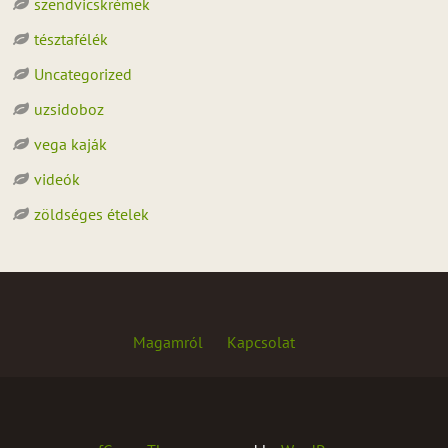
szendvicskrémek
tésztafélék
Uncategorized
uzsidoboz
vega kaják
videók
zöldséges ételek
Magamról
Kapcsolat