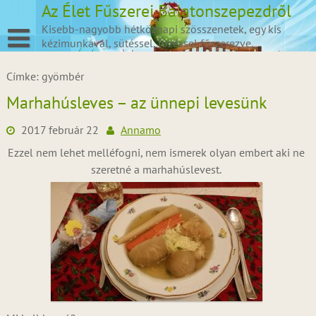
Skip
Az Élet Fűszerei Balatonszepezdről
to
Kisebb-nagyobb hétköznapi szösszenetek, egy kis
content
kézimunkával, sütéssel, főzéssel fűszerezve.
Címke:
gyömbér
Marhahúsleves – az ünnepi levesünk
2017 február 22
Annamo
Ezzel nem lehet melléfogni, nem ismerek olyan embert aki ne
szeretné a marhahúslevest.