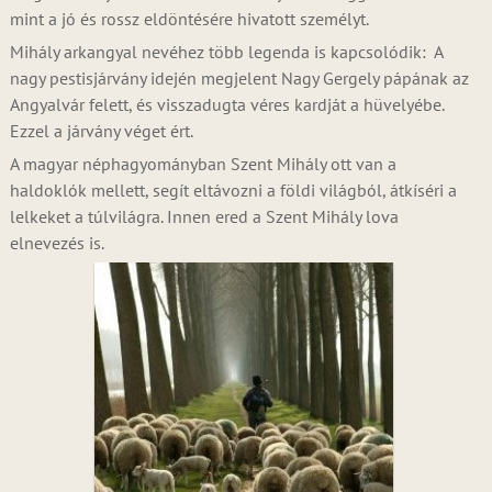
mint a jó és rossz eldöntésére hivatott személyt.
Mihály arkangyal nevéhez több legenda is kapcsolódik: A
nagy pestisjárvány idején megjelent Nagy Gergely pápának az
Angyalvár felett, és visszadugta véres kardját a hüvelyébe.
Ezzel a járvány véget ért.
A magyar néphagyományban Szent Mihály ott van a
haldoklók mellett, segít eltávozni a földi világból, átkíséri a
lelkeket a túlvilágra. Innen ered a Szent Mihály lova
elnevezés is.