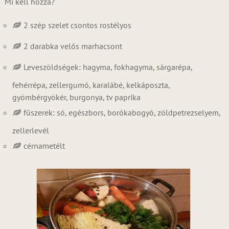
Mi kell hozzá?
2 szép szelet csontos rostélyos
2 darabka velős marhacsont
Leveszöldségek: hagyma, fokhagyma, sárgarépa,
fehérrépa, zellergumó, karalábé, kelkáposzta,
gyömbérgyökér, burgonya, tv paprika
fűszerek: só, egészbors, borókabogyó, zöldpetrezselyem,
zellerlevél
cérnametélt