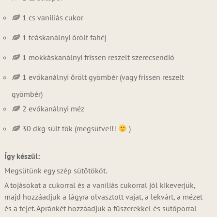
1 cs vaniliás cukor
1 teáskanálnyi őrölt fahéj
1 mokkáskanálnyi frissen reszelt szerecsendió
1 evőkanálnyi őrölt gyömbér (vagy frissen reszelt
gyömbér)
2 evőkanálnyi méz
30 dkg sült tök (megsütve!!!
)
Így készül:
Megsütünk egy szép sütőtököt.
A tojásokat a cukorral és a vaníliás cukorral jól kikeverjük,
majd hozzáadjuk a lágyra olvasztott vajat, a lekvárt, a mézet
és a tejet. Apránkét hozzáadjuk a fűszerekkel és sütőporral