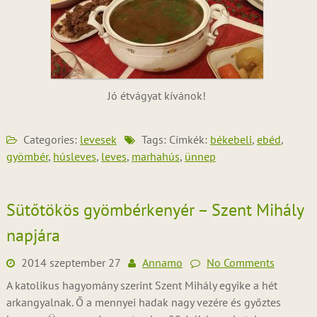
Jó étvágyat kívánok!
Categories:
levesek
Tags: Címkék:
békebeli
,
ebéd
,
gyömbér
,
húsleves
,
leves
,
marhahús
,
ünnep
Sütőtökös gyömbérkenyér – Szent Mihály
napjára
2014 szeptember 27
Annamo
No Comments
A katolikus hagyomány szerint Szent Mihály egyike a hét
arkangyalnak. Ő a mennyei hadak nagy vezére és győztes