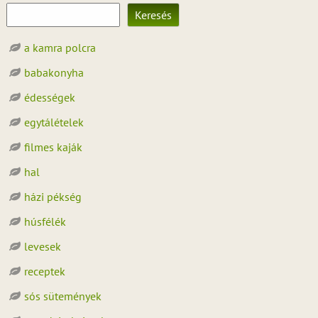
Keresés
a kamra polcra
babakonyha
édességek
egytálételek
filmes kaják
hal
házi pékség
húsfélék
levesek
receptek
sós sütemények