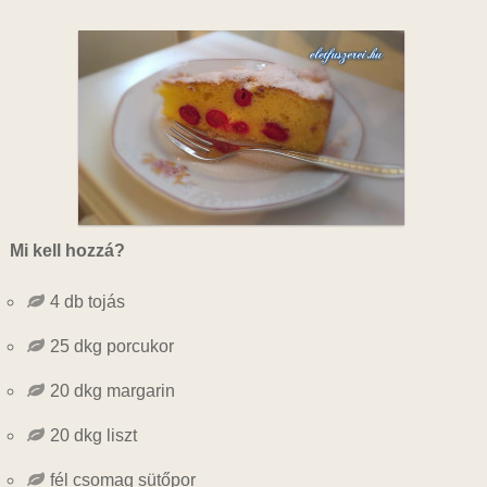
Mi kell hozzá?
4 db tojás
25 dkg porcukor
20 dkg margarin
20 dkg liszt
fél csomag sütőpor