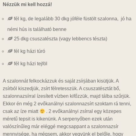
Nézzük mi kell hozzá!
fél kg, de legalább 30 dkg jóféle füstölt szalonna, jó ha
némi hús is található benne
25 dkg csuszatészta (vagy lebbencs tészta)
fél kg házi túró
fél kg házi tejföl
A szalonnát felkockázzuk és saját zsírjában kisütjük. A
zsírból kiszedjük, zsírt félretesszük. A csuszatésztát bő,
szalonnazsírral ízesített vízben kifőzzük, majd tálba szűrjük.
Ekkor én még 2 evőkanálnyi szalonnazsírt szoktam rá tenni,
csak az íze miatt
. 2 evőkanálnyi zsírral egy közepes
méretű tepsit is kikenünk. A serpenyőben ezek után
valószínűleg már eléggé megcsappant a szalonnazsír
mennyisége, ha mégsem, akkor vegyünk el belőle, hogy