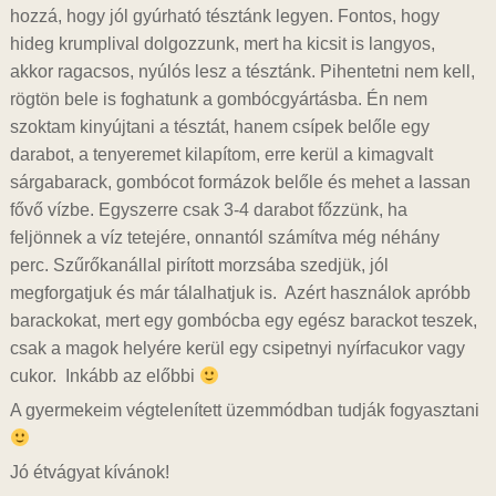
hozzá, hogy jól gyúrható tésztánk legyen. Fontos, hogy
hideg krumplival dolgozzunk, mert ha kicsit is langyos,
akkor ragacsos, nyúlós lesz a tésztánk. Pihentetni nem kell,
rögtön bele is foghatunk a gombócgyártásba. Én nem
szoktam kinyújtani a tésztát, hanem csípek belőle egy
darabot, a tenyeremet kilapítom, erre kerül a kimagvalt
sárgabarack, gombócot formázok belőle és mehet a lassan
fővő vízbe. Egyszerre csak 3-4 darabot főzzünk, ha
feljönnek a víz tetejére, onnantól számítva még néhány
perc. Szűrőkanállal pirított morzsába szedjük, jól
megforgatjuk és már tálalhatjuk is. Azért használok apróbb
barackokat, mert egy gombócba egy egész barackot teszek,
csak a magok helyére kerül egy csipetnyi nyírfacukor vagy
cukor.
Inkább az előbbi
A gyermekeim végtelenített üzemmódban tudják fogyasztani
Jó étvágyat kívánok!