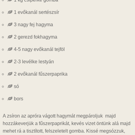
1 evőkanál sertészsír
3 nagy fej hagyma
2 gerezd fokhagyma
4-5 nagy evőkanál tejföl
2-3 levélke lestyán
2 evőkanál fűszerpaprika
só
bors
A zsíron az apróra vágott hagymát megpároljuk majd
hozzákeverjük a fűszerpaprikát, kevés vizet öntünk alá majd
mehet rá a tisztított, felszeletelt gomba. Kissé megsózzuk,