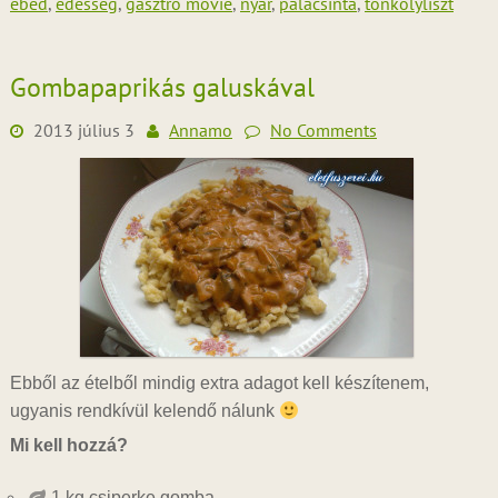
ebéd
,
édesség
,
gasztro movie
,
nyár
,
palacsinta
,
tönkölyliszt
Gombapaprikás galuskával
2013 július 3
Annamo
No Comments
Ebből az ételből mindig extra adagot kell készítenem,
ugyanis rendkívül kelendő nálunk
Mi kell hozzá?
1 kg csiperke gomba