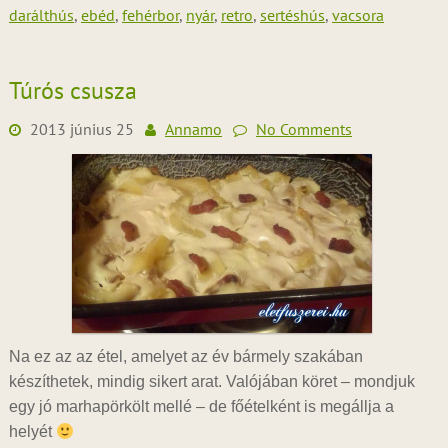
darálthús
,
ebéd
,
fehérbor
,
nyár
,
retro
,
sertéshús
,
vacsora
Túrós csusza
2013 június 25
Annamo
No Comments
Na ez az az étel, amelyet az év bármely szakában
készíthetek, mindig sikert arat. Valójában köret – mondjuk
egy jó marhapörkölt mellé – de főételként is megállja a
helyét