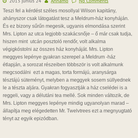
2013 június 24
Annamo
No Comments
Teszi fel a kérdést széles mosollyal Wilson kapitány,
ahányszor csak látogatást tesz a Meldrum-ház konyháján.
És ez bizony sűrűn megesik, ugyanis elmondása szerint
Mrs. Lipton az utca legjobb szakácsnője – ő már csak tudja,
hiszen mint utcán posztoló rendőr, volt alkalma
végigkóstolni az összes ház konyháját. Mrs. Lipton
meggyes lepénye gyakran szerepel a Meldrum -ház
étlapján, a sorozat részeiben többször is volt alkalmunk
megcsodálni ezt a magas, torta formájú, aranysárga
tésztájú süteményt, melyben a meggyek sosem süllyednek
le a tészta aljára. Gyakran fogyasztják a ház cselédei is a
reggeli, vagy a délutáni tea mellé. Sok minden változik, de
Mrs. Lipton meggyes lepénye mindig ugyanolyan marad –
állapítja meg elégedetten Mr. Twelvtrees ezt a megnyugtató
tényt az egyik epizódban.