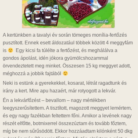
A kertünkben a tavalyi év során tömeges monília-fertőzés
pusztított. Ennek esett áldozatául többek között 4 meggyfám
is
Egy kicsi fa túlélte a fertőzést, és meghálálva a
gondos ápolást, idén jókora gyümölcshozammal
örvendeztetett meg minket. Összesen 15 kg meggyet adott,
méghozzá a jobbik fajtából
Neki is estünk a gyerekekkel, kosarat, létrát ragadtunk és
irány a kert. Mire apu hazaért, már rotyogott a lekvár.
Én a lekvárfőzést – bevallom – nagy mértékben
leegyszerűsítettem. A tisztított, magozott meggyet lemértem,
és egy nagy fazékban feltettem főni. Amikor a levének nagy
részét elfőtte, botmixerrel összezúztam és tovább főztem,
míg be nem sűrűsödött. Ekkor hozzáadtam kilónként 50 dkg