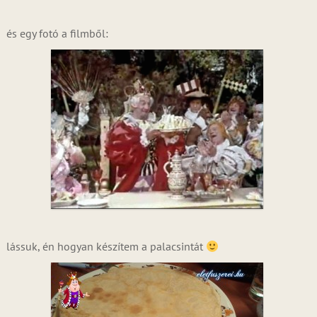
és egy fotó a filmből:
lássuk, én hogyan készítem a palacsintát