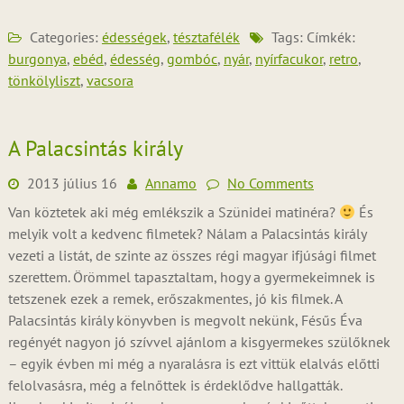
Categories:
édességek
,
tésztafélék
Tags: Címkék:
burgonya
,
ebéd
,
édesség
,
gombóc
,
nyár
,
nyírfacukor
,
retro
,
tönkölyliszt
,
vacsora
A Palacsintás király
2013 július 16
Annamo
No Comments
Van köztetek aki még emlékszik a Szünidei matinéra?
És
melyik volt a kedvenc filmetek? Nálam a Palacsintás király
vezeti a listát, de szinte az összes régi magyar ifjúsági filmet
szerettem. Örömmel tapasztaltam, hogy a gyermekeimnek is
tetszenek ezek a remek, erőszakmentes, jó kis filmek. A
Palacsintás király könyvben is megvolt nekünk, Fésűs Éva
regényét nagyon jó szívvel ajánlom a kisgyermekes szülőknek
– egyik évben mi még a nyaralásra is ezt vittük elalvás előtti
felolvasásra, még a felnőttek is érdeklődve hallgatták.