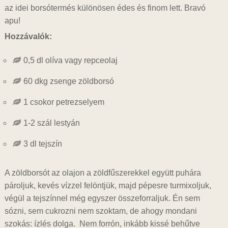
az idei borsótermés különösen édes és finom lett. Bravó
apu!
Hozzávalók:
0,5 dl olíva vagy repceolaj
60 dkg zsenge zöldborsó
1 csokor petrezselyem
1-2 szál lestyán
3 dl tejszín
A zöldborsót az olajon a zöldfűszerekkel együtt puhára
pároljuk, kevés vízzel felöntjük, majd pépesre turmixoljuk,
végül a tejszínnel még egyszer összeforraljuk. Én sem
sózni, sem cukrozni nem szoktam, de ahogy mondani
szokás: ízlés dolga. Nem forrón, inkább kissé behűtve