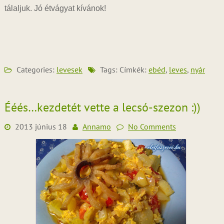
tálaljuk. Jó étvágyat kívánok!
Categories:
levesek
Tags: Címkék:
ebéd
,
leves
,
nyár
Ééés…kezdetét vette a lecsó-szezon :))
2013 június 18
Annamo
No Comments