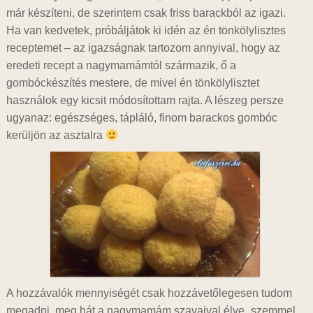
már készíteni, de szerintem csak friss barackból az igazi.
Ha van kedvetek, próbáljátok ki idén az én tönkölylisztes
receptemet – az igazságnak tartozom annyival, hogy az
eredeti recept a nagymamámtól származik, ő a
gombóckészítés mestere, de mivel én tönkölylisztet
használok egy kicsit módosítottam rajta. A lészeg persze
ugyanaz: egészséges, tápláló, finom barackos gombóc
kerüljön az asztalra
A hozzávalók mennyiségét csak hozzávetőlegesen tudom
megadni, meg hát a nagymamám szavaival élve „szemmel,