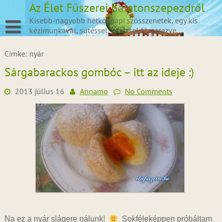
Skip
Az Élet Fűszerei Balatonszepezdről
to
Kisebb-nagyobb hétköznapi szösszenetek, egy kis
content
kézimunkával, sütéssel, főzéssel fűszerezve.
Címke:
nyár
Sárgabarackos gombóc – itt az ideje :)
2013 július 16
Annamo
No Comments
Na ez a nyár slágere nálunk!
Sokféleképpen próbáltam