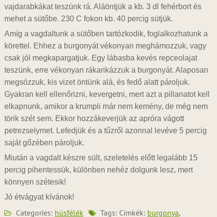
vajdarabkákat teszünk rá. Aláöntjük a kb. 3 dl fehérbort és
mehet a sütőbe. 230 C fokon kb. 40 percig sütjük.
Amíg a vagdaltunk a sütőben tartózkodik, foglalkozhatunk a
körettel. Ehhez a burgonyát vékonyan meghámozzuk, vagy
csak jól megkapargatjuk. Egy lábasba kevés repceolajat
teszünk, erre vékonyan rákarikázzuk a burgonyát. Alaposan
megsózzuk, kis vizet öntünk alá, és fedő alatt pároljuk.
Gyakran kell ellenőrizni, kevergetni, mert azt a pillanatot kell
elkapnunk, amikor a krumpli már nem kemény, de még nem
törik szét sem. Ekkor hozzákeverjük az apróra vágott
petrezselymet. Lefedjük és a tűzről azonnal levéve 5 percig
saját gőzében pároljuk.
Miután a vagdalt készre sült, szeletelés előtt legalább 15
percig pihentessük, különben nehéz dolgunk lesz, mert
könnyen szétesik!
Jó étvágyat kívánok!
Categories:
húsfélék
Tags: Címkék:
burgonya
,