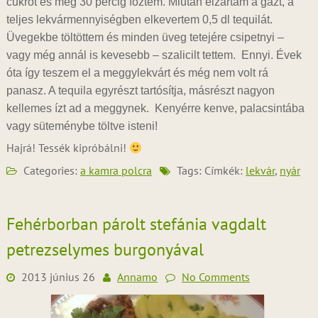
cukrot és még 30 percig főztem. Miután elzártam a gázt, a
teljes lekvármennyiségben elkevertem 0,5 dl tequilát.
Üvegekbe töltöttem és minden üveg tetejére csipetnyi –
vagy még annál is kevesebb – szalicilt tettem. Ennyi. Évek
óta így teszem el a meggylekvárt és még nem volt rá
panasz. A tequila egyrészt tartósítja, másrészt nagyon
kellemes ízt ad a meggynek. Kenyérre kenve, palacsintába
vagy süteménybe töltve isteni!
Hajrá! Tessék kipróbálni!
Categories:
a kamra polcra
Tags: Címkék:
lekvár
,
nyár
Fehérborban párolt stefánia vagdalt
petrezselymes burgonyával
2013 június 26
Annamo
No Comments