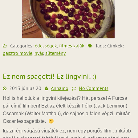
Categories:
édességek
,
filmes kaják
Tags: Címkék:
gasztro movie
,
nyár
,
sütemény
Ez nem spagetti! Ez lingvini! :)
2013 június 20
Annamo
No Comments
Hol is hallottuk a lingvíni kifejezést? Hát persze! A Furcsa
pár című filmben! Ezt az ételt készíti Félix (Jack Lemmon)
Oscarnak (Walter Matthau), de sajnos a falon végzi, miután
Oscar lespagettizte.
Igazi régi vágású vígjáték ez, nem egy pörgős film…inkább