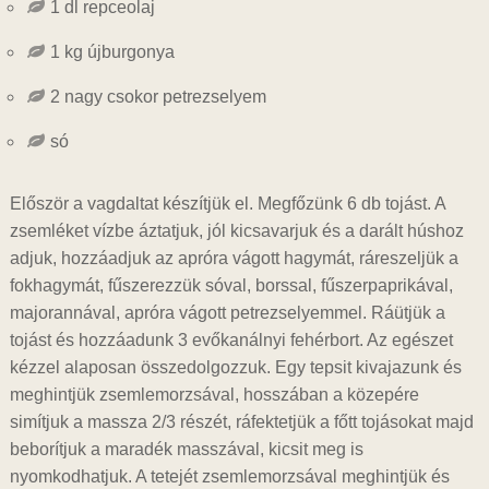
1 dl repceolaj
1 kg újburgonya
2 nagy csokor petrezselyem
só
Először a vagdaltat készítjük el. Megfőzünk 6 db tojást. A
zsemléket vízbe áztatjuk, jól kicsavarjuk és a darált húshoz
adjuk, hozzáadjuk az apróra vágott hagymát, ráreszeljük a
fokhagymát, fűszerezzük sóval, borssal, fűszerpaprikával,
majorannával, apróra vágott petrezselyemmel. Ráütjük a
tojást és hozzáadunk 3 evőkanálnyi fehérbort. Az egészet
kézzel alaposan összedolgozzuk. Egy tepsit kivajazunk és
meghintjük zsemlemorzsával, hosszában a közepére
simítjuk a massza 2/3 részét, ráfektetjük a főtt tojásokat majd
beborítjuk a maradék masszával, kicsit meg is
nyomkodhatjuk. A tetejét zsemlemorzsával meghintjük és