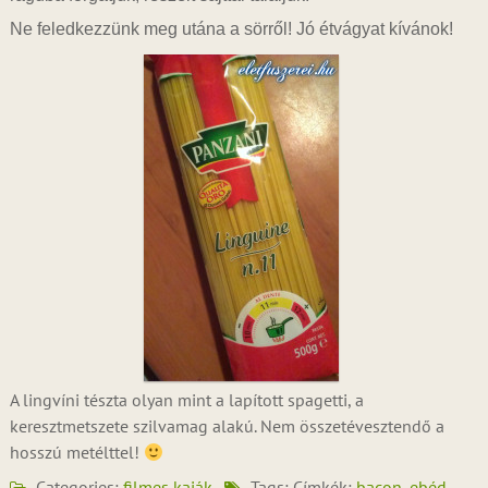
Ne feledkezzünk meg utána a sörről! Jó étvágyat kívánok!
A lingvíni tészta olyan mint a lapított spagetti, a
keresztmetszete szilvamag alakú. Nem összetévesztendő a
hosszú metélttel!
Categories:
filmes kaják
Tags: Címkék:
bacon
,
ebéd
,