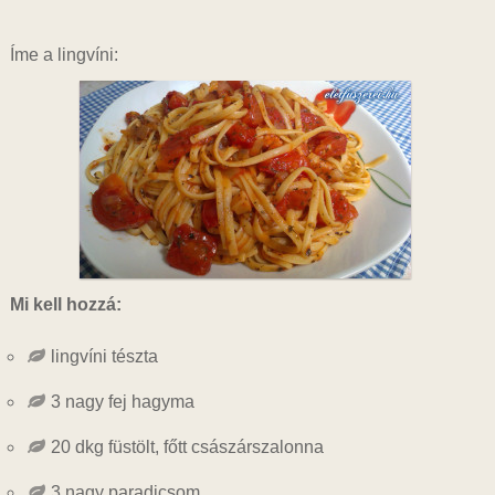
Íme a lingvíni:
Mi kell hozzá:
lingvíni tészta
3 nagy fej hagyma
20 dkg füstölt, főtt császárszalonna
3 nagy paradicsom