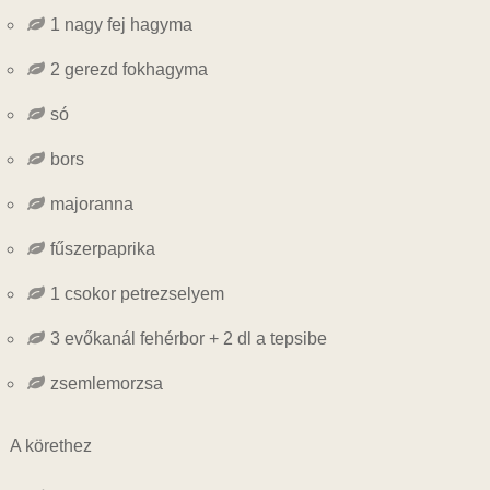
1 nagy fej hagyma
2 gerezd fokhagyma
só
bors
majoranna
fűszerpaprika
1 csokor petrezselyem
3 evőkanál fehérbor + 2 dl a tepsibe
zsemlemorzsa
A körethez