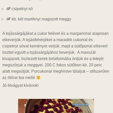
csipetnyi só
kb. két maréknyi magozott meggy
A tojássárgájákat a cukor felével és a margarinnal alaposan
elkeverjük. A tojásfehérjéket a maradék cukorral és
csipetnyi sóval keményre verjük, majd a sütőporral elkevert
liszttel együtt a tojássárgájához keverjük. A masszát
kivajazott, lisztezett kerek tortaformába öntjük és a tetejét
megszórjuk a meggyel. 200 C fokos sütőben kb. 20 perc
alatt megsütjük. Porcukorral meghintve tálaljuk – stílszerűen
az ötórai tea mellé
Jó étvágyat kívánok!