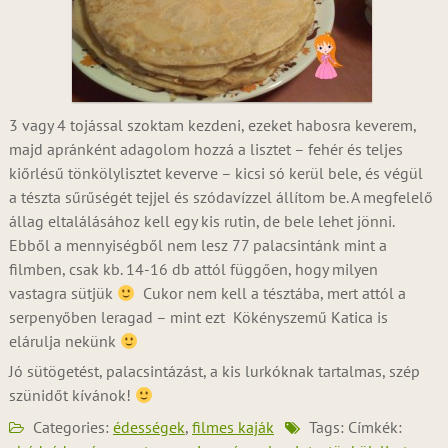
3 vagy 4 tojással szoktam kezdeni, ezeket habosra keverem,
majd apránként adagolom hozzá a lisztet – fehér és teljes
kiőrlésű tönkölylisztet keverve – kicsi só kerül bele, és végül
a tészta sűrűségét tejjel és szódavízzel állítom be. A megfelelő
állag eltalálásához kell egy kis rutin, de bele lehet jönni.
Ebből a mennyiségből nem lesz 77 palacsintánk mint a
filmben, csak kb. 14-16 db attól függően, hogy milyen
vastagra sütjük
Cukor nem kell a tésztába, mert attól a
serpenyőben leragad – mint ezt Kökényszemű Katica is
elárulja nekünk
Jó sütögetést, palacsintázást, a kis lurkóknak tartalmas, szép
szünidőt kívánok!
Categories:
édességek
,
filmes kaják
Tags: Címkék: