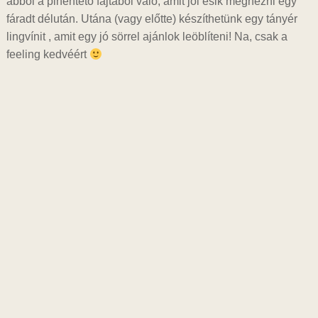
abból a pihentető fajtából való, amit jól esik megnézni egy
fáradt délután. Utána (vagy előtte) készíthetünk egy tányér
lingvínit , amit egy jó sörrel ajánlok leöblíteni! Na, csak a
feeling kedvéért