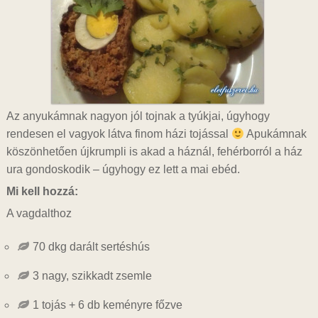
Az anyukámnak nagyon jól tojnak a tyúkjai, úgyhogy
rendesen el vagyok látva finom házi tojással
Apukámnak
köszönhetően újkrumpli is akad a háznál, fehérborról a ház
ura gondoskodik – úgyhogy ez lett a mai ebéd.
Mi kell hozzá:
A vagdalthoz
70 dkg darált sertéshús
3 nagy, szikkadt zsemle
1 tojás + 6 db keményre főzve