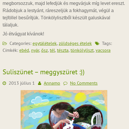
megborsozzuk, majd lefedjük és megvárjuk míg levet ereszt.
Rádobjuk a lestyánt, ráreszeljük a fokhagymát, végül a
tejföllel besűrítjük. Tönkölylisztből készült galuskával
tálaljuk.
Jó étvágyat kívánok!
Categories:
egytálételek
,
zöldséges ételek
Tags:
Címkék:
ebéd
,
nyár
,
ősz
,
tél
,
tészta
,
tönkölyliszt
,
vacsora
Suliszünet – meggyszüret :))
2013 július 1
Annamo
No Comments