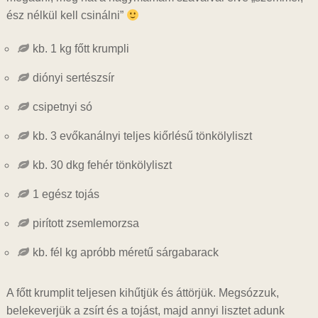
ész nélkül kell csinálni”
kb. 1 kg főtt krumpli
diónyi sertészsír
csipetnyi só
kb. 3 evőkanálnyi teljes kiőrlésű tönkölyliszt
kb. 30 dkg fehér tönkölyliszt
1 egész tojás
pirított zsemlemorzsa
kb. fél kg apróbb méretű sárgabarack
A főtt krumplit teljesen kihűtjük és áttörjük. Megsózzuk,
belekeverjük a zsírt és a tojást, majd annyi lisztet adunk