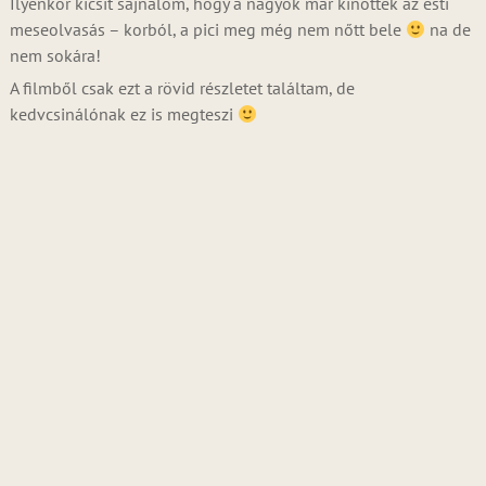
Ilyenkor kicsit sajnálom, hogy a nagyok már kinőttek az esti
meseolvasás – korból, a pici meg még nem nőtt bele
na de
nem sokára!
A filmből csak ezt a rövid részletet találtam, de
kedvcsinálónak ez is megteszi