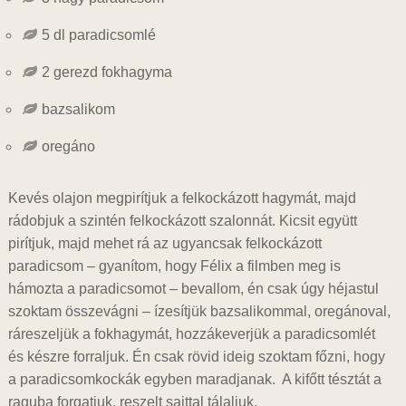
5 dl paradicsomlé
2 gerezd fokhagyma
bazsalikom
oregáno
Kevés olajon megpirítjuk a felkockázott hagymát, majd
rádobjuk a szintén felkockázott szalonnát. Kicsit együtt
pirítjuk, majd mehet rá az ugyancsak felkockázott
paradicsom – gyanítom, hogy Félix a filmben meg is
hámozta a paradicsomot – bevallom, én csak úgy héjastul
szoktam összevágni – ízesítjük bazsalikommal, oregánoval,
ráreszeljük a fokhagymát, hozzákeverjük a paradicsomlét
és készre forraljuk. Én csak rövid ideig szoktam főzni, hogy
a paradicsomkockák egyben maradjanak. A kifőtt tésztát a
raguba forgatjuk, reszelt sajttal tálaljuk.