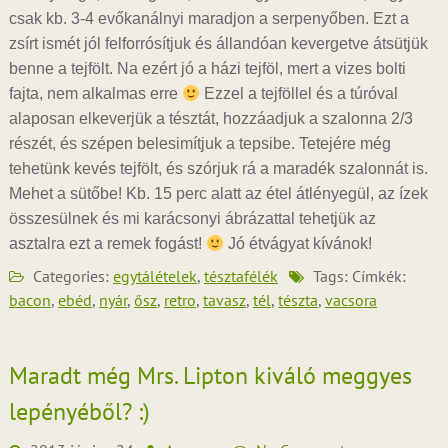
csak kb. 3-4 evőkanálnyi maradjon a serpenyőben. Ezt a
zsírt ismét jól felforrósítjuk és állandóan kevergetve átsütjük
benne a tejfölt. Na ezért jó a házi tejföl, mert a vizes bolti
fajta, nem alkalmas erre
Ezzel a tejföllel és a túróval
alaposan elkeverjük a tésztát, hozzáadjuk a szalonna 2/3
részét, és szépen belesimítjuk a tepsibe. Tetejére még
tehetünk kevés tejfölt, és szórjuk rá a maradék szalonnát is.
Mehet a sütőbe! Kb. 15 perc alatt az étel átlényegül, az ízek
összesülnek és mi karácsonyi ábrázattal tehetjük az
asztalra ezt a remek fogást!
Jó étvágyat kívánok!
Categories:
egytálételek
,
tésztafélék
Tags: Címkék:
bacon
,
ebéd
,
nyár
,
ősz
,
retro
,
tavasz
,
tél
,
tészta
,
vacsora
Maradt még Mrs. Lipton kiváló meggyes
lepényéből? :)