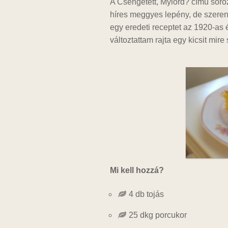
A Csengetett, Mylord? című soro
híres meggyes lepény, de szeren
egy eredeti receptet az 1920-as 
változtattam rajta egy kicsit mir
Mi kell hozzá?
4 db tojás
25 dkg porcukor