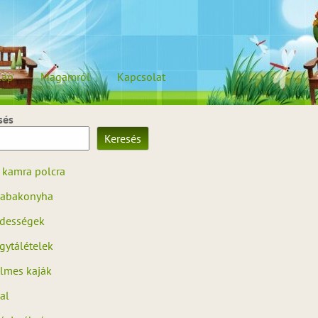
lap
Magamról
Kapcsolat
sés
Keresés
 kamra polcra
abakonyha
dességek
gytálételek
ilmes kaják
al