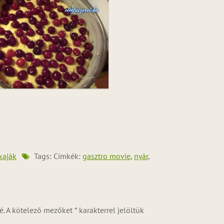
kaják
Tags: Címkék:
gasztro movie
,
nyár
,
é.
A kötelező mezőket
*
karakterrel jelöltük