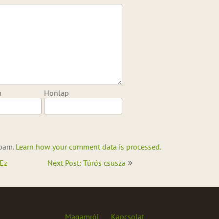
m
Honlap
spam.
Learn how your comment data is processed.
 Ez
Next Post: Túrós csusza
Magamról
Kapcsolat