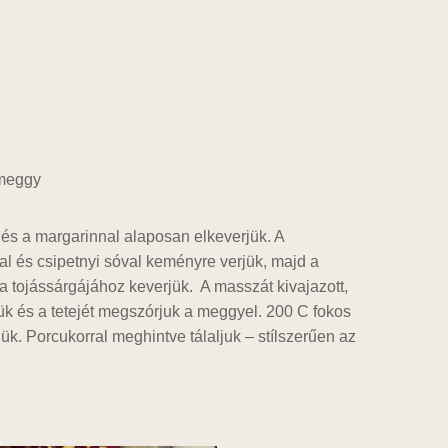
 meggy
l és a margarinnal alaposan elkeverjük. A
al és csipetnyi sóval keményre verjük, majd a
t a tojássárgájához keverjük. A masszát kivajazott,
jük és a tetejét megszórjuk a meggyel. 200 C fokos
ük. Porcukorral meghintve tálaljuk – stílszerűen az