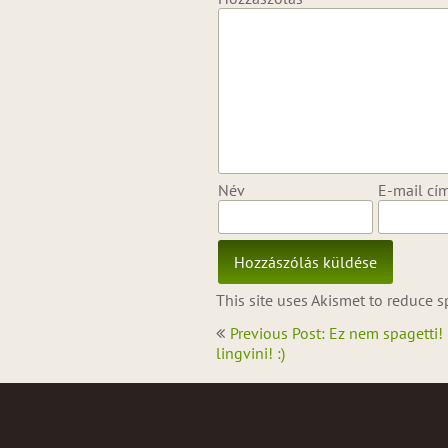
Név
E-mail cí
This site uses Akismet to reduce 
Bejegyzés
Previous Post: Ez nem spagetti!
navigáció
lingvini! :)