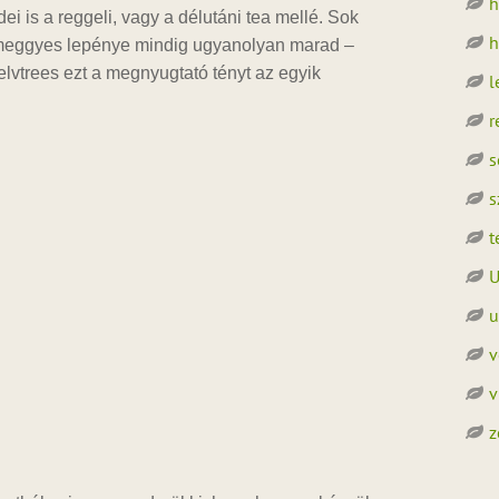
h
i is a reggeli, vagy a délutáni tea mellé. Sok
h
n meggyes lepénye mindig ugyanolyan marad –
elvtrees ezt a megnyugtató tényt az egyik
l
r
s
s
t
U
u
v
v
z