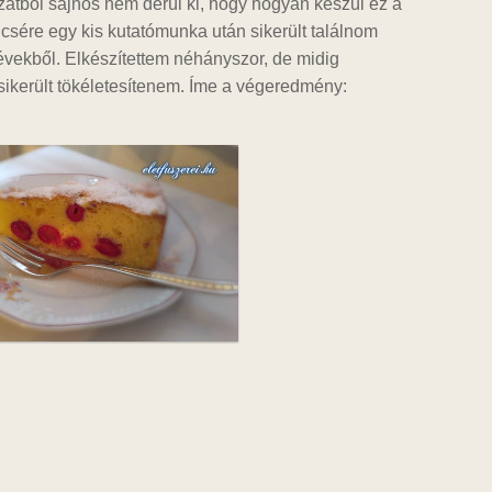
zatból sajnos nem derül ki, hogy hogyan készül ez a
csére egy kis kutatómunka után sikerült találnom
évekből. Elkészítettem néhányszor, de midig
e sikerült tökéletesítenem. Íme a végeredmény: