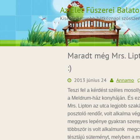
Skip
Az Élet Fűszerei Balat
to
content
Kisebb-nagyobb hétköznapi szösszenet
Maradt még Mrs. Lip
:)
2013 június 24
Annamo
Teszi fel a kérdést széles mosoll
a Meldrum-ház konyháján. És ez
Mrs. Lipton az utca legjobb szak
posztoló rendőr, volt alkalma vé
meggyes lepénye gyakran szerepe
többször is volt alkalmunk megc
tésztájú süteményt, melyben a m