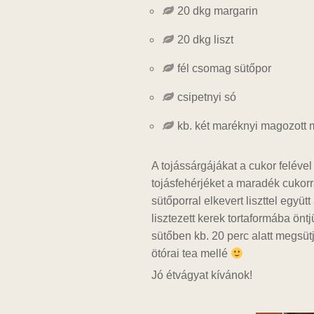
20 dkg margarin
20 dkg liszt
fél csomag sütőpor
csipetnyi só
kb. két maréknyi magozott
A tojássárgájákat a cukor feléve
tojásfehérjéket a maradék cukorr
sütőporral elkevert liszttel együt
lisztezett kerek tortaformába önt
sütőben kb. 20 perc alatt megsütj
ötórai tea mellé
Jó étvágyat kívánok!