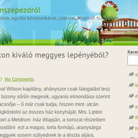
onszepezdről
ek, egy kis kézimunkával, sütéssel, főzéssel fűszerezve.
Kezdő
Kere
ton kiváló meggyes lepényéből?
a
No Comments
b
yal Wilson kapitány, ahányszor csak látogatást tesz
é
 bizony sűrűn megesik, ugyanis elmondása szerint
ácsnője – ő már csak tudja, hiszen mint utcán
e
gigkóstolni az összes ház konyháját. Mrs. Lipton
f
l a Meldrum -ház étlapján, a sorozat részeiben
sodálni ezt a magas, torta formájú, aranysárga
h
eggyek sosem süllyednek le a tészta aljára.