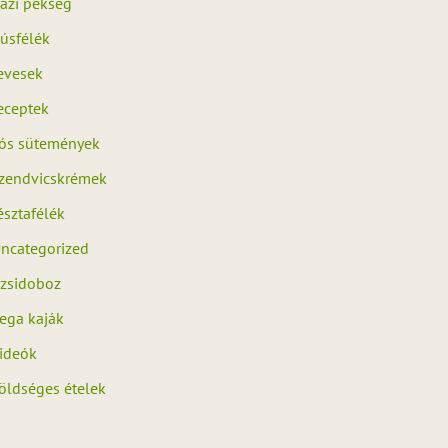
ázi pékség
úsfélék
evesek
eceptek
ós sütemények
zendvicskrémek
észtafélék
ncategorized
zsidoboz
ega kaják
ideók
öldséges ételek