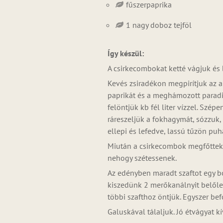
fűszerpaprika
1 nagy doboz tejföl
Így készül:
A csirkecombokat ketté vágjuk és 
Kevés zsiradékon megpirítjuk az 
paprikát és a meghámozott paradic
felöntjük kb fél liter vízzel. Szé
ráreszeljük a fokhagymát, sózzuk
ellepi és lefedve, lassú tűzön pu
Miután a csirkecombok megfőttek, 
nehogy szétessenek.
Az edényben maradt szaftot egy bo
kiszedünk 2 merőkanálnyit belőle.
többi szafthoz öntjük. Egyszer bef
Galuskával tálaljuk. Jó étvágyat k