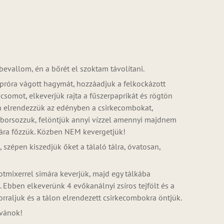
bevallom, én a bőrét el szoktam távolítani.
apróra vágott hagymát, hozzáadjuk a felkockázott
somot, elkeverjük rajta a fűszerpaprikát és rögtön
pen elrendezzük az edényben a csirkecombokat,
, borsozzuk, felöntjük annyi vízzel amennyi majdnem
hára főzzük. Közben NEM kevergetjük!
szépen kiszedjük őket a tálaló tálra, óvatosan,
tmixerrel simára keverjük, majd egy tálkába
 Ebben elkeverünk 4 evőkanálnyi zsíros tejfölt és a
orraljuk és a tálon elrendezett csirkecombokra öntjük.
ívánok!