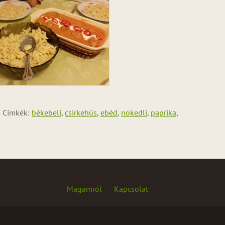
: Címkék:
békebeli
,
csirkehús
,
ebéd
,
nokedli
,
paprika
,
Magamról
Kapcsolat