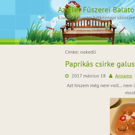
Skip
Az Élet Fűszerei Balat
to
content
Kisebb-nagyobb hétköznapi szösszenet
Címke:
nokedli
Paprikás csirke galus
2017 március 18
Annamo
Azt hiszem még nem volt… nem i
most