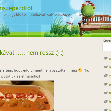
onszepezdről
ek, egy kis kézimunkával, sütéssel, főzéssel fűszerezve.
Kezdő
Kere
kával ….. nem rossz :) :)
a
b
s értem, hogy eddig miért nem osztottam meg
Na,
é
 pótoljuk az elmaradást!
e
f
h
h