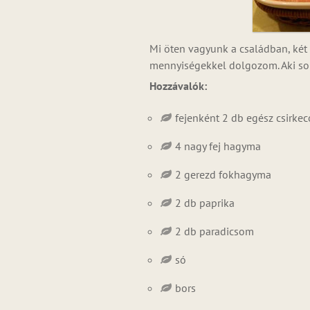
Mi öten vagyunk a családban, két 
mennyiségekkel dolgozom. Aki sok
Hozzávalók:
fejenként 2 db egész csirke
4 nagy fej hagyma
2 gerezd fokhagyma
2 db paprika
2 db paradicsom
só
bors