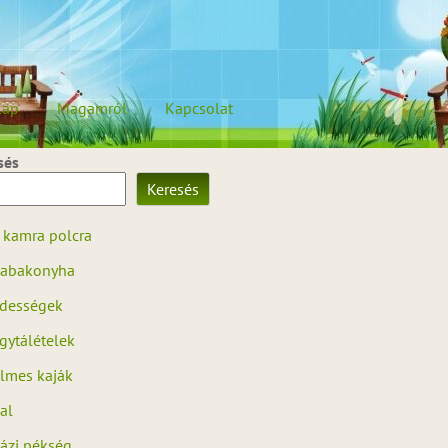
lap
Magamról
Kapcsolat
sés
Keresés
 kamra polcra
abakonyha
dességek
gytálételek
ilmes kaják
al
ázi pékség