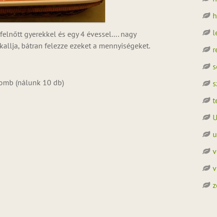
h
l
felnőtt gyerekkel és egy 4 évessel…. nagy
allja, bátran felezze ezeket a mennyiségeket.
r
s
comb (nálunk 10 db)
s
t
U
u
v
v
z