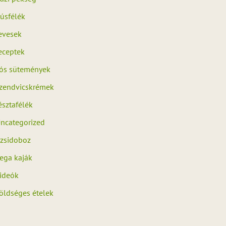
úsfélék
evesek
eceptek
ós sütemények
zendvicskrémek
észtafélék
ncategorized
zsidoboz
ega kaják
ideók
öldséges ételek