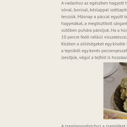
A vadashoz az egészben hagyott h
sóval, borssal, késlappal szétlap
tesszük. Másnap a páccal együtt t
hagymákat, a megtisztított sárgaré
sütőben puhára pároljuk. Ha a hú
10 percre fedő nélkül visszatesszü
Közben a zöldségeket egy kisebb l
a tepsiből egy kevés pecsenyeszaf
ízesítjük, végül a tejfölt is hozzáa
A zsemlegombóchoz a zsemléket fe