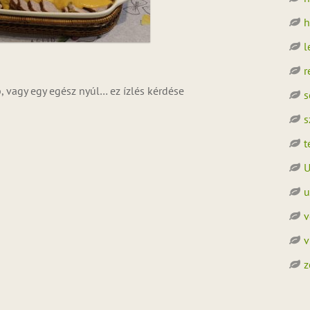
h
l
r
, vagy egy egész nyúl… ez ízlés kérdése
s
s
t
U
u
v
v
z