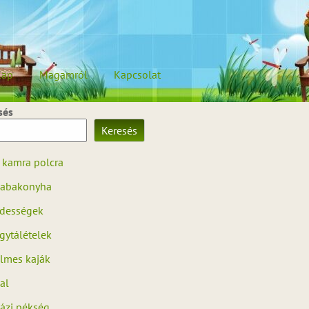
lap
Magamról
Kapcsolat
sés
Keresés
 kamra polcra
abakonyha
dességek
gytálételek
ilmes kaják
al
ázi pékség