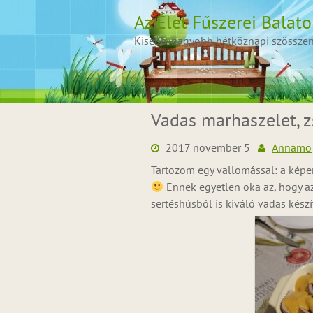
Skip
Az Élet Fűszerei Balat
to
content
Kisebb-nagyobb hétköznapi szösszenet
Vadas marhaszelet,
2017 november 5
Annamo
Tartozom egy vallomással: a képe
Ennek egyetlen oka az, hogy a
sertéshúsból is kiváló vadas készí