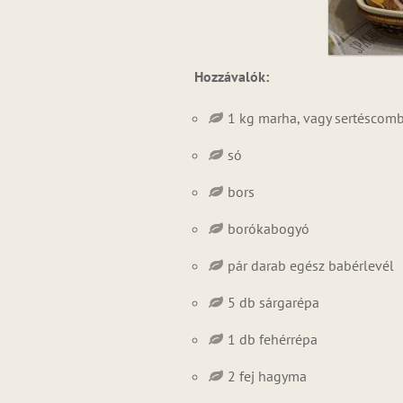
Hozzávalók:
1 kg marha, vagy sertéscomb
só
bors
borókabogyó
pár darab egész babérlevél
5 db sárgarépa
1 db fehérrépa
2 fej hagyma