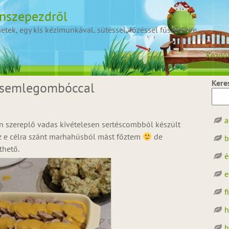
onszepezdről
ek, egy kis kézimunkával, sütéssel, főzéssel fűszerezve.
Kezdő
Kere
 zsemlegombóccal
a
n szereplő vadas kivételesen sertéscombból készült
z e célra szánt marhahúsból mást főztem
de
b
thető.
é
e
f
h
h