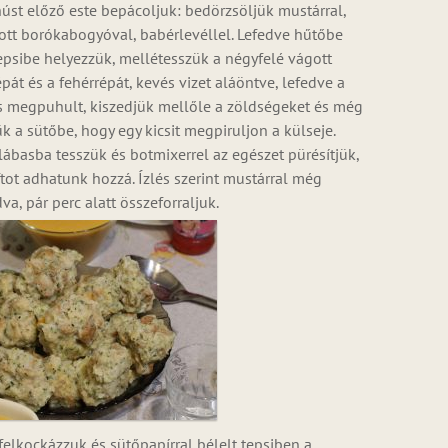
úst előző este bepácoljuk: bedörzsöljük mustárral,
ított borókabogyóval, babérlevéllel. Lefedve hűtőbe
epsibe helyezzük, mellétesszük a négyfelé vágott
pát és a fehérrépát, kevés vizet aláöntve, lefedve a
s megpuhult, kiszedjük mellőle a zöldségeket és még
k a sütőbe, hogy egy kicsit megpiruljon a külseje.
ábasba tesszük és botmixerrel az egészet pürésítjük,
tot adhatunk hozzá. Ízlés szerint mustárral még
dva, pár perc alatt összeforraljuk.
lkockázzuk és sütőpapírral bélelt tepsiben a