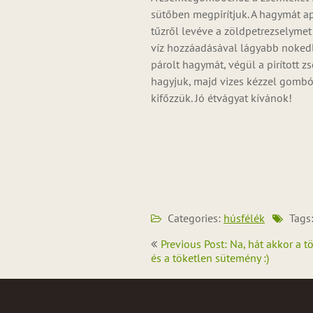
sütőben megpirítjuk. A hagymát ap
tűzről levéve a zöldpetrezselymet 
víz hozzáadásával lágyabb nokedl
párolt hagymát, végül a pirított z
hagyjuk, majd vizes kézzel gomb
kifőzzük. Jó étvágyat kívánok!
Categories:
húsfélék
Tags
Bejegyzés
Previous Post: Na, hát akkor a t
navigáció
és a töketlen sütemény :)