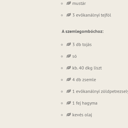
mustár
3 evőkanálnyi tejföl
A szemlegombóchoz:
3 db tojás
só
kb. 40 dkg liszt
4 db zsemle
1 evőkanálnyi zöldpetrezse
1 fej hagyma
kevés olaj