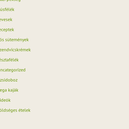
úsfélék
evesek
eceptek
ós sütemények
zendvicskrémek
észtafélék
ncategorized
zsidoboz
ega kaják
ideók
öldséges ételek