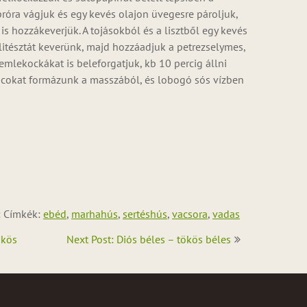
róra vágjuk és egy kevés olajon üvegesre pároljuk,
is hozzákeverjük. A tojásokból és a lisztből egy kevés
itésztát keverünk, majd hozzáadjuk a petrezselymes,
semlekockákat is beleforgatjuk, kb 10 percig állni
ócokat formázunk a masszából, és lobogó sós vízben
: Címkék:
ebéd
,
marhahús
,
sertéshús
,
vacsora
,
vadas
ökös
Next Post: Diós béles – tökös béles