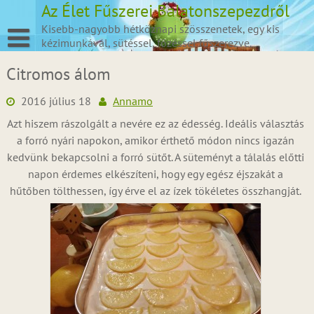
Skip
Az Élet Fűszerei Balatonszepezdről
to
Kisebb-nagyobb hétköznapi szösszenetek, egy kis
content
kézimunkával, sütéssel, főzéssel fűszerezve.
Citromos álom
2016 július 18
Annamo
Azt hiszem rászolgált a nevére ez az édesség. Ideális választás
a forró nyári napokon, amikor érthető módon nincs igazán
kedvünk bekapcsolni a forró sütőt. A süteményt a tálalás előtti
napon érdemes elkészíteni, hogy egy egész éjszakát a
hűtőben tölthessen, így érve el az ízek tökéletes összhangját.