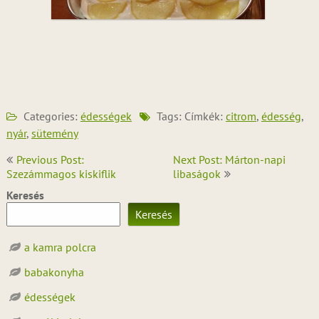
Categories:
édességek
Tags: Címkék:
citrom
,
édesség
,
nyár
,
sütemény
Bejegyzés
Previous Post:
Next Post: Márton-napi
navigáció
Szezámmagos kiskiflik
libaságok
Keresés
Keresés
a kamra polcra
babakonyha
édességek