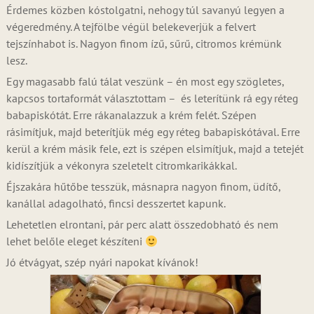
Érdemes közben kóstolgatni, nehogy túl savanyú legyen a
végeredmény. A tejfölbe végül belekeverjük a felvert
tejszínhabot is. Nagyon finom ízű, sűrű, citromos krémünk
lesz.
Egy magasabb falú tálat veszünk – én most egy szögletes,
kapcsos tortaformát választottam – és leterítünk rá egy réteg
babapiskótát. Erre rákanalazzuk a krém felét. Szépen
rásimítjuk, majd beterítjük még egy réteg babapiskótával. Erre
kerül a krém másik fele, ezt is szépen elsimítjuk, majd a tetejét
kidíszítjük a vékonyra szeletelt citromkarikákkal.
Éjszakára hűtőbe tesszük, másnapra nagyon finom, üdítő,
kanállal adagolható, fincsi desszertet kapunk.
Lehetetlen elrontani, pár perc alatt összedobható és nem
lehet belőle eleget készíteni
Jó étvágyat, szép nyári napokat kívánok!