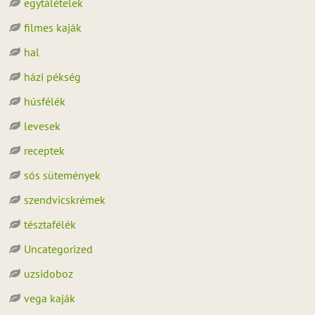
egytálételek
filmes kaják
hal
házi pékség
húsfélék
levesek
receptek
sós sütemények
szendvicskrémek
tésztafélék
Uncategorized
uzsidoboz
vega kaják