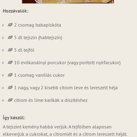
Hozzávalók:
2 csomag babapiskóta
5 dl tejszín (habtejszín)
5 dl tejföl
10 evőkanálnyi porcukor (vagy porított nyírfacukor)
1 csomag vaníliás cukor
1 nagy, vagy 2 kisebb citrom leve és lereszelt héja
citrom és lime karikák a díszítéshez
Így készül:
A tejszínt kemény habbá verjük. A tejfölben alaposan
elkeverjük a cukrokat, a citromlét és a citrom lereszelt héját.