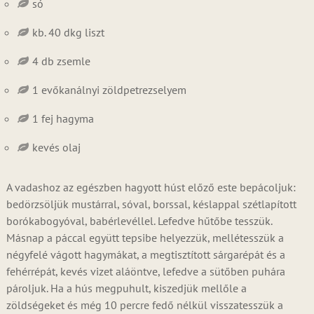
só
kb. 40 dkg liszt
4 db zsemle
1 evőkanálnyi zöldpetrezselyem
1 fej hagyma
kevés olaj
A vadashoz az egészben hagyott húst előző este bepácoljuk:
bedörzsöljük mustárral, sóval, borssal, késlappal szétlapított
borókabogyóval, babérlevéllel. Lefedve hűtőbe tesszük.
Másnap a páccal együtt tepsibe helyezzük, mellétesszük a
négyfelé vágott hagymákat, a megtisztított sárgarépát és a
fehérrépát, kevés vizet aláöntve, lefedve a sütőben puhára
pároljuk. Ha a hús megpuhult, kiszedjük mellőle a
zöldségeket és még 10 percre fedő nélkül visszatesszük a