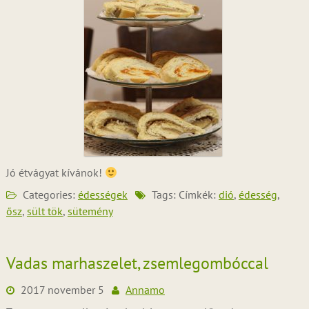
Jó étvágyat kívánok!
Categories:
édességek
Tags: Címkék:
dió
,
édesség
,
ősz
,
sült tök
,
sütemény
Vadas marhaszelet, zsemlegombóccal
2017 november 5
Annamo