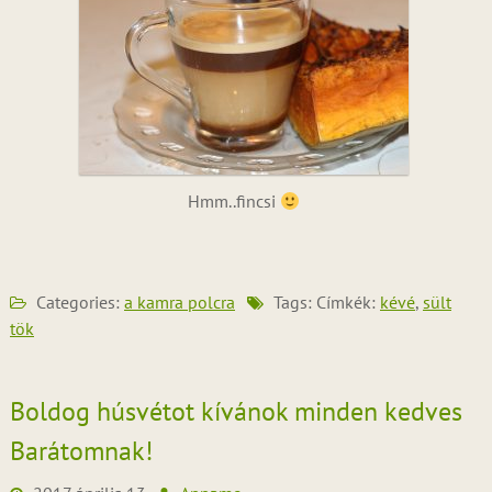
Hmm..fincsi
Categories:
a kamra polcra
Tags: Címkék:
kévé
,
sült
tök
Boldog húsvétot kívánok minden kedves
Barátomnak!