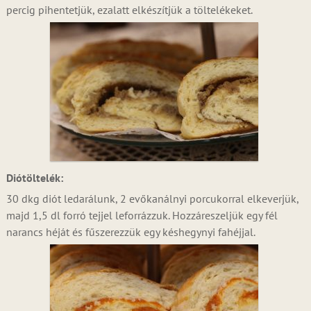
percig pihentetjük, ezalatt elkészítjük a töltelékeket.
Diótöltelék:
30 dkg diót ledarálunk, 2 evőkanálnyi porcukorral elkeverjük,
majd 1,5 dl forró tejjel leforrázzuk. Hozzáreszeljük egy fél
narancs héját és fűszerezzük egy késhegynyi fahéjjal.