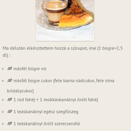
Ma délután elkészítettem hozzá a szirupot, íme (1 bögre=2,5
dl) :
másfél bögre víz
másfél bögre cukor (fele barna nádcukor, fele sima
kristálycukor)
1 rúd fahéj + 1 mokkáskanálnyi őrölt fahéj
1 teáskanálnyi egész szegfűszeg
1 teáskanálnyi őrölt szerecsendió