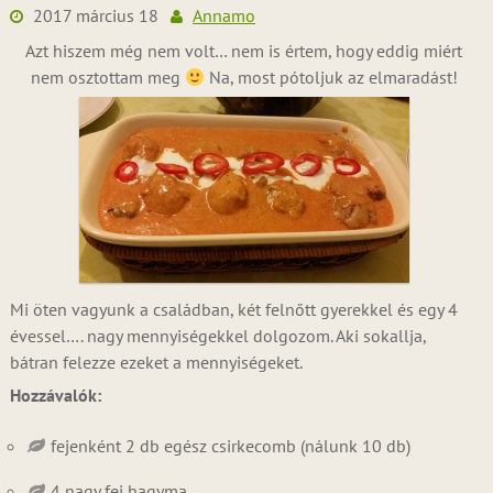
2017 március 18
Annamo
Azt hiszem még nem volt… nem is értem, hogy eddig miért
nem osztottam meg
Na, most pótoljuk az elmaradást!
Mi öten vagyunk a családban, két felnőtt gyerekkel és egy 4
évessel…. nagy mennyiségekkel dolgozom. Aki sokallja,
bátran felezze ezeket a mennyiségeket.
Hozzávalók:
fejenként 2 db egész csirkecomb (nálunk 10 db)
4 nagy fej hagyma