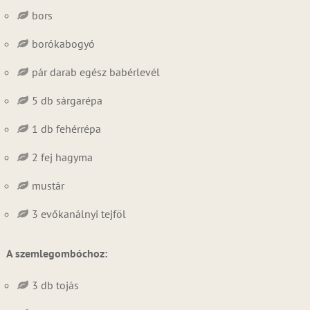
bors
borókabogyó
pár darab egész babérlevél
5 db sárgarépa
1 db fehérrépa
2 fej hagyma
mustár
3 evőkanálnyi tejföl
A szemlegombóchoz:
3 db tojás