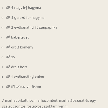
4 nagy fej hagyma
3 gerezd fokhagyma
2 evőkanálnyi fűszerpaprika
babérlevél
őrölt kömény
só
őrölt bors
1 evőkanálnyi cukor
félszáraz vörösbor
A marhapörkölthöz marhacombot, marhalábszárat és egy
szelet csontos rostélyost szoktam venni.