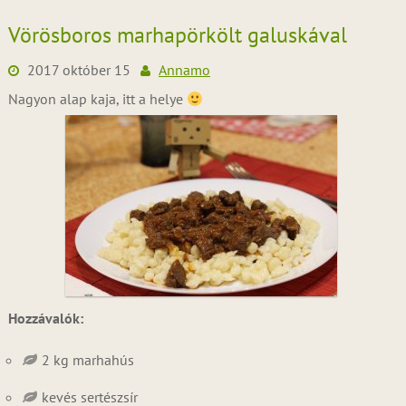
Vörösboros marhapörkölt galuskával
2017 október 15
Annamo
Nagyon alap kaja, itt a helye
Hozzávalók:
2 kg marhahús
kevés sertészsír