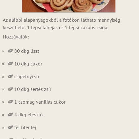
Az alábbi alapanyagokból a fotókon látható mennyiség
készíthető: 1 tepsi fahéjas és 1 tepsi kakaós csiga.
Hozzávalók:
80 dkg liszt
10 dkg cukor
csipetnyi só
10 dkg sertés zsír
1 csomag vaníliás cukor
4 dkg élesztő
fél liter tej