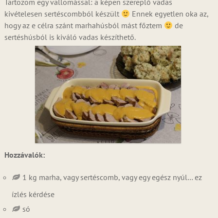
Tartozom egy vallomással: a képen szereplő vadas
kivételesen sertéscombból készült
Ennek egyetlen oka az,
hogy az e célra szánt marhahúsból mást főztem
de
sertéshúsból is kiváló vadas készíthető.
Hozzávalók:
1 kg marha, vagy sertéscomb, vagy egy egész nyúl… ez
ízlés kérdése
só