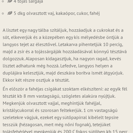
4 tojás sárgája
5 dkg olvasztott vaj, kakaópor, cukor, fahéj
A lisztet egy nagy tálba szitáljuk, hozzáadjuk a cukrokat és a
sót, elkeverjük és a közepében egy kis mélyedésbe öntjük a
langyos tejet az élesztővel. Letakarva pihentetjük 10 percig,
majd a zsír és a tojássárgáják hozzáadásával könnyű tésztává
dolgozzuk. Alaposan kidagasztjuk, ha nagyon ragad, kevés
lisztet adhatunk még hozzá. Lefedve, langyos helyen a
duplájára kelesztjük, majd deszkára borítva ismét átgyúrjuk.
Ekkor két részre osztjuk a tésztát.
Én először a fahéjas csigákat szoktam elkészíteni: az egyik fél
tésztát kb 8 mm vastagságú, szögletes alakúra nyújtjuk.
Megkenjük olvasztott vajjal, meghintjük fahéjjal,
kristálycukorral és szorosan feltekerjük. 1 cm vastagságú
szeletekre vágjuk, ezeket egy sütőpapírral kibélelt tepsire
tesszük (hézagosan, mert még nőni fognak), tetejüket
tojásfehérjével megkenjük és 200 C fokos sütőben kb 15 perc