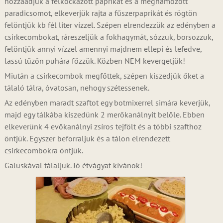
hozzáadjuk a felkockázott paprikát és a meghámozott
paradicsomot, elkeverjük rajta a fűszerpaprikát és rögtön
felöntjük kb fél liter vízzel. Szépen elrendezzük az edényben a
csirkecombokat, ráreszeljük a fokhagymát, sózzuk, borsozzuk,
felöntjük annyi vízzel amennyi majdnem ellepi és lefedve,
lassú tűzön puhára főzzük. Közben NEM kevergetjük!
Miután a csirkecombok megfőttek, szépen kiszedjük őket a
tálaló tálra, óvatosan, nehogy szétessenek.
Az edényben maradt szaftot egy botmixerrel simára keverjük,
majd egy tálkába kiszedünk 2 merőkanálnyit belőle. Ebben
elkeverünk 4 evőkanálnyi zsíros tejfölt és a többi szafthoz
öntjük. Egyszer beforraljuk és a tálon elrendezett
csirkecombokra öntjük.
Galuskával tálaljuk. Jó étvágyat kívánok!