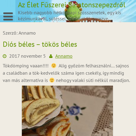
Skip
Az Élet Fűszerei Balatonszepezdről
to
Kisebb-nagyobb hétköznapi szösszenetek, egy kis
content
kézimunkával, sütéssel, főzéssel fűszerezve.
Szerző:
Annamo
Diós béles – tökös béles
2017 november 5
Annamo
Tökdömping vaaan!!!!
Alig győzöm felhasználni… sajnos
a családban a tök-kedvelők száma igen csekély, így mindig
van más alternatíva is
nehogy valaki süti nélkül maradjon.