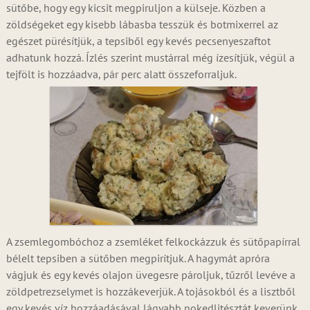
sütőbe, hogy egy kicsit megpiruljon a külseje. Közben a
zöldségeket egy kisebb lábasba tesszük és botmixerrel az
egészet pürésítjük, a tepsiből egy kevés pecsenyeszaftot
adhatunk hozzá. Ízlés szerint mustárral még ízesítjük, végül a
tejfölt is hozzáadva, pár perc alatt összeforraljuk.
A zsemlegombóchoz a zsemléket felkockázzuk és sütőpapírral
bélelt tepsiben a sütőben megpirítjuk. A hagymát apróra
vágjuk és egy kevés olajon üvegesre pároljuk, tűzről levéve a
zöldpetrezselymet is hozzákeverjük. A tojásokból és a lisztből
egy kevés víz hozzáadásával lágyabb nokedlitésztát keverünk,