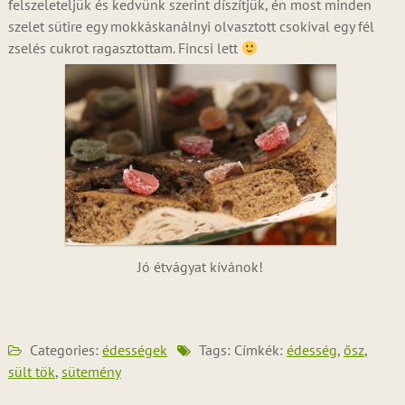
felszeleteljük és kedvünk szerint díszítjük, én most minden
szelet sütire egy mokkáskanálnyi olvasztott csokival egy fél
zselés cukrot ragasztottam. Fincsi lett
Jó étvágyat kívánok!
Categories:
édességek
Tags: Címkék:
édesség
,
ősz
,
sült tök
,
sütemény