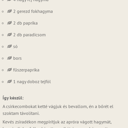
2 gerezd fokhagyma
2 db paprika
2 db paradicsom
só
bors
fűszerpaprika
1 nagy doboz tejföl
Így készül:
A csirkecombokat ketté vágjuk és bevallom, én a bőrét el
szoktam távolítani.
Kevés zsiradékon megpirítjuk az apróra vágott hagymát,