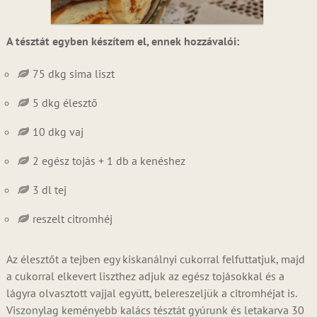
A tésztát egyben készítem el, ennek hozzávalói:
75 dkg sima liszt
5 dkg élesztő
10 dkg vaj
2 egész tojás + 1 db a kenéshez
3 dl tej
reszelt citromhéj
Az élesztőt a tejben egy kiskanálnyi cukorral felfuttatjuk, majd
a cukorral elkevert liszthez adjuk az egész tojásokkal és a
lágyra olvasztott vajjal együtt, belereszeljük a citromhéjat is.
Viszonylag keményebb kalács tésztát gyúrunk és letakarva 30