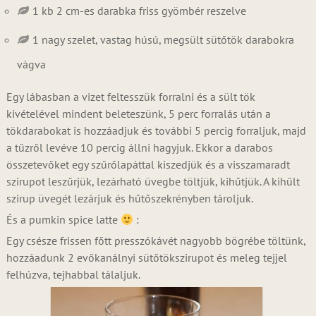
1 kb 2 cm-es darabka friss gyömbér reszelve
1 nagy szelet, vastag húsú, megsült sütőtök darabokra
vágva
Egy lábasban a vizet feltesszük forralni és a sült tök
kivételével mindent beleteszünk, 5 perc forralás után a
tökdarabokat is hozzáadjuk és további 5 percig forraljuk, majd
a tűzről levéve 10 percig állni hagyjuk. Ekkor a darabos
összetevőket egy szűrőlapáttal kiszedjük és a visszamaradt
szirupot leszűrjük, lezárható üvegbe töltjük, kihűtjük. A kihűlt
szirup üvegét lezárjuk és hűtőszekrényben tároljuk.
És a pumkin spice latte
:
Egy csésze frissen főtt presszókávét nagyobb bögrébe töltünk,
hozzáadunk 2 evőkanálnyi sütőtökszirupot és meleg tejjel
felhúzva, tejhabbal tálaljuk.