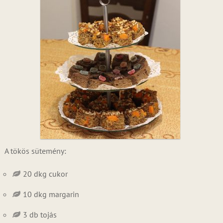
A tökös sütemény:
20 dkg cukor
10 dkg margarin
3 db tojás