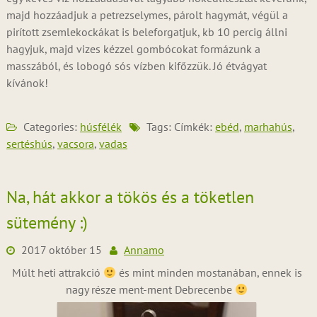
majd hozzáadjuk a petrezselymes, párolt hagymát, végül a
pirított zsemlekockákat is beleforgatjuk, kb 10 percig állni
hagyjuk, majd vizes kézzel gombócokat formázunk a
masszából, és lobogó sós vízben kifőzzük. Jó étvágyat
kívánok!
Categories:
húsfélék
Tags: Címkék:
ebéd
,
marhahús
,
sertéshús
,
vacsora
,
vadas
Na, hát akkor a tökös és a töketlen
sütemény :)
2017 október 15
Annamo
Múlt heti attrakció
és mint minden mostanában, ennek is
nagy része ment-ment Debrecenbe