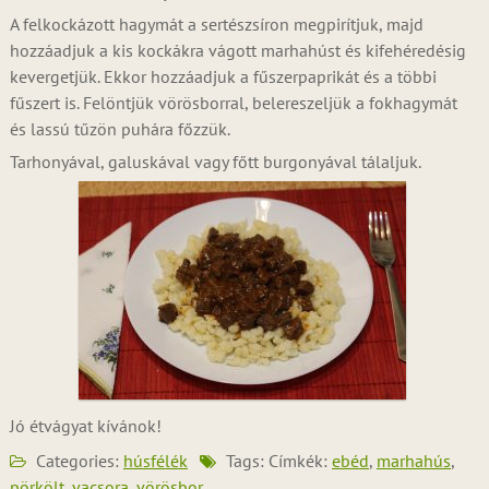
A felkockázott hagymát a sertészsíron megpirítjuk, majd
hozzáadjuk a kis kockákra vágott marhahúst és kifehéredésig
kevergetjük. Ekkor hozzáadjuk a fűszerpaprikát és a többi
fűszert is. Felöntjük vörösborral, belereszeljük a fokhagymát
és lassú tűzön puhára főzzük.
Tarhonyával, galuskával vagy főtt burgonyával tálaljuk.
Jó étvágyat kívánok!
Categories:
húsfélék
Tags: Címkék:
ebéd
,
marhahús
,
pörkölt
,
vacsora
,
vörösbor