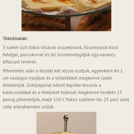
Töktöltelék:
3 szelet sült tököt villával összetörünk, fűszerezzük kicsi
fahéjjal, porcukorral és jól összemelegítjük egy narancs
kifacsart levével.
Pihentetés után a tésztát két részre osztjuk, egyenként kb 1
cm vastagra nyújtjuk és a töltelékkel megkenve lazán
feltekerjük. Sütőpapírral bélelt tepsibe tesszük a
kalácsrudakat és a tetejüket tojással megkenve további 15
percig pihentetjük, majd 150 C fokos sütőben kb. 25 perc alatt
szép aranybarnára sütjük.