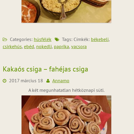
Categories:
húsfélék
Tags: Címkék:
békebeli
,
csirkehús
,
ebéd
,
nokedli
,
paprika
,
vacsora
Kakaós csiga – fahéjas csiga
2017 március 18
Annamo
A két megunhatatlan hétköznapi süti.