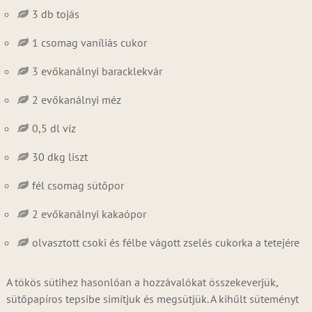
3 db tojás
1 csomag vaníliás cukor
3 evőkanálnyi baracklekvár
2 evőkanálnyi méz
0,5 dl víz
30 dkg liszt
fél csomag sütőpor
2 evőkanálnyi kakaópor
olvasztott csoki és félbe vágott zselés cukorka a tetejére
A tökös sütihez hasonlóan a hozzávalókat összekeverjük,
sütőpapíros tepsibe simítjuk és megsütjük. A kihűlt süteményt