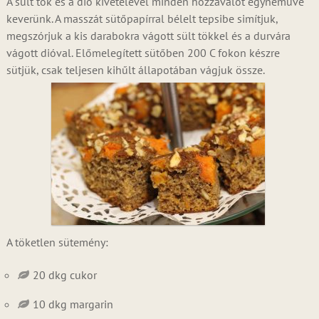
A sült tök és a dió kivételével minden hozzávalót egyneművé
keverünk. A masszát sütőpapírral bélelt tepsibe simítjuk,
megszórjuk a kis darabokra vágott sült tökkel és a durvára
vágott dióval. Előmelegített sütőben 200 C fokon készre
sütjük, csak teljesen kihűlt állapotában vágjuk össze.
A töketlen sütemény:
20 dkg cukor
10 dkg margarin