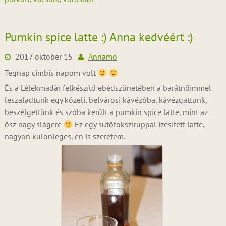
Pumkin spice latte :) Anna kedvéért :)
2017 október 15
Annamo
Tegnap cimbis napom volt
És a Lélekmadár felkészítő ebédszünetében a barátnőimmel
leszaladtunk egy közeli, belvárosi kávézóba, kávézgattunk,
beszélgettünk és szóba került a pumkin spice latte, mint az
ősz nagy slágere
Ez egy sütőtöksziruppal ízesített latte,
nagyon különleges, én is szeretem.