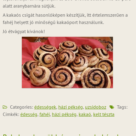
alatt aranybarnára sütjük.
A kakaós csigát hasonlóképen készítjük, itt értelemszerűen a
fahéj helyett jó minőségű kakaóport használunk.
Jó étvágyat kívánok!
Categories:
édességek
,
házi pékség
,
uzsidoboz
Tags:
Címkék:
édesség
,
fahéj
,
házi pékség
,
kakaó
,
kelt tészta