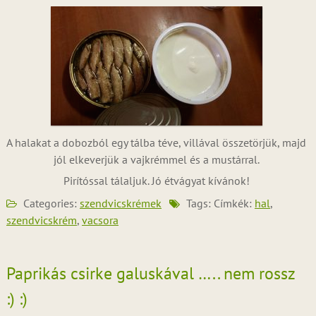
A halakat a dobozból egy tálba téve, villával összetörjük, majd
jól elkeverjük a vajkrémmel és a mustárral.
Pirítóssal tálaljuk. Jó étvágyat kívánok!
Categories:
szendvicskrémek
Tags: Címkék:
hal
,
szendvicskrém
,
vacsora
Paprikás csirke galuskával ….. nem rossz
:) :)