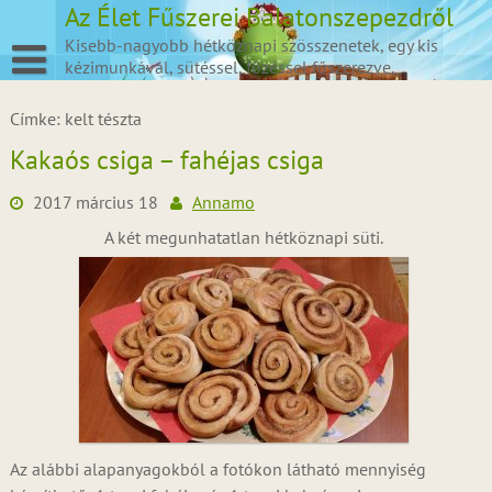
Skip
Az Élet Fűszerei Balatonszepezdről
to
Kisebb-nagyobb hétköznapi szösszenetek, egy kis
content
kézimunkával, sütéssel, főzéssel fűszerezve.
Címke:
kelt tészta
Kakaós csiga – fahéjas csiga
2017 március 18
Annamo
A két megunhatatlan hétköznapi süti.
Az alábbi alapanyagokból a fotókon látható mennyiség