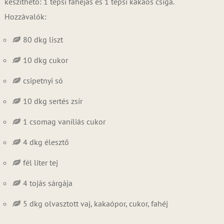
készíthető: 1 tepsi fahéjas és 1 tepsi kakaós csiga.
Hozzávalók:
80 dkg liszt
10 dkg cukor
csipetnyi só
10 dkg sertés zsír
1 csomag vaníliás cukor
4 dkg élesztő
fél liter tej
4 tojás sárgája
5 dkg olvasztott vaj, kakaópor, cukor, fahéj