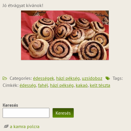
Jó étvágyat kívánok!
Categories:
édességek
,
házi pékség
,
uzsidoboz
Tags:
Címkék:
édesség
,
fahéj
,
házi pékség
,
kakaó
,
kelt tészta
Keresés
Keresés
a kamra polcra