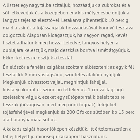
A lisztet egy nagy tálba szitáljuk, hozzáadjuk a cukrokat és a
sót, elkeverjük és a közepében egy kis mélyedésbe öntjük a
langyos tejet az élesztővel. Letakarva pihentetjük 10 percig,
majd a zsír és a tojássárgáják hozzáadásával könnyű tésztává
dolgozzuk. Alaposan kidagasztjuk, ha nagyon ragad, kevés
lisztet adhatunk még hozzá. Lefedve, langyos helyen a
duplájára kelesztjük, majd deszkára borítva ismét átgyúrjuk.
Ekkor két részre osztjuk a tésztát.
Én először a fahéjas csigákat szoktam elkészíteni: az egyik fél
tésztát kb 8 mm vastagságú, szögletes alakúra nyújtjuk.
Megkenjük olvasztott vajjal, meghintjük fahéjjal,
kristálycukorral és szorosan feltekerjük. 1 cm vastagságú
szeletekre vágjuk, ezeket egy sütőpapírral kibélelt tepsire
tesszük (hézagosan, mert még nőni fognak), tetejüket
tojásfehérjével megkenjük és 200 C fokos sütőben kb 15 perc
alatt aranybarnára sütjük.
A kakaós csigát hasonlóképen készítjük, itt értelemszerűen a
fahéj helyett jó minőségű kakaóport használunk.