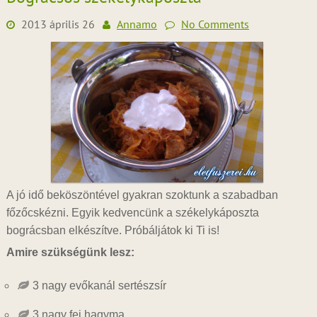
2013 április 26
Annamo
No Comments
A jó idő beköszöntével gyakran szoktunk a szabadban
főzőcskézni. Egyik kedvencünk a székelykáposzta
bográcsban elkészítve. Próbáljátok ki Ti is!
Amire szükségünk lesz:
3 nagy evőkanál sertészsír
3 nagy fej hagyma