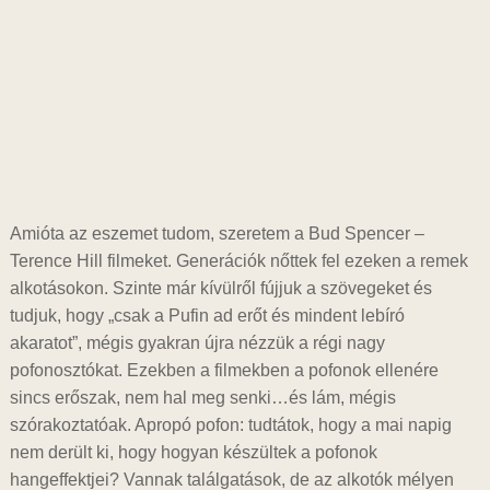
Amióta az eszemet tudom, szeretem a Bud Spencer –
Terence Hill filmeket. Generációk nőttek fel ezeken a remek
alkotásokon. Szinte már kívülről fújjuk a szövegeket és
tudjuk, hogy „csak a Pufin ad erőt és mindent lebíró
akaratot”, mégis gyakran újra nézzük a régi nagy
pofonosztókat. Ezekben a filmekben a pofonok ellenére
sincs erőszak, nem hal meg senki…és lám, mégis
szórakoztatóak. Apropó pofon: tudtátok, hogy a mai napig
nem derült ki, hogy hogyan készültek a pofonok
hangeffektjei? Vannak találgatások, de az alkotók mélyen