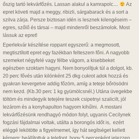
őszig tartó lekvárfőzés. Lassan alakul a kamrapolc…
Az
epret követi majd a meggy, ribizli, sárgabarack és a sort a
szilva zárja. Persze biztosan idén is lesznek kilengéseim –
egres, szőlő és társai – majd mindenről beszámolok. Most
lássuk az epret!
Eperlekvár készítése roppant egyszerű: a megmosott,
megtisztított epret egy fazékban felteszem főni. A nagyobb
szemeket négyfelé vagy félbe vágom, a kisebbeket
egészben szoktam hagyni. Nem bonyolítjuk túl a dolgot, kb.
20 perc fővés után kilónként 25 dkg cukrot adok hozzá és
gyakran kevergetve addig főzöm, amíg a teteje bőrösödni
nem kezd. (Kb.30 perc 1 kg gyümölcsnél.) Utána üvegekbe
töltöm és mindegyik tetejére teszek csipetnyi szalicilt, jól
lezárom és a konyhapulton hagyom kihűlni. A mostani
lekvárfőzésünk rendhagyó módon folyt, ugyanis Cecilynek
fogzási fájdalmai voltak, utálta a borongós időt is, ezért
eléggé lekötötte a figyelmemet, így hát segítséget kellett
kérnem: beállítottuk a telefont, hogy 5 percenként jelezzen