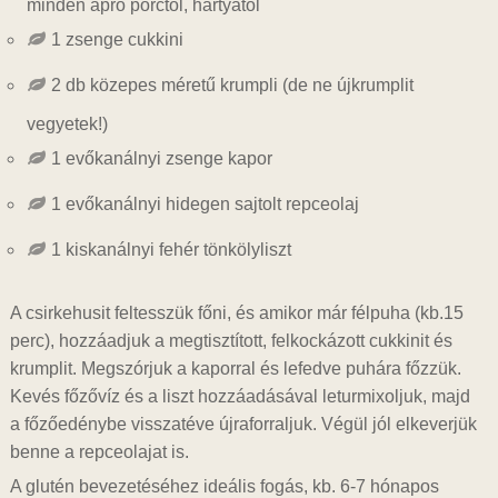
minden apró porctól, hártyától
1 zsenge cukkini
2 db közepes méretű krumpli (de ne újkrumplit
vegyetek!)
1 evőkanálnyi zsenge kapor
1 evőkanálnyi hidegen sajtolt repceolaj
1 kiskanálnyi fehér tönkölyliszt
A csirkehusit feltesszük főni, és amikor már félpuha (kb.15
perc), hozzáadjuk a megtisztított, felkockázott cukkinit és
krumplit. Megszórjuk a kaporral és lefedve puhára főzzük.
Kevés főzővíz és a liszt hozzáadásával leturmixoljuk, majd
a főzőedénybe visszatéve újraforraljuk. Végül jól elkeverjük
benne a repceolajat is.
A glutén bevezetéséhez ideális fogás, kb. 6-7 hónapos