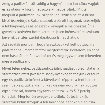
Amíg a padlizsán sül, addig a hagymát apró kockákra vágjuk
és az olajon – kicsit megsózva – megpároljuk. Miután
megsült a padlizsánunk, szépen lehúzzuk a héját, a húsát
kissé összetörjük. Rákanalazzuk a párolt hagymát, ráreszeljük
a fokhagymát, és az egészet kikeverjük a majonézzel. Én a
gyerekek kedvéért botmixerrel teljesen krémszerűre szoktam
keverni, de ízlés szerint darabosra is hagyhatjuk.
Azt szokták mondani, hogy fa eszközökkel kell dolgozni a
padlizsánnal, mert a fémtől megfeketedik. Bevallom, én soha
nem használtam fa eszközöket és még egyszer sem feketedett
meg a padlizsánom.
Mivel télen nehéz padlizsánhoz jutni, ráadásul bizonytalan a
származása,ezért javaslom, hogy nyár végén tegyünk el télire
egy kis padlizsánkrémet a következő képpen: a fent leírtak
szerint elkészítjük a krémünket, de nem ugrunk neki rögtön
egy pirítóssal, hanem egy fazékba tesszük és 5-7 percig
forraljuk. Még forrón üvegekbe töltjük, jól lezárjuk és
szárazon kidunsztoljuk. A téli borongós napokon elég csak