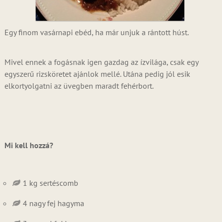
Egy finom vasárnapi ebéd, ha már unjuk a rántott húst.
Mivel ennek a fogásnak igen gazdag az ízvilága, csak egy
egyszerű rizsköretet ajánlok mellé. Utána pedig jól esik
elkortyolgatni az üvegben maradt fehérbort.
Mi kell hozzá?
1 kg sertéscomb
4 nagy fej hagyma