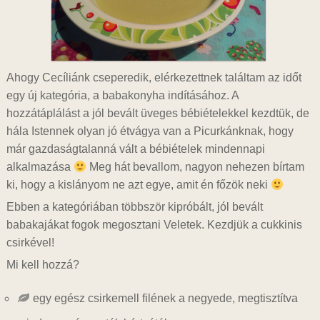
Ahogy Cecíliánk cseperedik, elérkezettnek találtam az időt
egy új kategória, a babakonyha indításához. A
hozzátáplálást a jól bevált üveges bébiételekkel kezdtük, de
hála Istennek olyan jó étvágya van a Picurkánknak, hogy
már gazdaságtalanná vált a bébiételek mindennapi
alkalmazása
Meg hát bevallom, nagyon nehezen bírtam
ki, hogy a kislányom ne azt egye, amit én főzök neki
Ebben a kategóriában többször kipróbált, jól bevált
babakajákat fogok megosztani Veletek. Kezdjük a cukkinis
csirkével!
Mi kell hozzá?
egy egész csirkemell filének a negyede, megtisztítva