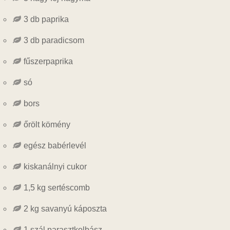
3 db paprika
3 db paradicsom
fűszerpaprika
só
bors
őrölt kömény
egész babérlevél
kiskanálnyi cukor
1,5 kg sertéscomb
2 kg savanyú káposzta
1 szál parasztkolbász