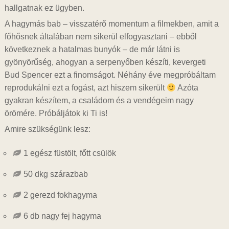
hallgatnak ez ügyben.
A hagymás bab – visszatérő momentum a filmekben, amit a
főhősnek általában nem sikerül elfogyasztani – ebből
következnek a hatalmas bunyók – de már látni is
gyönyörűség, ahogyan a serpenyőben készíti, kevergeti
Bud Spencer ezt a finomságot. Néhány éve megpróbáltam
reprodukálni ezt a fogást, azt hiszem sikerült
Azóta
gyakran készítem, a családom és a vendégeim nagy
örömére. Próbáljátok ki Ti is!
Amire szükségünk lesz:
1 egész füstölt, főtt csülök
50 dkg szárazbab
2 gerezd fokhagyma
6 db nagy fej hagyma