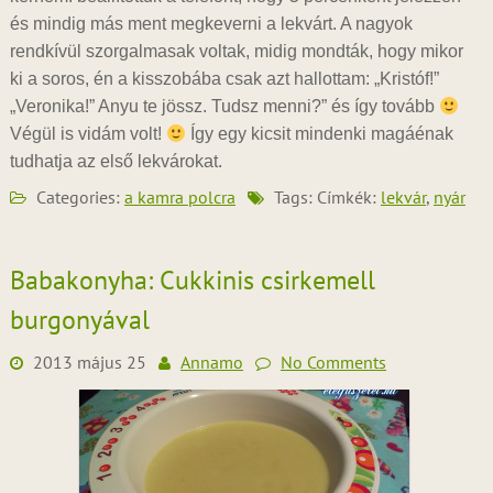
és mindig más ment megkeverni a lekvárt. A nagyok
rendkívül szorgalmasak voltak, midig mondták, hogy mikor
ki a soros, én a kisszobába csak azt hallottam: „Kristóf!”
„Veronika!” Anyu te jössz. Tudsz menni?” és így tovább
Végül is vidám volt!
Így egy kicsit mindenki magáénak
tudhatja az első lekvárokat.
Categories:
a kamra polcra
Tags: Címkék:
lekvár
,
nyár
Babakonyha: Cukkinis csirkemell
burgonyával
2013 május 25
Annamo
No Comments