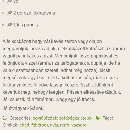
só
2 gerezd fokhagyma
1 kis paprika
A felkockázott hagymát kevés zsíron vagy olajon
megpároljuk, hozzá adjuk a felkarikázott kolbászt, az apróra
vágott paprikát és a rizst. Meghintjük fűszerpaprikával és
felöntjük a vízzel (ami a rizs térfogatának a duplája, de ha
valaki szaftosabban szereti, adhat még hozzá), kicsit
megsózzuk vigyázva, mert a kolbász is sós, ráreszeljük a
fokhagymát és lefedve lassan készre főzzük. Időnként
keverjük meg, nehogy leégjen! Frissen elkészítve tálaljuk.
Jól csúszik rá a fehérbor…vagy egy jó fröccs.
Jó étvágyat kívánok!
Categories:
egytálételek
,
zöldséges ételek
Tags:
Címkék:
ebéd
,
fehérbor
,
nyár
,
retro
,
vacsora