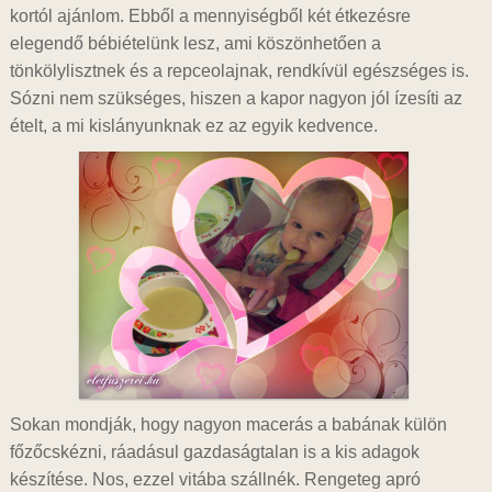
kortól ajánlom. Ebből a mennyiségből két étkezésre
elegendő bébiételünk lesz, ami köszönhetően a
tönkölylisztnek és a repceolajnak, rendkívül egészséges is.
Sózni nem szükséges, hiszen a kapor nagyon jól ízesíti az
ételt, a mi kislányunknak ez az egyik kedvence.
Sokan mondják, hogy nagyon macerás a babának külön
főzőcskézni, ráadásul gazdaságtalan is a kis adagok
készítése. Nos, ezzel vitába szállnék. Rengeteg apró