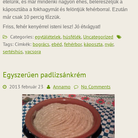
ételünk, és már mindenki nagyon éhes, belereszeljük a
káposztába a fokhagymát és felöntjük fehérborral. Ezután
már csak 10 percig főzzük.
Friss, fehér kenyérrel isteni lesz! Jó étvágyat!
Categories:
egytálételek
,
húsfélék
,
Uncategorized
Tags: Címkék:
bogrács
,
ebéd
,
fehérbor
,
káposzta
,
nyár
,
sertéshús
,
vacsora
Egyszerűen padlizsánkrém
2013 február 23
Annamo
No Comments