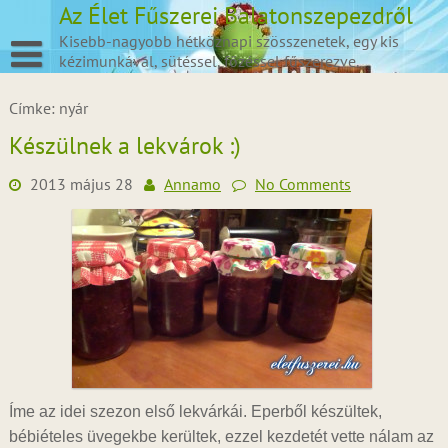
Skip
Az Élet Fűszerei Balatonszepezdről
to
Kisebb-nagyobb hétköznapi szösszenetek, egy kis
content
kézimunkával, sütéssel, főzéssel fűszerezve.
Címke:
nyár
Készülnek a lekvárok :)
2013 május 28
Annamo
No Comments
Íme az idei szezon első lekvárkái. Eperből készültek,
bébiételes üvegekbe kerültek, ezzel kezdetét vette nálam az