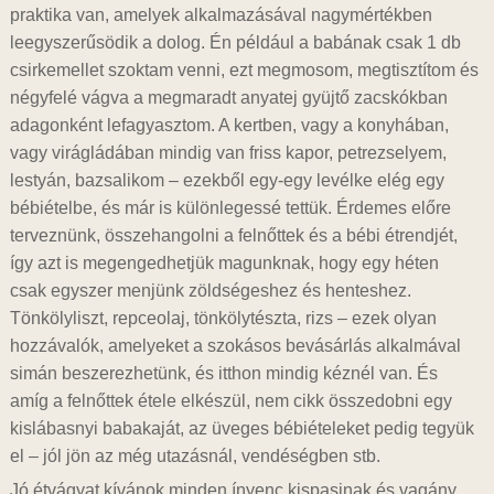
praktika van, amelyek alkalmazásával nagymértékben
leegyszerűsödik a dolog. Én például a babának csak 1 db
csirkemellet szoktam venni, ezt megmosom, megtisztítom és
négyfelé vágva a megmaradt anyatej gyüjtő zacskókban
adagonként lefagyasztom. A kertben, vagy a konyhában,
vagy virágládában mindig van friss kapor, petrezselyem,
lestyán, bazsalikom – ezekből egy-egy levélke elég egy
bébiételbe, és már is különlegessé tettük. Érdemes előre
terveznünk, összehangolni a felnőttek és a bébi étrendjét,
így azt is megengedhetjük magunknak, hogy egy héten
csak egyszer menjünk zöldségeshez és henteshez.
Tönkölyliszt, repceolaj, tönkölytészta, rizs – ezek olyan
hozzávalók, amelyeket a szokásos bevásárlás alkalmával
simán beszerezhetünk, és itthon mindig kéznél van. És
amíg a felnőttek étele elkészül, nem cikk összedobni egy
kislábasnyi babakaját, az üveges bébiételeket pedig tegyük
el – jól jön az még utazásnál, vendéségben stb.
Jó étvágyat kívánok minden ínyenc kispasinak és vagány