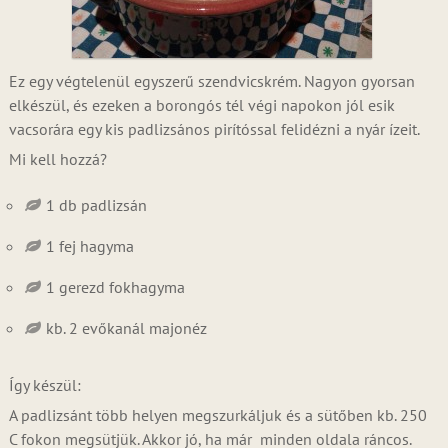
Ez egy végtelenül egyszerű szendvicskrém. Nagyon gyorsan
elkészül, és ezeken a borongós tél végi napokon jól esik
vacsorára egy kis padlizsános pirítóssal felidézni a nyár ízeit.
Mi kell hozzá?
1 db padlizsán
1 fej hagyma
1 gerezd fokhagyma
kb. 2 evőkanál majonéz
Így készül:
A padlizsánt több helyen megszurkáljuk és a sütőben kb. 250
C fokon megsütjük. Akkor jó, ha már minden oldala ráncos.