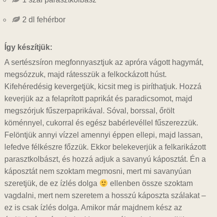
2 dl fehérbor
Így készítjük:
A sertészsíron megfonnyasztjuk az apróra vágott hagymát,
megsózzuk, majd rátesszük a felkockázott húst.
Kifehéredésig kevergetjük, kicsit meg is piríthatjuk. Hozzá
keverjük az a felaprított paprikát és paradicsomot, majd
megszórjuk fűszerpaprikával. Sóval, borssal, őrölt
köménnyel, cukorral és egész babérlevéllel fűszerezzük.
Felöntjük annyi vízzel amennyi éppen ellepi, majd lassan,
lefedve félkészre főzzük. Ekkor belekeverjük a felkarikázott
parasztkolbászt, és hozzá adjuk a savanyú káposztát. Én a
káposztát nem szoktam megmosni, mert mi savanyúan
szeretjük, de ez ízlés dolga
ellenben össze szoktam
vagdalni, mert nem szeretem a hosszú káposzta szálakat –
ez is csak ízlés dolga. Amikor már majdnem kész az