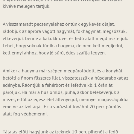
kivéve melegen tartjuk.
A visszamaradt pecsenyeléhez öntünk egy kevés olajat,
rádobjuk az apróra vágott hagymát, fokhagymát, megsózzuk,
elkeverjük benne a kakukkfüvet és fedő alatt megdinszteljük.
Lehet, hogy soknak tűnik a hagyma, de nem kell megijedni,
kell ennyi ahhoz, hogy jó sűrű, édes szaftja legyen.
Amikor a hagyma már szépen megpárolódott, és a konyhát
betölti a finom fűszeres illat, visszatesszük a húsdarabokat az
edénybe. Ráöntjük a fehérbort és lefedve kb. 1 órán át
pároljuk. Ha már a hús omlós, puha, akkor belekeverjük a
mézet, ettől az egész étel átlényegül, mennyei magasságokba
emelve az ízvilágát. Ez a varázslat további 20 perc párolás
alatt fog végbemenni.
Tálalás előtt hagyjunk az ízeknek 10 perc pihenőt a fedő