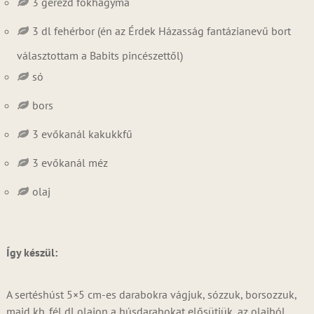
3 gerezd fokhagyma
3 dl fehérbor (én az Érdek Házasság fantázianevű bort
választottam a Babits pincészettől)
só
bors
3 evőkanál kakukkfű
3 evőkanál méz
olaj
Így készül:
A sertéshúst 5×5 cm-es darabokra vágjuk, sózzuk, borsozzuk,
majd kb. fél dl olajon a húsdarabokat elősütjük, az olajból