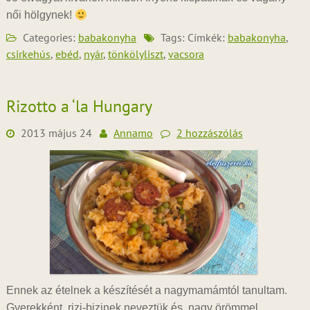
női hölgynek!
Categories:
babakonyha
Tags: Címkék:
babakonyha
,
csirkehús
,
ebéd
,
nyár
,
tönkölyliszt
,
vacsora
Rizotto a ‘la Hungary
2013 május 24
Annamo
2 hozzászólás
Ennek az ételnek a készítését a nagymamámtól tanultam.
Gyerekként rizi-bizinek neveztük és nagy örömmel,