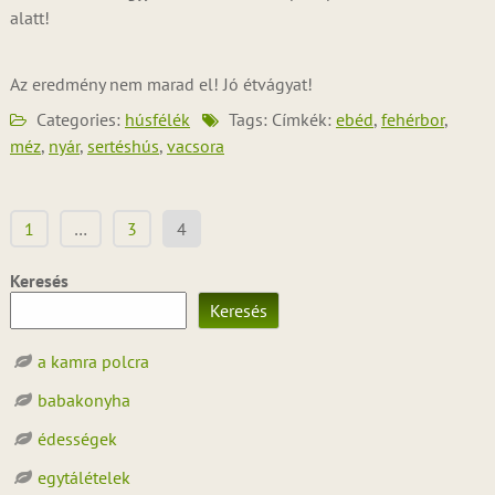
alatt!
Az eredmény nem marad el! Jó étvágyat!
Categories:
húsfélék
Tags: Címkék:
ebéd
,
fehérbor
,
méz
,
nyár
,
sertéshús
,
vacsora
Bejegyzések
1
…
3
4
lapozása
Keresés
Keresés
a kamra polcra
babakonyha
édességek
egytálételek