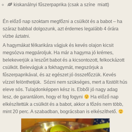
kiskanálnyi fűszerpaprika (csak a színe miatt)
Én előző nap szoktam megfőzni a csülköt és a babot – ha
száraz babbal dolgozunk, azt érdemes legalább 4 órára
vízbe áztatni.
A hagymákat félkarikára vágjuk és kevés olajon kicsit
megsózva megpároljuk. Ha már a hagyma jó krémes,
belekeverjük a leszűrt babot és a kicsontozott, felkockázott
csülköt. Belevágjuk a fokhagymát, megszórjuk a
fűszerpaprikával, és az egészet jó összefőzzük. Kevés
vízzel felönthetjük. Sózni nem szükséges, mert a füstölt hús
eleve sós. Tulajdonképpen kész is. Ebből jó nagy adag
lesz, de garantálom, hogy el fog fogyni
Ha előző nap
elkészítettük a csülköt és a babot, akkor a főzés nem több,
mint 20 perc. A szabadban, bográcsban is elkészíthető.