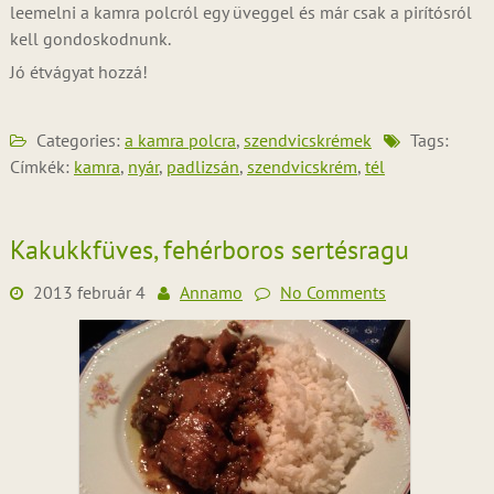
leemelni a kamra polcról egy üveggel és már csak a pirítósról
kell gondoskodnunk.
Jó étvágyat hozzá!
Categories:
a kamra polcra
,
szendvicskrémek
Tags:
Címkék:
kamra
,
nyár
,
padlizsán
,
szendvicskrém
,
tél
Kakukkfüves, fehérboros sertésragu
2013 február 4
Annamo
No Comments