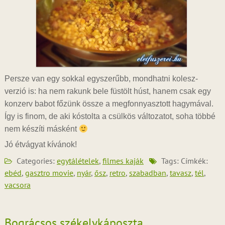
Persze van egy sokkal egyszerűbb, mondhatni kolesz-
verzió is: ha nem rakunk bele füstölt húst, hanem csak egy
konzerv babot főzünk össze a megfonnyasztott hagymával.
Így is finom, de aki kóstolta a csülkös változatot, soha többé
nem készíti másként
Jó étvágyat kívánok!
Categories:
egytálételek
,
filmes kaják
Tags: Címkék:
ebéd
,
gasztro movie
,
nyár
,
ősz
,
retro
,
szabadban
,
tavasz
,
tél
,
vacsora
Bográcsos székelykáposzta