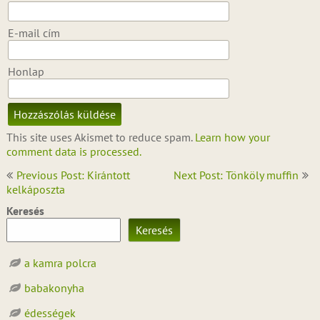
E-mail cím
Honlap
This site uses Akismet to reduce spam.
Learn how your
comment data is processed.
Bejegyzés
Previous Post: Kirántott
Next Post: Tönköly muffin
navigáció
kelkáposzta
Keresés
Keresés
a kamra polcra
babakonyha
édességek