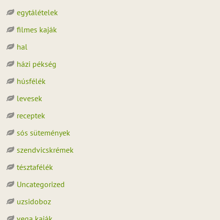
egytálételek
filmes kaják
hal
házi pékség
húsfélék
levesek
receptek
sós sütemények
szendvicskrémek
tésztafélék
Uncategorized
uzsidoboz
vega kaják