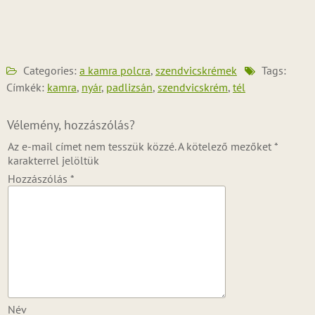
Categories:
a kamra polcra
,
szendvicskrémek
Tags:
Címkék:
kamra
,
nyár
,
padlizsán
,
szendvicskrém
,
tél
Vélemény, hozzászólás?
Az e-mail címet nem tesszük közzé.
A kötelező mezőket
*
karakterrel jelöltük
Hozzászólás
*
Név