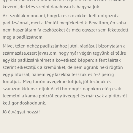
keverni, de ízlés szerint darabosra is hagyhatjuk.
Azt szokták mondani, hogy fa eszközökkel kell dolgozni a
padlizsánnal, mert a fémtől megfeketedik. Bevallom, én soha
nem használtam fa eszközöket és még egyszer sem feketedett
meg a padlizsánom.
Mivel télen nehéz padlizsánhoz jutni, ráadásul bizonytalan a
származása,ezért javaslom, hogy nyár végén tegyünk el télire
egy kis padlizsánkrémet a következő képpen: a fent leírtak
szerint elkészítjük a krémünket, de nem ugrunk neki rögtön
egy pirítóssal, hanem egy fazékba tesszük és 5-7 percig
forraljuk. Még forrón üvegekbe töltjük, jól lezárjuk és
szárazon kidunsztoljuk. A téli borongós napokon elég csak
leemelni a kamra polcról egy üveggel és már csak a pirítósról
kell gondoskodnunk.
Jó étvágyat hozzá!