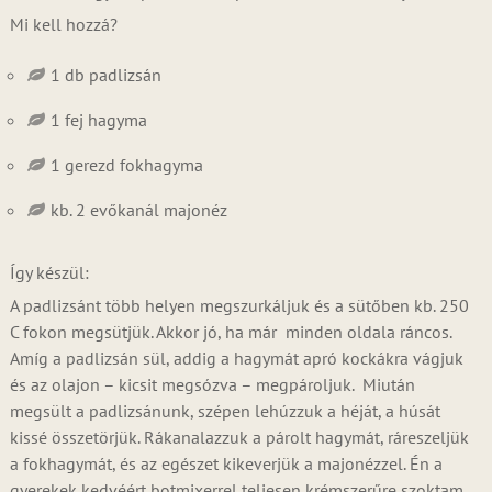
Mi kell hozzá?
1 db padlizsán
1 fej hagyma
1 gerezd fokhagyma
kb. 2 evőkanál majonéz
Így készül:
A padlizsánt több helyen megszurkáljuk és a sütőben kb. 250
C fokon megsütjük. Akkor jó, ha már minden oldala ráncos.
Amíg a padlizsán sül, addig a hagymát apró kockákra vágjuk
és az olajon – kicsit megsózva – megpároljuk. Miután
megsült a padlizsánunk, szépen lehúzzuk a héját, a húsát
kissé összetörjük. Rákanalazzuk a párolt hagymát, ráreszeljük
a fokhagymát, és az egészet kikeverjük a majonézzel. Én a
gyerekek kedvéért botmixerrel teljesen krémszerűre szoktam