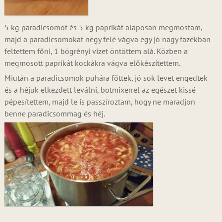
5 kg paradicsomot és 5 kg paprikát alaposan megmostam,
majd a paradicsomokat négy felé vágva egy jó nagy fazékban
feltettem főni, 1 bögrényi vizet öntöttem alá. Közben a
megmosott paprikát kockákra vágva előkészítettem.
Miután a paradicsomok puhára főttek, jó sok levet engedtek
és a héjuk elkezdett leválni, botmixerrel az egészet kissé
pépesítettem, majd le is passzíroztam, hogy ne maradjon
benne paradicsommag és héj.