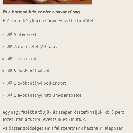
És a harmadik felvonás: a savanyúság
Először elkészítjük az úgynevezett felöntőlét:
5 liter vizet
7,5 dl ecetet (20 %-os)
1 kg cukrot
5 evőkanálnyi sót
1 evőkanálnyi borkénport
1 evőkanálnyi nátrium-benzoátot
egy nagy fazékba töltjük és szépen összeforraljuk, kb. 5 perc
főzés után a tűzről levesszük és kihűtjük.
Az összes zöldséget amit fel szeretnénk használni alaposan