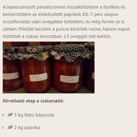
A lepasszírozott paradicsomot visszatöltöttem a fazékba és
beleöntöttem az előkészített paprikát. Kb. 5 perc alapos
összeforralás után üvegekbe töltöttem, és még forrón le is
zártam. Mielőtt lecsóim a polcra kerültek volna, három napot
töltöttek a száraz dunsztban. 13 üveggel lett belőle.
Következő etap a csalamádé:
3 kg fejes káposzta
2 kg paprika