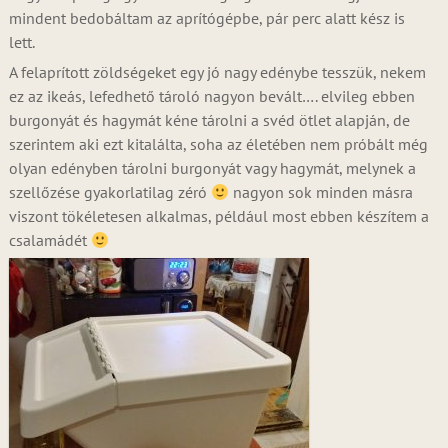
mindent bedobáltam az aprítógépbe, pár perc alatt kész is
lett.
A felaprított zöldségeket egy jó nagy edénybe tesszük, nekem
ez az ikeás, lefedhető tároló nagyon bevált…. elvileg ebben
burgonyát és hagymát kéne tárolni a svéd ötlet alapján, de
szerintem aki ezt kitalálta, soha az életében nem próbált még
olyan edényben tárolni burgonyát vagy hagymát, melynek a
szellőzése gyakorlatilag zéró
nagyon sok minden másra
viszont tökéletesen alkalmas, például most ebben készítem a
csalamádét