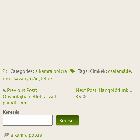
Categories:
a kamra polcra
Tags: Címkék:
csalamádé
,
nyár
,
savanyúság
,
télire
Bejegyzés
Previous Post:
Next Post: Hangolódunk….
navigáció
Olívaolajban eltett aszalt
<3
paradicsom
Keresés
Keresés
a kamra polcra