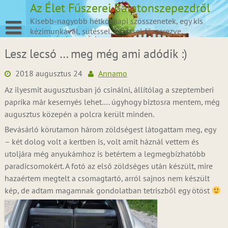
Skip
Az Élet Fűszerei Balatonszepezdről
to
Kisebb-nagyobb hétköznapi szösszenetek, egy kis
content
kézimunkával, sütéssel, főzéssel fűszerezve.
Lesz lecsó … meg még ami adódik :)
2018 augusztus 24
Annamo
Az ilyesmit augusztusban jó csinálni, állítólag a szeptemberi
paprika már kesernyés lehet…. úgyhogy biztosra mentem, még
augusztus közepén a polcra került minden.
Bevásárló körutamon három zöldségest látogattam meg, egy
– két dolog volt a kertben is, volt amit háznál vettem és
utoljára még anyukámhoz is betértem a legmegbízhatóbb
paradicsomokért. A fotó az első zöldséges után készült, mire
hazaértem megtelt a csomagtartó, arról sajnos nem készült
kép, de adtam magamnak gondolatban tetriszből egy ötöst