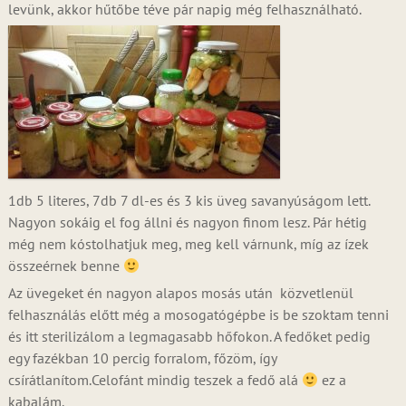
levünk, akkor hűtőbe téve pár napig még felhasználható.
1db 5 literes, 7db 7 dl-es és 3 kis üveg savanyúságom lett.
Nagyon sokáig el fog állni és nagyon finom lesz. Pár hétig
még nem kóstolhatjuk meg, meg kell várnunk, míg az ízek
összeérnek benne
Az üvegeket én nagyon alapos mosás után közvetlenül
felhasználás előtt még a mosogatógépbe is be szoktam tenni
és itt sterilizálom a legmagasabb hőfokon. A fedőket pedig
egy fazékban 10 percig forralom, főzöm, így
csírátlanítom.Celofánt mindig teszek a fedő alá
ez a
kabalám.