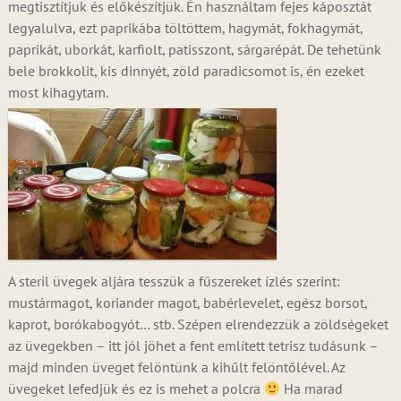
megtisztítjuk és előkészítjük. Én használtam fejes káposztát
legyalulva, ezt paprikába töltöttem, hagymát, fokhagymát,
paprikát, uborkát, karfiolt, patisszont, sárgarépát. De tehetünk
bele brokkolit, kis dinnyét, zöld paradicsomot is, én ezeket
most kihagytam.
A steril üvegek aljára tesszük a fűszereket ízlés szerint:
mustármagot, koriander magot, babérlevelet, egész borsot,
kaprot, borókabogyót… stb. Szépen elrendezzük a zöldségeket
az üvegekben – itt jól jöhet a fent említett tetrisz tudásunk –
majd minden üveget felöntünk a kihűlt felöntőlével. Az
üvegeket lefedjük és ez is mehet a polcra
Ha marad