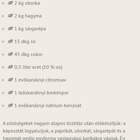
2 kg uborka
2 kg hagyma
1 kg sárgarépa
15 dkg só
45 dkg cukor
0,5 liter ecet (10 %-os)
1 evőkanálnyi citromsav
1 teáskanálnyi borkénpor
1 evőkanálnyi nátrium-benzoát
A zöldségeket nagyon alapos tisztítás után előkészítjük: a
káposztát legyaluljuk, a paprikát, uborkát, sárgarépát és a
hagymát pedig egyforma vastagságú karikákra vágjuk. Én