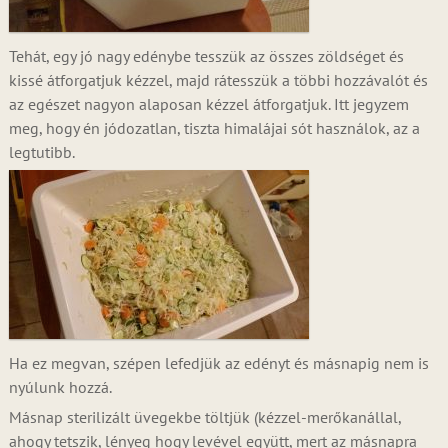
Tehát, egy jó nagy edénybe tesszük az összes zöldséget és
kissé átforgatjuk kézzel, majd rátesszük a többi hozzávalót és
az egészet nagyon alaposan kézzel átforgatjuk. Itt jegyzem
meg, hogy én jódozatlan, tiszta himalájai sót használok, az a
legtutibb.
Ha ez megvan, szépen lefedjük az edényt és másnapig nem is
nyúlunk hozzá.
Másnap sterilizált üvegekbe töltjük (kézzel-merőkanállal,
ahogy tetszik, lényeg hogy levével együtt, mert az másnapra