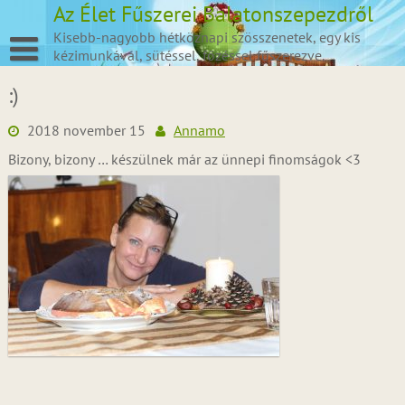
Skip
Az Élet Fűszerei Balatonszepezdről
to
Kisebb-nagyobb hétköznapi szösszenetek, egy kis
content
kézimunkával, sütéssel, főzéssel fűszerezve.
:)
2018 november 15
Annamo
Bizony, bizony … készülnek már az ünnepi finomságok <3