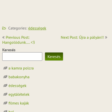
Categories:
édességek
Bejegyzés
Previous Post:
Next Post: Újra a pályán!!
navigáció
Hangolódunk…. <3
Keresés
Keresés
a kamra polcra
babakonyha
édességek
egytálételek
filmes kaják
hal