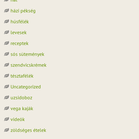
házi pékség
húsfélék
levesek
receptek
sós sütemények
szendvicskrémek
tésztafélék
Uncategorized
uzsidoboz
vega kaják
videók
zöldséges ételek