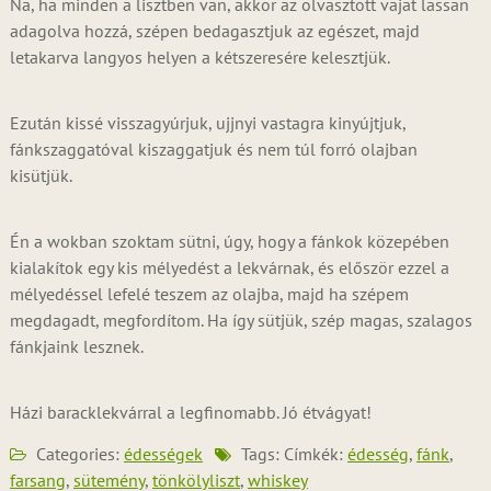
Na, ha minden a lisztben van, akkor az olvasztott vajat lassan
adagolva hozzá, szépen bedagasztjuk az egészet, majd
letakarva langyos helyen a kétszeresére kelesztjük.
Ezután kissé visszagyúrjuk, ujjnyi vastagra kinyújtjuk,
fánkszaggatóval kiszaggatjuk és nem túl forró olajban
kisütjük.
Én a wokban szoktam sütni, úgy, hogy a fánkok közepében
kialakítok egy kis mélyedést a lekvárnak, és először ezzel a
mélyedéssel lefelé teszem az olajba, majd ha szépem
megdagadt, megfordítom. Ha így sütjük, szép magas, szalagos
fánkjaink lesznek.
Házi baracklekvárral a legfinomabb. Jó étvágyat!
Categories:
édességek
Tags: Címkék:
édesség
,
fánk
,
farsang
,
sütemény
,
tönkölyliszt
,
whiskey