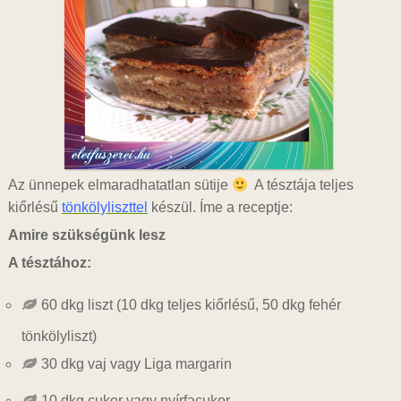
Az ünnepek elmaradhatatlan sütije
A tésztája teljes
kiőrlésű
tönkölyliszttel
készül. Íme a receptje:
Amire szükségünk lesz
A tésztához:
60 dkg liszt (10 dkg teljes kiőrlésű, 50 dkg fehér
tönkölyliszt)
30 dkg vaj vagy Liga margarin
10 dkg cukor vagy nyírfacukor