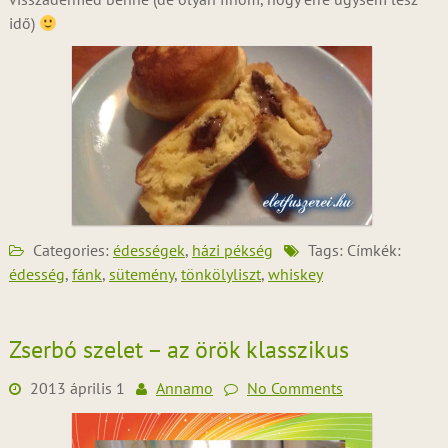
idő)
Categories:
édességek
,
házi pékség
Tags: Címkék:
édesség
,
fánk
,
sütemény
,
tönkölyliszt
,
whiskey
Zserbó szelet – az örök klasszikus
2013 április 1
Annamo
No Comments