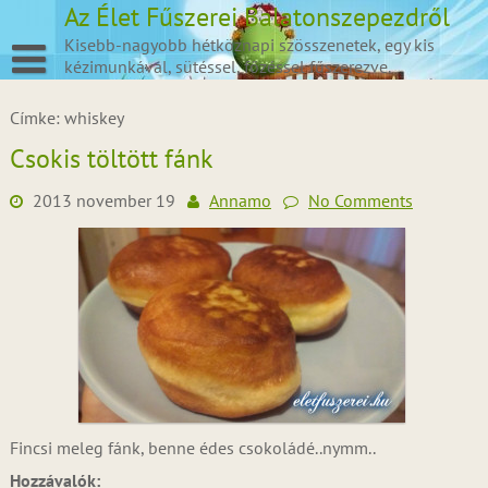
Skip
Az Élet Fűszerei Balatonszepezdről
to
Kisebb-nagyobb hétköznapi szösszenetek, egy kis
content
kézimunkával, sütéssel, főzéssel fűszerezve.
Címke:
whiskey
Csokis töltött fánk
2013 november 19
Annamo
No Comments
Fincsi meleg fánk, benne édes csokoládé..nymm..
Hozzávalók: