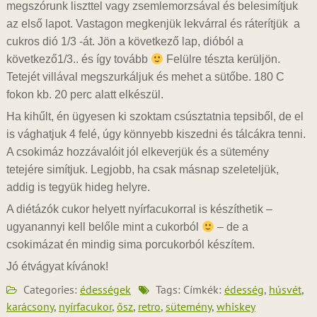
megszórunk liszttel vagy zsemlemorzsával és belesimítjuk
az első lapot. Vastagon megkenjük lekvárral és ráterítjük a
cukros dió 1/3 -át. Jön a következő lap, dióból a
következő1/3.. és így tovább
Felülre tészta kerüljön.
Tetejét villával megszurkáljuk és mehet a sütőbe. 180 C
fokon kb. 20 perc alatt elkészül.
Ha kihűlt, én ügyesen ki szoktam csúsztatnia tepsiből, de el
is vághatjuk 4 felé, úgy könnyebb kiszedni és tálcákra tenni.
A csokimáz hozzávalóit jól elkeverjük és a sütemény
tetejére simítjuk. Legjobb, ha csak másnap szeleteljük,
addig is tegyük hideg helyre.
A diétázók cukor helyett nyírfacukorral is készíthetik –
ugyanannyi kell belőle mint a cukorból
– de a
csokimázat én mindig sima porcukorból készítem.
Jó étvágyat kívánok!
Categories:
édességek
Tags: Címkék:
édesség
,
húsvét
,
karácsony
,
nyírfacukor
,
ősz
,
retro
,
sütemény
,
whiskey