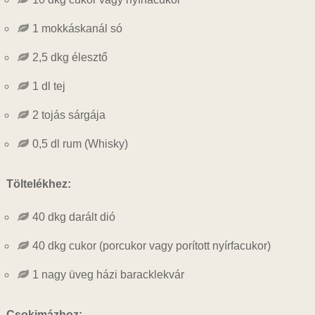
1 mokkáskanál só
2,5 dkg élesztő
1 dl tej
2 tojás sárgája
0,5 dl rum (Whisky)
Töltelékhez:
40 dkg darált dió
40 dkg cukor (porcukor vagy porított nyírfacukor)
1 nagy üveg házi baracklekvár
Csokimázhoz: