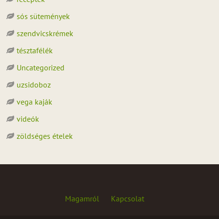
sós sütemények
szendvicskrémek
tésztafélék
Uncategorized
uzsidoboz
vega kaják
videók
zöldséges ételek
Magamról
Kapcsolat