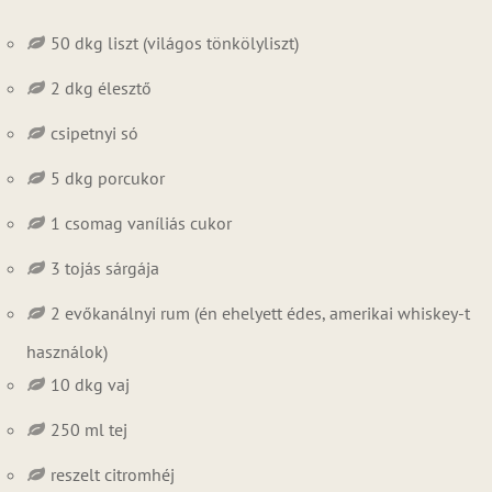
50 dkg liszt (világos tönkölyliszt)
2 dkg élesztő
csipetnyi só
5 dkg porcukor
1 csomag vaníliás cukor
3 tojás sárgája
2 evőkanálnyi rum (én ehelyett édes, amerikai whiskey-t
használok)
10 dkg vaj
250 ml tej
reszelt citromhéj