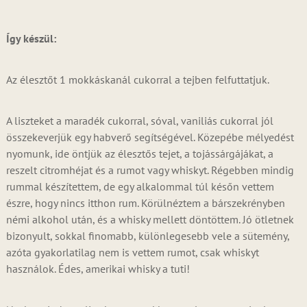
Így készül:
Az élesztőt 1 mokkáskanál cukorral a tejben felfuttatjuk.
A liszteket a maradék cukorral, sóval, vaniliás cukorral jól
összekeverjük egy habverő segítségével. Közepébe mélyedést
nyomunk, ide öntjük az élesztős tejet, a tojássárgájákat, a
reszelt citromhéjat és a rumot vagy whiskyt. Régebben mindig
rummal készítettem, de egy alkalommal túl későn vettem
észre, hogy nincs itthon rum. Körülnéztem a bárszekrényben
némi alkohol után, és a whisky mellett döntöttem. Jó ötletnek
bizonyult, sokkal finomabb, különlegesebb vele a sütemény,
azóta gyakorlatilag nem is vettem rumot, csak whiskyt
használok. Édes, amerikai whisky a tuti!