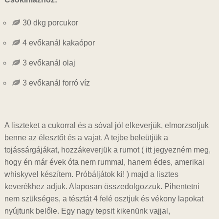
30 dkg porcukor
4 evőkanál kakaópor
3 evőkanál olaj
3 evőkanál forró víz
A liszteket a cukorral és a sóval jól elkeverjük, elmorzsoljuk
benne az élesztőt és a vajat. A tejbe beleütjük a
tojássárgájákat, hozzákeverjük a rumot ( itt jegyezném meg,
hogy én már évek óta nem rummal, hanem édes, amerikai
whiskyvel készítem. Próbáljátok ki! ) majd a lisztes
keverékhez adjuk. Alaposan összedolgozzuk. Pihentetni
nem szükséges, a tésztát 4 felé osztjuk és vékony lapokat
nyújtunk belőle. Egy nagy tepsit kikenünk vajjal,