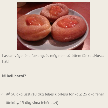
Lassan véget ér a farsang, és még nem sütöttem fánkot. Nosza
hát!
Mi kell hozzá?
50 dkg liszt (10 dkg teljes kiőrlésű tönköly, 25 dkg fehér
tönköly, 15 dkg sima fehér liszt)