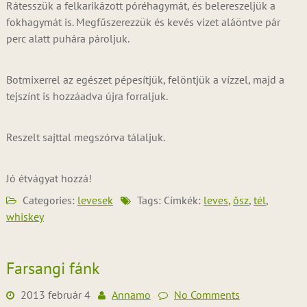
Rátesszük a felkarikázott póréhagymát, és belereszeljük a
fokhagymát is. Megfűszerezzük és kevés vizet aláöntve pár
perc alatt puhára pároljuk.
Botmixerrel az egészet pépesítjük, felöntjük a vízzel, majd a
tejszínt is hozzáadva újra forraljuk.
Reszelt sajttal megszórva tálaljuk.
Jó étvágyat hozzá!
Categories:
levesek
Tags: Címkék:
leves
,
ősz
,
tél
,
whiskey
Farsangi fánk
2013 február 4
Annamo
No Comments