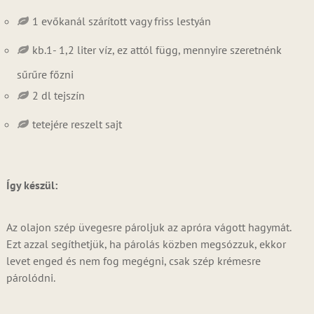
1 evőkanál szárított vagy friss lestyán
kb.1- 1,2 liter víz, ez attól függ, mennyire szeretnénk
sűrűre főzni
2 dl tejszín
tetejére reszelt sajt
Így készül:
Az olajon szép üvegesre pároljuk az apróra vágott hagymát.
Ezt azzal segíthetjük, ha párolás közben megsózzuk, ekkor
levet enged és nem fog megégni, csak szép krémesre
párolódni.