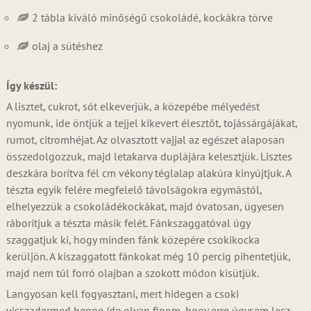
2 tábla kiváló minőségű csokoládé, kockákra törve
olaj a sütéshez
Így készül:
A lisztet, cukrot, sót elkeverjük, a közepébe mélyedést
nyomunk, ide öntjük a tejjel kikevert élesztőt, tojássárgájákat,
rumot, citromhéjat. Az olvasztott vajjal az egészet alaposan
összedolgozzuk, majd letakarva duplájára kelesztjük. Lisztes
deszkára borítva fél cm vékony téglalap alakúra kinyújtjuk. A
tészta egyik felére megfelelő távolságokra egymástól,
elhelyezzük a csokoládékockákat, majd óvatosan, ügyesen
ráborítjuk a tészta másik felét. Fánkszaggatóval úgy
szaggatjuk ki, hogy minden fánk közepére csokikocka
kerüljön. A kiszaggatott fánkokat még 10 percig pihentetjük,
majd nem túl forró olajban a szokott módon kisütjük.
Langyosan kell fogyasztani, mert hidegen a csoki
visszadermed benne (de olyan finom, hogy erre úgysem lesz