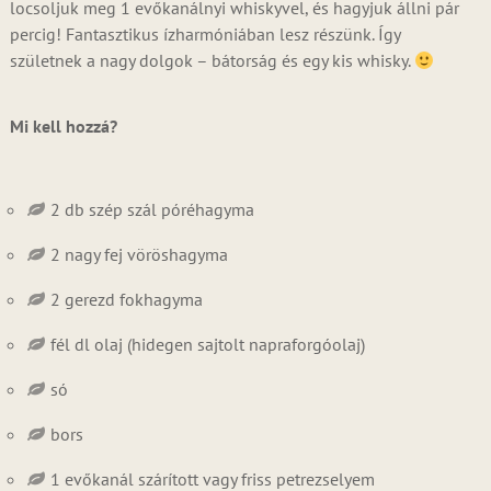
locsoljuk meg 1 evőkanálnyi whiskyvel, és hagyjuk állni pár
percig! Fantasztikus ízharmóniában lesz részünk. Így
születnek a nagy dolgok – bátorság és egy kis whisky.
Mi kell hozzá?
2 db szép szál póréhagyma
2 nagy fej vöröshagyma
2 gerezd fokhagyma
fél dl olaj (hidegen sajtolt napraforgóolaj)
só
bors
1 evőkanál szárított vagy friss petrezselyem