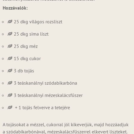
Hozzávalók:
25 dkg világos rozsliszt
25 dkg sima liszt
25 dkg méz
15 dkg cukor
3 db tojás
3 teáskanálnyi szódabikarbóna
3 teáskanálnyi mézeskalácsfűszer
+ 1 tojás felverve a tetejére
A tojásokat a mézzel, cukorral jól kikeverjük, majd hozzáadjuk
a szódabikarbónával, mézeskalácsfűszerrel elkevert liszteket.