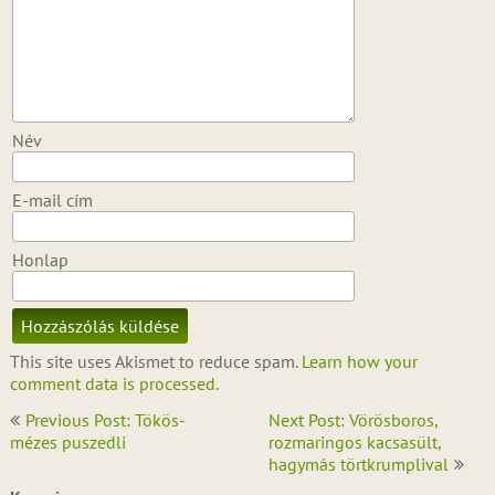
Név
E-mail cím
Honlap
This site uses Akismet to reduce spam.
Learn how your
comment data is processed.
Bejegyzés
Previous Post: Tökös-
Next Post: Vörösboros,
navigáció
mézes puszedli
rozmaringos kacsasült,
hagymás törtkrumplival