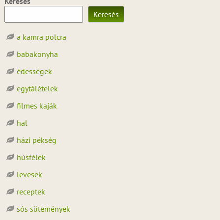
Keresés
Keresés
a kamra polcra
babakonyha
édességek
egytálételek
filmes kaják
hal
házi pékség
húsfélék
levesek
receptek
sós sütemények