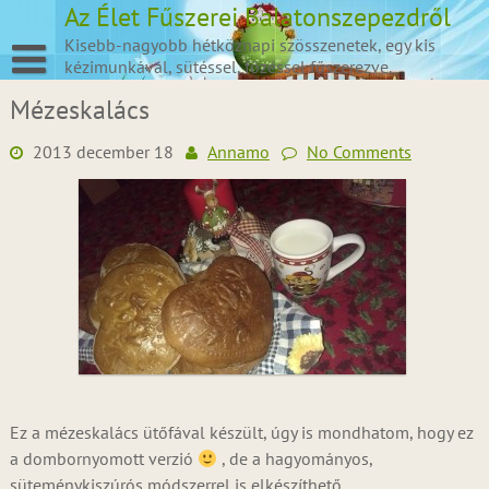
Skip
Az Élet Fűszerei Balatonszepezdről
to
Kisebb-nagyobb hétköznapi szösszenetek, egy kis
content
kézimunkával, sütéssel, főzéssel fűszerezve.
Mézeskalács
2013 december 18
Annamo
No Comments
Ez a mézeskalács ütőfával készült, úgy is mondhatom, hogy ez
a dombornyomott verzió
, de a hagyományos,
süteménykiszúrós módszerrel is elkészíthető.