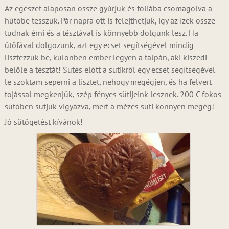
Az egészet alaposan össze gyúrjuk és fóliába csomagolva a
hűtőbe tesszük. Pár napra ott is felejthetjük, így az ízek össze
tudnak érni és a tésztával is könnyebb dolgunk lesz. Ha
ütőfával dolgozunk, azt egy ecset segítségével mindig
lisztezzük be, különben ember legyen a talpán, aki kiszedi
belőle a tésztát! Sütés előtt a sütikről egy ecset segítségével
le szoktam seperni a lisztet, nehogy megégjen, és ha felvert
tojással megkenjük, szép fényes sütijeink lesznek. 200 C fokos
sütőben sütjük vigyázva, mert a mézes süti könnyen megég!
Jó sütögetést kívánok!