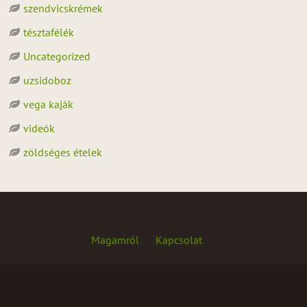
szendvicskrémek
tésztafélék
Uncategorized
uzsidoboz
vega kaják
videók
zöldséges ételek
Magamról
Kapcsolat