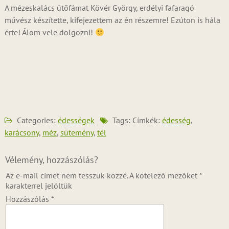
A mézeskalács ütőfámat Kövér György, erdélyi fafaragó
művész készítette, kifejezettem az én részemre! Ezúton is hála
érte! Álom vele dolgozni!
Categories:
édességek
Tags: Címkék:
édesség
,
karácsony
,
méz
,
sütemény
,
tél
Vélemény, hozzászólás?
Az e-mail címet nem tesszük közzé.
A kötelező mezőket
*
karakterrel jelöltük
Hozzászólás
*