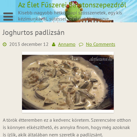
Skip
Az Élet Fűszerei Balatonszepezdről
to
Kisebb-nagyobb hétköznapi szösszenetek, egy kis
content
kézimunkával, sütéssel, főzéssel fűszerezve.
Joghurtos padlizsán
2013 december 12
Annamo
No Comments
A török étteremben ez a kedvenc köretem. Szerencsére otthon
is könnyen elkészíthető, és annyira finom, hogy még azoknak
is ízlik, akik általában nem szeretik a padlizsánt.