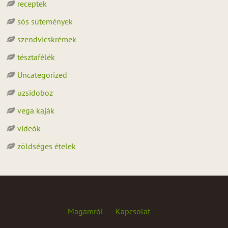
receptek
sós sütemények
szendvicskrémek
tésztafélék
Uncategorized
uzsidoboz
vega kaják
videók
zöldséges ételek
Magamról
Kapcsolat