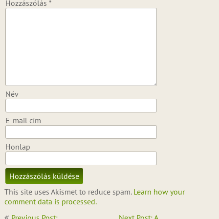
Hozzászólás
*
Név
E-mail cím
Honlap
This site uses Akismet to reduce spam.
Learn how your
comment data is processed.
Bejegyzés
Previous Post:
Next Post: A