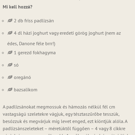
Mi kell hozzá?
2 db friss padlizsán
4 dl házi joghurt vagy eredeti görög joghurt (nem az
édes, Danone féle brrr!)
1 gerezd fokhagyma
só
oregánó
bazsalikom
A padlizsánokat megmossuk és hámozás nélkül fél cm
vastagságú szeletekre vágjuk, egy tésztaszűrőbe tesszük,
besózzuk és megvárjuk míg levet enged, ezt kiöntjük alóla. A
padlizsánszeleteket – méretüktől függően – 4 vagy 8 cikkre