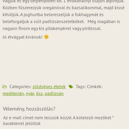
vágjuk és egy serpenyőben kb. 1 evőkanálnyi olajon átpirítjuk.
Közben fűszerezzük oregánóval és bazsalikommal, majd kissé
kihűtjük. A joghurtba belereszeljük a fokhagymát és
beleforgatjuk a sült padlizsánszeletkéket. Még magában is
nagyon finom egy kis pitakenyérrel vagy pirítóssal.
Jó étvágyat kívánok!
Categories:
zöldséges ételek
Tags: Címkék:
mediterrán
,
nyár
,
ősz
,
padlizsán
Vélemény, hozzászólás?
Az e-mail címet nem tesszük közzé.
A kötelező mezőket
*
karakterrel jelöltük