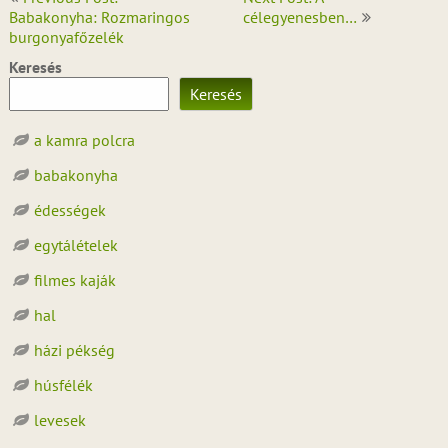
navigáció
Babakonyha: Rozmaringos
célegyenesben…
burgonyafőzelék
Keresés
Keresés
a kamra polcra
babakonyha
édességek
egytálételek
filmes kaják
hal
házi pékség
húsfélék
levesek