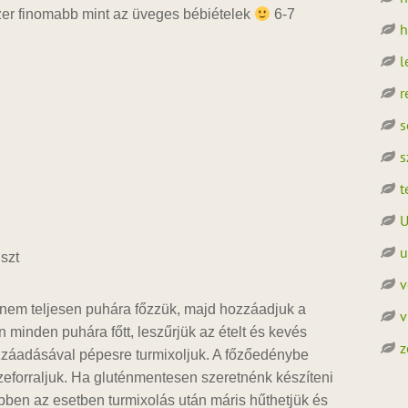
zer finomabb mint az üveges bébiételek
6-7
h
l
r
s
s
t
U
u
iszt
v
nem teljesen puhára főzzük, majd hozzáadjuk a
v
 minden puhára főtt, leszűrjük az ételt és kevés
z
hozzáadásával pépesre turmixoljuk. A főzőedénybe
zeforraljuk. Ha gluténmentesen szeretnénk készíteni
 ebben az esetben turmixolás után máris hűthetjük és