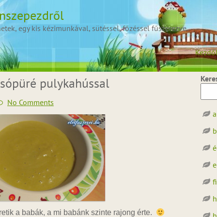
onszepezdről
ek, egy kis kézimunkával, sütéssel, főzéssel fűszerezve.
Kezdő
Kere
sópüré pulykahússal
No Comments
a
b
é
e
f
h
etik a babák, a mi babánk szinte rajong érte.
h