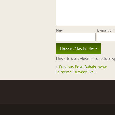
Név
E-mail cí
This site uses Akismet to reduce 
Bejegyzés
Previous Post: Babakonyha:
navigáció
Csirkemell brokkolival