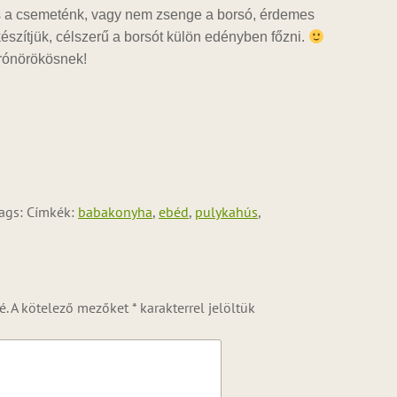
s a csemeténk, vagy nem zsenge a borsó, érdemes
készítjük, célszerű a borsót külön edényben főzni.
trónörökösnek!
ags: Címkék:
babakonyha
,
ebéd
,
pulykahús
,
é.
A kötelező mezőket
*
karakterrel jelöltük