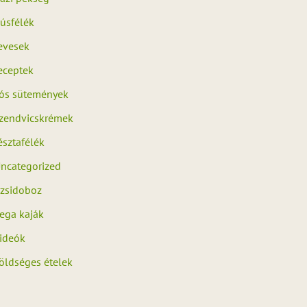
úsfélék
evesek
eceptek
ós sütemények
zendvicskrémek
észtafélék
ncategorized
zsidoboz
ega kaják
ideók
öldséges ételek