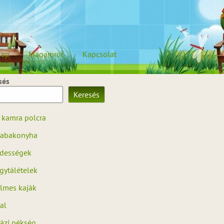
lap
Magamról
Kapcsolat
sés
Keresés
 kamra polcra
abakonyha
dességek
gytálételek
ilmes kaják
al
ázi pékség