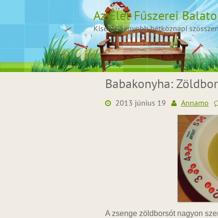
Skip
Az Élet Fűszerei Balat
to
content
Kisebb-nagyobb hétköznapi szösszenet
Babakonyha: Zöldbor
2013 június 19
Annamo
A zsenge zöldborsót nagyon szer