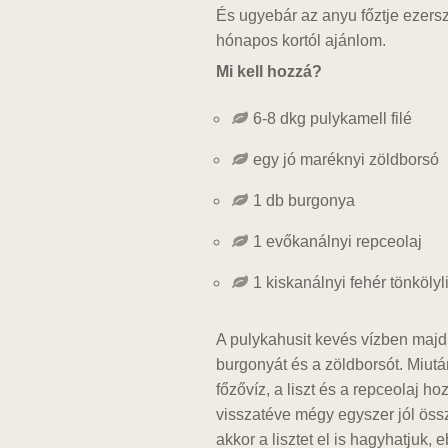
És ugyebár az anyu főztje ezers
hónapos kortól ajánlom.
Mi kell hozzá?
6-8 dkg pulykamell filé
egy jó maréknyi zöldborsó
1 db burgonya
1 evőkanálnyi repceolaj
1 kiskanálnyi fehér tönkölyl
A pulykahusit kevés vízben majd
burgonyát és a zöldborsót. Miután
főzővíz, a liszt és a repceolaj 
visszatéve mégy egyszer jól öss
akkor a lisztet el is hagyhatjuk,