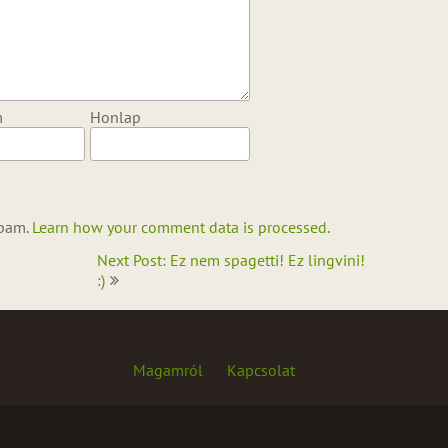
m
Honlap
spam.
Learn how your comment data is processed.
Next Post: Ez nem spagetti! Ez lingvini!
:)
Magamról
Kapcsolat