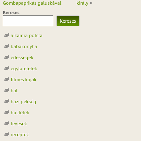
navigáció
Gombapaprikás galuskával
király
Keresés
Keresés
a kamra polcra
babakonyha
édességek
egytálételek
filmes kaják
hal
házi pékség
húsfélék
levesek
receptek