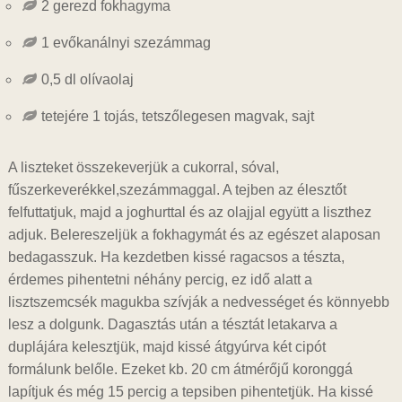
2 gerezd fokhagyma
1 evőkanálnyi szezámmag
0,5 dl olívaolaj
tetejére 1 tojás, tetszőlegesen magvak, sajt
A liszteket összekeverjük a cukorral, sóval,
fűszerkeverékkel,szezámmaggal. A tejben az élesztőt
felfuttatjuk, majd a joghurttal és az olajjal együtt a liszthez
adjuk. Belereszeljük a fokhagymát és az egészet alaposan
bedagasszuk. Ha kezdetben kissé ragacsos a tészta,
érdemes pihentetni néhány percig, ez idő alatt a
lisztszemcsék magukba szívják a nedvességet és könnyebb
lesz a dolgunk. Dagasztás után a tésztát letakarva a
duplájára kelesztjük, majd kissé átgyúrva két cipót
formálunk belőle. Ezeket kb. 20 cm átmérőjű koronggá
lapítjuk és még 15 percig a tepsiben pihentetjük. Ha kissé