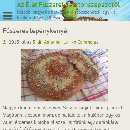
Skip
Az Élet Fűszerei Balatonszepezdről
to
Kisebb-nagyobb hétköznapi szösszenetek, egy kis
content
kézimunkával, sütéssel, főzéssel fűszerezve.
Fűszeres lepénykenyér
2013 július 3
Annamo
No Comments
Nagyon finom lepénykenyér! Sosem vágjuk, mindig törjük!
Magában is csuda finom, de ha találtok a hűtőben egy kis
vajat, érdemes kipróbálni azzal is: törünk egy darabkát a
kenyérkéből és mindig csak arra a kis részre kenünk