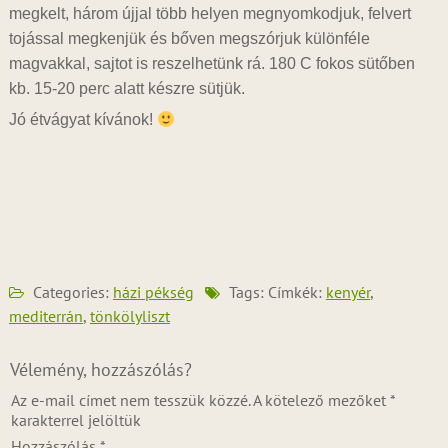
megkelt, három újjal több helyen megnyomkodjuk, felvert
tojással megkenjük és bőven megszórjuk különféle
magvakkal, sajtot is reszelhetünk rá. 180 C fokos sütőben
kb. 15-20 perc alatt készre sütjük.
Jó étvágyat kívánok!
Categories:
házi pékség
Tags: Címkék:
kenyér
,
mediterrán
,
tönkölyliszt
Vélemény, hozzászólás?
Az e-mail címet nem tesszük közzé.
A kötelező mezőket
*
karakterrel jelöltük
Hozzászólás
*