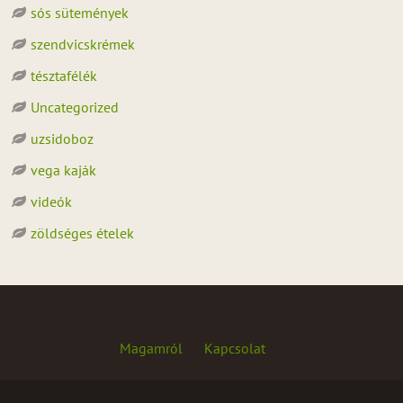
sós sütemények
szendvicskrémek
tésztafélék
Uncategorized
uzsidoboz
vega kaják
videók
zöldséges ételek
Magamról
Kapcsolat