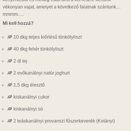
vékonyan vajat, amelyet a következő falatnak szántunk…
mmmm….
Mi kell hozzá?
10 dkg teljes kiőrlésű tönkölyliszt
40 dkg fehér tönkölyliszt
2 dl tej
2 evőkanálnyi natúr joghurt
1,5 dkg élesztő
kiskanálnyi cukor
kiskanálnyi só
2 teáskanálnyi provanszi fűszerkeverék (Kotányi)